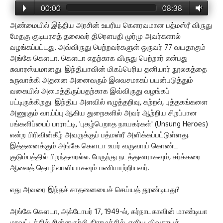
00:00
08:38
அண்மையில் இந்திய அரசின் உயரிய கௌரவமான பத்மஸ்ரீ விருது
மேதகு குடியரசுத் தலைவர் திரௌபதி முர்மு அவர்களால்
வழங்கப்பட்டது. அவ்விருது பெற்றவர்களுள் ஒருவர் 77 வயதாகும்
அங்கே கௌடா. கௌடா எதற்காக விருது பெற்றார் என்பது
சுவாரஸ்யமானது. இந்தியாவின் மிகப்பெரிய தனியார் நூலகத்தை
உருவாக்கி அதனை அனைவரும் இலவசமாகப் பயன்படுத்தும்
வகையில் அமைத்திருப்பதற்காக இவ்விருது வழங்கப்
பட்டிருக்கிறது. இந்திய அளவில் எழுத்தறிவு, கற்றல், புத்தகங்களை
அணுகும் வாய்ப்பு ஆகிய துறைகளில் அவர் ஆற்றிய சிறப்பான
பங்களிப்பைப் பாராட்டி, 'புகழ்பெறாத நாயகர்கள்' (Unsung Heroes)
என்ற பிரிவின்கீழ் அவருக்குப் பத்மஸ்ரீ அளிக்கப்பட்டுள்ளது.
இத்தனைக்கும் அங்கே கௌடா உயர் வருவாய் கொண்ட
குடும்பத்தில் பிறந்தவரல்ல. பேருந்து நடத்துனராகவும், சர்க்கரை
ஆலைத் தொழிலாளியாகவும் பணியாற்றியவர்.
எது அவரை இந்தச் சாதனையைச் செய்யத் தூண்டியது?
அங்கே கௌடா, அக்டோபர் 17, 1949-ல், கர்நாடகாவின் மாண்டியா