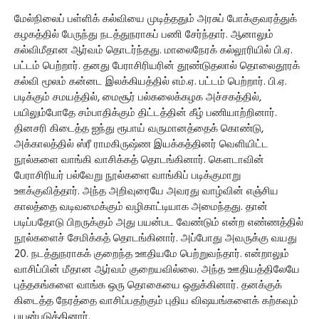
மேல்நிலைப் பள்ளிக் கல்வியை முடித்ததும் அரசுப் போக்குவரத்துக்
கழகத்தில் பேருந்து நடத்துநராகப் பணி சேர்ந்தார். ஆனாலும்
கல்விமீதான ஆர்வம் தொடர்ந்தது. மாலைநேரக் கல்லூரியில் பி.ஏ.
பட்டம் பெற்றார். தனது பேராசிரியரின் தூண்டுதலால் தொலைதூரக்
கல்வி மூலம் கன்னட இலக்கியத்தில் எம்.ஏ. பட்டம் பெற்றார். பி.ஏ.
படிக்கும் சமயத்தில், மைசூர் பல்கலைக்கழக அச்சகத்தில்,
பயிலும்போதே சம்பாதிக்கும் திட்டத்தின் கீழ் பணியாற்றினார்.
தினசரி கிடைத்த ஐந்து ரூபாய் வருமானத்தைக் கொண்டு,
அக்காலத்தில் ஸ்ரீ ராமகிருஷ்ண இயக்கத்தினர் வெளியிட்ட
நூல்களை வாங்கி வாசிக்கத் தொடங்கினார். கௌடாவின்
பேராசிரியர் பல்வேறு நூல்களை வாங்கிப் படிக்குமாறு
ஊக்குவித்தார். அந்த அறிவுரையே அவரது வாழ்வின் எஞ்சிய
காலத்தை வடிவமைக்கும் வழிகாட்டியாக அமைந்தது. தான்
படிப்பதோடு பிறருக்கும் அது பயன்பட வேண்டும் என்ற எண்ணத்தில்
நூல்களைச் சேமிக்கத் தொடங்கினார். அப்போது அவருக்கு வயது
20. நடத்துநராகக் குறைந்த ஊதியமே பெற்றுவந்தார். என்றாலும்
வாசிப்பின் மீதான ஆர்வம் குறையவில்லை. அந்த ஊதியத்திலேயே
புத்தகங்களை வாங்க ஒரு தொகையை ஒதுக்கினார். தனக்குக்
கிடைத்த நேரத்தை வாசிப்பதற்கும் புதிய விஷயங்களைக் கற்கவும்
பயன்படுத்தினார்.