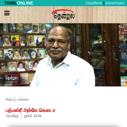
Classifieds
Advertisers
TAMIL
ONLINE
|
சிறப்புப் பார்வை
பத்மஸ்ரீ அங்கே கௌடா
அரவிந்த்
|
ஜூன் 2026