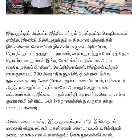
இருபதுக்கும் மேற்பட்ட இந்திய மற்றும் அயல்நாட்டு மொழிகளைச்
சார்ந்த, இரண்டு மில்லியனுக்கும் அதிகமான புத்தகங்கள்
இங்குள்ளன. செவ்வியல் இலக்கியம் முதல் அறிவியல்,
தொழில்நுட்பம், தத்துவம், புராணம், வரலாறு மற்றும் போட்டித் தேர்வு
தொடர்பான நூல்கள் இங்கு சேகரிக்கப்பட்டுள்ளன. அரிய
கையெழுத்துப் பிரதிகள், செய்தித்தாள்கள், இதழ்கள் மற்றும்
ஏறக்குறைய 5,000 அகராதிகளும் இங்கு உள்ளன. இந்த
நூலகத்தை யார் வேண்டுமானாலும் பார்வையிடலாம், படிக்கலாம்.
அதற்காக உறுப்பினர் கட்டணமோ அல்லது வேறுவகைக்
கட்டணங்களோ இல்லை. ராகுல் காந்தி, சதானந்த கௌடா, எச்.டி.
குமாரசாமி உள்ளிட்ட பலர் இந்நூலகத்திற்கு வருகை தந்து
பாராட்டியுள்ளனர்.
அங்கே கௌடாவுக்கு இந்த நூலகம்தான் வீடு. இங்கேதான்
மனைவி விஜயலட்சுமி, மகன் சாகர் கௌடாவுடன் வசிக்கிறார்.
உணவு, உறக்கம் என அனைத்துமே இந்த நூலகத்தில்தான்.