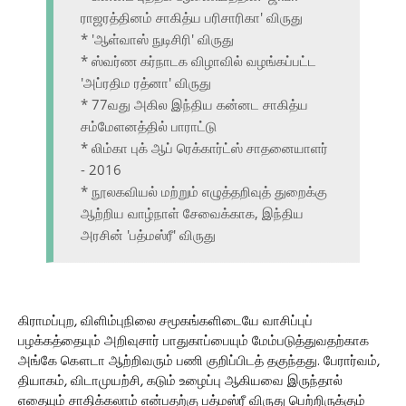
ராஜரத்தினம் சாகித்ய பரிசாரிகா' விருது
* 'ஆள்வாஸ் நுடிசிரி' விருது
* ஸ்வர்ண கர்நாடக விழாவில் வழங்கப்பட்ட
'அப்ரதிம ரத்னா' விருது
* 77வது அகில இந்திய கன்னட சாகித்ய
சம்மேளனத்தில் பாராட்டு
* லிம்கா புக் ஆப் ரெக்கார்ட்ஸ் சாதனையாளர்
- 2016
* நூலகவியல் மற்றும் எழுத்தறிவுத் துறைக்கு
ஆற்றிய வாழ்நாள் சேவைக்காக, இந்திய
அரசின் 'பத்மஸ்ரீ' விருது
கிராமப்புற, விளிம்புநிலை சமூகங்களிடையே வாசிப்புப்
பழக்கத்தையும் அறிவுசார் பாதுகாப்பையும் மேம்படுத்துவதற்காக
அங்கே கௌடா ஆற்றிவரும் பணி குறிப்பிடத் தகுந்தது. பேரார்வம்,
தியாகம், விடாமுயற்சி, கடும் உழைப்பு ஆகியவை இருந்தால்
எதையும் சாதிக்கலாம் என்பதற்கு பத்மஸ்ரீ விருது பெற்றிருக்கும்