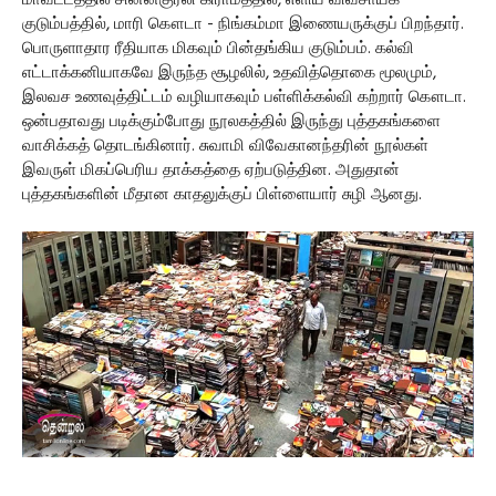
மாவட்டத்தில் சின்னகுர்லி கிராமத்தில், எளிய விவசாயக்
குடும்பத்தில், மாரி கௌடா - நிங்கம்மா இணையருக்குப் பிறந்தார்.
பொருளாதார ரீதியாக மிகவும் பின்தங்கிய குடும்பம். கல்வி
எட்டாக்கனியாகவே இருந்த சூழலில், உதவித்தொகை மூலமும்,
இலவச உணவுத்திட்டம் வழியாகவும் பள்ளிக்கல்வி கற்றார் கௌடா.
ஒன்பதாவது படிக்கும்போது நூலகத்தில் இருந்து புத்தகங்களை
வாசிக்கத் தொடங்கினார். சுவாமி விவேகானந்தரின் நூல்கள்
இவருள் மிகப்பெரிய தாக்கத்தை ஏற்படுத்தின. அதுதான்
புத்தகங்களின் மீதான காதலுக்குப் பிள்ளையார் சுழி ஆனது.