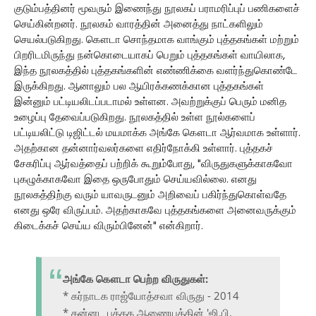
குடும்பத்தினர் மூவரும் இணைந்து நூலகப் பராமரிப்புப் பணிகளைச்
செய்கின்றனர். நூலகம் வாரத்தின் அனைத்து நாட்களிலும்
செயல்படுகிறது. கௌடா சொந்தமாக வாங்கும் புத்தகங்கள் மற்றும்
பிறரிடமிருந்து நன்கொடையாகப் பெறும் புத்தகங்கள் வாயிலாக,
இந்த நூலகத்தில் புத்தகங்களின் எண்ணிக்கை வளர்ந்துகொண்டே
இருக்கிறது. ஆனாலும் பல ஆயிரக்கணக்கான புத்தகங்கள்
இன்னும் பட்டியலிடப்படாமல் உள்ளன. அவற்றுக்குப் பெரும் மனித
உழைப்பு தேவைப்படுகிறது. நூலகத்தில் உள்ள நூல்களைப்
பட்டியலிட்டு டிஜிட்டல் மயமாக்க அங்கே கௌடா ஆர்வமாக உள்ளார்.
அதற்கான தன்னார்வலர்களை எதிர்நோக்கி உள்ளார். புத்தகச்
சேகரிப்பு ஆர்வத்தைப் பற்றிக் கூறும்போது, "விருதுகளுக்காகவோ
புகழுக்காகவோ இதை ஒருபோதும் செய்யவில்லை. எனது
நூலகத்திற்கு வரும் யாவருடனும் அறிவைப் பகிர்ந்துகொள்வதே
எனது ஒரே விருப்பம். அதற்காகவே புத்தகங்களை அனைவருக்கும்
கிடைக்கச் செய்ய விரும்பினேன்" என்கிறார்.
அங்கே கௌடா பெற்ற விருதுகள்:
* கர்நாடக ராஜ்யோத்சவா விருது - 2014
* கன்னட புத்தக ஆணையத்தின் 'ஜி.பி.