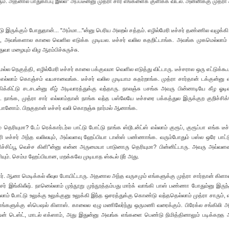
ரும். அதனால பாதுகாப்பு இல்ல" அப்படீன்னு முத்ரா சார் எங்களைக் குளிக்க விடல. அன்னிக்கு முத்ரா 
இருக்கும் போதுதான்... "அம்மா..."ன்னு பெரிய அலறல் சத்தம். எழில்மேரி டீச்சர் தண்ணில வழுக்கி வ
ி, அவங்களால காலை வெளில எடுக்க முடியல. டீச்சர் வலில கதறிட்டாங்க. அவங்க முகமெல்லாம்
துவா மழையும் விழ ஆரம்பிச்சுருச்சு.
ெல்ல நெகுத்தி, எழில்மேரி டீச்சர் காலை பக்குவமா வெளில எடுத்து விட்டாரு. டீச்சரால ஒரு எட்டுக்கூ
 எல்லாம் கொஞ்சம் வயசானவங்க. டீச்சர் வலில முடியாம கதர்றாங்க. முத்ரா சார்தான் டக்குன்னு எ
கிட்டு சடசடன்னு கீழ் அடிவாரத்துக்கு வந்தாரு. நாலஞ்சு பசங்க அவரு பின்னாடியே கீழ ஓடி
்க. நாங்க, முத்ரா சார் எல்லாம்தான் நாங்க வந்த பஸ்லேயே டீச்சரை பக்கத்துல இருக்குற குறிச்சி
் போனோம். பிறகுதான் டீச்சர் வலி கொறஞ்சு நார்மல் ஆனாங்க.
ியுமா? டேப் ரெக்கார்டர்ல பாட்டு போட்டு நாங்க ஸ்டூடன்ட்ஸ் எல்லாம் குரூப், குரூப்பா எங்க டீச்
ி டீச்சர் அந்த வலிலயும், அவ்வளவு ஹேப்பியா டான்ஸ் பண்ணாங்க. வரும்போதும் பஸ்ல ஒரே பாட்ட
 பிச்சிப்பூ வெச்ச கிளி"ன்னு என்ன அருமையா பாடுனாரு தெரியுமா? பின்னிட்டாரு. அவரு அவ்வளவு
ும். செம்ம ஹேப்பியான, மறக்கவே முடியாத ஸ்கூல் டூர் அது.
ார். ஆனா மெடிக்கல் லீவுல போயிட்டாரு. அதனால அந்த வருசமும் எங்களுக்கு முத்ரா சார்தான் கிளாஸ் 
ச்சர் இங்கிலீஷ். நானெல்லாம் முந்நூறு முந்நூத்தம்பது மார்க் வாங்கி பாஸ் பண்ணா போதும்னு இரு
் போட்டு உலுக்கு உலுக்குனு உலுக்கி இந்த ஒசரத்துக்கு கொண்டு வந்ததெல்லாம் முத்ரா சாரும், எ
ை எங்களுக்கு ஸ்பெஷல் கிளாஸ். காலைல ஏழு மணிலேர்ந்து ஒருமணி வரைக்கும். பிரேக்ல சங்கில
ிஷன் டெஸ்ட், மாடல் எக்ஸாம், அது இதுன்னு அவங்க எங்களை பெண்டு நிமித்தினாலும் படிக்கறத