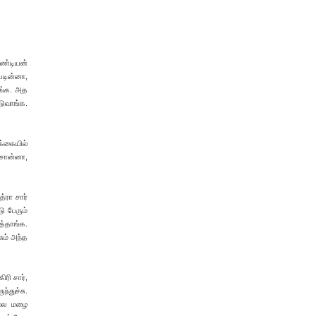
ாண்டியன்
படின்னா,
ாங்க. அத
டுவாங்க.
க்கையில்
 சொன்னா,
்ரா சார்
ு பேரும்
த்தாங்க.
ும் அந்த
ிரி சார்,
ந்துச்சு.
மலைல மழை