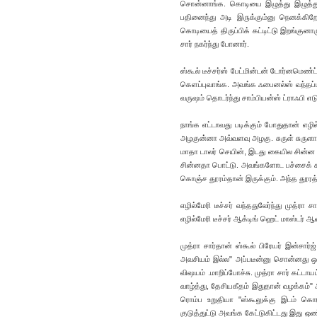
சொன்னாங்க. கொடியை இழுத்து இழுத்துப்
பதினைந்து அடி இருக்கும்னு நெனக்கிற
கொடியைத் திருப்பிக் கட்டிட்டு இறங்குனா
சார் நகர்ந்து போனார்.
ஸ்கூல் டீச்சர்ஸ் பேட்மின்டன் டோர்னமெண்ட்
கெளப்புவாங்க. அவங்க ஃபைனல்ஸ் வந்தப்
வருஷம் தொடர்ந்து சாம்பியன்ஸ் ட்ராஃபி எட
நாங்க எட்டாவது படிக்கும் போதுதான் எழில
அழகுன்னா அவ்வளவு அழகு. சுருள் சுருளா ந
மாதா டாலர் செயின், இடது கையில சின்ன 
சின்னதா பொட்டு. அவங்களோட பச்சைக் கலர் ப
கொஞ்ச தூரம்தான் இருக்கும். அந்த தூரத்த
எழில்மேரி டீச்சர் வந்ததுலேர்ந்து முத்ர
எழில்மேரி டீச்சர் ஆக்டிங் ஹெட் மாஸ்டர் 
முத்ரா சார்தான் ஸ்கூல் பிரேயர் இன்சார்
அவசியம் இல்ல" அப்படீன்னு சொன்னது ஒ
விஷயம் .மாறிப்போச்சு. முத்ரா சார் கட்டாய
வாழ்த்து, தேசியகீதம் இதுதான் வழக்கம்" 
ரொம்ப உறுதியா "ஸ்கூலுக்கு இடம் கொட
குடுத்துட்டு அவங்க கேட்டுகிட்டது இது 