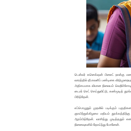
டென்வர் கனெக்‌ஷன் பிளைட் நான்கு மணி
வாரத்தில் தீபாவளிப் பண்டிகை விடுமுறையு
அதிசயமாக விமான நிலையம் வெறிச்சோடிக் க
டைமர் செட் செய்துவிட்டு, கண்மூடித் தூங
பிரித்தேன்.
எப்பொழுதும் முதலில் படிக்கும் பகுத
ஞாயிற்றுக்கிழமை மதியம் தூக்கத்திற்கு ம
ஆரம்பித்தேன். வாசித்து முடித்ததும் எ
நினைவுகளில் தோய்ந்து போனேன்.