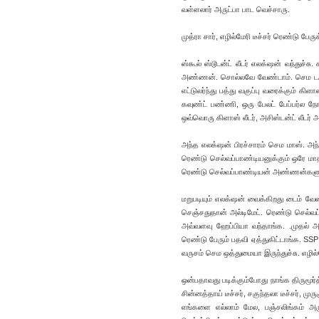
வள்ளலார் அருட்பா பாட வெச்சாரு.
முத்ரா சார், எழில்மேரி டீச்சர் ரெண்டு ப
ஸ்கூல் ஸ்டூடன்ட் லீடர் எலக்‌ஷன் வந்துச்
அண்ணன். சொல்லவே வேண்டாம். செம டஃப் 
எட்டுலர்ந்து பத்து வகுப்பு வரைக்கும் க
கவுண்ட் பண்ணி, ஒரு பேலட் பேப்பர்ல நோட
ஒவ்வொரு கிளாஸ் லீடர், அசிஸ்டன்ட் லீடர் 
அந்த எலக்‌ஷன் பிரச்சாரம் செம மாஸ். அந்
ரெண்டு செல்வப்பாண்டியனுக்கும் ஒரே மாத
ரெண்டு செல்வப்பாண்டியன் அண்ணன்களும
மறுபடியும் எலக்‌ஷன் வைக்கிறது டைம் வேஸ
செஞ்சதுதான் அல்டிமேட். ரெண்டு செல்வப
அவ்வளவு ஹேப்பியா வந்தாங்க. .முதல் அ
ரெண்டு பேரும் பதவி ஏத்துகிட்டாங்க. SSP
வருசம் செம ஒத்துமையா இருந்துச்சு. எழில்ம
ஒன்பதாவது படிக்கும்போது நாங்க திருமூர்த்
சின்னத்தாய் டீச்சர், சகுந்தலா டீச்சர், மு
எங்களை எல்லாம் மேல, பஞ்சலிங்கம் அர