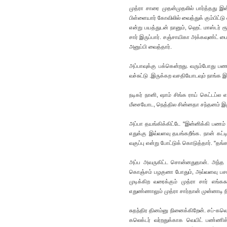
முத்ரா சாரை முதன்முதலில் பார்த்தது இன
பிள்ளையார் கோவிலில் வைத்துக் கும்பிட்டு வ
என்று பயத்துடன் நானும், ஹெட் மாஸ்டர் ரூ
சார் இருப்பார். சஞ்சாயிகா அக்கவுண்ட் ப
அனுப்பி வைத்தார்.
அப்பாவுக்கு பக்கென்றது. வரும்போது பண
வச்சுட்டு .இருக்கற வசதியோடவும் நாங்க இல
நடிகர் நானி, ஷாம் சிங்க ராய் கெட்டப்ல 
மீசையோட, நெத்தில சின்னதா சந்தனம் இழுத்
அப்பா தயங்கிக்கிட்டே "இன்னிக்கி பணம் எட
எதுக்கு இவ்வளவு தயங்கறீங்க. நான் கட்டிர
வகுப்பு என்று போட்டுக் கொடுத்தார். "த
அப்ப அவருகிட்ட சொன்னதுதான். அந்த ஸ்
கொஞ்சம் பழகுனா போதும், அவ்வளவு பசங்க
முடிக்கிற வரைக்கும் முத்ரா சார் எங்க
எதுண்ணாலும் முத்ரா சார்தான் முன்னாடி நி
சுதந்திர தினம்னு நினைக்கிறேன். சப்-கலெக
கலெக்டர் வர்றதுக்காக வெயிட் பண்ணிக