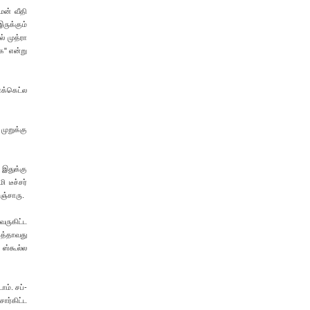
மன் வீதி
இருக்கும்
் முத்ரா
க" என்று
ாக்கெட்ல
முறுக்கு
 இதுக்கு
 டீச்சர்
ஞ்சாரு.
வருகிட்ட
பத்தாவது
 ஸ்கூல்ல
ோம். சப்-
ர்கிட்ட