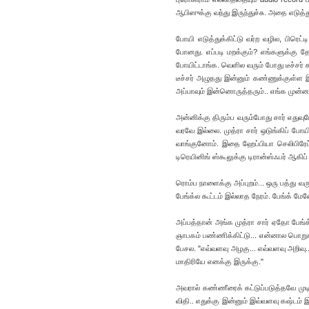
ஆபிஸுக்கு வந்து இருந்துச்சு. அதை எடுத்த
போயி எடுத்துக்கிட்டு வர்ற வழில, பிரெட
போனது. எப்படி மறக்கும்? எங்களுக்கு தேங்
போயிட்டாங்க. வெளில வரும் போது டீச்சர் 
டீச்சர் அழுதது இன்னும் கண்ணுக்குள்ள இரு
அப்பாவும் இன்னொருத்தரும்.. எங்க முன்னாடி
அன்னிக்கு திரும்ப வரும்போது சார் எதுவும
வரவே இல்லை. முத்ரா சார் ஒடுங்கிப் போயிட
வாங்குனோம். இதை ஹேப்பியா செலிபிரேட் ப
டிரெயினிங் ஸ்கூலுக்கு டிரான்ஸ்ஃபர் ஆகிப
ரொம்ப நாளைக்கு அப்புறம்... ஒரு பத்து வர
பேங்க்ல கூட்டம் இல்லாத நேரம். பேங்க் ம
அப்பத்தான் அங்க முத்ரா சார் ஏதோ பேங்க்
ஞாபகம் பண்ணிக்கிட்டு... என்னால பொறுக்க
பேசல. "எவ்வளவு அழகு... எவ்வளவு அறிவு...
மாதிரியே எனக்கு இருக்கு."
அவரால் கண்ணீரைக் கட்டுப்படுத்தவே முட
விதி.. எதுக்கு இன்னும் இவ்வளவு கஷ்டம்