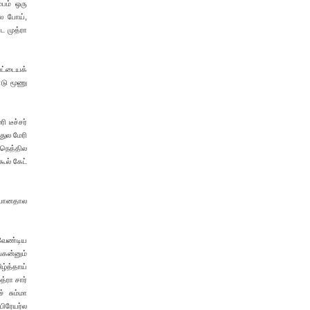
்பம் ஒரு
ல போய்,
ே முத்ரா
 பட்டையக்
்டு மூணு
 டீச்சர்
துல மேரி
 நெத்தில
ூல் கேட்
ல போனதால
 வேண்டிய
்கன்னும்
ிழ்த்தாய்
்ரா சார்
 சும்மா
பிரேயர்ல