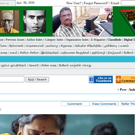
ஆக. 06, 2026
New User?
|
Forgot Password?
| Email:
bout us
sue
|
Previous Issues
|
Author Index
|
Category Index
|
Organization Index
|
E-Magazine
|
Classifieds
|
Digital
பார்வை
|
நேர்காணல்
|
சாதனையாளர்
|
நலம்வாழ
|
சிறுகதை
|
அன்புள்ள சிநேகிதியே
|
முன்னோடி
|
பயணம்
க்கதை
|
சமயம்
|
சினிமா சினிமா
|
இளந்தென்றல்
|
கதிரவனை கேளுங்கள்
|
ஹரிமொழி
|
நிகழ்வுகள்
|
மேலோர் 
|
சூர்யா துப்பறிகிறார்
|
அலமாரி
|
சின்ன கதை
|
மேலோர் வாழ்வில்
|
பொது
< Prev
|
Ind
|