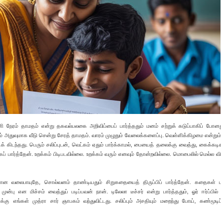
 நேரம் தாமதம் என்று தகவல்பலகை அறிவிப்பைப் பார்த்ததும் மனம் ச‌ற்றுக் கடுப்பாகிப் போன
ம் அதுவுமாக வீடு சென்று சேரத் தாமதம். வாரம் முழுதும் வேலைக்களைப்பு. வெள்ளிக்கிழமை என்றும
ிடந்தது. பெரும் சலிப்புடன், வெட்கம் ஏதும் பார்க்காமல், பையைத் தலைக்கு வைத்து, கைக்கடிக
்கப் பார்த்தேன். உற‌க்கம் பிடிபடவில்லை. உறக்கம் வரும் எனவும் தோன்றவில்லை. மொபைலில் மெல்ல 
ிகளான வலைபாயுதே, சொல்வனம் தாண்டியதும் சிறுகதையைத் திருப்பிப் பார்த்தேன். கதைகள் 
ுன்பு என மிச்சம் வைத்துப் படிப்பவன் நான். டிலேலா டீச்சர் என்று பார்த்ததும், ஓர் ஈர்ப்பில்
னக்கு எங்கள் முத்ரா சார் ஞாபகம் வந்துவிட்டது. சலிப்பும் அசதியும் மறைந்து போய், கண்மூடி