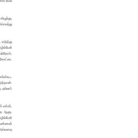
சார் மேல
ிழுந்து,
 செவந்து
ட எடுத்து
ழில்மேரி
வந்தோம்.
க்கோட்டை
சர்ஸ்கூட
ுத்தான்.
 நல்லாப்
டீச்சர்.
ந்த ஆளு.
ழில்மேரி
ி அண்ணன்
 அவ்வளவு