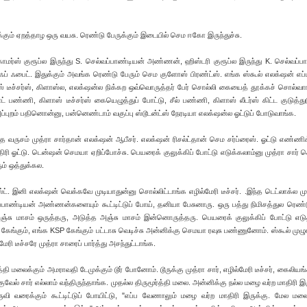
ேருக்கும் ஏறத்தாழ ஒரு வயசு. ரெண்டு பேருக்கும் இடையில் செம ஈகோ இருந்துச்சு.
சு. காமர்ஸ் குரூப்ல இருந்து S. செல்வப்பாண்டியன் அண்ணன், ஹிஸ்டரி குரூப்ல இருந்து K. செல்வப்ப
ஃபைட். இதுக்கும் அவங்க ரெண்டு பேரும் செம குளோஸ் பிரண்ட்ஸ். எங்க ஸ்கூல் எலக்‌ஷன் எப்
ிளாஸ் டீச்சர்ஸ், கிளாஸ்ல, எலக்‌ஷன்ல நிக்கற ஒவ்வொருத்தர் பேர் சொல்லி கையைத் தூக்கச் சொல்வ
் பண்ணி, கிளாஸ் டீச்சர்ஸ் கையெழுத்துப் போட்டு, சீல் பண்ணி, கிளாஸ் லீடர்ஸ் கிட்ட குடுத்து
அப்புறம் பதினொன்னு, பன்னெண்டாம் வகுப்பு ஸ்டூடன்ட்ஸ் நேரடியா எலக்‌ஷன்ல ஓட்டுப் போடுவாங்க.
த வருசம் முத்ரா சார்தான் எலக்‌ஷன் ஆபீசர். எலக்‌ஷன் ரிசல்ட்தான் செம சர்ப்ரைஸ். ஓட்டு எண்ணி
ிரி ஓட்டு. டென்ஷன் செமயா ஏறிப்போச்சு. பெயரைக் குலுக்கிப் போட்டு எடுக்கலாம்னு முத்ரா சார்
் ஒத்துக்கல.
்ட். இனி எலக்‌ஷன் வெக்கவே முடியாதுன்னு சொல்லிட்டாங்க எழில்மேரி டீச்சர். .இந்த டெட்லாக்ல முத
்பாண்டியன் அண்ணன்களையும் கூட்டிட்டுப் போய், தனியா பேசுனாரு. ஒரு பத்து நிமிசத்துல ரெண்ட
ஞ்சு மாசம் ஒருத்தரு, அடுத்த அஞ்சு மாசம் இன்னொருத்தரு. பெயரைக் குலுக்கிப் போட்டு எடு
 கேங்கும், எங்க KSP கேங்கும் பட்டாசு வெடிச்சு அன்னிக்கு செமயா ரவுசு பண்ணுனோம். ஸ்கூல் முழுச
ேரி டீச்சரே முத்ரா சாரைப் பார்த்து அசந்துட்டாங்க.
தி மலைக்கும் அமராவதி டேமுக்கும் டூர் போனோம். டூருக்கு முத்ரா சார், எழில்மேரி டீச்சர், கைலியங்க
ருகுவேல் சார் எல்லாம் வந்திருந்தாங்க. முதல்ல திருமூர்த்தி மலை. அன்னிக்கு நல்ல மழை வர்ற மாதிரி இரு
ுவி வரைக்கும் கூட்டிட்டுப் போயிட்டு, "எப்ப வேணாலும் மழை வர்ற மாதிரி இருக்கு. மேல 