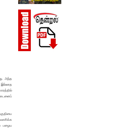
து. அந்த
் இல்லாத
ாரத்தில்
விகடனைப்
பகுதியை
 வாசிக்க
ப் பழைய‌