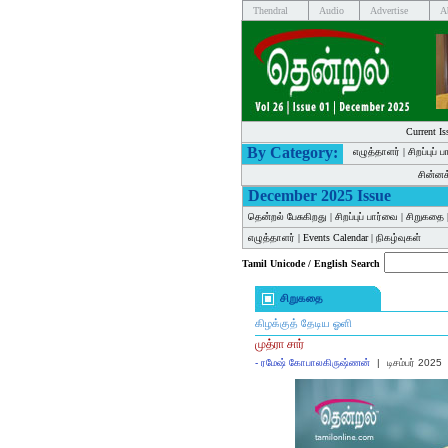
Thendral
Audio
Advertise
A
Current Is
By Category:
எழுத்தாளர்
|
சிறப்புப் 
சின்ன
December 2025 Issue
தென்றல் பேசுகிறது
|
சிறப்புப் பார்வை
|
சிறுகதை
எழுத்தாளர்
|
Events Calendar
|
நிகழ்வுகள்
Tamil Unicode / English Search
சிறுகதை
கிழக்குத் தேடிய ஓளி
முத்ரா சார்
-
ரமேஷ் கோபாலகிருஷ்ணன்
|
டிசம்பர் 2025