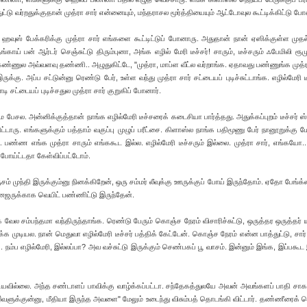
ுட்டு வர்றதுக்குதான் முத்ரா சார் என்னையும், மந்தராசல மூர்த்தியையும் ஆட்டோவுல கூட்டிக்கிட்டு ப
்டி ஹவுஸ் பேக்கரிக்கு முத்ரா சார் எங்களை கூட்டிட்டுப் போனாரு. அதுதான் நான் ஏஸிக்குள்ள மு
காய் பன் ஆர்டர் செஞ்சுட்டு திரும்புனா, அங்க எழில் மேரி டீச்சர்! சாரும், டீச்சரும் ஃபேமிலி ரூ
கண்ணுல அவ்வளவு தண்ணி.. அழுதுகிட்டே, "முத்ரா, மாப்ள வீட்ல வர்றாங்க. ஏதாவது பண்ணுங்க முத்ரா
க்கு. அப்ப சட்டுன்னு ரெண்டு பேர், உள்ள வந்து முத்ரா சார் சட்டையப் புடிச்சுட்டாங்க. எழில்மேரி
 சட்டையப் புடிச்சதுல முத்ரா சார் குறுகிப் போனார்.
ே பேசல. அன்னிக்குத்தான் நாங்க எழில்மேரி டீச்சரைக் கடைசியா பார்த்தது. அதுக்கப்புறம் டீச்சர் ஸ
்டாரு. எங்களுக்கும் பத்தாம் வகுப்பு முழுப் பரீட்சை. கிளாஸ்ல நாங்க பதிமூணு பேர் நானூறுக்கு மே
ண்ண எங்க முத்ரா சாரும் எங்ககூட இல்ல. எழில்மேரி டீச்சரும் இல்லை. முத்ரா சார், எங்கயோ.. ட
் போய்ட்டதா கேள்விப்பட்டோம்.
ுசம் முந்தி இருக்கும்னு நினக்கிறேன், ஒரு சம்மர் லீவுக்கு ஊருக்குப் போய் இருந்தோம். ஏதோ பேங்க
ேனேஜருக்காக வெயிட் பண்ணிட்டு இருந்தேன்.
 வேல சம்பந்தமா வந்திருந்தாங்க. ரெண்டு பேரும் கொஞ்ச நேரம் விசாரிச்சுட்டு, ஒருத்தர ஒருத்தர் 
‌ முடியல. நான் மெதுவா எழில்மேரி டீச்சர் பத்திக் கேட்டேன். கொஞ்ச நேரம் என்ன பாத்துட்டு, சார்
 நம்ப எழில்மேரி, இல்லப்பா? அவ வச்சுட்டு இருக்கும் செண்பகப் பூ வாசம். இன்னும் இங்க, இப்ப‌கூட
ியவில்லை. அந்த சண்டாளப் பாவிக்கு வாழ்க்கப்பட்டா. சந்தேகத்துலயே அவன் அவங்களப் பாதி சாகட
 இவளுக்குன்னு, மீதியா இருந்த அவளை" மேலும் உடைந்து விசும்பத் தொடங்கி விட்டார். தண்ணீரைக் 