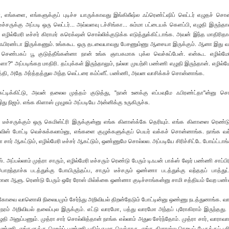
், எங்களை, எங்களுக்குப் புடிச்ச யாருக்காவது இங்கிலீஷ்ல ஃப்ரெண்ட்ஷிப் லெட்டர் எழுதச் சொ
டீச்சருக்கு அப்படி ஒரு லெட்டர்... அவ்வளவு டச்சிங்கா... சும்மா பட்டையக் கெளப்பி, எழுதி இருந்த
 எழில்மேரி டீச்சர் கிராமர் கரெக்‌ஷன் சொல்லிக்குடுக்க எடுத்துக்கிட்டாங்க. அவன் இந்த மாதிரிதா
்பவும் ஃபிரண்டா இருக்கணும். உங்ககூட ஒரு தடவையாவது பேசணும்ணு ஆசையா இருக்கும். ஆனா இது வ
 செண்பகப் பூ குடுத்தீங்கன்னா நான் உங்க ஞாபகமாக புக்ல வெச்சுப்பேன். என்கூட எழில்மேரி
 அப்படிங்கற மாதிரி. தப்புக்கள் இருந்தாலும், ந‌ல்லா முயற்சி பண்ணி எழுதி இருந்தான். எழில்மேரி
த்தி, அதே அர்த்தத்துல அந்த லெட்டரை கம்ப்ளீட் பண்ணி, அவன வாசிக்கச் சொன்னாங்க.
ட்டிக்கிட்டு, அவன் தலைல முத்தம் குடுத்து, "நான் உனக்கு எப்பவுமே ஃபிரண்ட்தா"ன்னு ச
து நிஜம். எங்க கிளாஸ் முழுசும் அப்படியே அன்னிக்கு உருகிருச்சு.
ரி டீச்சருக்கும் ஒரு கெமிஸ்ட்ரி இருக்குன்னு எங்க கிளாஸ்க்கே தெரியும். எங்க கிளாஸை ரெண்ட
் குவிஸ் போட்டி வெச்சுக்கலாம்னு, எங்களை குழுக்களுக்குப் பெயர் வக்கச் சொன்னாங்க. நாங்க வச
ரா சார் ஆகட்டும், எழில்மேரி டீச்சர் ஆகட்டும், ஒண்ணுமே சொல்லல. அப்படியே சிரிச்சிட்டே போய்ட்டாங
அப்பல்லாம் முத்ரா சாரும், எழில்மேரி டீச்சரும் ரெண்டு பேரும் டிஃபன் பாக்ஸ் ஷேர் பண்ணி சாப்பி
றந்தாச்சு படத்துக்கு போயிருந்தப்ப, சாரும் டீச்சரும் ஒண்ணா படத்துக்கு வந்ததப் பாத்துட்
ரமான ஆளு. ரெண்டு பேரும் ஒரே ரோஸ் மில்க்கை ஒண்ணா குடிச்சாங்கன்னு சாமி சத்தியம் வேற பண
 கோவை வானொலி நிலையமும் சேர்ந்து அறிவியல் திறன்தேடும் போட்டின்னு ஒண்ணு நடத்துனாங்க. வா
் அறிவியல் தலைப்புல இருக்கும். எட்டு வாரமோ, பத்து வாரமோ அந்தப் புரோகிராம் இருந்தது
தி அனுப்பணும். முத்ரா சார் சொல்லித்தான் நாங்க எல்லாம் அதுல சேர்ந்தோம். முத்ரா சார், வாராவா
 பண்ணி, எங்களுக்கு ஹெல்ப் பண்ணி பதில் எழுத வெச்சாரு. எங்க கிளாஸ்ல நெறயப் பேருக்குப் பர