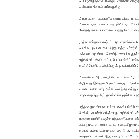
பெய்ஞ்சிருந்தா சட்டுன்னு .வெள்ளம் வந்து
அவ்வளவு கோபம் எங்களுக்கு.
அப்பத்தான்.. தண்ணில ஓரமா விளையாடிட்டு 
அவங்க ஒரு கால் பாறை இடுக்குல சிக்க
வேர்த்திருச்சு. எல்லாரும் பயந்துட்டோம். மெ
முத்ரா சார்தான் கஷ்டப்பட்டு பாறாங்கல்ல ம
வெக்க முடியல. கூட வந்த மத்த டீச்சர்ஸ்
டீச்சரை அவரோட ரெண்டு கையில தூக்கிக்
எழில்மேரி டீச்சர் அப்படியே மயங்கிட்டாங
கவர்ன்மென்ட் ஆஸ்பிட்டலுக்கு கூட்டிட்டுப
அன்னிக்கு அமராவதி டேம்ல என்ன ஆட்டம் தெர
ஆடுனது இன்னும் நெனவிருக்கு. எழில்மேர
கைலியங்கிரி சார் "உச்சி வகுந்தெடுத்து
பாடுவாருன்னு அப்பதான் எங்களுக்கே தெரிய
பத்தாவதுல கிளாஸ் டீச்சர் கைலியங்கிரி ச
மேத்ஸ், சயன்ஸ் எடுத்தாரு. எழில்மேரி டீ
என்னை மாதிரி இருந்த மந்தாணிகளை எல்லாம
டீச்சரும்தான். வாரா வாரம் சனிக்கிழம
கடைல எல்லாருக்கும் ஒன் பை டூ டீ. ரிவ
என்ஜாய் பண்ணி அந்த வருஷம் படிச்சோம்.