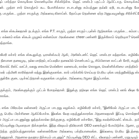
 பார்த்தா கொடிமேல கொண்டியில சிக்கிடுச்சு. ஹெட் மாஸ்டர் பதட்டம் ஆயிட்டாரு. கொடிக்கம
ேன். முத்ரா சார் கொஞ்சம் கூட யோசிக்காம சடசடன்னு கம்பத்துல தவ்வி ஏறி, கடகடன்னு மே
ரு பாருங்க.. முத்ரா சாருக்கு அவ்வளவு கிளாப்ஸ். தோப்புல தென்னை ஏர்ற அனுபவமுன்னு சிரிச்சிட்ட
 எங்க ஸ்கூல்லதான் நடக்கும். எங்க P.T. சாரும், முத்ரா சாரும் டபுள்ஸ் ஆடுவாங்க பாருங்க... சும்மா
ப எல்லாம் எங்க ஸ்கூல் முழுசும் என்னம்மா அவங்களை cheer பண்ணி இருக்கோம் தெரியுமா? ரெண
ுத்தாங்க.
்மேரி டீச்சர் எங்க ஸ்கூலுக்கு டிரான்ஸ்ஃபர் ஆகி, அஸிஸ்டண்ட் ஹெட் மாஸ்டரா வந்தாங்க. எழில்மேரி
ீளமான தலைமுடி, நல்ல மாநிறம், எப்பவுமே தலையில் செண்பகப் பூ, சிம்பிளான காட்டன் சேரி, கழுத்
கோல்ட் ரிஸ்ட் வாட்ச், வலது கையில மெல்லிசா வளையல், கால்ல கொலுசு, வெள்ளிக்கிமை மாத்திரம்
த்மினி காரில்தான் வந்து இறங்குவாங்க. கார் பார்க்கிங் செய்யற பெரிய‌ புங்க மரத்துலேர்ந்து ஸ்க
ுக்கே குடை புடிச்சுட்டுதான் வருவாங்க பாருங்க‌. அவ்வளவு அழகா இருப்பாங்க‌.
ா சாருக்கும், அவங்களுக்கும் முட்டல் மோதல்தான். இதுக்கு நடுவுல எங்க ஹெட் மாஸ்டர் லாங் லீவு
ஆனாங்க.
ஜ். எங்க பிரேயர்ல வள்ளலார் அருட்பா பாடறது வழக்கம். எழில்மேரி டீச்சர், "இனிமேல் அருட்பா பாட
ரு பெரிய பிரச்சினை ஆகிப்போச்சு. இவங்க வேற மதத்துக்காரங்க அதனாலதான் இப்படி சொல்றாங
ம் அருட்பா பாடணும்னு ஒத்தக்கால்ல நிக்குறாரு. எழில்மேரி டீச்சரோ, "இது கவர்ன்மென்ட் ஸ்கூல்.. தம
அப்படின்னு பிடிவாதமா நிக்கறாங்க. இந்த விஷயம் தீவிரமாகி DEO வரைக்கும் போயிடுச்சு. ஆனா, முத
ுத்த குடும்பத்துகாரங்க‌ வள்ளலார்மேல அவ்வளவு பக்தியானவங்க. இவ்வளவு பெரிய இடத்தைச்
ஒண்ணுதான். அதனால தவறாம நிச்சயம் பாடணும்" அப்படின்னு DEO கிட்ட விவாதம் பண்ணி, மறுபடியும் 