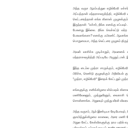
அந்த வருச ஆரம்பத்துல எழில்மேரி டீச்சர
அப்பத்தான் மந்தராசலமூர்த்தி, எழில்மேரி 
லெட்டரைத்தான் எங்க கிளாஸ் முழுசுக்கும்
இருந்தான்: "டீச்சர், நீங்க எனக்கு எப
பேசுனது இல்லை. நீங்க வெச்சுட்டு வர்ற
பேசுவாங்களா? எனக்கு ஃபிரண்ட் ஆவாங்களா?"
பொறுமையா, அந்த லெட்டரை முழுசும் திரு
அவன் வாசிச்சு முடிச்சதும், அவனைக் க
மந்தராசலமூர்த்தி அப்படியே அழுதுட்டான். இ
இந்த டைம்ல முத்ரா சாருக்கும், எழில்மே
பிரிச்சு, ரெண்டு குழுவுக்கும் அறிவியல
"முத்ரா, எழில்மேரி" இதைக் கேட்டதும் முத்
எங்களுக்கு சனிக்கிழமை ஸ்பெஷல் கிளாஸ். 
மணிவேலனும், முத்துவீரனும், வைகாசி பொ
சொன்னாங்க. அதுலயும் முத்து வீரன் விவ
அந்த வருசம், ஆல் இண்டியா ரேடியோவும்,
ஞாயித்துக்கிழமை காலைல, அரை மணி நேரம
அதுல கேட்ட கேள்விகளுக்கு நாம பதில் எழு
புரோகிராம் எல்லாத்தையும் audio record