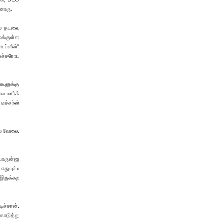
ோனாரு.
தல் தடவை
முக்குள்ள
 ப்ளீஸ்"
 டீச்சரோட
்கூலுக்கு
ல மார்க்
ீச்சர்ஸ்
்ல‌ வேலை.
யாருன்னு
 எதுவுமே
 இருக்கற
ிச்சான்.
கொடுத்து