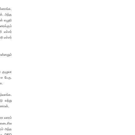
ன்னாங்க.
ான். அந்த
ன் எழுதி
ரைக்கும்
 டீச்சர்
 டீச்சர்
ொன்னதும்
ு குழுவா
்ச பேரு.
்க.
டுவாங்க.
டு வந்து
்ணான்.
ரா வாரம்
. கடைசில
ரம் அந்த
ிசு, DEO