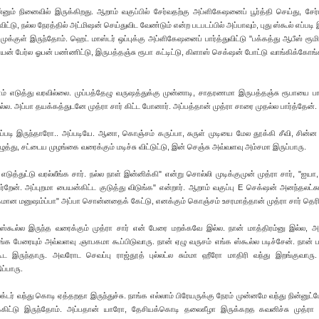
்னும் நினைவில் இருக்கிறது. ஆறாம் வகுப்பில் சேர்வதற்கு அப்ளிகேஷனைப் பூர்த்தி செய்து, சேர்
ிட்டு, நல்ல நேரத்தில் அட்மிஷன் செய்துவிட வேண்டும் என்ற படபடப்பில் அப்பாவும், புது ஸ்கூல் எப்படி 
முக்குள் இருந்தோம். ஹெட் மாஸ்டர் ஒப்புக்கு அப்ளிகேஷனைப் பார்த்துவிட்டு "பக்கத்து ஆபீஸ் ரூமில
ையன் பேர்ல ஓபன் பண்ணிட்டு, இருபத்தஞ்சு ரூபா கட்டிட்டு, கிளாஸ் செக்‌ஷன் போட்டு வாங்கிக்கோங்
ம் எடுத்து வரவில்லை. முப்பத்தேழு வருஷத்துக்கு முன்னாடி, சாதரணமா இருபத்தஞ்சு ரூபாயை ப
்ல. அப்பா தயக்கத்துடனே முத்ரா சார் கிட்ட போனார். அப்பத்தான் முத்ரா சாரை முதல்ல பார்த்தேன்.
எப்படி இருந்தாரோ.. அப்படியே. ஆனா, கொஞ்சம் கருப்பா, சுருள் முடியை மேல தூக்கி சீவி, சின்ன 
து, சட்டைய முழங்கை வரைக்கும் மடிச்சு விட்டுட்டு, இன் செஞ்சு அவ்வளவு அம்சமா இருப்பாரு.
ுத்துட்டு வரல்லீங்க சார். நல்ல நாள் இன்னிக்கி" என்று சொல்லி முடிக்குமுன் முத்ரா சார், "ஐயா,
்றேன். அப்புறமா பையன்கிட்ட குடுத்து விடுங்க" என்றார். ஆறாம் வகுப்பு E செக்‌ஷன் அனந்தலட்சுமி
ங்கமான மனுஷம்ப்பா" அப்பா சொன்னதைக் கேட்டு, எனக்கும் கொஞ்சம் உசரமாத்தான் முத்ரா சார் தெரி
கூல்ல இருந்த வரைக்கும் முத்ரா சார் என் பேரை மறக்கவே இல்ல. நான் மாத்திரம்னு இல்ல, அ
 பேரையும் அவ்வளவு .ஞாபகமா கூப்பிடுவாரு. நான் ஏழு வருசம் எங்க ஸ்கூல்ல படிச்சேன். நான் 
கூட இருந்தாரு. அவரோட செவப்பு ராஜ்தூத் புல்லட்ல‌ சும்மா ஹீரோ மாதிரி வந்து இறங்குவாரு.
ப்பாரு.
்டர் வந்து கொடி ஏத்தறதா இருந்துச்சு. நாங்க எல்லாம் பிரேயருக்கு நேரம் முன்னமே வந்து நின்னுட்ட
்கிட்டு இருந்தோம். அப்பதான் யாரோ, தேசியக்கொடி தலைகீழா இருக்கறத கவனிச்சு முத்ரா சா