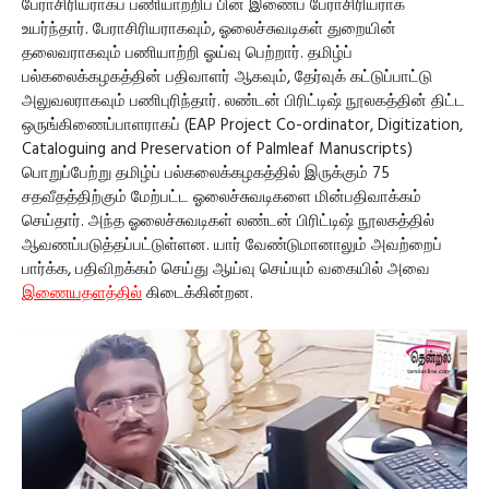
பேராசிரியராகப் பணியாற்றிப் பின் இணைப் பேராசிரியராக
உயர்ந்தார். பேராசிரியராகவும், ஓலைச்சுவடிகள் துறையின்
தலைவராகவும் பணியாற்றி ஓய்வு பெற்றார். தமிழ்ப்
பல்கலைக்கழகத்தின் பதிவாளர் ஆகவும், தேர்வுக் கட்டுப்பாட்டு
அலுவலராகவும் பணிபுரிந்தார். லண்டன் பிரிட்டிஷ் நூலகத்தின் திட்ட
ஒருங்கிணைப்பாளராகப் (EAP Project Co-ordinator, Digitization,
Cataloguing and Preservation of Palmleaf Manuscripts)
பொறுப்பேற்று தமிழ்ப் பல்கலைக்கழகத்தில் இருக்கும் 75
சதவீதத்திற்கும் மேற்பட்ட ஓலைச்சுவடிகளை மின்பதிவாக்கம்
செய்தார். அந்த ஓலைச்சுவடிகள் லண்டன் பிரிட்டிஷ் நூலகத்தில்
ஆவணப்படுத்தப்பட்டுள்ளன. யார் வேண்டுமானாலும் அவற்றைப்
பார்க்க, பதிவிறக்கம் செய்து ஆய்வு செய்யும் வகையில் அவை
இணையதளத்தில்
கிடைக்கின்றன.