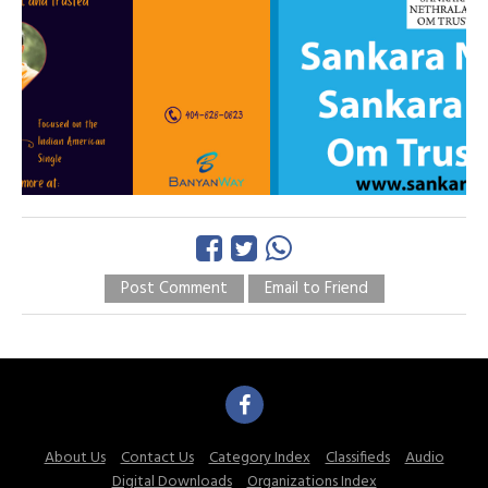
Post Comment
Email to Friend
About Us
Contact Us
Category Index
Classifieds
Audio
Digital Downloads
Organizations Index