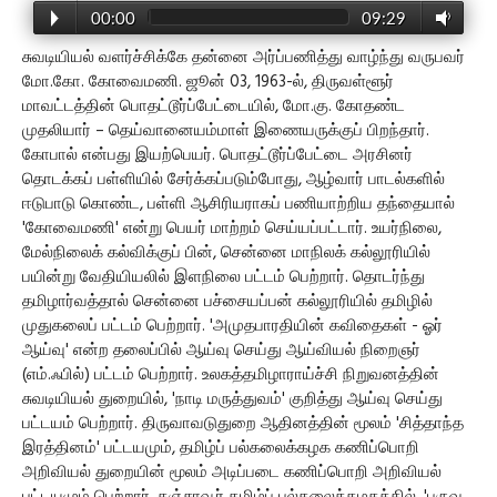
00:00
09:29
சுவடியியல் வளர்ச்சிக்கே தன்னை அர்ப்பணித்து வாழ்ந்து வருபவர்
மோ.கோ. கோவைமணி. ஜூன் 03, 1963-ல், திருவள்ளூர்
மாவட்டத்தின் பொதட்டூர்ப்பேட்டையில், மோ.கு. கோதண்ட
முதலியார் – தெய்வானையம்மாள் இணையருக்குப் பிறந்தார்.
கோபால் என்பது இயற்பெயர். பொதட்டூர்ப்பேட்டை அரசினர்
தொடக்கப் பள்ளியில் சேர்க்கப்படும்போது, ஆழ்வார் பாடல்களில்
ஈடுபாடு கொண்ட, பள்ளி ஆசிரியராகப் பணியாற்றிய தந்தையால்
'கோவைமணி' என்று பெயர் மாற்றம் செய்யப்பட்டார். உயர்நிலை,
மேல்நிலைக் கல்விக்குப் பின், சென்னை மாநிலக் கல்லூரியில்
பயின்று வேதியியலில் இளநிலை பட்டம் பெற்றார். தொடர்ந்து
தமிழார்வத்தால் சென்னை பச்சையப்பன் கல்லூரியில் தமிழில்
முதுகலைப் பட்டம் பெற்றார். 'அமுதபாரதியின் கவிதைகள் - ஓர்
ஆய்வு' என்ற தலைப்பில் ஆய்வு செய்து ஆய்வியல் நிறைஞர்
(எம்.ஃபில்) பட்டம் பெற்றார். உலகத்தமிழாராய்ச்சி நிறுவனத்தின்
சுவடியியல் துறையில், 'நாடி மருத்துவம்' குறித்து ஆய்வு செய்து
பட்டயம் பெற்றார். திருவாவடுதுறை ஆதினத்தின் மூலம் 'சித்தாந்த
இரத்தினம்' பட்டயமும், தமிழ்ப் பல்கலைக்கழக கணிப்பொறி
அறிவியல் துறையின் மூலம் அடிப்படை கணிப்பொறி அறிவியல்