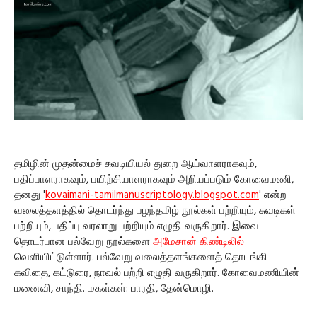
தமிழின் முதன்மைச் சுவடியியல் துறை ஆய்வாளராகவும்,
பதிப்பாளராகவும், பயிற்சியாளராகவும் அறியப்படும் கோவைமணி,
தனது '
kovaimani-tamilmanuscriptology.blogspot.com
' என்ற
வலைத்தளத்தில் தொடர்ந்து பழந்தமிழ் நூல்கள் பற்றியும், சுவடிகள்
பற்றியும், பதிப்பு வரலாறு பற்றியும் எழுதி வருகிறார். இவை
தொடர்பான பல்வேறு நூல்களை
அமேசான் கிண்டிலில்
வெளியிட்டுள்ளார். பல்வேறு வலைத்தளங்களைத் தொடங்கி
கவிதை, கட்டுரை, நாவல் பற்றி எழுதி வருகிறார். கோவைமணியின்
மனைவி, சாந்தி. மகள்கள்: பாரதி, தேன்மொழி.