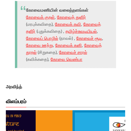
கோவைமணியின் வலைத்தளங்கள்
கோவைக் குறள்
,
கோவைத் துளிர்
(மரபுக்கவிதை),
கோவைக் கவி
,
கோவைத்
தளிர்
(புதுக்கவிதை) ,
தமிழ்ச்சுவடியியல்
,
கோவைப் பொழில்
(நாவல்) ,
கோவைச் சூடி
,
கோவை ஊற்று
,
கோவைக் கனி
,
கோவைத்
தூறல்
(சிறுகதை),
கோவைச் சாரல்
(கவிக்கதை),
கோவை வெண்பா
அரவிந்த்
விளம்பரம்