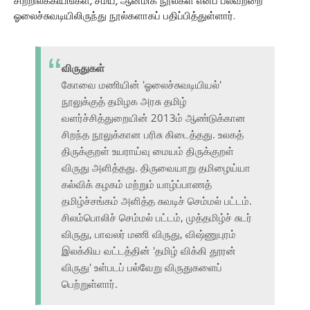
சிற்றிலக்கியங்கள், சமய, ஆன்மிக நூல்கள் எனப் பலவற்றை
ஓலைச்சுவடியிலிருந்து நூல்களாகப் பதிப்பித்துள்ளார்.
விருதுகள்
கோவை மணியின் 'ஓலைச்சுவடியியல்'
நூலுக்குத் தமிழக அரசு தமிழ்
வளர்ச்சித்துறையின் 2013ம் ஆண்டுக்கான
சிறந்த நூலுக்கான பரிசு கிடைத்தது. உலகத்
திருக்குறள் உயராய்வு மையம் திருக்குறள்
விருது அளித்தது. திருவையாறு தமிழைய்யா
கல்விக் கழகம் மற்றும் யாழ்ப்பாணத்
தமிழ்ச்சங்கம் அளித்த சுவடிச் செம்மல் பட்டம்.
சிலம்பொலிச் செம்மல் பட்டம், முத்தமிழ்ச் சுடர்
விருது, பாவலர் மணி விருது, விஷ்ணுபுரம்
இலக்கிய வட்டத்தின் 'தமிழ் விக்கி தூரன்
விருது' உள்படப் பல்வேறு விருதுகளைப்
பெற்றுள்ளார்.