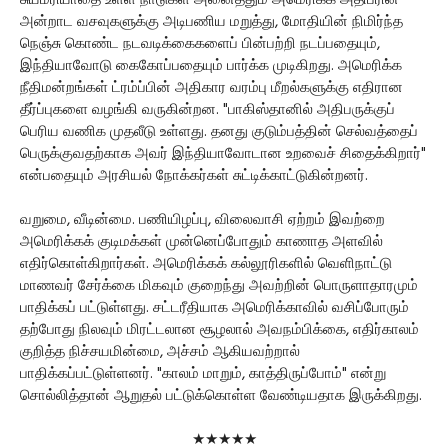
சுயமரியாதை உள்ள நாடுகள் அனைத்தும் அமெரிக்க அதிபரின்
அன்றாட வசவுகளுக்கு அடிபணிய மறுத்து, மோதியின் நிமிர்ந்த
நெஞ்சு கொண்ட நடவடிக்கைகளைப் பின்பற்றி நடப்பதையும்,
இந்தியாவோடு கைகோப்பதையும் பார்க்க முடிகிறது. அமெரிக்க
நீதிமன்றங்கள் ட்ரம்ப்பின் அதிகார வரம்பு மீறல்களுக்கு எதிரான
தீர்ப்புகளை வழங்கி வருகின்றன. "பாகிஸ்தானில் அதிபருக்குப்
பெரிய வணிக முதலீடு உள்ளது. தனது குடும்பத்தின் செல்வத்தைப்
பெருக்குவதற்காக அவர் இந்தியாவோடான உறவைச் சிதைக்கிறார்"
என்பதையும் அரசியல் நோக்கர்கள் சுட்டிக்காட்டுகின்றனர்.
வறுமை, வீடின்மை. பணியிழப்பு, விலைவாசி ஏற்றம் இவற்றை
அமெரிக்கக் குடிமக்கள் முன்னெப்போதும் காணாத அளவில்
எதிர்கொள்கிறார்கள். அமெரிக்கக் கல்லூரிகளில் வெளிநாட்டு
மாணவர் சேர்க்கை மிகவும் குறைந்து அவற்றின் பொருளாதாரமும்
பாதிக்கப் பட்டுள்ளது. சட்டரீதியாக அமெரிக்காவில் வசிப்போரும்
தற்போது நிலவும் மிரட்டலான சூழலால் அவநம்பிக்கை, எதிர்காலம்
குறித்த நிச்சயமின்மை, அச்சம் ஆகியவற்றால்
பாதிக்கப்பட்டுள்ளனர். "காலம் மாறும், காத்திருப்போம்" என்று
சொல்லித்தான் ஆறுதல் பட்டுக்கொள்ள வேண்டியதாக இருக்கிறது.
★★★★★