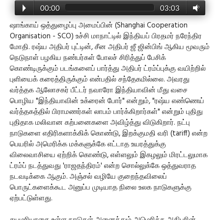
00:00
03:03
ஷாங்காய் ஒத்துழைப்பு அமைப்பின் (Shanghai Cooperation
Organisation - SCO) உச்சி மாநாட்டில் இந்தியப் பிரதமர் நரேந்திர
மோதி. ரஷ்ய அதிபர் புட்டின், சீன அதிபர் ஜீ ஜின்பிங் ஆகிய மூவரும்
நெடுநாள் பழகிய நண்பர்கள் போலச் சிரித்துப் பேசிக்
கொண்டிருக்கும் படங்களைப் பார்த்து அதிபர் ட்ரம்ப்புக்கு வயிற்றில்
புளியைக் கரைத்திருக்கும் என்பதில் சந்தேகமில்லை. அவரது
வர்த்தக ஆலோசகர் பீட்டர் நவாரோ இந்தியாவின் மீது வசை
பொழிய "இந்தியாவின் உக்ரைன் போர்" என்றும், "ரஷ்ய எண்ணெய்
வர்த்தகத்தில் பிராமணர்கள் லாபம் பார்க்கிறார்கள்" என்றும் புதிது
புதிதாக மலிவான கற்பனைகளை அவிழ்த்து விடுகிறார். நட்பு
நாடுகளை எதிரிகளாக்கிக் கொண்டு, இறக்குமதி வரி (tariff) என்ற
பெயரில் அமெரிக்க மக்களுக்கே எட்டாத உயரத்துக்கு
விலைவாசியை ஏற்றிக் கொண்டு, எள்ளலும் இகழலும் மிரட்டலுமாக
ட்ரம்ப் நடத்துவது 'ராஜதந்திரம்' என்ற சொல்லுக்கே ஒத்துவராத
நடவடிக்கை ஆகும். அஞ்சல் வழியே குறைந்தவிலைப்
பொருட்களைக்கூட அனுப்ப முடியாத நிலை உலக நாடுகளுக்கு
ஏற்பட்டுள்ளது.