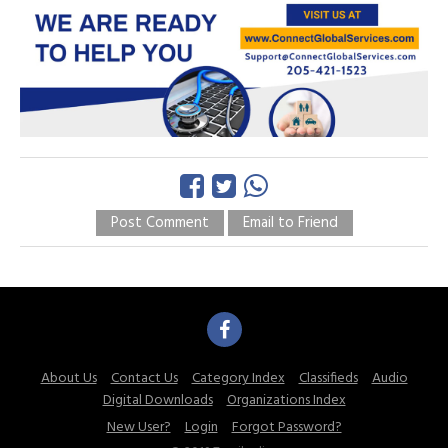
Post Comment
Email to Friend
About Us
Contact Us
Category Index
Classifieds
Audio
Digital Downloads
Organizations Index
New User?
Login
Forgot Password?