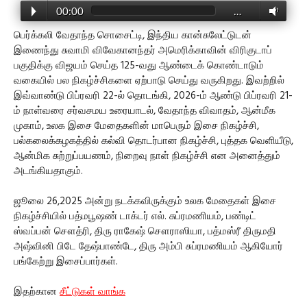
00:00
…
பெர்க்கலி வேதாந்த சொசைட்டி, இந்திய கான்சுலேட்டுடன்
இணைந்து சுவாமி விவேகானந்தர் அமெரிக்காவின் விரிகுடாப்
பகுதிக்கு விஜயம் செய்த 125-வது ஆண்டைக் கொண்டாடும்
வகையில் பல நிகழ்ச்சிகளை ஏற்பாடு செய்து வருகிறது. இவற்றில்
இவ்வாண்டு பிப்ரவரி 22-ல் தொடங்கி, 2026-ம் ஆண்டு பிப்ரவரி 21-
ம் நாள்வரை சர்வசமய உரையாடல், வேதாந்த விவாதம், ஆன்மீக
முகாம், உலக இசை மேதைகளின் மாபெரும் இசை நிகழ்ச்சி,
பல்கலைக்கழகத்தில் கல்வி தொடர்பான நிகழ்ச்சி, புத்தக வெளியீடு,
ஆன்மிக சுற்றுப்பயணம், நிறைவு நாள் நிகழ்ச்சி என அனைத்தும்
அடங்கியதாகும்.
ஜூலை 26,2025 அன்று நடக்கவிருக்கும் உலக மேதைகள் இசை
நிகழ்ச்சியில் பத்மபூஷண் டாக்டர் எல். சுப்ரமணியம், பண்டிட்
ஸ்வப்பன் சௌத்ரி, திரு ராகேஷ் சௌராஸியா, பத்மஸ்ரீ திருமதி
அஷ்வினி பிடே தேஷ்பாண்டே, திரு அம்பி சுப்ரமணியம் ஆகியோர்
பங்கேற்று இசைப்பார்கள்.
இதற்கான
சீட்டுகள் வாங்க