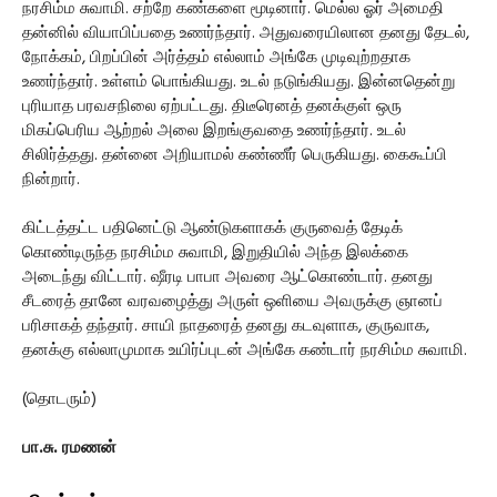
நரசிம்ம சுவாமி. சற்றே கண்களை மூடினார். மெல்ல ஓர் அமைதி
தன்னில் வியாபிப்பதை உணர்ந்தார். அதுவரையிலான தனது தேடல்,
நோக்கம், பிறப்பின் அர்த்தம் எல்லாம் அங்கே முடிவுற்றதாக
உணர்ந்தார். உள்ளம் பொங்கியது. உடல் நடுங்கியது. இன்னதென்று
புரியாத பரவசநிலை ஏற்பட்டது. திடீரெனத் தனக்குள் ஒரு
மிகப்பெரிய ஆற்றல் அலை இறங்குவதை உணர்ந்தார். உடல்
சிலிர்த்தது. தன்னை அறியாமல் கண்ணீர் பெருகியது. கைகூப்பி
நின்றார்.
கிட்டத்தட்ட பதினெட்டு ஆண்டுகளாகக் குருவைத் தேடிக்
கொண்டிருந்த நரசிம்ம சுவாமி, இறுதியில் அந்த இலக்கை
அடைந்து விட்டார். ஷீரடி பாபா அவரை ஆட்கொண்டார். தனது
சீடரைத் தானே வரவழைத்து அருள் ஒளியை அவருக்கு ஞானப்
பரிசாகத் தந்தார். சாயி நாதரைத் தனது கடவுளாக, குருவாக,
தனக்கு எல்லாமுமாக உயிர்ப்புடன் அங்கே கண்டார் நரசிம்ம சுவாமி.
(தொடரும்)
பா.சு. ரமணன்