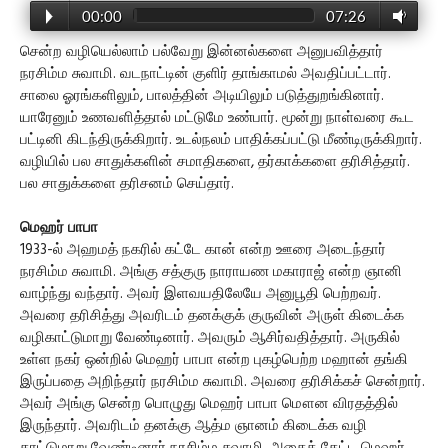
00:00
07:26
சென்ற வழியெல்லாம் பல்வேறு இன்னல்களை அனுபவித்தார்
நரசிம்ம சுவாமி. வடநாட்டின் குளிர் தாங்காமல் அவதிப்பட்டார்.
சாலை ஓரங்களிலும், பாலத்தின் அடியிலும் படுத்துறங்கினார்.
யாரேனும் உணவளித்தால் மட்டுமே உண்பார். மூன்று நாள்வரை கூட
பட்டினி கிடந்திருக்கிறார். உடல்நலம் பாதிக்கப்பட்டு மீண்டிருக்கிறார்.
வழியில் பல சாதுக்களின் சமாதிகளை, தர்காக்களை தரிசித்தார்.
பல சாதுக்களை தரிசனம் செய்தார்.
மெஹர் பாபா
1933-ல் அஹமத் நகரில் கட்டே கான் என்ற ஊரை அடைந்தார்
நரசிம்ம சுவாமி. அங்கு சத்குரு நாராயண மகாராஜ் என்ற ஞானி
வாழ்ந்து வந்தார். அவர் இளவயதிலேயே அனுபூதி பெற்றவர்.
அவரை தரிசித்து அவரிடம் தனக்குக் குருவின் அருள் கிடைக்க
வழிகாட்டுமாறு வேண்டினார். அவரும் ஆசிர்வதித்தார். அருகில்
உள்ள நகர் ஒன்றில் மெஹர் பாபா என்ற புகழ்பெற்ற மஹான் தங்கி
இருப்பதை அறிந்தார் நரசிம்ம சுவாமி. அவரை தரிசிக்கச் சென்றார்.
அவர் அங்கு சென்ற பொழுது மெஹர் பாபா மௌன விரதத்தில்
இருந்தார். அவரிடம் தனக்கு ஆத்ம ஞானம் கிடைக்க வழி