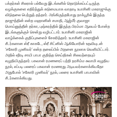
பக்தர்கள் சிலரால் பல்வேறு இடங்களில் தொடுக்கப்பட்டிருந்த
வழக்குகளை எதிர்த்துக் கடுமையாக வாதாடி உபாசினி மகராஜுக்கு
விடுதலை பெற்றுத் தந்தார். அங்கிருந்தபோது நாக்பூரில் இருந்த
தாஜுத்தின் என்ற மஹானின் சமாதி, ஆஜ்மீர் குவாஜா
மொய்னுத்தீன் தர்கா, புஷ்கரத்தில் இருந்த பிரம்மா ஆலயம் போன்ற
இடங்களுக்குச் சென்று வழிபட்டார். உபாசினி மகராஜின்
வாழ்க்கைக் குறிப்புகளைச் சேகரித்தார். உபாசினி மகராஜின்
சீடர்களான ஸ்ரீ காகடே, ஸ்ரீ சிட்னிஸ் ஆகியோரின் உதவியுடன்
‘சகோரி முனிவர்’ என்ற தலைப்பில் அதனை நூலாக வெளியிட்டார்.
அதில் ஷீரடி சாயி பாபா குறித்த செய்திகள் சிலவற்றையும்
எழுதியிருந்தார். பகவான் ரமணரைப் பற்றி நரசிம்ம சுவாமி எழுதிய
நூல், எப்படி பலரைப் பகவான் ரமணரது அடியவர்களாக்கியதோ
அதுபோல் ‘சகோரி முனிவர்’ நூல், பலரை உபாசினி பாபாவின்
சீடர்களாக்கியது.