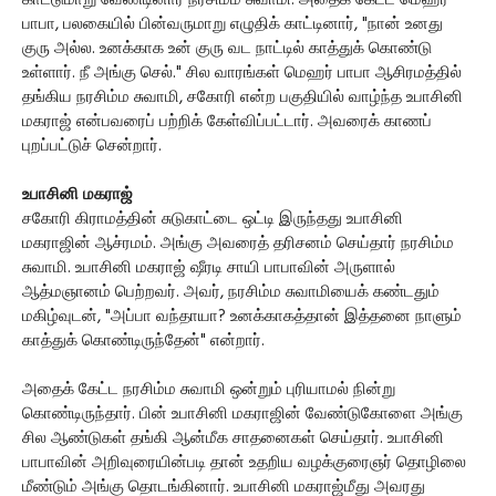
காட்டுமாறு வேண்டினார் நரசிம்ம சுவாமி. அதைக் கேட்ட மெஹர்
பாபா, பலகையில் பின்வருமாறு எழுதிக் காட்டினார், "நான் உனது
குரு அல்ல. உனக்காக உன் குரு வட நாட்டில் காத்துக் கொண்டு
உள்ளார். நீ அங்கு செல்." சில வாரங்கள் மெஹர் பாபா ஆசிரமத்தில்
தங்கிய நரசிம்ம சுவாமி, சகோரி என்ற பகுதியில் வாழ்ந்த உபாசினி
மகராஜ் என்பவரைப் பற்றிக் கேள்விப்பட்டார். அவரைக் காணப்
புறப்பட்டுச் சென்றார்.
உபாசினி மகராஜ்
சகோரி கிராமத்தின் சுடுகாட்டை ஒட்டி இருந்தது உபாசினி
மகராஜின் ஆச்ரமம். அங்கு அவரைத் தரிசனம் செய்தார் நரசிம்ம
சுவாமி. உபாசினி மகராஜ் ஷீரடி சாயி பாபாவின் அருளால்
ஆத்மஞானம் பெற்றவர். அவர், நரசிம்ம சுவாமியைக் கண்டதும்
மகிழ்வுடன், "அப்பா வந்தாயா? உனக்காகத்தான் இத்தனை நாளும்
காத்துக் கொண்டிருந்தேன்" என்றார்.
அதைக் கேட்ட நரசிம்ம சுவாமி ஒன்றும் புரியாமல் நின்று
கொண்டிருந்தார். பின் உபாசினி மகராஜின் வேண்டுகோளை அங்கு
சில ஆண்டுகள் தங்கி ஆன்மீக சாதனைகள் செய்தார். உபாசினி
பாபாவின் அறிவுரையின்படி தான் உதறிய வழக்குரைஞர் தொழிலை
மீண்டும் அங்கு தொடங்கினார். உபாசினி மகராஜ்மீது அவரது