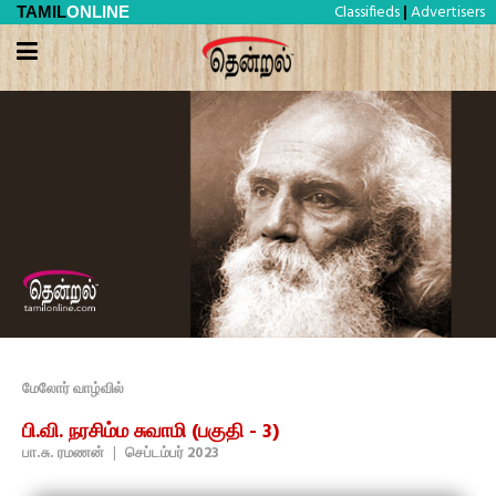
Classifieds
Advertisers
TAMIL
ONLINE
|
மேலோர் வாழ்வில்
பி.வி. நரசிம்ம சுவாமி (பகுதி - 3)
பா.சு. ரமணன்
|
செப்டம்பர் 2023