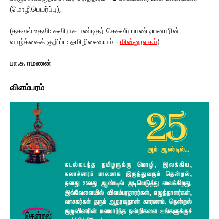
(மொழிபெயர்ப்பு),
(தகவல் உதவி: கவிராச பண்டிதர் செகவீர பாண்டியனாரின்
வாழ்க்கைக் குறிப்பு: தமிழிணையம் -
மின்னூலகம்
)
பா.சு. ரமணன்
விளம்பரம்