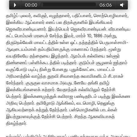
00:00
06:06
தமிழ்ப் புலவர், கவிஞர், எழுத்தாளர், பதிப்பாளர், சொற்பொழிவாளர்,
இலக்கிய ஆய்வாளர் எனப் பல திறக்குகளில் இயங்கியவர்
ஜெகவீரபாண்டியனார். இயற்பெயர் ஜெகவீரபாண்டியன். வீரபாண்டிய
கட்டபொம்மன் மரபைச் சேர்ந்த இவர், மார்ச் 10, 1886 அன்று,
திருநெல்வேலி மாவட்டத்தில் உள்ள ஒட்டநத்தத்தில் பெருமாள்சாமி-
ஆவுடையம்மாள் தம்பதியினருக்கு மகனாகப் பிறந்தார். மூன்று
வயதிலேயே தந்தையை இழந்தார். ஆரம்பக் கல்வியை உள்ளூர்
திண்ணைப் பள்ளிக்கூடத்தில் படித்தார். குடும்பச் சூழலால் ஐந்தாம்
வகுப்போடு படிப்பு நின்று போனது. புதுக்கோட்டை மாவட்டம்
அரிமளத்தில் வாழ்ந்த துறவி சிவானந்த சுவாமிகளிடம் சீடராகச்
சேர்ந்தார். குருகுல வாசமாக அவருடனேயே தங்கி தமிழ்
இலக்கியங்களைக் கற்றார். வேதாந்தக் கல்வியிலும் தேர்ச்சி
பெற்றார். இலக்கணமுத்துக் கவிராஜ பண்டிதரிடம் படித்து இலக்கண
அறிவு பெற்றார். தமிழோடு ஆங்கிலம், வடமொழி, தெலுங்கு
ஆகியவற்றைக் கற்றுத் தேர்ந்தார். பன்மொழிகளில் பாடல்கள்
இயற்றுமளவுக்குத் தேர்ச்சி பெற்றார். சிறந்த ஆசுகவியாகத்
திகழ்ந்தார்.