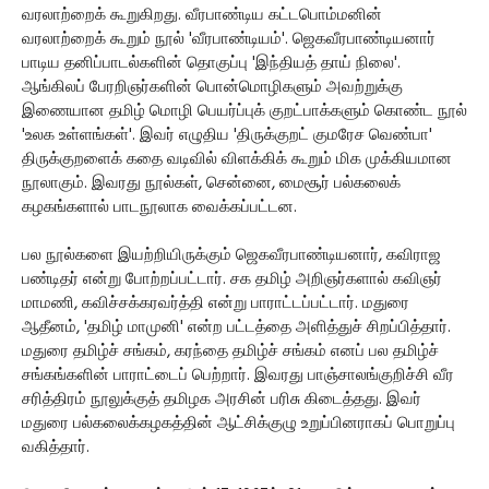
வரலாற்றைக் கூறுகிறது. வீரபாண்டிய கட்டபொம்மனின்
வரலாற்றைக் கூறும் நூல் 'வீரபாண்டியம்'. ஜெகவீரபாண்டியனார்
பாடிய தனிப்பாடல்களின் தொகுப்பு 'இந்தியத் தாய் நிலை'.
ஆங்கிலப் பேரறிஞர்களின் பொன்மொழிகளும் அவற்றுக்கு
இணையான தமிழ் மொழி பெயர்ப்புக் குறட்பாக்களும் கொண்ட நூல்
'உலக உள்ளங்கள்'. இவர் எழுதிய 'திருக்குறட் குமரேச வெண்பா'
திருக்குறளைக் கதை வடிவில் விளக்கிக் கூறும் மிக முக்கியமான
நூலாகும். இவரது நூல்கள், சென்னை, மைசூர் பல்கலைக்
கழகங்களால் பாடநூலாக வைக்கப்பட்டன.
பல நூல்களை இயற்றியிருக்கும் ஜெகவீரபாண்டியனார், கவிராஜ
பண்டிதர் என்று போற்றப்பட்டார். சக தமிழ் அறிஞர்களால் கவிஞர்
மாமணி, கவிச்சக்கரவர்த்தி என்று பாராட்டப்பட்டார். மதுரை
ஆதீனம், 'தமிழ் மாமுனி' என்ற பட்டத்தை அளித்துச் சிறப்பித்தார்.
மதுரை தமிழ்ச் சங்கம், கரந்தை தமிழ்ச் சங்கம் எனப் பல தமிழ்ச்
சங்கங்களின் பாராட்டைப் பெற்றார். இவரது பாஞ்சாலங்குறிச்சி வீர
சரித்திரம் நூலுக்குத் தமிழக அரசின் பரிசு கிடைத்தது. இவர்
மதுரை பல்கலைக்கழகத்தின் ஆட்சிக்குழு உறுப்பினராகப் பொறுப்பு
வகித்தார்.