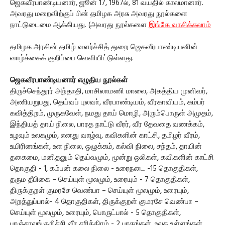
ஜெகவீரபாண்டியனார், ஜூன் 17, 1967ல், 81 வயதில் காலமானார்.
அவரது மறைவிற்குப் பின் தமிழக அரசு அவரது நூல்களை
நாட்டுடைமை ஆக்கியது. (அவரது நூல்களை
இங்கே வாசிக்கலாம்
தமிழக அரசின் தமிழ் வளர்ச்சித் துறை ஜெகவீரபாண்டியனின்
வாழ்க்கைக் குறிப்பை வெளியிட்டுள்ளது.
ஜெகவீரபாண்டியனார் எழுதிய நூல்கள்
திருச்செந்தூர் அந்தாதி, மாசிலாமணி மாலை, அகத்திய முனிவர்,
அணியறுபது, தெய்வப் புலவா், வீரபாண்டியம், வீரகாவியம், கம்பர்
கவித்திறம், முருகவேள், நமது தாய் மொழி, அரும்பொருள் அமுதம்,
இந்தியத் தாய் நிலை, பாரத நாட்டு வீரர், வீர தேவதை வணக்கம்,
உழவும் உலகமும், எனது வாழ்வு, கவிகளின் காட்சி, தமிழர் வீரம்,
உயிரினங்கள், உள நிலை, ஒழுக்கம், கல்வி நிலை, சந்தம், தாயின்
தகைமை, மனிதனும் தெய்வமும், மூன்று ஒலிகள், கவிகளின் காட்சி
தொகுதி - 1, கம்பன் கலை நிலை - உரைநடை -15 தொகுதிகள்,
தரும தீபிகை – செய்யுள் மூலமும், உரையும் - 7 தொகுதிகள்,
திருக்குறள் குமரசே வெண்பா – செய்யுள் மூலமும், உரையும்,
அறத்துப்பால்- 4 தொகுதிகள், திருக்குறள் குமரசே வெண்பா –
செய்யுள் மூலமும், உரையும், பொருட்பால் - 5 தொகுதிகள்,
பாஞ்சாலங்குறிச்சி வீர சரித்திரம் - 2 பாகங்கள், உலக உள்ளங்கள்