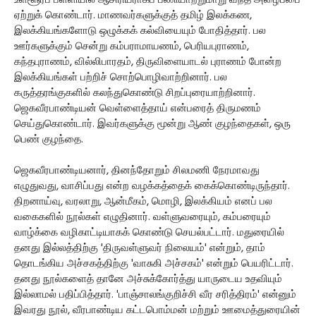
உள்ளூர்ப் பள்ளியில் ஆசிரியராகப் பணியாற்றுமாறு வந்த அழைப்பை
ஏற்றுக் கொண்டார். மாணவர்களுக்குத் தமிழ் இலக்கண,
இலக்கியங்களோடு ஒழுக்கக் கல்வியையும் போதித்தார். பல
ஊர்களுக்கும் சென்று கம்பராமாயணம், பெரியபுராணம்,
கந்தபுராணம், வில்லிபாரதம், திருவிளையாடல் புராணம் போன்ற
இலக்கியங்கள் பற்றிச் சொற்பொழிவாற்றினார். பல
கருத்தரங்குகளில் கலந்துகொண்டு சிறப்புரையாற்றினார்.
ஜெகவீரபாண்டியன் வெள்ளைத்தாய் என்பரைத் திருமணம்
செய்துகொண்டார். இவர்களுக்கு மூன்று ஆண் குழந்தைகள், ஒரு
பெண் குழந்தை.
ஜெகவீரபாண்டியனார், தினந்தோறும் சிலமணி நேரமாவது
எழுதுவது, வாசிப்பது என்ற வழக்கத்தைக் கைக்கொண்டிருந்தார்.
திறனாய்வு, வரலாறு, ஆன்மீகம், மொழி, இலக்கியம் எனப் பல
வகைகளில் நூல்கள் எழுதினார். வள்ளுவரையும், கம்பரையும்
வாழ்க்கை வழிகாட்டியாகக் கொண்டு செயல்பட்டார். மதுரையில்
தனது இல்லத்திற்கு 'திருவள்ளுவர் நிலையம்' என்றும், தாம்
தொடங்கிய அச்சகத்திற்கு 'வாசுகி அச்சகம்' என்றும் பெயரிட்டார்.
தனது நூல்களைத் தானே அச்சுக்கோர்த்து யாருடைய உதவியும்
இல்லாமல் பதிப்பித்தார். 'பாஞ்சாலங்குறிச்சி வீர சரித்திரம்' என்னும்
இவரது நூல், வீரபாண்டிய கட்டபொம்மன் மற்றும் ஊமைத்துரையின்