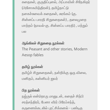
கதைகள், குருதிப்புனல், அப்பாவின் சிநேகிதர்
(அசோகமித்திரன்), தமிழ்நாட்டு
நகைச்சுவைக் கதைகள், சுரங்கம் (கு.
சின்னப்ப பாரதி சிறுகதைகள்) , தலைமுறை
மாற்றம் (நாவல்-கு. சின்னப்ப பாரதி) , மற்றும்
பல
ஆங்கிலச் சிறுகதை நூல்கள்
The Peasant and other stories, Modern
Aesop fables
தமிழ் நூல்கள்
தமிழ்ச் சிறுகதைகள், நன்றிக்கு ஒரு விலை,
மனிதம், கன்னியர் ஐவர்
பிற நூல்கள்
நஜ்ருல் என்றொரு மானுடன், கதைச் சிற்பி
சரத்சந்திரர், பேனா வீரர் பிரேம்சந்த்,
கருணைக்கடலில் புரட்சிக்கனல் - பண்டித