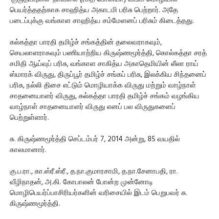
பெயர்த்ததற்காக சாஹித்ய அகாடமி பரிசு பெற்றார். அதே
படைப்புக்கு வங்காள சாஹித்ய சம்மேளனப் பரிசும் கிடைத்தது.
கல்கத்தா பாரதி தமிழ்ச் சங்கத்தின் தலைவராகவும்,
செயலாளராகவும் பணியாற்றிய கிருஷ்ணமூர்த்தி, கொல்கத்தா சரத்
சமிதி ஆய்வுப் பரிசு, வங்காள சாகித்ய அகாதெமியின் லீலா ராய்
ஸ்மாரக் விருது, திருப்பூர் தமிழ்ச் சங்கப் பரிசு, இலக்கிய சிந்தனைப்
பரிசு, நல்லி திசை எட்டும் மொழியாக்க விருது மற்றும் வாழ்நாள்
சாதனையாளர் விருது, கல்கத்தா பாரதி தமிழ்ச் சங்கம் வழங்கிய
வாழ்நாள் சாதனையாளர் விருது எனப் பல விருதுகளைப்
பெற்றுள்ளார்.
சு. கிருஷ்ணமூர்த்தி செப்டம்பர் 7, 2014 அன்று, 85 வயதில்
காலமானார்.
கு.ப.ரா., கா.ஸ்ரீ.ஸ்ரீ., த.நா.குமாரசாமி, த.நா.சேனாபதி, ரா.
வீழிநாதன், அ.கி. கோபாலன் போன்ற முன்னோடி
மொழிபெயர்ப்பாசிரியர்களின் வரிசையில் இடம் பெறுபவர் சு.
கிருஷ்ணமூர்த்தி.