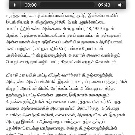
00:00
09:43
எழுத்தாளர், மொழிபெயர்ப்பாளர் எனத் தமிழ் இலக்கிய உலகில்
இயங்கியவர் சு. கிருஷ்ணமூர்த்தி. இவர் புதுக்கோட்டை
மாவட்டத்தில் உள்ள அன்னவாசலில், நவம்பர் 18, 1929ம் நாள்
பிறந்தார். தந்தை சுப்பிரமணியன், தாய் கமலாம்பாள். தந்தையார்
அன்னவாசல் அரசு நடுநிலைப் பள்ளியில் தலைமை ஆசிரியராகப்
பணியாற்றினார். சிறுவயதில் பெரியம்மை நோயினால்
பாதிக்கப்பட்டார் கிருஷ்ணமூர்த்தி. அதனால் அவரை வளர்க்கும்
பொறுப்பைத் தாய்வழிப் பாட்டி சீதாலட்சுமி ஏற்றுக் கொண்டார்.
விராலிமலையில் பாட்டி வீட்டில் வளர்ந்தார் கிருஷ்ணமூர்த்தி.
அங்குள்ள அரசுப் பள்ளியில் இரண்டாம் வகுப்பு வரை படித்தார். பின்
கீரனூர் அரசுப்பள்ளியில் சேர்க்கப்பட்டார். அப்போது வாசித்த
நூல்களும் பாட்டி சொன்ன புராண, இதிகாசக் கதைகளும்
கிருஷ்ணமூர்த்தியின் கற்பனையை வளர்த்தன. பின்னர் சொந்த
ஊரான அன்னவாசலில் அவரது கல்வி தொடர்ந்தது. அப்போது
வாசித்த ஆனந்தபோதினி, கலைமகள், ஆனந்த விகடன் இதழ்கள்
அவரது இலக்கிய ஆர்வத்தை வளர்த்தன. தந்தைக்குப்
புதுக்கோட்டைக்கு மாற்றலானது. அங்கு கிருஷ்ணமூர்த்தியின்