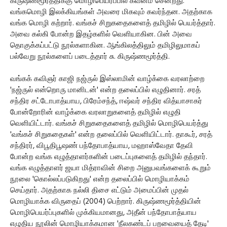
கிருஷ்ணமூர்த்திக்கு மொழிபெயர்ப்பில் கவனம் சென்றது.
வங்கமொழி இலக்கியங்கள் அவரை மிகவும் கவர்ந்தன. அதற்காக
வங்க மொழி கற்றார். வங்கச் சிறுகதைகளைத் தமிழில் பெயர்த்தார்.
அவை கல்கி போன்ற இதழ்களில் வெளியாகின. பின் அவை
தொகுக்கப்பட்டு நூல்களாகின. ஆங்கிலத்திலும் தமிழிலுமாகப்
பல்வேறு நூல்களைப் படைத்தார் சு. கிருஷ்ணமூர்த்தி.
வங்கக் கவிஞர் காஜி நஜ்ருல் இஸ்லாமின் வாழ்க்கை வரலாற்றை
'நஜ்ருல் என்றொரு மானிடன்' என்ற தலைப்பில் எழுதினார். சரத்
சந்திர சட்டோபாத்யாய, பிரேம்சந்த், ஈஷ்வர் சந்திர வித்யாசாகர்
போன்றோரின் வாழ்க்கை வரலாறுகளைத் தமிழில் எழுதி
வெளியிட்டார். வங்கச் சிறுகதைகளைத் தமிழில் மொழிபெயர்த்து
'வங்கச் சிறுகதைகள்' என்ற தலைப்பில் வெளியிட்டார். தாகூர், சரத்
சந்திரர், விபூதிபூஷண் பந்தோபாத்யாய, மஹாஸ்வேதா தேவி
போன்ற வங்க எழுத்தாளர்களின் படைப்புகளைத் தமிழில் தந்தார்.
வங்க எழுத்தாளர் ஜயா மித்ராவின் சிறை அனுபவங்களைக் கூறும்
நூலை 'கொல்லப்படுகிறது' என்ற தலைப்பில் மொழியாக்கம்
செய்தார். அதற்காக நல்லி திசை எட்டும் அமைப்பின் முதல்
மொழியாக்க விருதைப் (2004) பெற்றார். கிருஷ்ணமூர்த்தியின்
மொழிபெயர்ப்புகளில் முக்கியமானது, அதீன் பந்தோபாத்யாய
எழுதிய நூலின் மொழியாக்கமான 'நீலகண்டப் பறவையைத் தேடி'