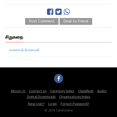
Post Comment
Email to Friend
சிறுகதை
காணாமல் போனவன்
About Us
Contact Us
Category Index
Classifieds
Audio
Digital Downloads
Organizations Index
New User?
Login
Forgot Password?
© 2019 Tamilonline