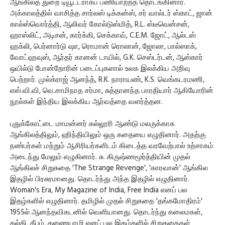
ஆங்கிலத் துறை டியூட்டராகப் பணியாற்றத் தொடங்கினார்.
அக்காலத்தில் வாசித்த சார்லஸ் டிக்கன்ஸ், சர் வால்டர் ஸ்காட், ஜான்
கால்ஸ்வொர்த்தி, ஆலிவர் கோல்டுஸ்மித், R.L. ஸ்டீவென்சன்,
ஹாஸ்லிட், அடிசன், கார்க்கி, செக்காவ், C.E.M. ஜோட், ஆல்டஸ்
ஹக்லி, பெர்னார்டு ஷா, ரொமான் ரொலான், ஜோலா, பால்ஸாக்,
வோட்ஹவுஸ், ஆர்தர் கானன் டாயில், G.K. செஸ்டர்டன், ஆஸ்கார்
ஒயில்டு போன்றோரின் படைப்புகளால் உலக இலக்கிய அறிவு
பெற்றார். முல்க்ராஜ் ஆனந்த், R.K. நாராயண், K.S. வெங்கடரமணி,
எஸ்.வி.வி, வெ.சாமிநாத சர்மா, சுத்தானந்த பாரதியார் ஆகியோரின்
நூல்கள் இந்திய இலக்கிய ஆர்வத்தை வளர்த்தன.
புதுக்கோட்டை மாமன்னர் கல்லூரி ஆண்டு மலருக்காக
ஆங்கிலத்திலும், ஹிந்தியிலும் ஒரு கதையை எழுதினார். அதற்கு
நண்பர்கள் மற்றும் ஆசிரியர்களிடம் கிடைத்த வரவேற்பால் உற்சாகம்
அடைந்து மேலும் எழுகினார். சு. கிருஷ்ணமூர்த்தியின் முதல்
ஆங்கிலச் சிறுகதை 'The Strange Revenge', 'காரவான்' ஆங்கில
இதழில் பிரசுரமானது. தொடர்ந்து அந்த இதழில் எழுதினார்.
Woman's Era, My Magazine of India, Free India எனப் பல
இதழ்களில் எழுதினார். தமிழில் முதல் சிறுகதை 'தங்கமோதிரம்'
1955ல் ஆனந்தவிகடனில் வெளியானது. தொடர்ந்து கலைமகள்,
கல்கி, தீபம், கணையாழி எனப் பல இதழ்களில் சிறுகதைகள்