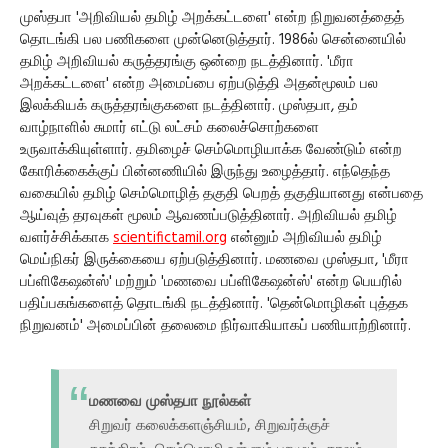
முஸ்தபா 'அறிவியல் தமிழ் அறக்கட்டளை' என்ற நிறுவனத்தைத்
தொடங்கி பல பணிகளை முன்னெடுத்தார். 1986ல் சென்னையில்
தமிழ் அறிவியல் கருத்தரங்கு ஒன்றை நடத்தினார். 'மீரா
அறக்கட்டளை' என்ற அமைப்பை ஏற்படுத்தி அதன்மூலம் பல
இலக்கியக் கருத்தரங்குகளை நடத்தினார். முஸ்தபா, தம்
வாழ்நாளில் சுமார் எட்டு லட்சம் கலைச்சொற்களை
உருவாக்கியுள்ளார். தமிழைச் செம்மொழியாக்க வேண்டும் என்ற
கோரிக்கைக்குப் பின்னணியில் இருந்து உழைத்தார். எந்தெந்த
வகையில் தமிழ் செம்மொழித் தகுதி பெறத் தகுதியானது என்பதை
ஆய்வுத் தரவுகள் மூலம் ஆவணப்படுத்தினார். அறிவியல் தமிழ்
வளர்ச்சிக்காக
scientifictamil.org
என்னும் அறிவியல் தமிழ்
மெய்நிகர் இருக்கையை ஏற்படுத்தினார். மணவை முஸ்தபா, 'மீரா
பப்ளிகேஷன்ஸ்' மற்றும் 'மணவை பப்ளிகேஷன்ஸ்' என்ற பெயரில்
பதிப்பகங்களைத் தொடங்கி நடத்தினார். 'தென்மொழிகள் புத்தக
நிறுவனம்' அமைப்பின் தலைமை நிர்வாகியாகப் பணியாற்றினார்.
மணவை முஸ்தபா நூல்கள்
சிறுவர் கலைக்களஞ்சியம், சிறுவர்க்குச்