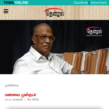
Classifieds
Advertisers
TAMIL
ONLINE
|
முன்னோடி
மணவை முஸ்தபா
பா.சு. ரமணன்
|
மே 2023