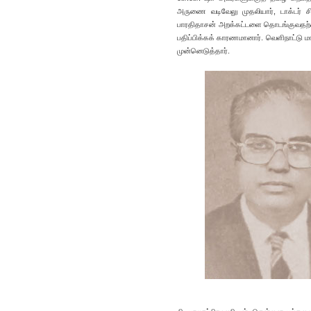
அருணை வடிவேலு முதலியார், டாக்டர் சி
பாரதிதாசன் அறக்கட்டளை தொடங்குவதற்கா
பதிப்பிக்கக் காரணமானார். வெளிநாட்டு 
முன்னெடுத்தார்.