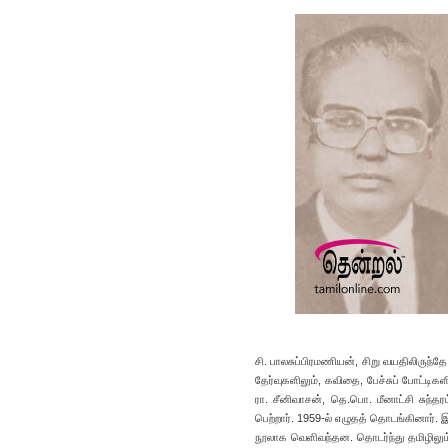
சி. பாலசுப்பிரமணியன், சிறு வயதிலிருந்தே
தேர்வுகளிலும், கவிதை, பேச்சுப் போட்டிகள
ரா. சீனிவாசன், தெ.பொ. மீனாட்சி சுந்த
பெற்றார். 1959-ல் எழுதத் தொடங்கினார்.
நூலாக வெளிவந்தன. தொடர்ந்து தமிழிலும்