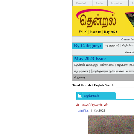
Thendral
Audio
Advertise
A
Current Is
By Category:
எழுத்தாளர்
|
சிறப்புப் 
சின்ன
May 2023 Issue
தென்றல் பேசுகிறது
|
நேர்காணல்
|
சிறுகதை
|
மே
எழுத்தாளர்
|
இளந்தென்றல்
|
நிகழ்வுகள்
|
வாசகர
சிறுகதை
Tamil Unicode / English Search
எழுத்தாளர்
சி. பாலசுப்பிரமணியன்
-
அரவிந்த்
|
மே 2023
|