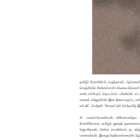
தமிழ்ப் பேராசிரியர், எழுத்தாளர், ஆய்வா
செஞ்சியில் சின்னச்சாமி-மங்கையர்க்கரச
கண்டாச்சிபுரம் தொடக்கப் பள்ளியில் எட
கலைக் கல்லூரியில் இடைநிலை வகுப்பு பயின
எம்.லிட். பெற்றார். 'சேரநாட்டுச் செந்தம
சி. பாலசுப்பிரமணியன், விவேகானந்தா 
பேராசிரியராக, தமிழ்த் துறைத் தலைவராக உய
ஜெயதேவன், அரங்க. ராமலிங்கம், கு. சுந்
மாணவர்கள்; இவரது நெறியாள்கையில் ஆய்