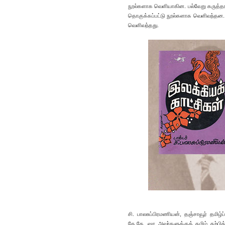
நூல்களாக வெளியாகின. பல்வேறு கருத்தரங
தொகுக்கப்பட்டு நூல்களாக வெளிவந்தன. 
வெளிவந்தது.
சி. பாலசுப்பிரமணியன், தஞ்சாவூர் தம
கே.கே. ஷா அவர்களுக்குத் தமிழ் கற்பித