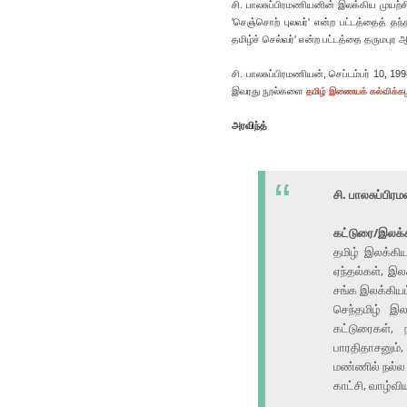
சி. பாலசுப்பிரமணியனின் இலக்கிய முயற்சி
'செஞ்சொற் புலவர்' என்ற பட்டத்தைத் தந்
தமிழ்ச் செல்வர்' என்ற பட்டத்தை தருமபுர 
சி. பாலசுப்பிரமணியன், செப்டம்பர் 10, 
இவரது நூல்களை
தமிழ் இணையக் கல்விக்கழ
அரவிந்த்
சி. பாலசுப்பிர
கட்டுரை/இலக்க
தமிழ் இலக்கி
ஏந்தல்கள், இலக
சங்க இலக்கியம
செந்தமிழ் இல
கட்டுரைகள், 
பாரதிதாசனும்,
மண்ணில் நல்ல 
காட்சி, வாழ்வ