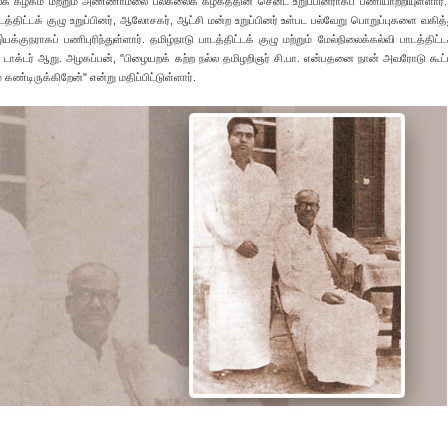
க் கழகம் மற்றும் அண்ணாமலை பல்கலைக் கழகத்தின் செனட் உறுப்பினராகப் பணியாற்றியுள்ளார்.
டத்திட்டக் குழு உறுப்பினர், ஆலோசகர், ஆட்சி மன்ற உறுப்பினர் உள்பட பல்வேறு பொறுப்புகளை வகித்த
க்குநராகப் பணிபுரிந்துள்ளார். தமிழ்நாடு பாடத்திட்டக் குழு மற்றும் மேல்நிலைக்கல்வி பாடத்திட்ட
 டாக்டர் ஆறு. அழகப்பன், "பிழையறக் கற்ற நல்ல தமிழறிஞர் சி.பா. என்பதனை நான் அவரோடு கூட்
்டிருக்கிறேன்" என்று மதிப்பிட்டுள்ளார்.