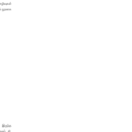
ொழிவுகள்
ல் நூலாக
 இருந்த
லம், சி.