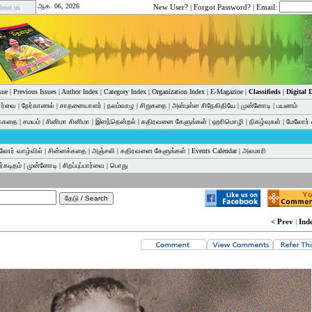
ஆக. 06, 2026
New User?
|
Forgot Password?
| Email:
bout us
sue
|
Previous Issues
|
Author Index
|
Category Index
|
Organization Index
|
E-Magazine
|
Classifieds
|
Digital
பார்வை
|
நேர்காணல்
|
சாதனையாளர்
|
நலம்வாழ
|
சிறுகதை
|
அன்புள்ள சிநேகிதியே
|
முன்னோடி
|
பயணம்
க்கதை
|
சமயம்
|
சினிமா சினிமா
|
இளந்தென்றல்
|
கதிரவனை கேளுங்கள்
|
ஹரிமொழி
|
நிகழ்வுகள்
|
மேலோர் 
லோர் வாழ்வில்
|
சின்னக்கதை
|
அஞ்சலி
|
கதிரவனை கேளுங்கள்
|
Events Calendar
|
அலமாரி
்கடிதம்
|
முன்னோடி
|
சிறப்புப்பார்வை
|
பொது
< Prev
|
Ind