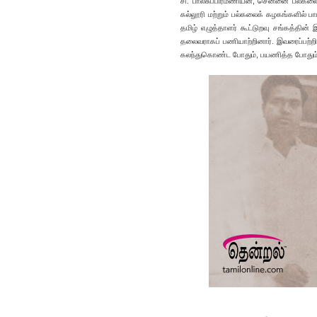
சி. பாலசுப்பிரமணியன், சென்னை பல்கலை
கல்லூரி மற்றும் பல்கலைக் கழகங்களில் பா
தமிழ் எழுத்தாளர் கூட்டுறவு சங்கத்தின் இய
தலைவராகப் பணியாற்றினார். இவரைப்பற்றி
கலந்துகொண்ட போதும், பயணித்த போதும் கண