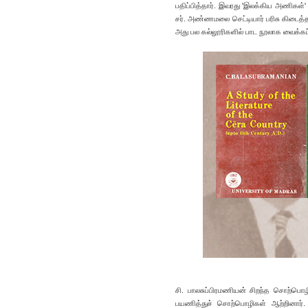
பதிப்பித்தார். இவரது 'இலக்கிய அணிகள்' எ
சர். அண்ணமலை செட்டியார் பரிசு கிடைத்தத
அது பல கல்லூரிகளில் பாட நூலாக வைக்கப்
சி. பாலசுப்பிரமணியன் சிறந்த சொற்பொழி
பயணித்துச் சொற்பொழிகள் ஆற்றினார்.