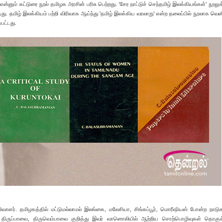
ன்னும் கட்டுரை நூல் தமிழக அரசின் பரிசு பெற்றது. 'சேர நாட்டுச் செந்தமிழ் இலக்கியங்கள்' நூலுக
ு. தமிழ் இலக்கியம் பற்றி விரிவாக ஆய்ந்து 'தமிழ் இலக்கிய வரலாறு' என்ற தலைப்பில் நூலாக வெளிய
பட்டது.
வாளர். தமிழகத்தில் மட்டுமல்லாமல் இலங்கை, மலேசியா, சிங்கப்பூர், மொரீஷியஸ் போன்ற நாடுக
 திருப்பாவை, திருவெம்பாவை குறித்து இவர் வானொலியில் ஆற்றிய சொற்பொழிவுகள் தொகுக்க