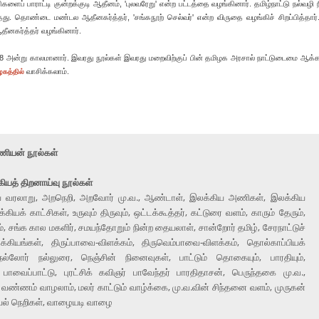
களைப் பாராட்டி குன்றக்குடி ஆதீனம், 'புலவரேறு' என்ற பட்டத்தை வழங்கினார். தமிழ்நாட்டு நல்வழி 
தது. தொண்டை மண்டல ஆதீனகர்த்தர், 'சங்கநூற் செல்வர்' என்ற விருதை வழங்கிச் சிறப்பித்தார்.
ஆதீனகர்த்தர் வழங்கினார்.
1998 அன்று காலமானார். இவரது நூல்கள் இவரது மறைவிற்குப் பின் தமிழக அரசால் நாட்டுடைமை ஆக்க
வாசிக்கலாம்.
கத்தில்
மணியன் நூல்கள்
ியத் திறனாய்வு நூல்கள்
ய வரலாறு, அறநெறி, அறவோர் மு.வ., ஆண்டாள், இலக்கிய அணிகள், இலக்கிய
்கியக் காட்சிகள், உருவும் திருவும், ஒட்டக்கூத்தர், கட்டுரை வளம், காரும் தேரும்,
், சங்க கால மகளிர், சமயந்தோறும் நின்ற தையலாள், சான்றோர் தமிழ், சேரநாட்டுச்
க்கியங்கள், திருப்பாவை-விளக்கம், திருவெம்பாவை-விளக்கம், தொல்காப்பியக்
நல்லோர் நல்லுரை, நெஞ்சின் நினைவுகள், பாட்டும் தொகையும், பாரதியும்,
 பாவைப்பாட்டு, புரட்சிக் கவிஞர் பாவேந்தர் பாரதிதாசன், பெருந்தகை மு.வ.,
வண்ணம் வாழலாம், மலர் காட்டும் வாழ்க்கை, மு.வ.வின் சிந்தனை வளம், முருகன்
ியல் நெறிகள், வாழையடி வாழை