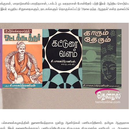
்குகள், மாநாடுகளில் பாரதிதாசன், டாக்டர் மு. வரதராசன் போன்றோர் பற்றி இவர் ஆற்றிய சொற்ப
இவர் எழுதிய சிறுகதைகளும், நாடகங்களும் தொகுக்கப்பட்டு 'அலை தந்த ஆறுதல்' என்ற தலைப்பி
ிழ்ப் பல்கலைக்கழகத்தின் துணைவேந்தராக மூன்று ஆண்டுகள் பணியாற்றினார். தமிழக ஆளுநராக
்தார். இவர் துணைவேந்தராகப் பணியாற்றியபோது திருமுருக கிருபானந்த வாரியார், மு. அருணாச