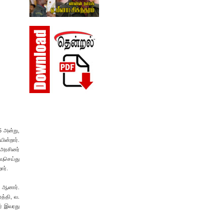
5 அன்று,
ின்றார்.
 அரசினர்
வுசெய்து
ார்.
் ஆனார்.
்த்தி, வ.
ர் இவரது