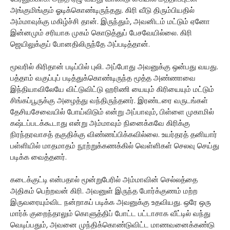
அங்குமிங்கும் ஓடிக்கொண்டிருந்தது. கிரி வீடு திரும்பியதில்
அம்மாவுக்கு மகிழ்ச்சி தான். இருந்தும், அவனிடம் மட்டும் ஏனோ
இன்னமும் சரியாக முகம் கொடுத்துப் பேசவேயில்லை. கிரி
ஜெயிலுக்குப் போனதிலிருந்தே அப்படித்தான்.
மூவரில் கிரிதான் படிப்பில் புலி. அப்போது அவனுக்கு ஒன்பது வயது.
பத்தாம் வகுப்புப் படித்துக்கொண்டிருந்த மூத்த அண்ணாவை
இந்தியாவிலேயே விட்டுவிட்டு ஹரிணி யையும் கிரியையும் மட்டும்
சிங்கப்பூருக்கு அழைத்து வந்திருந்தனர். இரண்டரை வருடங்கள்
தேசியசேவையில் போய்விடும் என்று அப்பாவும், பிள்ளை முகாமில்
கஷ்டப்படக்கூடாது என்று அம்மாவும் நினைக்கவே கிரிக்கு
நிரந்தரவாசத் தகுதிக்கு விண்ணப்பிக்கவில்லை. உயர்தரத் தனியார்
பள்ளியில் மாதமாதம் நூற்றுக்கணக்கில் வெள்ளிகள் செலவு செய்து
படிக்க வைத்தனர்.
கடைக்குட்டி என்பதால் மூன்றுபேரில் அம்மாவின் செல்லத்தை
அதிகம் பெற்றவன் கிரி. அவனுள் இருந்த போர்க்குணம் மற்ற
இருவரையும்விட நன்றாகப் படிக்க அவனுக்கு உதவியது. ஒரே ஒரு
மார்க் குறைந்தாலும் கொளுத்திப் போட்ட பட்டாசாக வீட்டில் வந்து
வெடிப்பதும், அவனை முந்திக்கொண்டுவிட்ட மாணவனைக்கண்டு