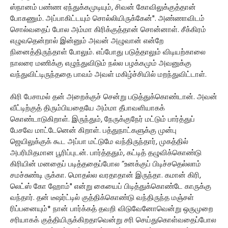
ஸ்நானம் பண்ண ஏந்துக்கமுடியும், சிவன் கோவிலுக்குத்தான்
போகணும். அப்பாகிட்டயும் சொல்லியிருக்கேன்". அண்ணாவிடம்
சொல்வதைப் போல அம்மா கிரிக்குத்தான் சொன்னாள். சீக்கிரம்
எழுவதென்றால் இன்னும் அவன் அழுவான் என்றே
நினைத்திருந்தாள் போலும். எப்போது படுத்தாலும் விடியற்காலை
நாலரை மணிக்கு எழுந்துவிடும் நல்ல பழக்கமும் அவனுக்கு
வந்துவிட்டிருந்ததை பாவம் அவள் மகிழ்ச்சியில் மறந்துவிட்டாள்.
கிரி பேசாமல் தன் அறைக்குச் சென்று படுத்துக்கொண்டான். அவன்
வீட்டிற்குத் திரும்பியதையே அம்மா தீபாவளியாகக்
கொண்டாடுகிறாள். இருந்தும், நேருக்குநேர் மட்டும் பார்த்துப்
பேசவே மாட்டேனென் கிறாள். பத்துநாட்களுக்கு முன்பு
ஜெயிலுக்குக் கூட அப்பா மட்டுமே வந்திருந்தார், முகத்தில்
அபரிமிதமான பூரிப்புடன். பார்த்ததும், கட்டித் தழுவிக்கொண்டு
கிரியின் மனதைப் படித்ததைப்போல “உனக்குப் பிடிச்சதெல்லாம்
சமச்சுண்டி ருக்கா. மொதல்ல வரதாதான் இருந்தா. கமான் கிரி,
லெட்ஸ் கோ ஹோம்" என்று கையைப் பிடித்துக்கொண்டே காருக்கு
வந்தார். தன் டீஷர்ட்டில் குத்திக்கொண்டு வந்திருந்த மஞ்சள்
ரிப்பனையும்* நான் பார்க்கத் தவறி விடுவேனோவென்று ஒருமுறை
சரியாகக் குத்தியிருக்கிறதாவென்று சரி செய்துகொள்வதைப்போல