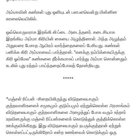
அம்மாவின் கண்கள் புது ஒளியுடன் பளபளவென்று மின்னின
காலைவெயிலில்.
ஒவ்வொருவராக இறங்கி லி·ப்டை அடைந்தனர். கடைசியாக
இறங்கிய அம்மா கிரியின் கையை அழுத்தினாள். அந்த அழுத்தம்
அதுவரை பேசாத ஆயிரம் வார்த்தைகளைப் பேசியது. கண்கள்
பனிக்க கிரி அம்மாவைப் பார்த்தான். "எனக்கு நம்பிக்கையிருக்கு
கிரி ஓம்மேல" கண்களை தீர்க்கமாகப் பார்த்து அம்மா சொன்னதும்
உடலில் புது ரத்தம் பாய்ந்ததைப்போலத் தோன்றியது.
*****
*மஞ்சள் ரிப்பன் -சிறையிலிருந்து விடுதலையாகும்
குற்றவாளிகளைச் சமூகமும் குடும்பமும் ஏற்றுக்கொள்ள அரசாங்கம்
விடுதலையாகும் குற்றவாளிகளை அழைத்துப் போக வரும் உற்றார்
உறவினருக்கு மஞ்சள் ரிப்பன்களைக் கொடுத்துக் குத்திக்கொள்ள
ஊக்குவிக்கிறது. இது விடுதலையாகும் நபருக்குத்தான் ஏற்றுக்
கொள்ளப்பட்டிருக்கிறோம் என்ற உணர்வைக் கொடுக்கும் ஒரு