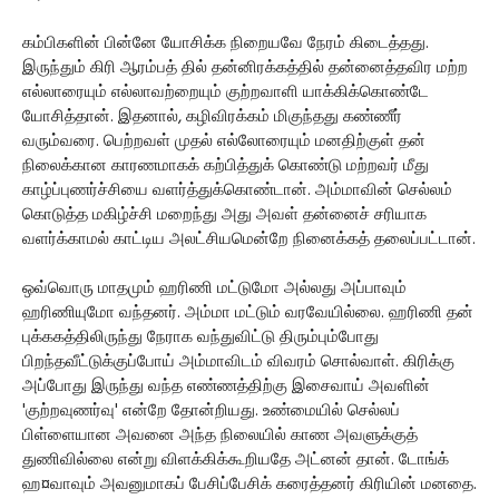
கம்பிகளின் பின்னே யோசிக்க நிறையவே நேரம் கிடைத்தது.
இருந்தும் கிரி ஆரம்பத் தில் தன்னிரக்கத்தில் தன்னைத்தவிர மற்ற
எல்லாரையும் எல்லாவற்றையும் குற்றவாளி யாக்கிக்கொண்டே
யோசித்தான். இதனால், கழிவிரக்கம் மிகுந்தது கண்ணீர்
வரும்வரை. பெற்றவள் முதல் எல்லோரையும் மனதிற்குள் தன்
நிலைக்கான காரணமாகக் கற்பித்துக் கொண்டு மற்றவர் மீது
காழ்ப்புணர்ச்சியை வளர்த்துக்கொண்டான். அம்மாவின் செல்லம்
கொடுத்த மகிழ்ச்சி மறைந்து அது அவள் தன்னைச் சரியாக
வளர்க்காமல் காட்டிய அலட்சியமென்றே நினைக்கத் தலைப்பட்டான்.
ஒவ்வொரு மாதமும் ஹரிணி மட்டுமோ அல்லது அப்பாவும்
ஹரிணியுமோ வந்தனர். அம்மா மட்டும் வரவேயில்லை. ஹரிணி தன்
புக்ககத்திலிருந்து நேராக வந்துவிட்டு திரும்பும்போது
பிறந்தவீட்டுக்குப்போய் அம்மாவிடம் விவரம் சொல்வாள். கிரிக்கு
அப்போது இருந்து வந்த எண்ணத்திற்கு இசைவாய் அவளின்
'குற்றவுணர்வு' என்றே தோன்றியது. உண்மையில் செல்லப்
பிள்ளையான அவனை அந்த நிலையில் காண அவளுக்குத்
துணிவில்லை என்று விளக்கிக்கூறியதே அட்னன் தான். டோங்க்
ஹ¤வாவும் அவனுமாகப் பேசிப்பேசிக் கரைத்தனர் கிரியின் மனதை.