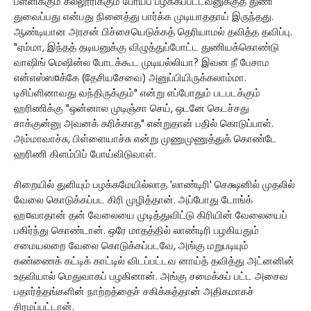
பள்ளிக்கும் கல்லூரிக்கும் போய்ப் பழக்கப்பட்டவனுக்குத் துணி
துவைப்பது என்பது நினைத்து பார்க்க முடியாததாய் இருந்தது.
ஆண்டியான அரசன் பிச்சையெடுக்கத் தெரியாமல் தவித்த தவிப்பு.
"ஏம்மா, இந்தத் தடியனுக்கு விழுத்துப்போட்ட துணியக்கொண்டு
வாஷிங் மெஷின்ல போடக்கூட முடியல்லியா? இவன நீ பேசாம
என்எஸ்ஸ¤க்கே (தேசியசேவை) அனுப்பியிருக்கலாம்மா.
டிசிப்ளினாவது வந்திருக்கும்" என்று எப்போதும் படபடக்கும்
ஹரிணிக்கு "ஒன்னால முடிஞ்சா செய், ஒடனே கெடச்சது
சாக்குன்னு அவனக் கரிக்காத" என்றுதான் பதில் கொடுப்பாள்.
அம்மாவாச்சு, பிள்ளையாச்சு என்று முணுமுணுத்துக் கொண்டே
ஹரிணி கிளம்பிப் போய்விடுவாள்.
சிறையில் துளியும் பழக்கமேயில்லாத 'லாண்டிரி' செக்ஷனில் முதலில்
வேலை கொடுக்கப்பட கிரி முழித்தான். அப்போது டோங்க்
ஹ¤வாதான் தன் வேலையை முடித்துவிட்டு கிரியின் வேலையைப்
பகிர்ந்து கொண்டான். ஒரே மாதத்தில் லாண்டிரி பழகியதும்
சமையலறை வேலை கொடுக்கப்படவே, அங்கு மறுபடியும்
கண்ணைக் கட்டிக் காட்டில் விடப்பட்டவ னாய்த் தவித்து அட்னனின்
உதவியால் மெதுவாகப் பழகினான். அங்கு சமைக்கப் பட்ட அசைவ
பதார்த்தங்களின் நாற்றத்தைச் சகிக்கத்தான் அதிகமாகச்
சிரமப்பட்டான்.