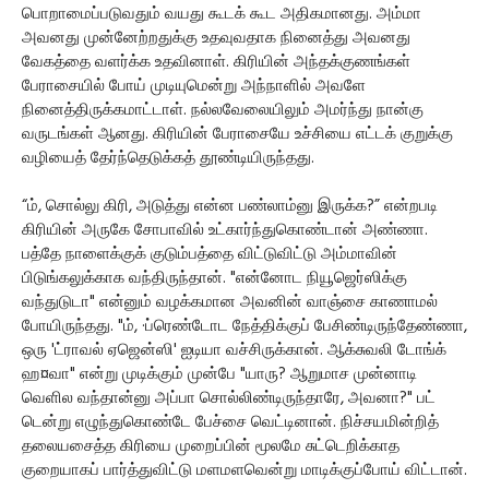
பொறாமைப்படுவதும் வயது கூடக் கூட அதிகமானது. அம்மா
அவனது முன்னேற்றதுக்கு உதவுவதாக நினைத்து அவனது
வேகத்தை வளர்க்க உதவினாள். கிரியின் அந்தக்குணங்கள்
பேராசையில் போய் முடியுமென்று அந்நாளில் அவளே
நினைத்திருக்கமாட்டாள். நல்லவேலையிலும் அமர்ந்து நான்கு
வருடங்கள் ஆனது. கிரியின் பேராசையே உச்சியை எட்டக் குறுக்கு
வழியைத் தேர்ந்தெடுக்கத் தூண்டியிருந்தது.
“ம், சொல்லு கிரி, அடுத்து என்ன பண்லாம்னு இருக்க?” என்றபடி
கிரியின் அருகே சோபாவில் உட்கார்ந்துகொண்டான் அண்ணா.
பத்தே நாளைக்குக் குடும்பத்தை விட்டுவிட்டு அம்மாவின்
பிடுங்கலுக்காக வந்திருந்தான். "என்னோட நியூஜெர்ஸிக்கு
வந்துடுடா" என்னும் வழக்கமான அவனின் வாஞ்சை காணாமல்
போயிருந்தது. "ம், ·ப்ரெண்டோட நேத்திக்குப் பேசிண்டிருந்தேண்ணா,
ஒரு 'ட்ராவல் ஏஜென்ஸி' ஐடியா வச்சிருக்கான். ஆக்சுவலி டோங்க்
ஹ¤வா" என்று முடிக்கும் முன்பே "யாரு? ஆறுமாச முன்னாடி
வெளில வந்தான்னு அப்பா சொல்லிண்டிருந்தாரே, அவனா?" பட்
டென்று எழுந்துகொண்டே பேச்சை வெட்டினான். நிச்சயமின்றித்
தலையசைத்த கிரியை முறைப்பின் மூலமே சுட்டெறிக்காத
குறையாகப் பார்த்துவிட்டு மளமளவென்று மாடிக்குப்போய் விட்டான்.