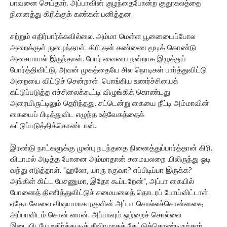
பாவனை செய்தார். அப்பாவின் குழந்தைபோன்ற குதூகலத்தை
நினைத்து கிரிக்குக் கண்கள் பனித்தன.
சற்றும் எதிர்பார்க்கவில்லை. அம்மா மெள்ள பூனையைப்போல
அறைக்குள் நுழைந்தாள். கிரி தன் கண்ணை மூடிக் கொண்டு
அசையாமல் இருந்தான். போர் வையை நன்றாக இழுத்துப்
போர்த்திவிட்டு, அவன் முகத்தையே சில நொடிகள் பார்த்துவிட்டு
அறையை விட்டுச் சென்றாள். பொங்கிய உணர்ச்சியைக்
கட்டுப்படுத்த எச்சிலைக்கூட்டி விழுங்கிக் கொண்டது
அரையிருட்டிலும் தெரிந்தது. சட்டென்று கையை நீட்டி அம்மாவின்
கையைப் பிடித்துவிட எழுந்த உத்வேகத்தைக்
கட்டுப்படுத்திக்கொண்டான்.
இரண்டு நாட்களுக்கு முன்பு நடந்ததை நினைத்துப்பார்த்தான் கிரி.
விடாமல் அடித்த போனை அம்மாதான் சமையலறை யிலிருந்து ஓடி
வந்து எடுத்தாள். "ஹலோ, யாரு ரகுவா? எப்பிடிப்பா இருக்க?
அங்கிள் கிட்ட பேசணுமா, இதோ கூப்டறேன்", அப்பா கையில்
போனைத் திணித்துவிட்டுச் சமையலைத் தொடரப் போய்விட்டாள்.
ஏதோ வேலை விஷயமாக ரகுவின் அப்பா சொல்லச்சொன்னதை
அப்பாவிடம் சொன் னான். அப்பாவும் ஒற்றைச் சொல்லை
இடையிடயே உதிர்த்தபடித் தீவிரமாகக் கேட்டுக்கொண்டிருந்தார்.