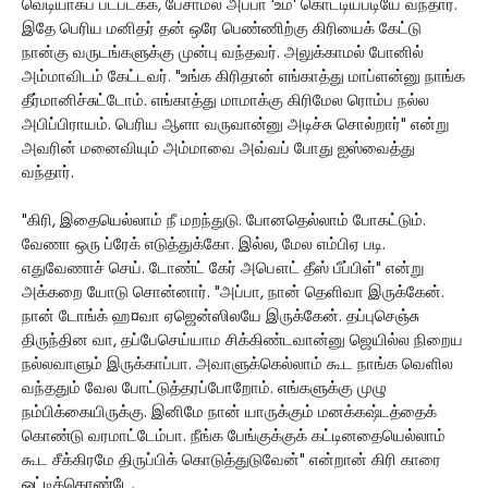
வெடியாகப் படபடக்க, பேசாமல் அப்பா 'உம்' கொட்டியபடியே வந்தார்.
இதே பெரிய மனிதர் தன் ஒரே பெண்ணிற்கு கிரியைக் கேட்டு
நான்கு வருடங்களுக்கு முன்பு வந்தவர். அலுக்காமல் போனில்
அம்மாவிடம் கேட்டவர். "உங்க கிரிதான் எங்காத்து மாப்ளன்னு நாங்க
தீர்மானிச்சுட்டோம். எங்காத்து மாமாக்கு கிரிமேல ரொம்ப நல்ல
அபிப்பிராயம். பெரிய ஆளா வருவான்னு அடிச்சு சொல்றார்" என்று
அவரின் மனைவியும் அம்மாவை அவ்வப் போது ஐஸ்வைத்து
வந்தார்.
"கிரி, இதையெல்லாம் நீ மறந்துடு. போனதெல்லாம் போகட்டும்.
வேணா ஒரு ப்ரேக் எடுத்துக்கோ. இல்ல, மேல எம்பிஏ படி.
எதுவேணாச் செய். டோண்ட் கேர் அபௌட் தீஸ் பீப்பிள்" என்று
அக்கறை யோடு சொன்னார். "அப்பா, நான் தெளிவா இருக்கேன்.
நான் டோங்க் ஹ¤வா ஏஜென்ஸிலயே இருக்கேன். தப்புசெஞ்சு
திருந்தின வா, தப்பேசெய்யாம சிக்கிண்டவான்னு ஜெயில்ல நிறைய
நல்லவாளும் இருக்காப்பா. அவாளுக்கெல்லாம் கூட நாங்க வெளில
வந்ததும் வேல போட்டுத்தரப்போறோம். எங்களுக்கு முழு
நம்பிக்கையிருக்கு. இனிமே நான் யாருக்கும் மனக்கஷ்டத்தைக்
கொண்டு வரமாட்டேம்பா. நீங்க பேங்குக்குக் கட்டினதையெல்லாம்
கூட சீக்கிரமே திருப்பிக் கொடுத்துடுவேன்" என்றான் கிரி காரை
ஓட்டிக்கொண்டே.