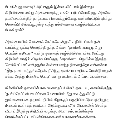
டோங்க் ஹ¤வாவும் அட்னனும் இல்லா விட்டால் இன்றைய
கிரியில்லை என்று அண்ணாவுக்கு எங்கே புரியப்போகிறது. அவனே
தம்பியைப்பற்றித் தாழ்வாக நினைக்கும்போது மன்னிமட்டும் புரிந்து
கொண்டு சிங்கப்பூருக்கு வந்து மச்சினனை வாழ்த்திவிடவா
போகிறாள்?
அண்ணாவின் பேச்சைக் கேட்கவென்று சில நிமிடங்கள் தன்
வாய்க்கு ஓய்வு கொடுத்திருந்த அம்மா "ஹரிணி, யாருடி அது
டொங்க் ஹ¤வா?" என்று குரலைத் தாழ்த்திக்கொண்டு கேட்டது
கிரியின் காதில் விழவே செய்தது. "அவனோட ஜெயில்ல இருந்த
'செல்மேட்'மா" என்றதுமே பேச்சை மாற்ற நினைத்தோ என்னவோ
"இத நான் பாத்துக்கறேன். நீ அந்த ஏலக்காய உறிச்சு, ரெண்டு ஸ்பூன்
சக்கரசேத்து மிக்ஸில பொடி” என்று ஏவினாள் அம்மா பெண்ணை.
மிக்ஸியின் ஓசையில் சமையலறைப் பேச்சும் தடைபட, கையிலிருந்த
'த ஸ்ட்ரெய்ட்ஸ் டைம்'ஸை மேசையின் மீது வைத்துவிட்டு
ஜன்னலையடைந்தான். தீவின் கிழக்குப் பகுதியில் அமைந்திருந்த
மிகவும் உயர்ரகத் தனியார் அடுக்குமாடி வீடு. அப்பாவின் சொந்த
வீடாய் இருந்து கிரியின் வழக்கு, அபராதம், வங்கிக்குக்
கொடுக்கப்பட்ட ஈட்டுத்தொகை என்ற காரணங்களுக்காக