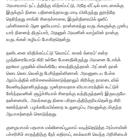
அவசரமாய் நட்டத்திற்கு விற்கப்பட்டு, அதே வீட்டில் வாடகைக்கு
இருக்கும் நிலை. பதினைந்தாவது மாடி யிலிருந்து தூரத்தே
தெரிந்தது சாங்கி சிறைச்சாலை, இருள்திரையில் ஒளிப்
புள்ளிகளால் ஆன ஓவியமாய். நான்கைந்து வருடங்களுக்கு முன்பு
யார் நினைத் திருப்பார், அதனுள் அவனின் வாழ்வின் நான்கு
வருடங்கள் கழியப் போகிறதென்று.
தண்டனை விதிக்கப்பட்டு 'வொய்ட் காலர் க்ரைம்' என்ற
முத்திரையோடு கிரி உள்ளே போனதிலிருந்து அவனை டோங்க்
ஹ¤வா முதலில் விலக்கியே வைத்திருந்தான். அட்னன் தான்
லொடலொடவென்று பேசித்தள்ளினான். அவனுடைய பேச்சு
ஆரம்பத்தில் எரிச்சலைக்கொடுத்தாலும் கிரிக்கு நாளடைவில்
வேண்டித்தானிருந்தது. மூன்றாவதாக வியாபாரத்தில் கூட்டுச்
சேர்ந்தவனின் சூழ்ச்சியால் சிறைக்கு வந்திருந்தனர் இருவருமே.
தன்னைவிட அவர்களது நிலை பரிதாபத்திற்குரியதென்று கிரி
உணர்ந்தான். பழக்கமேயில்லாத உடலுழைப்பு அவனுக்கு மிகுந்த
ஆயாசத்தைக் கொடுத்தது.
குழையாமல் பதமாக மல்லிகைப்பூவாய் வடித்தெடுத்த அம்மாவின்
பச்சரிசிச் சாதத்திற்கு நேர் எதிராய், கால்வாசி வெந்த அரிசியைச்