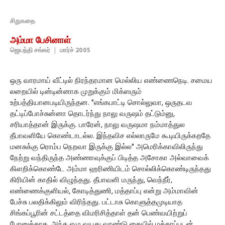
சிறுகதை
அம்மா பேசினாள்
ஜெயந்தி சங்கர்
|
மார்ச் 2005
ஒரு வாரமாய் வீட்டில் நிரந்தரமான மெல்லிய எண்ணைநெடி. சமைய
லறையில் டின்டின்னாக முறுக்கும் மிக்ஸரும்
உற்பத்தியானபடியிருந்தன. "எங்கபாட்டி சொல்லுவா, ஒருதடவ
தட்டிப்போச்சுன்னா தொடர்ந்து நாலு வருஷம் தட்டும்னு,
சரியாத்தான் இருக்கு. பாரேன், நாலு வருஷமா நம்மாத்துல
தீபாவளியே கொண்டாடல்ல. இந்தவிச எல்லாருமே கூடியிருக்கறதே
மனசுக்கு ரொம்ப நெறவா இருக்கு இல்ல" அமெரிக்காவிலிருந்து
நேற்று வந்திருந்த அண்ணாவுக்குப் பிடித்த அசோகா அல்வாவைக்
கிளறிக்கொண்டே அம்மா ஹரிணியிடம் சொல்லிக்கொண்டிருந்தது
கிரியின் காதில் விழுந்தது. தீபாவளி மருந்து, வெந்நீர்,
எண்ணைக்குளியல், கோடித்துணி, மத்தாப்பு என்று அம்மாவின்
பேச்சு பலதிக்கிலும் விரிந்தது. பட்டாசு கொளுத்தமுடியாத
சிங்கப்பூரின் சட்டத்தை விமரிசித்தாள் தன் பெண்வயிற்றுப்
பேரனுக்காக. அந்த ஏழு வயது வாண்டு கையில் மத்தாப்புடன்