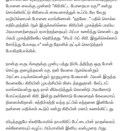
போனை வைக்கு முன்னர் "கிரிகிட்ட பேசறையா ரகு?" என்று
சொல்லிவிட்டு கிரியைக் கையசைத்துக் கூப்பிடவே வேறு
வழியில்லாமல் போனை வாங்கினான். "ஹலோ..." பதில் சொல்ல
எதிர்புறத்தில் ஆள் இருக்கவில்லை. கிரியின் முகத்தில் பரவிய
அவமானத்தையும் ஏமாற்றத்தையும் அப்பா உணர்ந்து கொண் டது
அவர் முகத்திலேயே தெரிந்தது. "சியர் அப் கிரி. இதுக்கெல்லாம்
சோர்ந்து போகதடா" என்று தோளில் தட்டிக் கொடுத்தார்
போகிறபோக்கில்.
நான்கு வருடங்களுக்கு முன்பு பத்து நிமிடத்திற்கு ஒரு போன்
செய்து குழைந்தவன் ரகு. தன் வேலை ஆகவென்றும்
அரட்டையடிக்கவென்றும் நூறுமுறை பேசுவான். அவன் இருந்த
வேலையே கிரியின் முயற்சியில் கிடைத்ததுதான். லேப்டாப்
வாங்கவென்று ஒரு நாள் லீவெடுத்துக் கொண்டு அவனோடு
போய்வந்தான் கிரி. இன்று தன்னோடு பேசுவதைக் கேவலமாய்
நினைக்கிறான். சுற்றிச்சுற்றி வந்த நட்பில் எத்தனை இனிமேல்
தன்னை மதிக்கக் கூடும் என்று கிரியின் மனம் கணக்கிட்டது.
விடிந்ததுமே ஸ்டீரியோவில் நாமகிரிப் பேட்டையின் நாதஸ்வரம்.
எல்லோரையும் எழுப்ப அம்மாவின் இனிய வன்முறை அது.