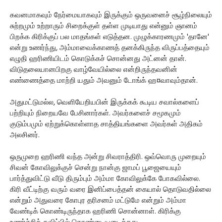
கவனமாகவும் நேர்மையாகவும் இருக்கும் ஒருவனைச் சூழ்நிலையும்
சுற்றமும் உற்றாரும் சிறைக்குள் தள்ள முடியாது என்னும் ஞானம்
பிறக்க கிரிக்குப் பல மாதங்கள் எடுத்தன. முழுக்காரணமும் 'தானே'
என்று உணர்ந்து, அம்மாவைக்காணத் தனக்கிருந்த விருப்பத்தையும்
எழுதி ஹரிணியிடம் கொடுக்கச் சொன்னது அட்னன் தான்.
விடுதலையானபிறகு வாழ்வேயில்லை என்றிருந்தவனின்
எண்ணைத்தை மாற்றி யதும் அவனும் டோங்க் ஹ¤வாவும்தான்.
அதுமட்டுமல்ல, வெளியேறியபின் இருக்கக் கூடிய சவால்களைப்
பற்றியும் நிறையவே பேசினார்கள். அவர்களைச் சமூகமும்
குடும்பமும் ஏற்றுக்கொள்ளாத சாத்தியங்களை அவர்கள் அதிகம்
அலசினர்.
ஒருமுறை ஹரிணி வந்த அன்று சிவராத்திரி. ஒவ்வொரு முறையும்
சிவன் கோவிலுக்குச் சென்று நான்கு ஜாமப் பூஜையையும்
பார்த்துவிட்டு வீடு திரும்பும் அம்மா கோவிலுக்கே போகவில்லை.
கிரி வீட்டிற்கு வரும் வரை இனிப்பைத்தன் கையால் தொடுவதில்லை
என்றும் அதுவரை கோபுர தரிசனம் மட்டுமே என்றும் அம்மா
வேண்டிக் கொண்டிருந்தாக ஹரிணி சொன்னாள். கிரிக்கு