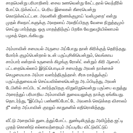
சாதமென்று பரிமாறினர். சைவ உணவென்று கேட்டதால் வெந்நீரில்
போட்டெடுக்கப்பட்ட பெரிய இலைகள் கீரையென்று
கொடுக்கப்பட்டன. அவனின் ஜீரணக்குழாய் 'வன்முறை' என்று
முதல் சிலநாட்களுக்கு அலறலாய் அலறிப்பிறகு வேலை நிறுத்தமும்
செய்து பார்த்தது. ஒரு மாதத்திற்குப் பிறகே வேறுவழியில்லாமல்
பழகத் தொடங்கியது.
அம்மாவின் சமையல் அருமை அப்போது தான் கிரிக்குத் தெரிந்தது.
மோர்க் குழம்பென்றால் உடன் பருப்புசிலியென்றும், வெங்காய
சாம்பார் என்றால் உருளைக் கிழங்கு ரோஸ்ட் என்றும் கிரி ஆசைப்
பட்டதையெல்லாம் இடுப்பொடியச் சமைத்து அவன் நாக்கைச்
செழுமையாக அம்மா வளர்த்திருந்தாள். சீரக ரசத்துக்குப்
பருப்புத்துவையல் செய்யவில்லையென்று அடம்பிடித்து, அவன்
டேபிளில் சாப்பிட உட்கார்ந்தபிறகு விறுவிறுவென்று பருப்பை வறுத்து
அரைத்துப் பரிமாறிய அம்மாவின் துவையலுக்கு நாக்கு ஏங்கியது.
தொடர்ந்து, "இப்பிடிப் பண்ணிப்போட்டே அவனக் கெடுக்கற விசாலம்
நீ" என்ற அப்பாவின் குரலும் காதுகளில் எதிரொலித்தது.
வீட்டு அறையில் துடைத்துப்போட்ட துண்டிலிருந்து அவிழ்த்த ஜட்டி
முதற் கொண்டு எல்லாவற்றையும் அப்படியே விட்டுவிட்டுப்