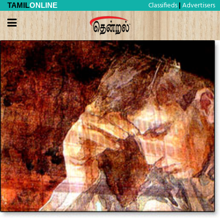
Classifieds
Advertisers
TAMIL
ONLINE
|