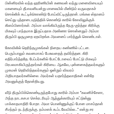
பின்னிரவில் வந்த ஹரிணியின் கணவன் வந்து மனைவியையும்
மகனையும் தீபாவளியன்று மாலையில் மீண்டும் வருவதாகச்
சொல்லிக் கூட்டிக்கொண்டு போய்விட்டிருந்தான். மங்கல ஸ்நானம்
செய்து புத்தாடையுடுத்திக் கொண்டு காரில் கோவிலுக்குக்
கிளம்பினார்கள். அம்மா வாங்கியிருந்த நேரு-குர்த்தா கிரிக்கு
மிகவும் பாந்தமாக இருப்பதாக அண்ணா சொன்னதும் அம்மா
திரும்பி ஒருமுறை ஏறயிறங்க அவனைப் பார்த்துக் கொண்டாள்.
கோவிலில் தெரிந்தமுகங்கள் நிறைய கண்ணில் பட்டன.
பெரும்பாலும் கவனமாகப் பேசுவதைத் தவிர்த்தன. கிரி
எதிர்பார்த்ததே. பேப்பர்களில் போட்டோவைப் போட்டு மிகவும்
பிரபலமாகியிருந்தார்கள் கிரியை. ஆகவே, புன்னகைத்தவர்களும்
முகமன் தெரிவித்தவர்களும் ஒன்றும் விவரம்
அறியாதவர்களில்லை. அவர்கள் யதார்த்தவாதிகள் என்றே
அவனுக்குத் தோன்றியது.
வீடு திரும்பிக்கொண்டிருந்தபோது காரில் அம்மா "கவனிச்சேளா,
அந்த நாடகசபா செக்ரடரியும் ஆத்துக்காரியும் சட்டுன்னு
பாக்காதமாதிரி போறா. அவா பொண்ணுக்குப் போன மாசம்தான்
சீமந்தம் நடந்திருக்கு. நம்மளக் கூப்டவேயில்ல..." என்று சர