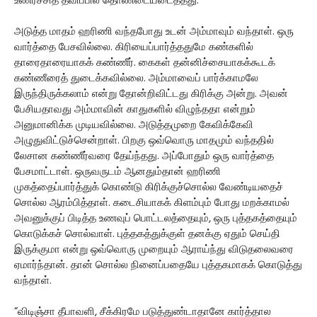
உணர்ச்சித் தவிப்பில் தொண்டையடைத்தது.
அடுத்த மாதம் ஹரிணி வந்தபோது உடன் அம்மாவும் வந்தாள். ஒரு
வார்த்தை பேசவில்லை. கிரியைப்பார்த்ததுமே கண்களில்
தாரைதாரையாகக் கண்ணீர். கைகள் தன்னிச்சையாகக்கூடக்
கண்ணீரைத் துடைக்கவில்லை. அம்மாவைப் பார்க்காமலே
இருந்திருக்கலாம் என்று தோன்றிவிட்டது கிரிக்கு அன்று. அவன்
பேசியதாவது அம்மாவின் காதுகளில் விழுந்ததா என்றும்
அனுமானிக்க முடியவில்லை. அடுத்தமுறை கேவிக்கேவி
அழுதுவிட்டுச்சென்றாள். பிறகு ஒவ்வொரு மாதமும் வந்ததில்
லேசான கண்ணீர்வரை தேய்ந்தது. அப்போதும் ஒரு வார்த்தை
பேசமாட்டாள். ஒருவருடம் ஆனதும்தான் ஹரிணி
முகத்தைப்பார்த்துக் கொண்டு கிரிக்குச்சொல்ல வேண்டியதைச்
சொல்ல ஆரம்பித்தாள். கடைசியாகக் கிளம்பும் போது மறக்காமல்
அவனுக்குப் பிடித்த உணவுப் பொட்டலத்தையும், ஒரு புத்தகத்தையும்
கொடுக்கச் சொல்வாள். புத்தகத்துக்குள் தனக்கு ஏதும் செய்தி
இருக்குமா என்று ஒவ்வொரு முறையும் ஆராய்ந்து விடுதலைவரை
ஏமார்ந்தான். தான் சொல்ல நினைப்பதையே புத்தகமாகக் கொடுத்து
வந்தாள்.
“விடிஞ்சா தீபாவளி, சீக்கிரமே படுத்துண்டாதானே கார்த்தால