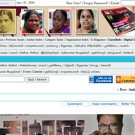
ஆக. 07, 2026
New User?
|
Forgot Password?
| Email:
bout us
sue
|
Previous Issues
|
Author Index
|
Category Index
|
Organization Index
|
E-Magazine
|
Classifieds
|
Digital
பார்வை
|
நேர்காணல்
|
சாதனையாளர்
|
நலம்வாழ
|
சிறுகதை
|
அன்புள்ள சிநேகிதியே
|
முன்னோடி
|
பயணம்
க்கதை
|
சமயம்
|
சினிமா சினிமா
|
இளந்தென்றல்
|
கதிரவனை கேளுங்கள்
|
ஹரிமொழி
|
நிகழ்வுகள்
|
மேலோர் 
ினிமா சினிமா
|
சின்னக்கதை
|
சமயம்
|
முன்னோடி
|
அஞ்சலி
|
சிறுகதை
|
பொது
|
அலமாரி
வனை கேளுங்கள்
|
Events Calendar
|
ஹரிமொழி
|
சாதனையாளர்
|
சிறப்புப் பார்வை
< Prev
|
Ind