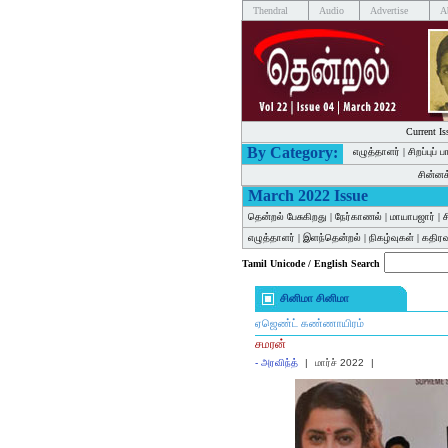
Thendral
Audio
Advertise
A
Current Is
By Category:
எழுத்தாளர்
|
சிறப்புப் 
சின்ன
March 2022 Issue
தென்றல் பேசுகிறது
|
நேர்காணல்
|
மாயாபஜார்
|
ச
எழுத்தாளர்
|
இளந்தென்றல்
|
நிகழ்வுகள்
|
கதிர
Tamil Unicode / English Search
சினிமா சினிமா
ஏஜெண்ட் கண்ணாயிரம்
சமரன்
-
அரவிந்த்
|
மார்ச் 2022
|