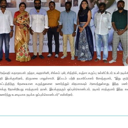
ஷ்வதி கதாநாயகி. நந்தா, சுஹாசினி, சிங்கம் புலி, சித்திக், கஞ்சா கருப்பு உள்ளிட்டோர் உடன் நடிக்
இயக்குகிறார், திருமலை பாலுச்சாமி. இப்படம் பற்றி தயாரிப்பாளர் ரோஷ்குமார், "இது குடு
கட்டத்திற்கு தேவையான கருத்துகளை உணர்த்தும் விதமாகவும் அமைந்துள்ளது. இந்த மண் 
க்கு தோன்றியது சரத்குமார் தான். இயக்குநரும் ஒப்புக்கொண்டார். நடிகர் சரத்குமார் இந்த
ர்ந்து உடனடியாக நடிக்க ஒப்புக்கொண்டார்" என்கிறார்.