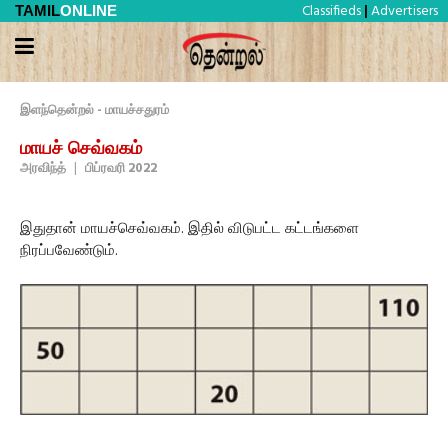
Classifieds
Advertisers
TAMIL
ONLINE
|
இளந்தென்றல் - மாயச்சதுரம்
மாயச் செவ்வகம்
அரவிந்த்
|
பிப்ரவரி 2022
இதுதான் மாயச்செவ்வகம். இதில் விடுபட்ட கட்டங்களை
நிரப்பவேண்டும்.