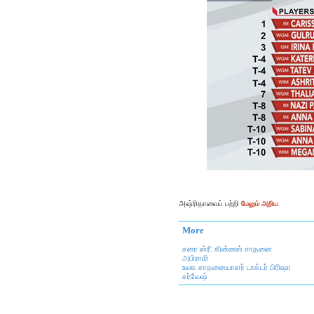
அஷ்ரிதாவைப் பற்றி
மேலும் அறிய
More
சனா ஸ்ரீ: கின்னஸ் சாதனை
அபிராமி
உலக சாதனையாளர் டாக்டர் பிரிஷா
சர்வேஷ்