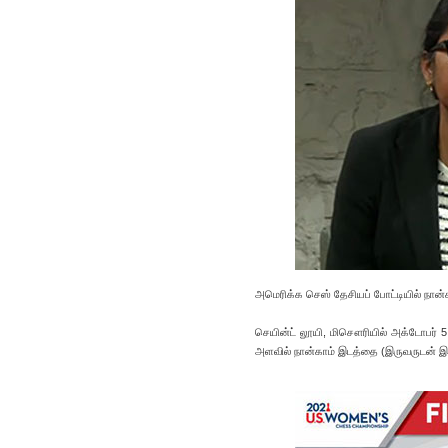
அமெரிக்க செஸ் தேசியப் போட்டியில் நான்
செயின்ட் லூயி, மிசௌரியில் அக்டோபர் 5
அளவில் நான்காம் இடத்தை (இருவருடன் இண