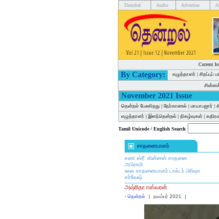
Thendral
Audio
Advertise
A
Current Is
By Category:
எழுத்தாளர்
|
சிறப்புப் 
சின்ன
November 2021 Issue
தென்றல் பேசுகிறது
|
நேர்காணல்
|
மாயாபஜார்
|
ச
எழுத்தாளர்
|
இளந்தென்றல்
|
நிகழ்வுகள்
|
கதிர
Tamil Unicode / English Search
சாதனையாளர்
சனா ஸ்ரீ: கின்னஸ் சாதனை
அபிராமி
உலக சாதனையாளர் டாக்டர் பிரிஷா
சர்வேஷ்
அஷ்ரிதா ஈஸ்வரன்
-
தென்றல்
|
நவம்பர் 2021
|