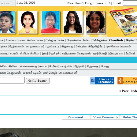
ஆக. 08, 2026
New User?
|
Forgot Password?
| Email:
bout us
sue
|
Previous Issues
|
Author Index
|
Category Index
|
Organization Index
|
E-Magazine
|
Classifieds
|
Digital
பார்வை
|
நேர்காணல்
|
சாதனையாளர்
|
நலம்வாழ
|
சிறுகதை
|
அன்புள்ள சிநேகிதியே
|
முன்னோடி
|
பயணம்
க்கதை
|
சமயம்
|
சினிமா சினிமா
|
இளந்தென்றல்
|
கதிரவனை கேளுங்கள்
|
ஹரிமொழி
|
நிகழ்வுகள்
|
மேலோர் 
ினிமா சினிமா
|
சின்னக்கதை
|
சமயம்
|
மேலோர் வாழ்வில்
|
அஞ்சலி
|
சிறுகதை
|
பொது
வனை கேளுங்கள்
|
வாசகர்கடிதம்
|
ஹரிமொழி
|
சாதனையாளர்
< Prev
|
Ind