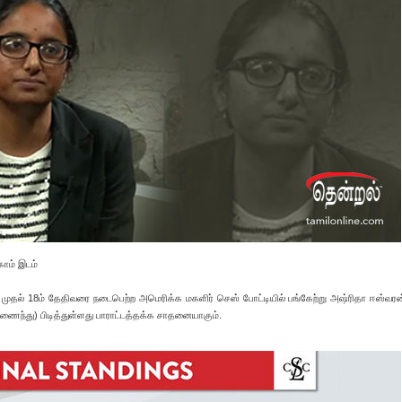
காம் இடம்
 முதல் 18ம் தேதிவரை நடைபெற்ற அமெரிக்க மகளிர் செஸ் போட்டியில் பங்கேற்று அஷ்ரிதா ஈஸ்வர
ைந்து) பிடித்துள்ளது பாராட்டத்தக்க சாதனையாகும்.