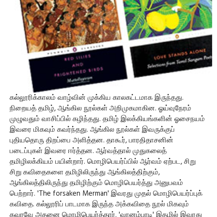
கல்லூரிக்காலம் வாழ்வின் முக்கிய காலகட்டமாக இருந்தது.
நிறையத் தமிழ், ஆங்கில நூல்கள் அறிமுகமாகின. ஓய்வுநேரம்
முழுவதும் வாசிப்பில் கழிந்தது. தமிழ் இலக்கியங்களின் ஓசைநயம்
இவரை மிகவும் கவர்ந்தது. ஆங்கில நூல்கள் இவருக்குப்
புதியதொரு திறப்பை அளித்தன. தாகூர், பாரதிதாசனின்
படைப்புகள் இவரை ஈர்த்தன. ஆர்வத்தால் முதுகலைத்
தமிழிலக்கியம் பயின்றார். மொழிபெயர்ப்பில் ஆர்வம் ஏற்பட, சிறு
சிறு கவிதைகளை தமிழிலிருந்து ஆங்கிலத்திற்கும்,
ஆங்கிலத்திலிருந்து தமிழிற்கும் மொழிபெயர்த்து அனுபவம்
பெற்றார். 'The forsaken Merman' இவரது முதல் மொழிபெயர்ப்புக்
கவிதை. கல்லூரிப் பாடமாக இருந்த அக்கவிதை நூல் மிகவும்
கவரவே அதனை மொழிபெயர்த்தார். 'வானம்பாடி' இதழில் இவரது