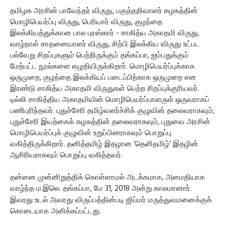
தமிழக அரசின் பாவேந்தர் விருது, பகுத்தறிவாளர் கழகத்தின்
மொழிபெயர்ப்பு விருது, பெரியார் விருது, குழந்தை
இலக்கியத்துக்கான பால புரஸ்கார் - சாகித்ய அகாதமி விருது,
வாழ்நாள் சாதனையாளர் விருது, சிற்பி இலக்கிய விருது உட்பட
பல்வேறு சிறப்புகளும் பெற்றிருக்கும் தங்கப்பா, ஐம்பதுக்கும்
மேற்பட்ட நூல்களை எழுதியிருக்கிறார். மொழிபெயர்ப்புக்காக
ஒருமுறை, குழந்தை இலக்கியப் படைப்பிற்காக ஒருமுறை என
இரண்டு சாகித்ய அகாதமி விருதுகள் பெற்ற சிறப்புக்குரியவர்.
டில்லி சாகித்திய அகாதமியின் மொழிபெயர்ப்பாளருள் ஒருவராகப்
பணிபுரிந்தவர். புதுச்சேரி தமிழ்வளர்ச்சிக் குழுவின் தலைவராகவும்,
புதுச்சேரி இயற்கைக் கழகத்தின் தலைவராகவும், புதுவை அரசின்
மொழிபெயர்ப்புக் குழுவின் உறுப்பினராகவும் பொறுப்பு
வகித்திருக்கிறார். தனித்தமிழ் இதழான 'தெளிதமிழ்' இதழின்
ஆசிரியராகவும் பொறுப்பு வகித்தவர்.
தன்னை முன்னிறுத்திக் கொள்ளாமல் அடக்கமாக, அமைதியாக
வாழ்ந்த ம.இலெ. தங்கப்பா, மே 31, 2018 அன்று காலமானார்.
இவரது உடல் அவரது விருப்பத்தின்படி ஜிப்மர் மருத்துவமனைக்குக்
கொடையாக அளிக்கப்பட்டது.