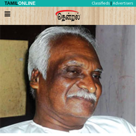
Classifieds
Advertisers
TAMIL
ONLINE
|