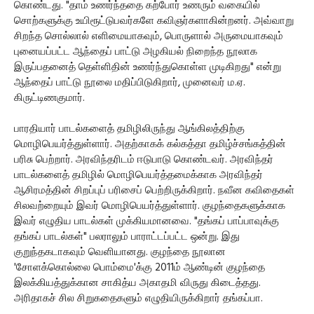
கொண்டது. "தாம் உணர்ந்ததை கற்போர் உணரும் வகையில்
சொற்களுக்கு உயிரூட்டுபவர்களே கவிஞர்களாகின்றனர். அவ்வாறு
சிறந்த சொல்லால் எளிமையாகவும், பொருளால் அருமையாகவும்
புனையப்பட்ட ஆந்தைப் பாட்டு அழகியல் நிறைந்த நூலாக
இருப்பதனைத் தெள்ளிதின் உணர்ந்துகொள்ள முடிகிறது" என்று
ஆந்தைப் பாட்டு நூலை மதிப்பிடுகிறார், முனைவர் ம.ஏ.
கிருட்டிணகுமார்.
பாரதியார் பாடல்களைத் தமிழிலிருந்து ஆங்கிலத்திற்கு
மொழிபெயர்த்துள்ளார். அதற்காகக் கல்கத்தா தமிழ்ச்சங்கத்தின்
பரிசு பெற்றார். அரவிந்தரிடம் ஈடுபாடு கொண்டவர். அரவிந்தர்
பாடல்களைத் தமிழில் மொழிபெயர்த்தமைக்காக அரவிந்தர்
ஆசிரமத்தின் சிறப்புப் பரிசைப் பெற்றிருக்கிறார். நவீன கவிதைகள்
சிலவற்றையும் இவர் மொழிபெயர்த்துள்ளார். குழந்தைகளுக்காக
இவர் எழுதிய பாடல்கள் முக்கியமானவை. "தங்கப் பாப்பாவுக்கு
தங்கப் பாடல்கள்" பலராலும் பாராட்டப்பட்ட ஒன்று. இது
குறுந்தகடாகவும் வெளியானது. குழந்தை நூலான
'சோளக்கொல்லை பொம்மை'க்கு 2011ம் ஆண்டின் குழந்தை
இலக்கியத்துக்கான சாகித்ய அகாதமி விருது கிடைத்தது.
அரிதாகச் சில சிறுகதைகளும் எழுதியிருக்கிறார் தங்கப்பா.