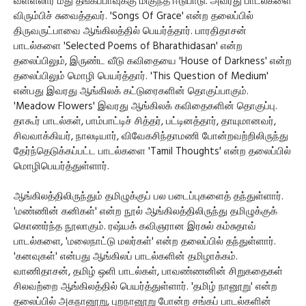
வள்ளலார் மீது தங்கப்பாவுக்கு மிகுந்த ஈடுபாடு. அவரது பாடல்களை
விரும்பிச் சுவைத்தவர். 'Songs Of Grace' என்ற தலைப்பில்
திருவருட்பாவை ஆங்கிலத்தில் பெயர்த்தார். பாரதிதாசன்
பாடல்களை 'Selected Poems of Bharathidasan' என்ற
தலைப்பிலும், இருண்ட வீடு கவிதையை 'House of Darkness' என்ற
தலைப்பிலும் மொழி பெயர்த்தார். 'This Question of Medium'
என்பது இவரது ஆங்கிலக் கட்டுரைகளின் தொகுப்பாகும்.
'Meadow Flowers' இவரது ஆங்கிலக் கவிதைகளின் தொகுப்பு.
தாகூர் பாடல்கள், பாம்பாட்டிச் சித்தர், பட்டினத்தார், தாயுமானவர்,
சிவவாக்கியர், நாலடியார், விவேகசிந்தாமணி போன்றவற்றிலிருந்து
தேர்ந்தெடுக்கப்பட்ட பாடல்களை 'Tamil Thoughts' என்ற தலைப்பில்
மொழிபெயர்த்துள்ளார்.
ஆங்கிலத்திலிருந்தும் தமிழுக்குப் பல படைப்புகளைத் தந்துள்ளார்.
'மண்ணின் கனிகள்' என்ற நூல் ஆங்கிலத்திலிருந்து தமிழுக்குக்
கொணர்ந்த நூலாகும். ரஷ்யக் கவிஞரான இரசுல் கம்சுதாவ்
பாடல்களை, 'மலைநாட்டு மலர்கள்' என்ற தலைப்பில் தந்துள்ளார்.
'கனவுகள்' என்பது ஆங்கிலப் பாடல்களின் தமிழாக்கம்.
வாணிதாசன், தமிழ் ஒளி பாடல்கள், பாவண்ணனின் சிறுகதைகள்
சிலவற்றை ஆங்கிலத்தில் பெயர்த்துள்ளார். 'தமிழ் நானூறு' என்ற
தலைப்பில் அகநானூறு, புறநானூறு போன்ற சங்கப் பாடல்களின்