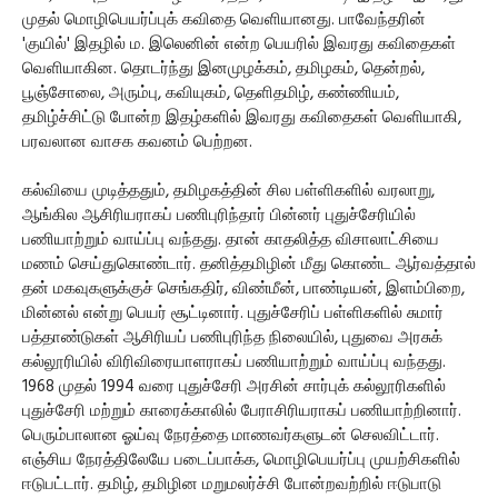
முதல் மொழிபெயர்ப்புக் கவிதை வெளியானது. பாவேந்தரின்
'குயில்' இதழில் ம. இலெனின் என்ற பெயரில் இவரது கவிதைகள்
வெளியாகின. தொடர்ந்து இனமுழக்கம், தமிழகம், தென்றல்,
பூஞ்சோலை, அரும்பு, கவியுகம், தெளிதமிழ், கண்ணியம்,
தமிழ்ச்சிட்டு போன்ற இதழ்களில் இவரது கவிதைகள் வெளியாகி,
பரவலான வாசக கவனம் பெற்றன.
கல்வியை முடித்ததும், தமிழகத்தின் சில பள்ளிகளில் வரலாறு,
ஆங்கில ஆசிரியராகப் பணிபுரிந்தார் பின்னர் புதுச்சேரியில்
பணியாற்றும் வாய்ப்பு வந்தது. தான் காதலித்த விசாலாட்சியை
மணம் செய்துகொண்டார். தனித்தமிழின் மீது கொண்ட ஆர்வத்தால்
தன் மகவுகளுக்குச் செங்கதிர், விண்மீன், பாண்டியன், இளம்பிறை,
மின்னல் என்று பெயர் சூட்டினார். புதுச்சேரிப் பள்ளிகளில் சுமார்
பத்தாண்டுகள் ஆசிரியப் பணிபுரிந்த நிலையில், புதுவை அரசுக்
கல்லூரியில் விரிவிரையாளராகப் பணியாற்றும் வாய்ப்பு வந்தது.
1968 முதல் 1994 வரை புதுச்சேரி அரசின் சார்புக் கல்லூரிகளில்
புதுச்சேரி மற்றும் காரைக்காலில் பேராசிரியராகப் பணியாற்றினார்.
பெரும்பாலான ஓய்வு நேரத்தை மாணவர்களுடன் செலவிட்டார்.
எஞ்சிய நேரத்திலேயே படைப்பாக்க, மொழிபெயர்ப்பு முயற்சிகளில்
ஈடுபட்டார். தமிழ், தமிழின மறுமலர்ச்சி போன்றவற்றில் ஈடுபாடு