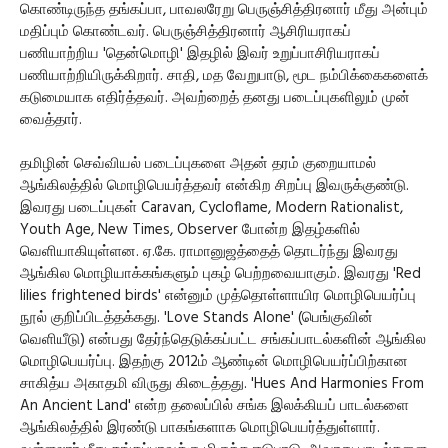
கொண்டிருந்த தங்கப்பா, பாவலரேறு பெருஞ்சித்திரனார் மீது அன்பும்
மதிப்பும் கொண்டவர். பெருஞ்சித்திரனார் ஆசிரியராகப்
பணியாற்றிய 'தென்மொழி' இதழில் இவர் உறுப்பாசிரியராகப்
பணியாற்றியிருக்கிறார். சாதி, மத வேறுபாடு, மூட நம்பிக்கைகளைக்
கடுமையாக எதிர்த்தவர். அவற்றைத் தனது படைப்புகளிலும் முன்
வைத்தார்.
தமிழின் செவ்வியல் படைப்புகளை அதன் தரம் குறையாமல்
ஆங்கிலத்தில் மொழிபெயர்த்தவர் என்கிற சிறப்பு இவருக்குண்டு.
இவரது படைப்புகள் Caravan, Cycloflame, Modern Rationalist,
Youth Age, New Times, Observer போன்ற இதழ்களில்
வெளியாகியுள்ளன. ஏ.கே. ராமானுஜத்தைத் தொடர்ந்து இவரது
ஆங்கில மொழியாக்கங்களும் புகழ் பெற்றவையாகும். இவரது 'Red
lilies frightened birds' என்னும் முத்தொள்ளாயிர மொழிபெயர்ப்பு
நூல் குறிப்பிடத்தக்கது. 'Love Stands Alone' (பெங்குவின்
வெளியீடு) என்பது தேர்ந்தெடுக்கப்பட்ட சங்கப்பாடல்களின் ஆங்கில
மொழிபெயர்ப்பு. இதற்கு 2012ம் ஆண்டின் மொழிபெயர்ப்பிற்கான
சாகித்ய அகாதமி விருது கிடைத்தது. 'Hues And Harmonies From
An Ancient Land' என்ற தலைப்பில் சங்க இலக்கியப் பாடல்களை
ஆங்கிலத்தில் இரண்டு பாகங்களாக மொழிபெயர்த்துள்ளார்.