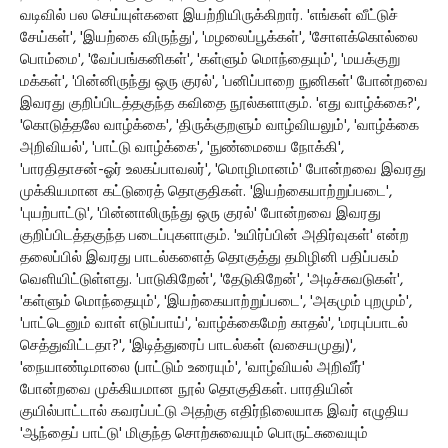
வடிவில் பல செய்யுள்களை இயற்றியிருக்கிறார். 'எங்கள் வீட்டுச்
சேய்கள்', 'இயற்கை விருந்து', 'மழலைப்பூக்கள்', 'சோளக்கொல்லை
பொம்மை', 'வேப்பங்கனிகள்', 'கள்ளும் மொந்தையும்', 'மயக்குறு
மக்கள்', 'பின்னிருந்து ஒரு குரல்', 'பனிப்பாறை நுனிகள்' போன்றவை
இவரது குறிப்பிடத்தகுந்த கவிதை நூல்களாகும். 'எது வாழ்க்கை?',
'கொடுத்தலே வாழ்க்கை', 'திருக்குறளும் வாழ்வியலும்', 'வாழ்க்கை
அறிவியல்', 'பாட்டு வாழ்க்கை', 'நுண்மையை நோக்கி',
'பாரதிதாசன்-ஓர் உலகப்பாவலர்', 'மொழிமானம்' போன்றவை இவரது
முக்கியமான கட்டுரைத் தொகுதிகள். 'இயற்கையாற்றுப்படை',
'புயற்பாட்டு', 'பின்னாலிருந்து ஒரு குரல்' போன்றவை இவரது
குறிப்பிடத்தகுந்த படைப்புகளாகும். 'உயிர்ப்பின் அதிர்வுகள்' என்ற
தலைப்பில் இவரது பாடல்களைத் தொகுத்து தமிழினி பதிப்பகம்
வெளியிட்டுள்ளது. 'பாடுகிறேன்', 'தேடுகிறேன்', 'அடிச்சுவடுகள்',
'கள்ளும் மொந்தையும்', 'இயற்கையாற்றுப்படை', 'அகமும் புறமும்',
'பாட்டெனும் வாள் எடுப்பாய்', 'வாழ்க்கைமேற் காதல்', 'மரபுப்பாடல்
செத்துவிட்டதா?', 'இடித்துரைப் பாடல்கள் (வசையமுது)',
'நையாண்டிமாலை (பாட்டும் உரையும்', 'வாழ்வியல் அறிவீர்'
போன்றவை முக்கியமான நூல் தொகுதிகள். பாரதியின்
குயில்பாட்டால் கவரப்பட்டு அதற்கு எதிர்நிலையாக இவர் எழுதிய
'ஆந்தைப் பாட்டு' மிகுந்த சொற்சுவையும் பொருட்சுவையும்