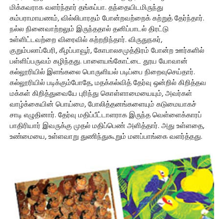
மிக்கவராக வளர்ந்தார் தங்கப்பா. தந்தையிடமிருந்து
கம்பராமாயணம், வில்லிபாரதம் போன்றவற்றைக் கற்றுத் தேர்ந்தார்.
நல்ல நினைவாற்றலும் இருந்ததால் தனிப்பாடல் திரட்டு
உள்ளிட்டவற்றை விரைவில் கற்றறிந்தார். விருதுநகர்,
குறும்பலாப்பேரி, கீழப்பாவூர், கோபாலசமுத்திரம் போன்ற ஊர்களில்
பள்ளிப்பருவம் கழிந்தது. பாளையங்கோட்டை தூய யோவான்
கல்லூரியில் இளங்கலை பொருளியல் படிப்பை நிறைவுசெய்தார்.
கல்லூரியில் படிக்கும்போதே, மதக்கல்வித் தேர்வு ஒன்றில் கிறித்தவ
மக்கள் கிறித்துவையே புரிந்து கொள்ளாமையையும், அவர்கள்
வாழ்க்கையின் பொய்மை, போலித்தனங்களையும் கடுமையாகச்
சாடி எழுதினார். தேர்வு மதிப்பீட்டாளராக இருந்த வெள்ளைக்காரப்
பாதிரியார் இவருக்கு முதல் மதிப்பெண் அளித்தார். அது உள்ளதை,
உண்மையை, உள்ளவாறு துணிந்துகூறும் மனப்பாங்கை வளர்த்தது.