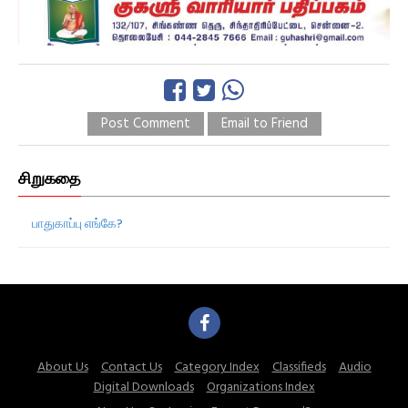
Post Comment
Email to Friend
சிறுகதை
பாதுகாப்பு எங்கே?
About Us
Contact Us
Category Index
Classifieds
Audio
Digital Downloads
Organizations Index