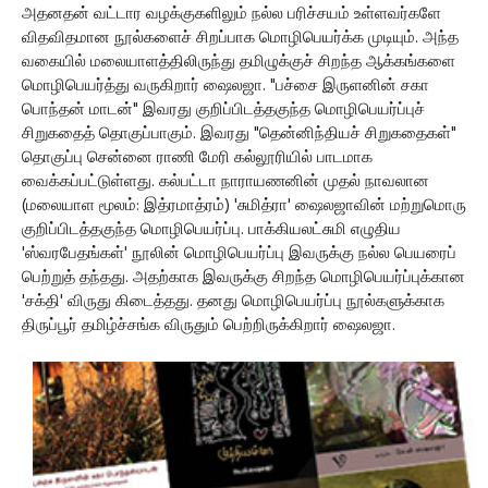
அதனதன் வட்டார வழக்குகளிலும் நல்ல பரிச்சயம் உள்ளவர்களே
விதவிதமான நூல்களைச் சிறப்பாக மொழிபெயர்க்க முடியும். அந்த
வகையில் மலையாளத்திலிருந்து தமிழுக்குச் சிறந்த ஆக்கங்களை
மொழிபெயர்த்து வருகிறார் ஷைலஜா. "பச்சை இருளனின் சகா
பொந்தன் மாடன்" இவரது குறிப்பிடத்தகுந்த மொழிபெயர்ப்புச்
சிறுகதைத் தொகுப்பாகும். இவரது "தென்னிந்தியச் சிறுகதைகள்"
தொகுப்பு சென்னை ராணி மேரி கல்லூரியில் பாடமாக
வைக்கப்பட்டுள்ளது. கல்பட்டா நாராயணனின் முதல் நாவலான
(மலையாள மூலம்: இத்ரமாத்ரம்) 'சுமித்ரா' ஷைலஜாவின் மற்றுமொரு
குறிப்பிடத்தகுந்த மொழிபெயர்ப்பு. பாக்கியலட்சுமி எழுதிய
'ஸ்வரபேதங்கள்' நூலின் மொழிபெயர்ப்பு இவருக்கு நல்ல பெயரைப்
பெற்றுத் தந்தது. அதற்காக இவருக்கு சிறந்த மொழிபெயர்ப்புக்கான
'சக்தி' விருது கிடைத்தது. தனது மொழிபெயர்ப்பு நூல்களுக்காக
திருப்பூர் தமிழ்ச்சங்க விருதும் பெற்றிருக்கிறார் ஷைலஜா.