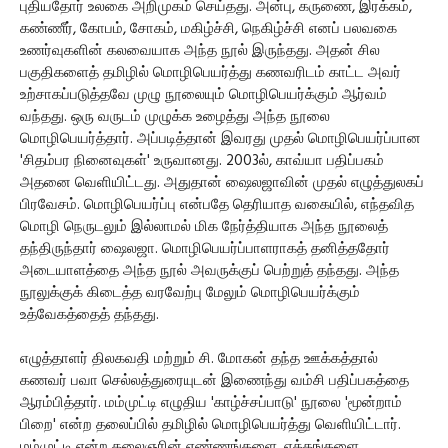
புதியதோர் உலகை அறிமுகம் செய்தது. அன்பு, கருணை, இரக்கம்,
கண்ணீர், கோபம், சோகம், மகிழ்ச்சி, நெகிழ்ச்சி எனப் பலவகை
உணர்வுகளின் கலவையாக அந்த நூல் இருந்தது. அதன் சில
பகுதிகளைத் தமிழில் மொழிபெயர்த்து கணவரிடம் காட்ட அவர்
உற்சாகப்படுத்தவே முழு நூலையும் மொழிபெயர்க்கும் ஆர்வம்
வந்தது. ஒரு வருடம் முழுக்க உழைத்து அந்த நூலை
மொழிபெயர்த்தார். அப்படித்தான் இவரது முதல் மொழிபெயர்ப்பான
'சிதம்பர நினைவுகள்' உருவானது. 2003ல், காவ்யா பதிப்பகம்
அதனை வெளியிட்டது. அதுதான் ஷைலஜாவின் முதல் எழுத்துலகப்
பிரவேசம். மொழிபெயர்ப்பு என்பதே தெரியாத வகையில், எந்தவித
மொழி நெருடலும் இல்லாமல் மிக நேர்த்தியாக அந்த நூலைத்
தந்திருந்தார் ஷைலஜா. மொழிபெயர்ப்பாளராகத் தனித்ததோர்
அடையாளத்தை அந்த நூல் அவருக்குப் பெற்றுத் தந்தது. அந்த
நூலுக்குக் கிடைத்த வரவேற்பு மேலும் மொழிபெயர்க்கும்
உத்வேகத்தைத் தந்தது.
எழுத்தாளர் திலகவதி மற்றும் சி. மோகன் தந்த ஊக்கத்தால்
கணவர் பவா செல்லத்துரையுடன் இணைந்து வம்சி பதிப்பகத்தை
ஆரம்பித்தார். மம்முட்டி எழுதிய 'காழ்ச்சப்பாடு' நூலை 'மூன்றாம்
பிறை' என்ற தலைப்பில் தமிழில் மொழிபெயர்த்து வெளியிட்டார்.
மம்முட்டி என்ற கலைஞரின் எண்ணங்களை, ஏக்கங்களை,