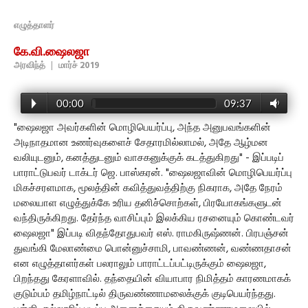
எழுத்தாளர்
கே.வி.ஷைலஜா
அரவிந்த்
|
மார்ச் 2019
00:00
09:37
"ஷைலஜா அவர்களின் மொழிபெயர்ப்பு, அந்த அனுபவங்களின்
அடிநாதமான உணர்வுகளைச் சேதாரமில்லாமல், அதே ஆழ்மன
வலியுடனும், கனத்துடனும் வாசகனுக்குக் கடத்துகிறது" - இப்படிப்
பாராட்டுபவர் டாக்டர் ஜெ. பாஸ்கரன். "ஷைலஜாவின் மொழிபெயர்ப்பு
மிகச்சரளமாக, மூலத்தின் கவித்துவத்திற்கு நிகராக, அதே நேரம்
மலையாள எழுத்துக்கே உரிய தனிச்சொற்கள், பிரயோகங்களுடன்
வந்திருக்கிறது. தேர்ந்த வாசிப்பும் இலக்கிய ரசனையும் கொண்டவர்
ஷைலஜா" இப்படி விதந்தோதுபவர் எஸ். ராமகிருஷ்ணன். பிரபஞ்சன்
துவங்கி மேலாண்மை பொன்னுச்சாமி, பாவண்ணன், வண்ணதாசன்
என எழுத்தாளர்கள் பலராலும் பாராட்டப்பட்டிருக்கும் ஷைலஜா,
பிறந்தது கேரளாவில். தந்தையின் வியாபார நிமித்தம் காரணமாகக்
குடும்பம் தமிழ்நாட்டில் திருவண்ணாமலைக்குக் குடிபெயர்ந்தது.