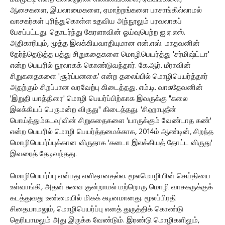
ஆசைகளை, இயலாமைகளை, ஏமாற்றங்களை பாசாங்கில்லாமல்
வாசகர்கள் புரிந்துகொள்ள உதவிய அந்நூலும் பரவலாகப்
பேசப்பட்டது. தொடர்ந்து கேரளாவின் ஓய்வுபெற்ற ஐ.ஏ.எஸ்.
அதிகாரியும், மூத்த இலக்கியவாதியுமான என்.எஸ். மாதவனின்
தேர்ந்தெடுத்த பத்து சிறுகதைகளை மொழிபெயர்த்து 'சர்மிஷ்ட்டா'
என்ற பெயரில் நூலாகக் கொண்டுவந்தார். கே.ஆர். மீராவின்
சிறுகதைகளை 'சூர்ப்பனகை' என்ற தலைப்பில் மொழிபெயர்த்தார்
அதற்கும் சிறப்பான வரவேற்பு கிடைத்தது. எம்.டி. வாசுதேவனின்
'இறுதி யாத்திரை' மொழி பெயர்ப்பிற்காக இவருக்கு "கலை
இலக்கியப் பெருமன்ற விருது" கிடைத்தது. 'சிஹாபுதீன்
பொய்த்தும்கடவு'வின் சிறுகதைகளை 'யாருக்கும் வேண்டாத கண்'
என்ற பெயரில் மொழி பெயர்த்தமைக்காக, 2014ம் ஆண்டின், சிறந்த
மொழிபெயர்ப்புக்கான விருதாக 'கனடா இலக்கியத் தோட்ட விருது'
இவரைத் தேடிவந்தது.
மொழிபெயர்ப்பு என்பது எளிதானதல்ல. மூலமொழியின் செய்தியை
உள்வாங்கி, அதன் சுவை குன்றாமல் மற்றொரு மொழி வாசகருக்குக்
கடத்துவது உண்மையில் மிகக் கடினமானது. மூலப்பிரதி
சிதையாமலும், மொழிபெயர்ப்பு எனத் துருத்திக் கொண்டு
தெரியாமலும் அது இருக்க வேண்டும். இரண்டு மொழிகளிலும்,