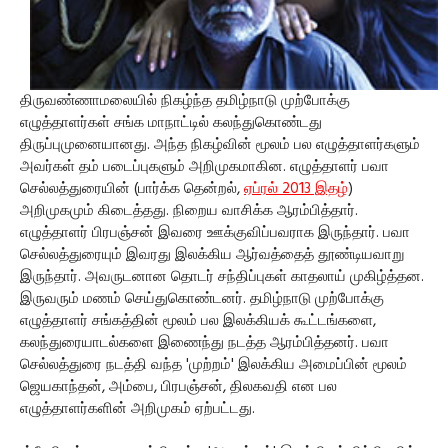
திருவண்ணாமலையில் நிகழ்ந்த தமிழ்நாடு முற்போக்கு
எழுத்தாளர்கள் சங்க மாநாட்டில் கலந்துகொண்டது
திருப்புமுனையானது. அந்த நிகழ்வின் மூலம் பல எழுத்தாளர்களும்
அவர்கள் தம் படைப்புகளும் அறிமுகமாகின. எழுத்தாளர் பவா
செல்லத்துரையின் (பார்க்க தென்றல்,
ஏப்ரல் 2013 இதழ்
)
அறிமுகமும் கிடைத்தது. நிறைய வாசிக்க ஆரம்பித்தார்.
எழுத்தாளர் பிரபஞ்சன் இவரை ஊக்குவிப்பவராக இருந்தார். பவா
செல்லத்துரையும் இவரது இலக்கிய ஆர்வத்தைத் தூண்டியவாறு
இருந்தார். அவருடனான தொடர் சந்திப்புகள் காதலாய் முகிழ்த்தன.
இருவரும் மணம் செய்துகொண்டனர். தமிழ்நாடு முற்போக்கு
எழுத்தாளர் சங்கத்தின் மூலம் பல இலக்கியக் கூட்டங்களை,
கலந்துரையாடல்களை இணைந்து நடத்த ஆரம்பித்தனர். பவா
செல்லத்துரை நடத்தி வந்த 'முற்றம்' இலக்கிய அமைப்பின் மூலம்
ஜெயகாந்தன், அம்பை, பிரபஞ்சன், திலகவதி என பல
எழுத்தாளர்களின் அறிமுகம் ஏற்பட்டது.