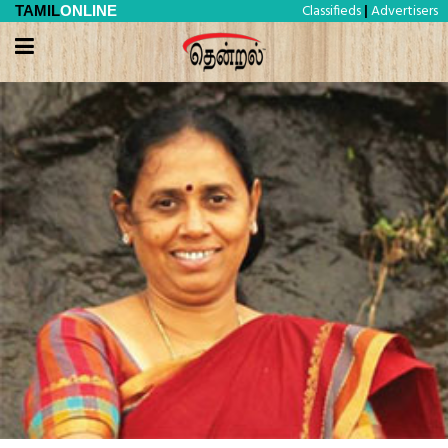
Classifieds
Advertisers
TAMIL
ONLINE
|