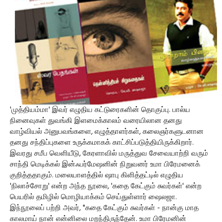
'முத்தியம்மா' இவர் எழுதிய கட்டுரைகளின் தொகுப்பு. பால்ய
நினைவுகள் துவங்கி இளமைக்காலம் வரையிலான தனது
வாழ்வியல் அனுபவங்களை, எழுத்தாளர்கள், கலைஞர்களுடனான
தனது சந்திப்புகளை உருக்கமாகக் காட்சிப்படுத்தியிருக்கிறார்.
இவரது சமீப வெளியீடு, கேரளாவில் மருத்துவ சேவையாற்றி வரும்
சாந்தி மெடிக்கல் இன்ஃபர்மேஷனின் நிறுவனர் உமா பிரேமனைக்
குறித்ததாகும். மலையாளத்தில் ஷாபு கிளித்தட்டில் எழுதிய
'நிலாச்சோறு' என்ற அந்த நூலை, 'கதை கேட்கும் சுவர்கள்' என்ற
பெயரில் தமிழில் மொழியாக்கம் செய்துள்ளார் ஷைலஜா.
இந்நூலைப் பற்றி அவர், "கதை கேட்கும் சுவர்கள் - நான்கு மாத
காலமாய் நான் என்னிலை மறந்திருந்தேன். உமா பிரேமனின்