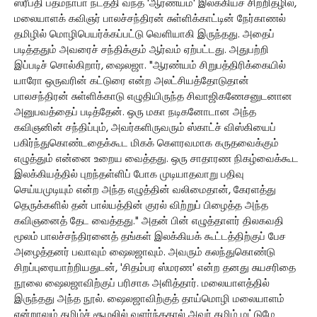
ஸ்ரீபதி பத்மநாபா நடத்தி வந்த 'ஆரண்யம்' இலக்கியச் சிற்றிதழில்,
மலையாளக் கவிஞர் பாலச்சந்திரன் சுள்ளிக்காட்டின் நேர்காணல்
தமிழில் மொழிபெயர்க்கப்பட்டு வெளியாகி இருந்தது. அதைப்
படித்ததும் அவரைச் சந்திக்கும் ஆர்வம் ஏற்பட்டது. அதுபற்றி
இப்படிச் சொல்கிறார், ஷைலஜா. "ஆரண்யம் சிறுபத்திரிக்கையில்
யாரோ ஒருவரின் கட்டுரை என்ற அலட்சியத்தோடுதான்
பாலசந்திரன் சுள்ளிக்காடு எழுதியிருந்த சிவாஜிகணேசனுடனான
அனுபவத்தைப் படித்தேன். ஒரு மகா நடிகனோடான அந்த
கவிஞனின் சந்திப்பும், அவர்களிருவரும் ஸ்காட்ச் விஸ்கியைப்
பகிர்ந்துகொண்டதைக்கூட மிகக் கெளரவமாக கருதவைக்கும்
எழுத்தும் என்னை உறைய வைத்தது. ஒரு சாதாரண நிகழ்வைக்கூட
இலக்கியத்தில் புறந்தள்ளிப் போக முடியாதவாறு பதிவு
செய்யமுடியும் என்ற அந்த எழுத்தின் வலிமைதான், கேரளத்து
தெருக்களில் தன் பால்யத்தின் குரல் விற்றுப் பிழைத்த அந்த
கவிஞனைத் தேட வைத்தது." அதன் பின் எழுத்தாளர் திலகவதி
மூலம் பாலச்சந்திரனைத் தங்கள் இலக்கியக் கூட்டத்திற்குப் பேச
அழைத்தனர் பவாவும் ஷைலஜாவும். அவரும் கலந்துகொண்டு
சிறப்புரையாற்றியதுடன், 'சிதம்பர ஸ்மரண' என்ற தனது சுயசரிதை
நூலை ஷைலஜாவிற்குப் பரிசாக அளித்தார். மலையாளத்தில்
இருந்தது அந்த நூல். ஷைலஜாவிற்குத் தாய்மொழி மலையாளம்
என்றாலும் தமிழ்ச் சூழலில் வளர்ந்ததால் அவர் தமிழ் மட்டுமே