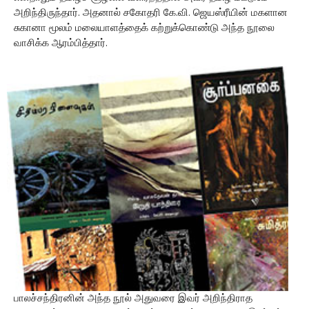
அறிந்திருந்தார். அதனால் சகோதரி கே.வி. ஜெயஸ்ரீயின் மகளான
சுகானா மூலம் மலையாளத்தைக் கற்றுக்கொண்டு அந்த நூலை
வாசிக்க ஆரம்பித்தார்.
பாலச்சந்திரனின் அந்த நூல் அதுவரை இவர் அறிந்திராத