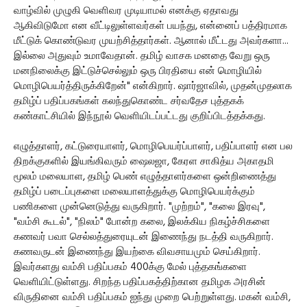
வாழ்வில் முழுகி வெளிவர முடியாமல் எனக்கு ஏதாவது
ஆகிவிடுமோ என வீட்டிலுள்ளவர்கள் பயந்து, என்னைப் பத்திரமாக
மீட்டுக் கொண்டுவர முயற்சித்தார்கள். ஆனால் மீட்டது அவர்களா...
இல்லை அதுவும் உமாவேதான். தமிழ் வாசக மனதை வேறு ஒரு
மனநிலைக்கு இட்டுச்செல்லும் ஒரு பிரதியை என் மொழியில்
மொழிபெயர்த்திருக்கிறேன்" என்கிறார். ஷார்ஜாவில், முதன்முதலாக
தமிழ்ப் பதிப்பகங்கள் கலந்துகொண்ட சர்வதேச புத்தகக்
கண்காட்சியில் இந்நூல் வெளியிடப்பட்டது குறிப்பிடத்தக்கது.
எழுத்தாளர், கட்டுரையாளர், மொழிபெயர்ப்பாளர், பதிப்பாளர் என பல
திறக்குகளில் இயங்கிவரும் ஷைலஜா, கேரள சாகித்ய அகாதமி
மூலம் மலையாள, தமிழ் பெண் எழுத்தாளர்களை ஒன்றிணைத்து
தமிழ்ப் படைப்புகளை மலையாளத்துக்கு மொழிபெயர்க்கும்
பணிகளை முன்னெடுத்து வருகிறார். "முற்றம்", "கலை இரவு",
"வம்சி கூடல்", "நிலம்" போன்ற கலை, இலக்கிய நிகழ்ச்சிகளை
கணவர் பவா செல்லத்துரையுடன் இணைந்து நடத்தி வருகிறார்.
கணவருடன் இணைந்து இயற்கை விவசாயமும் செய்கிறார்.
இவர்களது வம்சி பதிப்பகம் 400க்கு மேல் புத்தகங்களை
வெளியிட்டுள்ளது. சிறந்த பதிப்பகத்திற்கான தமிழக அரசின்
விருதினை வம்சி பதிப்பகம் ஐந்து முறை பெற்றுள்ளது. மகன் வம்சி,