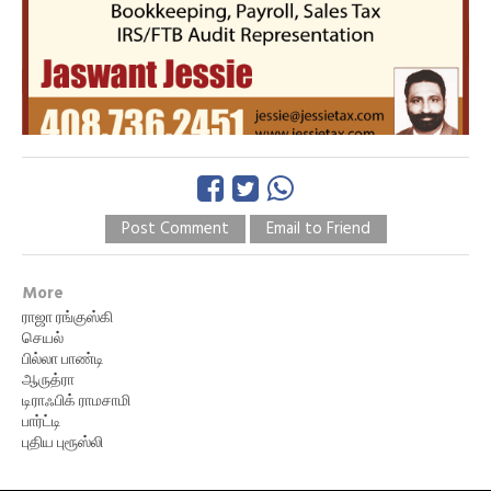
Post Comment
Email to Friend
More
ராஜா ரங்குஸ்கி
செயல்
பில்லா பாண்டி
ஆருத்ரா
டிராஃபிக் ராமசாமி
பார்ட்டி
புதிய புரூஸ்லி