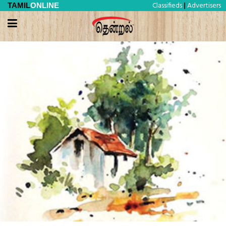
Classifieds
Advertisers
TAMIL
ONLINE
|