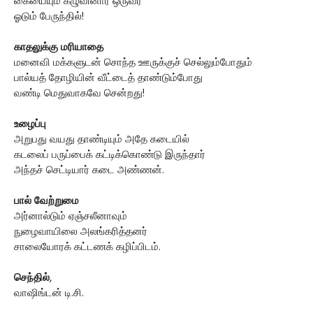
கையையும் கழுவினார் ஒருவர்
ஓடும் பேருந்தில்!
காதலுக்கு மரியாதை
மனைவி மக்களுடன் சொந்த ஊருக்குச் செல்லும்போதும்
பால்யத் தோழியின் வீட்டைத் தாண்டும்போது
வண்டி மெதுவாகவே சென்றது!
உழைப்பு
அறுபது வயது தாண்டியும் அதே கடையில்
கடலைப் பருப்பைக் கட்டிக்கொண்டு இருந்தார்
அந்தச் செட்டியார் கடை அண்ணன்.
பால் வேற்றுமை
அர்னால்டும் ஏஞ்சலீனாவும்
நுழைவாயிலை அலங்கரித்தனர்
சாலையோரக் கட்டணக் கழிப்பிடம்.
செந்தில்
,
வாஷிங்டன் டி.சி.