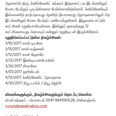
ஆசையில் திரு. க்ளீவ்லேண்ட் சுந்தரம் இதனைப் பல இடங்களிலும்
மேடையேற்றும் முயற்சிகளை மேற்கொண்டுள்ளார். க்ளீவ்லேண்டில்
இவ்வாண்டு நாற்பதாவது ஆண்டு தியாகராஜ ஆராதனையிலும் பிற
இடங்களிலும் மேடையேற்றப் பணியாற்றுகிறார். இதுவரை எட்டுக்
காட்சிகள் உறுதியாகியுள்ளன. இன்னும் குறைந்தது 12
காட்சிகளாவது அமையும் என்னும் உறுதியுடன் இருக்கிறோம்.
உறுதிசெய்யப்பட்டுள்ள நிகழ்ச்சிகள்:
3/10/2017 சான் டியகோ
3/11/2017 லாஸ் ஏஞ்சலஸ்
3/12/2017 சான் ஹோசே
3/25/2017 இண்டியானபோலிஸ்
3/26/2017 சிகாகோ
4/01/2017 ஹூஸ்டன்
4/13/2017 க்ளீவ்லேண்ட் ஆராதனை
4/30/2017 நியூ யார்க் / நியூ ஜெர்சி
விவரங்களுக்கும், நிகழ்ச்சிகளுக்கும் தொடர்பு கொள்க:
வி.வி.சுந்தரம் - மொபைல் 0091 9841061528; மின்னஞ்சல்:
vvsundaram@yahoo.com