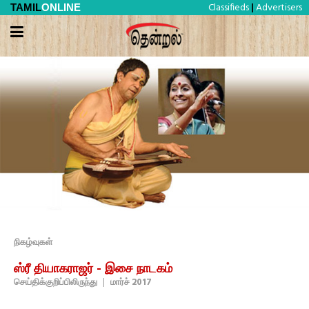
Classifieds
Advertisers
TAMIL
ONLINE
|
நிகழ்வுகள்
ஸ்ரீ தியாகராஜர் - இசை நாடகம்
செய்திக்குறிப்பிலிருந்து
|
மார்ச் 2017