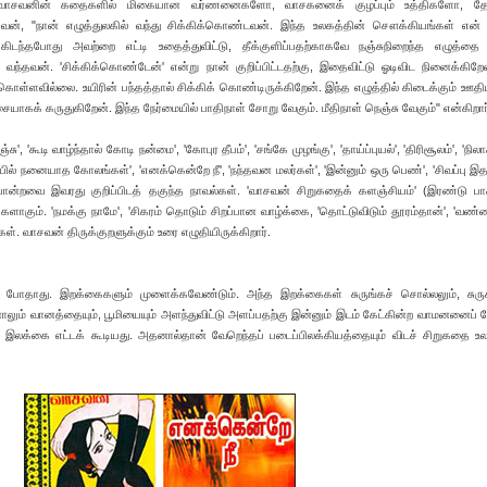
வாசவனின் கதைகளில் மிகையான வர்ணனைகளோ, வாசகனைக் குழப்பும் உத்திகளோ, தே
், "நான் எழுத்துலகில் வந்து சிக்கிக்கொண்டவன். இந்த உலகத்தின் சௌக்கியங்கள் என் பி
டந்தபோது அவற்றை எட்டி உதைத்துவிட்டு, தீக்குளிப்பதற்காகவே நஞ்சுநிறைந்த எழுத்தை 
ந்தவன். 'சிக்கிக்கொண்டேன்' என்று நான் குறிப்பிட்டதற்கு, இதைவிட்டு ஓடிவிட நினைக்கிறே
 கொள்ளவில்லை. உயிரின் பந்தத்தால் சிக்கிக் கொண்டிருக்கிறேன். இந்த எழுத்தில் கிடைக்கும் ஊத
ையாகக் கருதுகிறேன். இந்த நேர்மையில் பாதிநாள் சோறு வேகும். மீதிநாள் நெஞ்சு வேகும்" என்கிறார
', 'கூடி வாழ்ந்தால் கோடி நன்மை', 'கோபுர தீபம்', 'சங்கே முழங்கு', 'தாய்ப்புயல்', 'திரிசூலம்', 'நிலா
யில் நனையாத கோலங்கள்', 'எனக்கென்றே நீ', 'நந்தவன மலர்கள்', 'இன்னும் ஒரு பெண்', 'சிவப்பு இத
்' போன்றவை இவரது குறிப்பிடத் தகுந்த நாவல்கள். 'வாசவன் சிறுகதைக் களஞ்சியம்' (இரண்டு பா
களாகும். 'நமக்கு நாமே', 'சிகரம் தொடும் சிறப்பான வாழ்க்கை, 'தொட்டுவிடும் தூரம்தான்', 'வண்
. வாசவன் திருக்குறளுக்கும் உரை எழுதியிருக்கிறார்.
ம் போதாது. இறக்கைகளும் முளைக்கவேண்டும். அந்த இறக்கைகள் சுருங்கச் சொல்லலும், சுரு
ாலும் வானத்தையும், பூமியையும் அளந்துவிட்டு அளப்பதற்கு இன்னும் இடம் கேட்கின்ற வாமனனைப் 
இலக்கை எட்டக் கூடியது. அதனால்தான் வேறெந்தப் படைப்பிலக்கியத்தையும் விடச் சிறுகதை உ