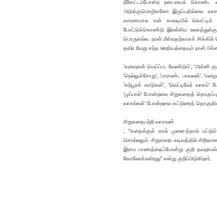
நீரோட்டம்போன்ற நடையைக் கொண்ட 
அடுக்குமொழிகளோ இருப்பதில்லை. வாசவன
காரணமாக என் காலடியில் கொட்டிக் கி
போட்டுக்கொண்டு இலக்கிய உலகத்துக்கு வ
பொருளல்ல. நான் மீள்வதற்காகச் சிக்கிக்
தவிர வேறு எந்த ஊதியத்தையும் நான் பிச்ச
'கனவுகள் மெய்ப்பட வேண்டும்', 'அக்னி குஞ்சு
'நெல்லுச்சோறு', 'பாராண்ட பாவலன்', 'மழை
'கற்பூரக் காடுகள்', 'வெட்டிவேர் வாசம
'முப்பால்' போன்றவை சிறுகதைத் தொகுப்பு
வாசல்கள்' போன்றவை கட்டுரைத் தொகுதிகள்
சிறுகதைபற்றி வாசவன்
, "கதைக்குக் கால் முளைத்தால் மட்டு
சொல்லலும். சிறுகதை வடிவத்தில் சிறிதான
இராம பாணத்தைப்போன்று குறி தவறாமல் 
கோலோச்சுகிறது" என்று குறிப்பிடுகிறார்.