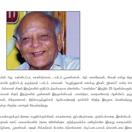
ி அழ. வள்ளியப்பா, வாண்டுமாமா, டாக்டர் பூவண்ணன், ஆர். வாசுதேவன், ரேவதி என்று நீளும
யில் குறிப்பிடத் தகுந்தவர் டாக்டர். வாசவன். "எழுத்துதான் எனக்கு ஜீவன்; ஜீவனம்" என்ற 
, அக்காலச் சிறார் இதழ்களில் குறிப்பிடத்தக்கதாக விளங்கிய "பாலமித்ரா" இதழில் 25 ஆண்டுகளுக்க
்காலச் சிறார் இதழ்களில் முன்னணி இதழாக்கியவர். பாலமித்ரா, கதைகளோடு ஆன்மீகம், குழ
், சிந்தனைகள், நீதிக்கருத்துக்கள் ஆகியவற்றைத் தாங்கிச் சிறந்த இதழாக வெளிவந்தது
ு மிகுந்த புகழைத் தேடித்தந்தது.
ரியவர்களுக்கும் நிறைய எழுதியிருக்கிறார். காதல்கதை, துப்பறியும்கதை, குடும்பக்கதை, இலக்கியக் 
, நாவல் எனப் பலகளங்களில் அவை விரிகின்றன. நடுத்தரவர்க்க மனிதர்களே இவரது கதைகளில்
், வாழ்க்கை, முரண்கள், உறவுச் சிக்கல்கள் போன்ற அம்சங்களை அடிப்படையாகக் கொண்டவை இவ