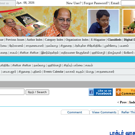
ஆக. 08, 2026
New User?
|
Forgot Password?
| Email:
bout us
sue
|
Previous Issues
|
Author Index
|
Category Index
|
Organization Index
|
E-Magazine
|
Classifieds
|
Digital
பார்வை
|
நேர்காணல்
|
சாதனையாளர்
|
நலம்வாழ
|
சிறுகதை
|
அன்புள்ள சிநேகிதியே
|
முன்னோடி
|
பயணம்
க்கதை
|
சமயம்
|
சினிமா சினிமா
|
இளந்தென்றல்
|
கதிரவனை கேளுங்கள்
|
ஹரிமொழி
|
நிகழ்வுகள்
|
மேலோர் 
ேகிதியே
|
சினிமா சினிமா
|
நலம்வாழ
|
ஹரிமொழி
|
சிறப்புப் பார்வை
|
சமயம்
்
|
மாயாபஜார்
|
சிறுகதை
|
புதினம்
|
Events Calendar
|
வாசகர் கடிதம்
|
பொது
|
சாதனையாளர்
< Prev
|
Ind