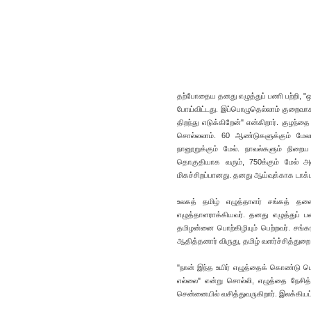
தற்போதைய தனது எழுத்துப் பணி பற்றி, "ஒ
போய்விட்டது. இப்பொழுதெல்லாம் குறைவ
திறந்து எடுக்கிறேன்" என்கிறார். கு
சொல்லலாம். 60 ஆண்டுகளுக்கும் மேலா
நானூறுக்கும் மேல். நாவல்களும் நி
தொகுதியாக வரும், 750க்கும் மேல் அணி
மிகச்சிறப்பானது. தனது ஆய்வுக்காக டாக்டர்
உலகத் தமிழ் எழுத்தாளர் சங்கத் தலை
எழுத்தாளராக்கியவர். தனது எழுத்துப்
தமிழன்னை பொற்கிழியும் பெற்றவர். சங்கராச
ஆதித்தனார் விருது, தமிழ் வளர்ச்சித்துற
"நான் இந்த உயிர் எழுத்தைக் கொண்டு மெ
எல்லை" என்று சொல்லி, எழுத்தை நேசித்
சென்னையில் வசித்துவருகிறார். இலக்கிய