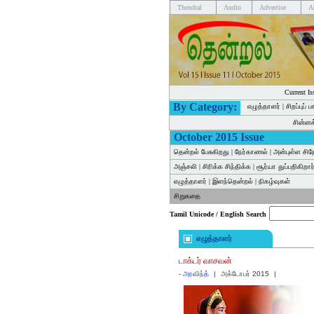
Thendral
Audio
Advertise
A
Current Is
By Category:
எழுத்தாளர்
|
சிறப்புப் 
சின்ன
October 2015 Issue
தென்றல் பேசுகிறது
|
நேர்காணல்
|
அன்புள்ள சிந
அஞ்சலி
|
சிரிக்க சிந்திக்க
|
சூர்யா துப்பறிகிறார
எழுத்தாளர்
|
இளந்தென்றல்
|
நிகழ்வுகள்
சிறுகதை
Tamil Unicode / English Search
எழுத்தாளர்
டாக்டர் வாசவன்
-
அரவிந்த்
|
அக்டோபர் 2015
|