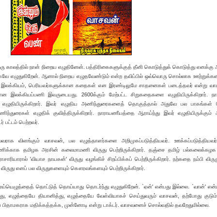
ரு காலத்தில் நான் நிறைய எழுதினேன். பத்திரிகைகளுக்குத் தீனி கொடுத்துக் கொடுத்து எனக்கு அ
ாகவே எழுதுகிறேன். ஆனால் நிறைய எழுதவேண்டும் என்ற தவிப்பில் ஒவ்வொரு சொல்லாக ஊற்றுக்
ழந்தை இலக்கியம், பெரியவர்களுக்கான கதைகள் என இரண்டிலுமே சாதனைகள் படைத்தவர் என்று வ
ன இலக்கியப்பணி இவருடையது. 2600க்கும் மேற்பட்ட சிறுகதைகளை எழுதியிருக்கிறார். நா
றைய எழுதியிருக்கிறார். இவர் எழுதிய அணிந்துரைகளைத் தொகுத்தால் அதுவே பல பாகங்கள
ந்துரைகள் எழுதிக் குவித்திருக்கிறார். நாராயணீயத்தை ஆராய்ந்து இவர் எழுதியிருக்கும்
 பட்டம் பெற்றவர்.
வராக விளங்கும் வாசவன், பல எழுத்தாளர்களை அறிமுகப்படுத்தியவர். ஊக்கப்படுத்தியவர
 பணிக்காக தமிழக அரசின் கலைமாமணி விருது பெற்றிருக்கிறார். தஞ்சை தமிழ் பல்கலைக்கழக 
ாரியாரால் 'வியாச நாயகன்' விருது வழங்கிச் சிறப்பிக்கப் பெற்றிருக்கிறார். நற்கதை நம்பி விருது
ை விருது எனப் பல விருதுகளையும் கௌரவங்களயும் பெற்றிருக்கிறார்.
ய்யெழுத்தைத் தொட்டுத் தொய்யாது தொடர்ந்து எழுதுகிறேன். `ஏன்' என்பது இல்லை. `வான்' என
து, எழுத்தையே தியானித்து, எழுத்தையே வேள்வியாகச் செய்துவரும் வாசவன், தற்போது குடும்
ப் பிதாமகராக மதிக்கத்தக்க, முன்னோடி என்று டாக்டர். வாசவனைச் சொல்வதில் தவறேதுமில்லை.