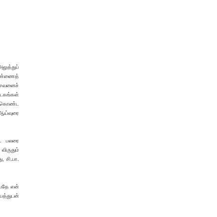
லுத்துப்
கண்ணைத்
ாசவனைச்
டகங்கள்
் கொண்ட
 ஆய்வுரை
். பலரை
விருதும்
, சி.பா.
்பதே என்
பத்துடன்