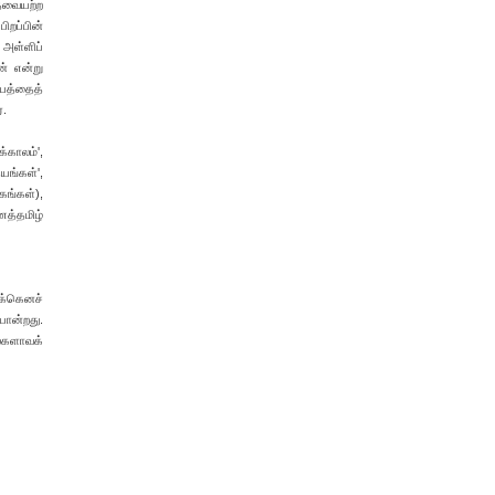
வையற்ற
றப்பின்
அள்ளிப்
ன் என்று
ியத்தைத்
்.
க்காலம்',
யங்கள்',
கங்கள்),
ணத்தமிழ்
க்கெனச்
போன்றது.
லகளாவக்