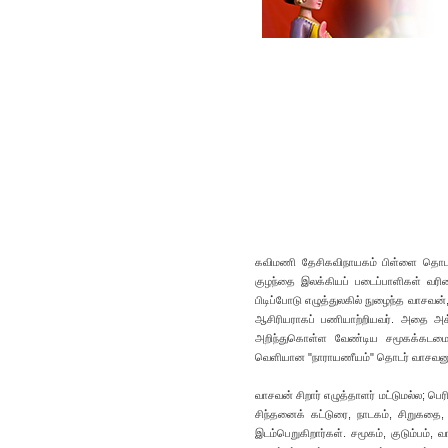
கவிமணி தேசிகவிநாயகம் பிள்ளை தொடங்க
குழந்தை இலக்கியப் படைப்பாளிகள் வரிசை
பிடிப்போடு எழுத்துலகில் நுழைந்த வாசவன்
ஆசிரியராகப் பணியாற்றியவர். அதை அக
அறிந்துகொள்ள வேண்டிய சமூகக்கடமைகள
வெளியான "நாராயணீயம்" தொடர் வாசவனுக்க
வாசவன் சிறார் எழுத்தாளர் மட்டுமல்ல; பெ
சிந்தனைக் கட்டுரை, நாடகம், சிறுகதை
இடம்பெறுகிறார்கள். சமூகம், குடும்பம