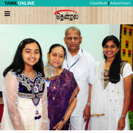
Classifieds
Advertisers
TAMIL
ONLINE
|