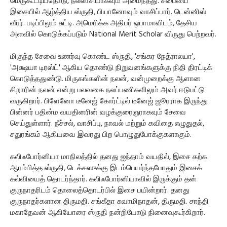
மெருகூட்டியதோடு, நல்லாசியாகவும் அமைந்தது. சபையை
இசையில் ஆழ்த்திய ஸ்ருதி, பியானோவும் வாசிப்பார். டென்னிஸ்
வீரர். படிப்பிலும் சுட்டி. அமெரிக்க அதிபர் ஒபாமாவிடம், தேசிய
அளவில் கொடுக்கப்படும் National Merit Scholar விருது பெற்றவர்.
மிகுந்த சேவை உணர்வு கொண்ட ஸ்ருதி, 'சங்கர நேத்ராலயா',
'அக்ஷயா டிரஸ்ட்' ஆகிய தொண்டு நிறுவனங்களுக்கு நிதி திரட்டிக்
கொடுத்ததுண்டு. மிருகங்களின் நலன், வன்முறைக்கு ஆளான
சிறாரின் நலன் என்று பலவகை நலப்பணிகளிலும் அவர் ஈடுபட்டு
வருகிறார். பிளேனோ டீனேஜ் கோர்ட்டில் டீனேஜ் ஜூரராக இருந்து
பின்னர் பதின்ம வயதினரின் வழக்குரைஞராகவும் சேவை
செய்துள்ளார். நீச்சல், வாசிப்பு, நாவல் மற்றும் கவிதை எழுதுதல்,
சதுரங்கம் ஆகியவை இவரது பிற பொழுதுபோக்குகளாகும்.
கலிஃபோர்னியா மாநிலத்தில் தனது ஐந்தாம் வயதில், இசை கற்க
ஆரம்பித்த ஸ்ருதி, டெக்சஸுக்கு இடம்பெயர்ந்தபோதும் இசைக்
கல்வியைத் தொடர்ந்தார். கலிஃபோர்னியாவில் இருக்கும் தன்
குருநாதரிடம் தொலைத்தொடர்பில் இசை பயின்றார். தனது
குருநாதர்களான திருமதி. சங்கீதா சுவாமிநாதன், திருமதி. சாந்தி
மகாதேவன் ஆகியோரை ஸ்ருதி நன்றியோடு நினைவுகூர்கிறார்.