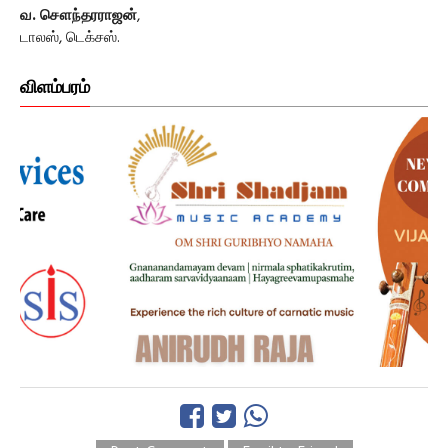
வ. சௌந்தரராஜன்
,
டாலஸ், டெக்சஸ்.
விளம்பரம்