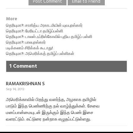
Post Comment
Email to Friend
More
தெரியுமா?: சாகித்ய அகாடமியின் யுவபுரஸ்கார்
தெரியுமா?: மேரியட்டா தமிழ்ப்பள்ளி
தெரியுமா?: டாலஸ் ஃப்ரிஸ்கோவில் புதிய தமிழ்ப் பள்ளி
தெரியுமா?: பாலபுரஸ்கார்
படிக்கலாம் சிரிக்கக் கூடாது!
தெரியுமா?: அமெரிக்கத் தமிழ்ப் பள்ளிகள்
1 Comment
RAMAKRISHNAN S
Sep 14, 2013
அமெரிக்காவில் பிறந்து வளர்ந்த, அழகாக தமிழில்
பாடும் இந்த பெண்ணிற்கு நல் வாழ்த்துக்கள். சேவை
மனப்பான்மையுடன் இருக்கும் இந்த பெண் இசை
வளரட்டும். கட்டுரை நன்றாக எழுதப்பட்டுள்ளது.