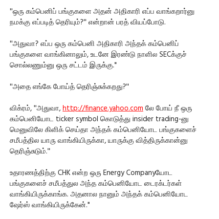
''ஒரு கம்பெனிப் பங்குகளை அதன் அதிகாரி எப்ப வாங்கறார்னு
நமக்கு எப்படித் தெரியும்?'' என்றான் பரத் வியப்போடு.
''அதுவா? எப்ப ஒரு கம்பெனி அதிகாரி அந்தக் கம்பெனிப்
பங்குகளை வாங்கினாலும், உடனே இரண்டு நாளில SECக்குச்
சொல்லணும்னு ஒரு சட்டம் இருக்கு."
''அதை எங்கே போய்த் தெரிஞ்சுக்கறது?''
விக்ரம், ''அதுவா,
http://finance.yahoo.com
லே போய் நீ ஒரு
கம்பெனியோட ticker symbol கொடுத்து insider trading-னு
மெனுவிலே கிளிக் செய்தா அந்தக் கம்பெனியோட பங்குகளைச்
சமீபத்தில யாரு வாங்கியிருக்கா, யாருக்கு வித்திருக்கான்னு
தெரிஞ்சுடும்.''
உதாரணத்திற்கு CHK என்ற ஒரு Energy Companyயோட
பங்குகளைச் சமீபத்துல அந்த கம்பெனியோட டைரக்டர்கள்
வாங்கியிருக்காங்க. அதனால நானும் அந்தக் கம்பெனியோட
ஷேர்ஸ் வாங்கியிருக்கேன்."