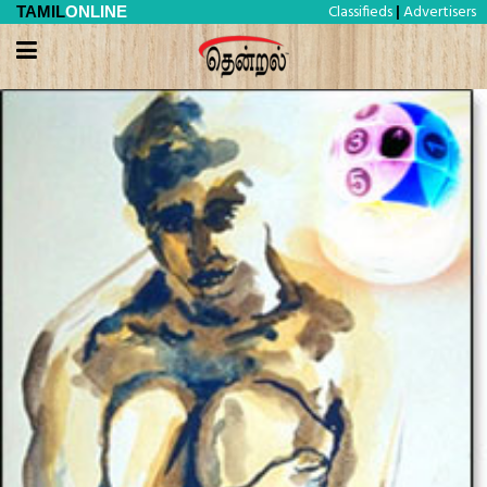
Classifieds
Advertisers
TAMIL
ONLINE
|