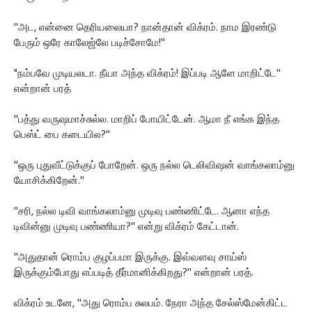
''அட, என்னை தெரியலையா? நான்தான் விக்ரம். நாம இரண்டு
பேரும் ஒரே காலேஜ்லே படிச்சோமே!''
"நம்பவே முடியலடா. நீயா அந்த விக்ரம்! இப்படி ஆளே மாறிட்டே''
என்றான் பரத்
''பத்து வருஷமாச்சுல்ல. மாறிப் போயிட்டேன். ஆமா நீ எங்க இந்த
பெஸ்ட் பை கடையில?''
''ஒரு புதுவீட்டுக்குப் போறேன். ஒரு நல்ல டெலிவிஷன் வாங்கலாம்னு
யோசிக்கிறேன்.''
''சரி, நல்ல டிவி வாங்கலாம்னு முடிவு பண்ணிட்டே. ஆனா எந்த
டிவின்னு முடிவு பண்ணியா?'' என்று விக்ரம் கேட்டான்.
''அதுதான் ரொம்ப குழப்பமா இருக்கு. இவ்வளவு சாய்ஸ்
இருக்கும்போது எப்படித் தீர்மானிக்கிறது?'' என்றான் பரத்.
விக்ரம் உடனே, ''அது ரொம்ப சுலபம். நேரா அந்த சேல்ஸ்மேன்கிட்ட