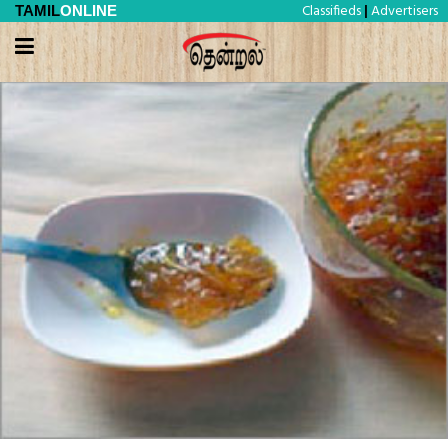
Classifieds
Advertisers
TAMIL
ONLINE
|