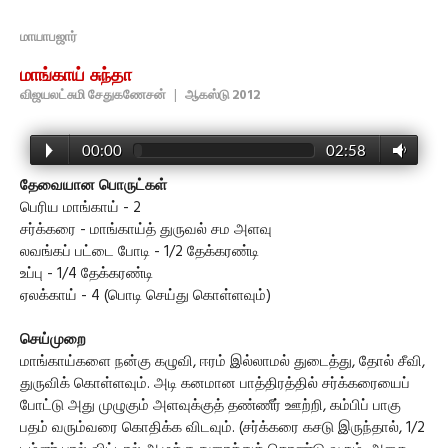
மாயாபஜார்
மாங்காய் சுந்தா
விஜயலட்சுமி சேதுகணேசன்
|
ஆகஸ்டு 2012
00:00
02:58
தேவையான பொருட்கள்
பெரிய மாங்காய் - 2
சர்க்கரை - மாங்காய்த் துருவல் சம அளவு
லவங்கப் பட்டை போடி - 1/2 தேக்கரண்டி
உப்பு - 1/4 தேக்கரண்டி
ஏலக்காய் - 4 (பொடி செய்து கொள்ளவும்)
செய்முறை
மாங்காய்களை நன்கு கழுவி, ஈரம் இல்லாமல் துடைத்து, தோல் சீவி,
துருவிக் கொள்ளவும். அடி கனமான பாத்திரத்தில் சர்க்கரையைப்
போட்டு அது முழுகும் அளவுக்குத் தண்ணீர் ஊற்றி, கம்பிப் பாகு
பதம் வரும்வரை கொதிக்க விடவும். (சர்க்கரை கசடு இருந்தால், 1/2