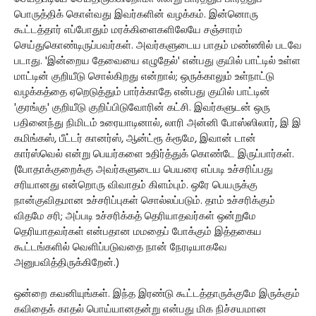
பொருத்திக் கொள்வது இவர்களின் வழக்கம். இன்னொரு
கூட்டத்தார் எப்போதும் மரக்கிளைகளிலேயே சஞ்சாரம்
செய்துகொண்டிருப்பவர்கள். அவர்களுடைய பாதம் மண்ணில் படவே
படாது. 'இன்றைய தேவையை எழுதேல்' என்பது குயில் பாட்டில் உள்ள
மாட்டின் குறியீடு சொல்கிறது என்றால்; ஒருக்காலும் உள்நாட்டு
வழக்கத்தை ஏறெடுத்தும் பார்க்காதே என்பது குயில் பாட்டின்
'குரங்கு' குறியீடு குறிப்பிடுவோரின் கட்சி. இவர்களுடன் ஒரு
பதினைந்து நிமிடம் உரையாடினால், லாரி அன்னி போஸ்ஸிலார், இ இ
கமிங்கஸ், பீட்டர் கானர்ஸ், ஆன்ட்ரூ க்ரூமே, இவான் டான்
கார்ஸ்வெல் என்று பெயர்களை உதிர்த்துக் கொண்டே இருப்பார்கள்.
(போதாக்குறைக்கு அவர்களுடைய பெயரை எப்படி உச்சரிப்பது
சரியானது என்றொரு விவாதம் கிளம்பும். ஒரே பெயருக்கு
நான்குவிதமான உச்சரிப்புகள் சொல்லப்படும். தாம் உச்சரிக்கும்
விதமே சரி; அப்படி உச்சரிக்கத் தெரியாதவர்கள் ஒன்றுமே
தெரியாதவர்கள் என்பதான மமதைப் போக்கும் இத்தகைய
கூட்டங்களில் வெளிப்படுவதை நான் நேரடியாகவே
அனுபவித்திருக்கிறேன்.)
ஒன்றை கவனியுங்கள். இந்த இரண்டு கூட்டத்தாருக்குமே இருக்கும்
கவிதைக் காதல் பொய்யானதன்று என்பது மிக நிச்சயமான