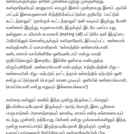
உணர்வுக்குள்ளும் தானே முங்கியெழுந்து முக்குளித்து,
கவிதாதேவியும் தானுமாய் வாழும் இனம் மூன்றாவது இனம். குயில்
பாட்டில் இளைஞனாகச் சித்திரிக்கப்பட்டுள்ள குறியீடு. 'மாட்டுக்
கூட்டத்தாலும்' 'குரங்குக் கூட்டத்தாலும்' தன் வடிவம் இழந்து, மேனி
வண்ணம் இழந்து, கருமையாகி, இருக்கும் இடமே புலப்படாது,
தன்னுடைய விரகக் கூவலால் (mating call) மட்டுமே தன் இருப்பை
அறிவித்துக் கொண்டிருக்கும் கவிதாதேவி, இப்படிப்பட்ட உண்மைக்
கவிஞர்களிடம் வசமாகிறாள். 'உள்ளத்தில் உண்மையொளி
உண்டானால் வாக்கினிலே ஒளியுண்டாம்' என்று பாரதி
குறிப்பிடுவதும் இதையே. (இங்கே ஒன்றை வலியுறுத்த
விரும்புகிறேன். உண்மையொளி என்பதற்கு 'சத்தியத்தின் மீது--
உண்மையின் மீது--ஏற்படும் நாட்டத்தால் உள்ளத்தில் ஏற்படும் ஒளி
என்று மட்டும்தான் பொருள் காண முடியும். ஒளியில் உண்மையொளி,
பொய்யொளி என்று எதுவும் இல்லையல்லவா!)
கவிதை என்னும் உலகில் இந்த மூன்று திருக்கூட்டங்களும்
இயங்கியபடியேதான் இருக்கும்--நாடு, மொழி, இன, பூகோள
பாகுபாடுகள் அனைத்தையும் தாண்டி, காலம் என்ற எல்லையையும்
கடந்து, முன்னர், தற்போது, பின்னர் என்று முக்காலங்களிலும் இந்த
மூன்று வகைப்பாடும் இருந்தபடியேதான் இருக்கும். மூன்று
வகைப்பாடுகளைச் சேர்ந்தோரும் கவிதாதேவியின் மீது