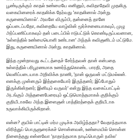
பூண்டிருக்கும் காதல் உண்மையே எனினும், கவிதாதேவி முதலிரு
வகையினரைக் காதலிக்க நேர்வது 'காதலினால் அன்று.
கருணையினால்'. அவளே விரும்பி, தன்னைத் தானே
ஒப்படைப்பதோ, கவிதையே வாழ்வின் மூர்ச்சனையாகவும், முழு
அர்ப்பணிப்பாகவும் தன் படைப்பில் ஈடுபட்டுக் கொண்டிருப்பவனான,
'உள்ளத்தில் உண்மையொளி உண்டான' அந்தக் கவிஞனிடம் மட்டுமே.
இது, கருணையினால் அன்று. காதலினால்.
இந்த மூன்றாவது கூட்டத்தைச் சேர்ந்தவன் தான் என்பதை
உள்ளத்தில் பரிபூரணமாக உணர்ந்துகொண்ட பாரதி, அதை
வெளிப்படையாக அறிவிக்க நாணி, 'நான் ஒருவன் மட்டுமல்லன்.
எனக்கு முன்னரும் இத்தகையோர் இருந்தனர்; இப்போதும்
இருக்கின்றனர்; இனியும் வருவர்' என்று இந்த வகைப்பாட்டில்
அடங்கும் அத்தனைபேரையும் ஒட்டுமொத்தமாகக் குறிக்கும்
குறியீடாகவே அந்த இளைஞன் பாத்திரத்தைக் குறியீடாக
உருவாக்கியிருக்கிறான்.
என்ன? குயில் பாட்டின் மர்ம முடிச்சு அவிழ்ந்ததா? வேதாந்தமாக
விரித்துப் பொருளுரைக்கச் சொன்னவன், உண்மையில் சொன்ன
நினைத்தது என்னவோ 'நாதாந்தமாக நாடிப்பொருள் நவில'