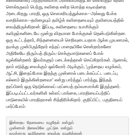
கணங்களில்) அந்தரங்கமாக அக்கவிமகளுடன் கொள்ளும் உறவே
சொல்உருவம் பெற்று, கவிதை என்ற மொத்த வடிவத்தை
அடைகிறது. பாரதி, ஒரு சௌகரியத்துக்காக--அல்லது பேச்சு
வசதிக்காக--தமிழையும் தமிழ்க் கவிதையையும் குவிமையத்தில்
வைத்திருக்கிறான். இப்படி, கவிதையை உபாசிக்கும்
கவிஞர்களிடையே மூன்று விதமான போக்குகள் தென்படுகின்றன.
ஒரு கூட்டத்தார், சிந்தனையைச் செறிவுடையதாக ஆக்க முயலாமல்,
தமக்கு முன்பிருந்தோர் எந்தப் பாதையிலே சென்றார்களோ
அதிலேயே திரும்பத் திரும்ப செக்குமாடுகளைப் போல்
உழல்கின்றனர். இவர்களும் படைக்கத்தான் செய்கிறார்கள். ஆனால்,
தாம் எடுத்து வைக்கும் ஒவ்வோர் அடிக்கும், 'முந்தைய வழக்கம்,
ஆட்சி, இதைப்போல இதற்கு முன்னால் படைக்கப்பட்ட படைப்பு
எல்லாம் இருக்கின்றனவா' என்று பார்த்துப் பார்த்து, இந்தத்
தரப்பினர் ஒரு நெடுங்காலப் பரப்பைத் தம்வசமாக்கி இருந்தனர்.
இப்படிபப்பட்டவர்களின் உள்ளப் பாங்கை, பாரதியைப்பற்றிப்
பாடுகையில் பாரதிதாசன் சித்திரிக்கிறார். குறிப்பிட்ட பகுதியைப்
பார்ப்போம்:
இன்றைய தேவையை எழுதேல் என்றும்
முன்னாள் நிலையிலே முட்டுக என்றும்
வழக்காறு ஒழிந்ததை வைத்து எழுதித்தான்