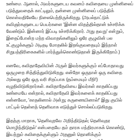
உண்மை. ஆனால், அவர்களுடைய கவனம் கவிதையை முன்னிலைப்
படுத்துவதைக் காட்டிலும், தன்னை முன்னிலைப் படுத்திக்
கொள்வதிலேயே நிலைபெற்றிருக்கிறது. (அயல்நாட்டுக்
கவிஞர்களுடைய பெயர்களை 'இன்ன விதத்தில்தான் உச்சரிக்க
வேண்டும். இன்னார் இப்படி உச்சரிக்கிறார். அது தவறு' என்றும்,
இதைப்போன்ற மற்ற விவாதங்களிலும் ஒரே குழுவின் பல
உட்குழுக்களும் அடிதடி மோதலில் இறங்குவதையும் இந்நாள்
சிறுபத்திரிகைகளில் பார்த்துக்கொண்டுதான் இருக்கிறோம்.)
எனவே, கவிதாதேவியின் அருள் இவர்களுக்கும் எப்போதாவது
ஒருமுறை சித்தித்துவிடுகிறது. என்றோ ஒருநாள் ஒரு கவிதை
அல்லது ஒரே ஒரு வரி சிறப்பாக (தம்மையும் மீறி!)
எழுதிவிடுகிறார்கள். கவிதாதேவியை இவர்கள் காதலிப்பது
உண்மையே என்றால், கவிதாதேவி இவர்களைக் காதலிப்பது
என்னவோ, 'காதலினால் அன்று; கருணையினால்!' இது குயில்
பாட்டில் தெள்ளத் தெளிவாக எடுத்துச் சொல்லப்படுகிறது.
இதற்கு மாறாக, 'தெளிவுறவே அறிந்திடுதல்; தெளிவுதர
மொழிந்திடுதல்' என்பதையே தம் தாரக மந்திரமாகக் கொண்டு,
இயற்றும் கவிதைக்குள்ளும் அதனுள் தொனிக்கும்