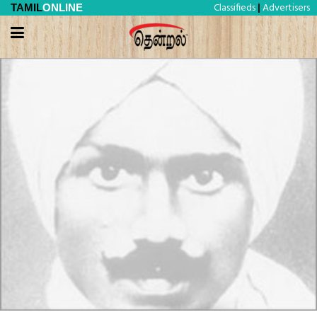
Classifieds
Advertisers
TAMIL
ONLINE
|