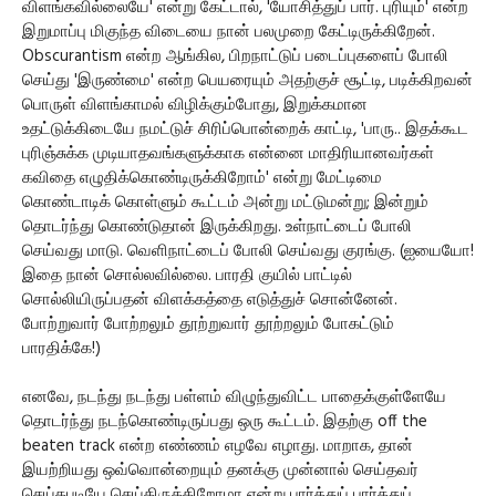
விளங்கவில்லையே' என்று கேட்டால், 'யோசித்துப் பார். புரியும்' என்ற
இறுமாப்பு மிகுந்த விடையை நான் பலமுறை கேட்டிருக்கிறேன்.
Obscurantism என்ற ஆங்கில, பிறநாட்டுப் படைப்புகளைப் போலி
செய்து 'இருண்மை' என்ற பெயரையும் அதற்குச் சூட்டி, படிக்கிறவன்
பொருள் விளங்காமல் விழிக்கும்போது, இறுக்கமான
உதட்டுக்கிடையே நமட்டுச் சிரிப்பொன்றைக் காட்டி, 'பாரு.. இதக்கூட
புரிஞ்சுக்க முடியாதவங்களுக்காக என்னை மாதிரியானவர்கள்
கவிதை எழுதிக்கொண்டிருக்கிறோம்' என்று மேட்டிமை
கொண்டாடிக் கொள்ளும் கூட்டம் அன்று மட்டுமன்று; இன்றும்
தொடர்ந்து கொண்டுதான் இருக்கிறது. உள்நாட்டைப் போலி
செய்வது மாடு. வெளிநாட்டைப் போலி செய்வது குரங்கு. (ஐயையோ!
இதை நான் சொல்லவில்லை. பாரதி குயில் பாட்டில்
சொல்லியிருப்பதன் விளக்கத்தை எடுத்துச் சொன்னேன்.
போற்றுவார் போற்றலும் தூற்றுவார் தூற்றலும் போகட்டும்
பாரதிக்கே!)
எனவே, நடந்து நடந்து பள்ளம் விழுந்துவிட்ட பாதைக்குள்ளேயே
தொடர்ந்து நடந்கொண்டிருப்பது ஒரு கூட்டம். இதற்கு off the
beaten track என்ற எண்ணம் எழவே எழாது. மாறாக, தான்
இயற்றியது ஒவ்வொன்றையும் தனக்கு முன்னால் செய்தவர்
செய்தபடியே செய்திருக்கிறோமா என்று பார்த்துப் பார்த்துப்