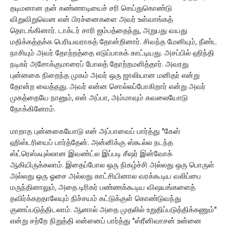
தடிமனான தன் கண்ணாடியைச் சரி செய்துகொண்டு
விறுவிறுவென என் பிரச்னைகளை அவர் உள்வாங்கத்
தொடங்கினார். டாக்டர் சாரி ஐம்பத்தைந்து, அறுபது வயது
மதிக்கத்தக்க பெரியவராகத் தோன்றினார். சிவந்த மேனியும், நீண்ட
நாசியும் அவர் தோற்றத்தை எடுப்பாகக் காட்டியது. அசப்பில் ஹிந்தி
நடிகர் அசோக்குமாரைப் போலத் தோற்றமளித்தார். அவரது
புன்னகை நிறைந்த முகம் அவர் ஒரு ஜாலியான மனிதர் என்று
தோன்ற வைத்தது. அவர் என்ன சொல்லப்போகிறார் என்று அவர்
முகத்தையே நானும், என் அப்பா, அம்மாவும் கவலையோடு
நோக்கினோம்.
மாறாத புன்னகையோடு என் அப்பாவைப் பார்த்து "கேஸ்
ஹிஸ்டரியைப் பார்த்தேன். அன்னிக்கு ஸ்கூல்ல நடந்த
ஸ்ட்ரெஸ்ஃபுல்லான இவண்ட்ல இப்படி சீஷர் இன்வோக்
ஆகியிருக்கலாம். இதைப்போல ஒரு நிகழ்ச்சி அல்லது ஒரு பொருள்
அல்லது ஒரு ஓசை அல்லது காட்சியினால வரக்கூடிய வலிப்பை
மருந்தினாலும், அதை டிரிகர் பண்ணக்கூடிய விஷயங்களைத்
தவிர்க்கறதாலேயும் நிச்சயம் கட்டுக்குள் கொண்டுவந்து
குணப்படுத்திடலாம். ஆனால் அதை முதலில் உறுதிப்படுத்திக்கணும்"
என்று சற்றே நிறுத்தி என்னைப் பார்த்து "ஸ்ரீனிவாசன் உன்னை