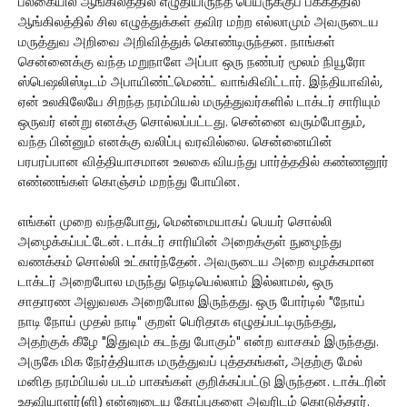
பலகையில் ஆங்கிலத்தில் எழுதியிருந்த பெயருக்குப் பக்கத்தில்
ஆங்கிலத்தில் சில எழுத்துக்கள் தவிர மற்ற எல்லாமும் அவருடைய
மருத்துவ அறிவை அறிவித்துக் கொண்டிருந்தன. நாங்கள்
சென்னைக்கு வந்த மறுநாளே அப்பா ஒரு நண்பர் மூலம் நியூரோ
ஸ்பெஷலிஸ்டிடம் அபாயிண்ட்மெண்ட் வாங்கிவிட்டார். இந்தியாவில்,
ஏன் உலகிலேயே சிறந்த நரம்பியல் மருத்துவர்களில் டாக்டர் சாரியும்
ஒருவர் என்று எனக்கு சொல்லப்பட்டது. சென்னை வரும்போதும்,
வந்த பின்னும் எனக்கு வலிப்பு வரவில்லை. சென்னையின்
பரபரப்பான வித்தியாசமான உலகை வியந்து பார்த்ததில் கண்ணனூர்
எண்ணங்கள் கொஞ்சம் மறந்து போயின.
எங்கள் முறை வந்தபோது, மென்மையாகப் பெயர் சொல்லி
அழைக்கப்பட்டேன். டாக்டர் சாரியின் அறைக்குள் நுழைந்து
வணக்கம் சொல்லி உட்கார்ந்தேன். அவருடைய அறை வழக்கமான
டாக்டர் அறைபோல மருந்து நெடியெல்லாம் இல்லாமல், ஒரு
சாதாரண அலுவலக அறைபோல இருந்தது. ஒரு போர்டில் "நோய்
நாடி நோய் முதல் நாடி" குறள் பெரிதாக எழுதப்பட்டிருந்தது,
அதற்குக் கீழே "இதுவும் கடந்து போகும்" என்ற வாசகம் இருந்தது.
அருகே மிக நேர்த்தியாக மருத்துவப் புத்தகங்கள், அதற்கு மேல்
மனித நரம்பியல் படம் பாகங்கள் குறிக்கப்பட்டு இருந்தன. டாக்டரின்
உதவியாளர்(ளி) என்னுடைய கோப்புகளை அவரிடம் கொடுத்தார்.