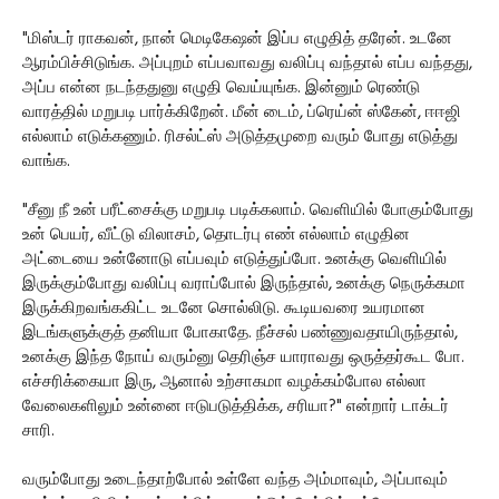
"மிஸ்டர் ராகவன், நான் மெடிகேஷன் இப்ப எழுதித் தரேன். உடனே
ஆரம்பிச்சிடுங்க. அப்புறம் எப்பவாவது வலிப்பு வந்தால் எப்ப வந்தது,
அப்ப என்ன நடந்ததுனு எழுதி வெய்யுங்க. இன்னும் ரெண்டு
வாரத்தில் மறுபடி பார்க்கிறேன். மீன் டைம், ப்ரெய்ன் ஸ்கேன், ஈஈஜி
எல்லாம் எடுக்கணும். ரிசல்ட்ஸ் அடுத்தமுறை வரும் போது எடுத்து
வாங்க.
"சீனு நீ உன் பரீட்சைக்கு மறுபடி படிக்கலாம். வெளியில் போகும்போது
உன் பெயர், வீட்டு விலாசம், தொடர்பு எண் எல்லாம் எழுதின
அட்டையை உன்னோடு எப்பவும் எடுத்துப்போ. உனக்கு வெளியில்
இருக்கும்போது வலிப்பு வராப்போல் இருந்தால், உனக்கு நெருக்கமா
இருக்கிறவங்ககிட்ட உடனே சொல்லிடு. கூடியவரை உயரமான
இடங்களுக்குத் தனியா போகாதே. நீச்சல் பண்ணுவதாயிருந்தால்,
உனக்கு இந்த நோய் வரும்னு தெரிஞ்ச யாராவது ஒருத்தர்கூட போ.
எச்சரிக்கையா இரு, ஆனால் உற்சாகமா வழக்கம்போல எல்லா
வேலைகளிலும் உன்னை ஈடுபடுத்திக்க, சரியா?" என்றார் டாக்டர்
சாரி.
வரும்போது உடைந்தாற்போல் உள்ளே வந்த அம்மாவும், அப்பாவும்