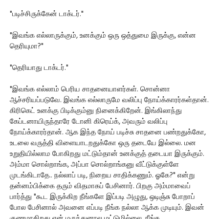
"படிச்சிருக்கேன் டாக்டர்."
"இவங்க எல்லாருக்கும், உனக்கும் ஒரு ஒத்துமை இருக்கு, என்ன
தெரியுமா?"
"தெரியாது டாக்டர்."
"இவங்க எல்லாம் பெரிய சாதனையாளர்கள். சொன்னா
ஆச்சரியப்படுவே. இவங்க எல்லாருமே வலிப்பு நோய்க்காரர்கள்தான்.
கிரிகெட் உனக்கு பிடிக்கும்னு நினைக்கிறேன். இங்கிலாந்து
கேப்டனாயிருந்தாரே டோனி கிரெய்க், அவரும் வலிப்பு
நோய்க்காரர்தான். ஆக இந்த நோய் படிச்சு சாதனை பண்றதுக்கோ,
உடலை வருத்தி விளையாடறதுக்கோ ஒரு தடையே இல்லை. மன
உறுதியில்லாம போகிறது மட்டும்தான் உனக்குத் தடையா இருக்கும்.
அம்மா சொல்றாங்க, அப்பா சொல்றாங்கனு வீட்டுக்குள்ளே
முடங்கிடாதே.. நல்லாப் படி, நிறைய சாதிக்கணும். ஓகே?" என்று
தன்னம்பிக்கை தரும் விதமாகப் பேசினார். பிறகு அம்மாவைப்
பார்த்து "கூட இருக்கிற நீங்களே இப்படி அழுது, ஒடிஞ்சு போறாப்
போல பேசினால் அவனை எப்படி நீங்க நல்லா ஆக்க முடியும். இவன்
குணமாகிறது என் மருந்துனால மட்டுமில்லை, நீங்க