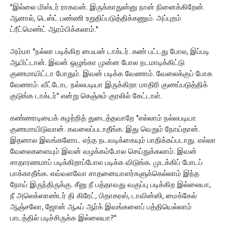
"இல்லை மிஸ்டர் ராகவன். இருக்காதுன்னு நான் நினைக்கிறேன்.
ஆனால், டெஸ்ட் பண்ணி உறுதிப்படுத்திக்கணும். அப்புறம்
ட்ரீட்மெண்ட் ஆரம்பிக்கலாம்."
அம்மா "நல்லா படிக்கிற பையன் டாக்டர். கண் பட்டது போல, இப்படி
ஆயிட்டான். இவன் ஒழுங்கா முன்ன போல நடமாடிக்கிட்டு
குணமாயிட்டா போதும். இவன் படிக்க வேணாம். வேலைக்குப் போக
வேணாம். வீட்டோட நல்லபடியா இருக்கிறா மாதிரி குணப்படுத்திக்
குடுங்க டாக்டர்" என்று கெஞ்சும் குரலில் கேட்டாள்.
கண்ணாடியைக் கழற்றித் துடைத்தவாறே "எல்லாம் நல்லபடியா
குணமாயிடுவான். கவலைப்படாதீங்க. இது வெறும் நோய்தான்.
இதனால இவங்களோட எந்த நடவடிக்கையும் பாதிக்கப்படாது. எல்லா
வேலைகளையும் இவன் வழக்கம்போல செய்துக்கலாம். இவன்
சாதாரணமாப் படிக்கிறாப்போல படிக்க விடுங்க. முடக்கிப் போடப்
பாக்காதீங்க. எவ்வளவோ சாதனையாளர்களுக்கெல்லாம் இந்த
நோய் இருந்திருக்கு. சீனு நீ பத்தாவது வகுப்பு படிக்கிற இல்லையா,
நீ அலெக்ஸாண்டர் தி கிரேட், பிதாகரஸ், டாவின்ஸி, மைக்கேல்
ஆஞ்சலோ, ஜோன் ஆஃப் ஆர்க் இவங்களைப் பத்தியெல்லாம்
பாடத்தில் படிச்சிருக்க இல்லையா?"