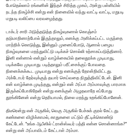
போதெல்லாம் ரங்கனின் இந்தச் சிரித்த முகம், அன்று பள்ளியில்
நடந்த நிகழ்ச்சி என்று என் நினைவில் வந்து வாட்டி வாட்டி, மறுபடி
மறுபடி வலிப்பை வரவழைத்தது.
டாக்டர் சாரி அடுத்தடுத்த நிகழ்வுகளால் கொஞ்சம்
தடுமாறினாற்போல் இருந்தாலும், எனக்கு அளிக்கப்பட்ட மருந்தை
மாற்றிக் கொடுத்து, இன்னும் முனைப்போடு, ஆனால் பழைய
நிகழ்வுகளை மறந்துவிட்டு படிக்கச் சொல்லி உற்சாகப்படுத்தினார்.
இனி என்னால் என்றும் வாழ்க்கையில் தலைதூக்க முடியாது,
படிக்கவே முடியாது. படித்தாலும் பரீட்சைக்குப் போவதை
நினைக்கக்கூட முடியாது என்று எனக்குத் தோன்றிவிட்டது.
அக்டோபர் தேர்வுக்குத் தயார் செய்வதை நிறுத்திவிட்டேன். இனி
என் வாழ்க்கை முடிந்தது, என்றும் என் அப்பா அம்மாவுக்கு பாரமாக
இருக்கப்போகிறேன் என்று எனக்குள் அழுதவாறே எப்போது
தூங்கினேன் என்று தெரியாமல், நிலை மறந்து உறங்கிப்போனேன்.
திடீரென்று என் அருகில், வெகு அருகில் பேச்சுக் குரல் கேட்டது.
கண்களை விழிக்காமல், காதுகளை மட்டும் தீட்டிக்கொண்டு
கேட்டேன். "உங்க ஆபீஸில் ட்ரான்ஸ்ஃபர் பத்தி என்ன சொன்னாங்க?"
என்று என் அப்பாவிடம் கேட்டாள் அம்மா.