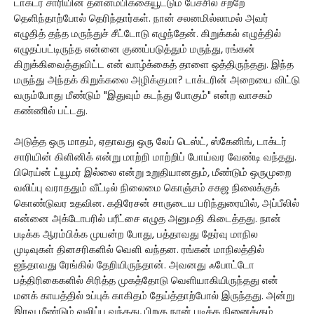
டாக்டர் சாரியின் தன்னம்பிக்கையூட்டும் பேச்சில் சற்றே
தெளிந்தாற்போல் தெரிந்தார்கள். நான் சலனமில்லாமல் அவர்
எழுதித் தந்த மருந்துச் சீட்டோடு எழுந்தேன். கிறுக்கல் எழுத்தில்
எழுதப்பட்டிருந்த என்னை குணப்படுத்தும் மருந்து, ரங்கன்
கிறுக்கிவைத்துவிட்ட என் வாழ்க்கைத் தாளை ஒத்திருந்தது. இந்த
மருந்து அந்தக் கிறுக்கலை அழிக்குமா? டாக்டரின் அறையை விட்டு
வரும்போது மீண்டும் "இதுவும் கடந்து போகும்" என்ற வாசகம்
கண்ணில் பட்டது.
அடுத்த ஒரு மாதம், ஏதாவது ஒரு லேப் டெஸ்ட், ஸ்கேனிங், டாக்டர்
சாரியின் கிளினிக் என்று மாற்றி மாற்றிப் போய்வர வேண்டி வந்தது.
பிரெய்ன் ட்யூமர் இல்லை என்று உறுதியானதும், மீண்டும் ஒருமுறை
வலிப்பு வராததும் வீட்டில் நிலைமை கொஞ்சம் சகஜ நிலைக்குக்
கொண்டுவர உதவின. கதிரேசன் சாருடைய பரிந்துரையில், அப்பீலில்
என்னை அக்டோபரில் பரீட்சை எழுத அனுமதி கிடைத்தது. நான்
படிக்க ஆரம்பிக்க முயன்ற போது, பத்தாவது தேர்வு மாநில
முடிவுகள் தினசரிகளில் வெளி வந்தன. ரங்கன் மாநிலத்தில்
ஐந்தாவது ரேங்கில் தேறியிருந்தான். அவனது ஃபோட்டோ
பத்திரிகைகளில் சிரித்த முகத்தோடு வெளியாகியிருந்தது என்
மனக் காயத்தில் உப்புக் காகிதம் தேய்த்தாற்போல் இருந்தது. அன்று
இரவு மீண்டும் வலிப்பு வந்தது, பிறகு நான் படிக்க நினைக்கும்