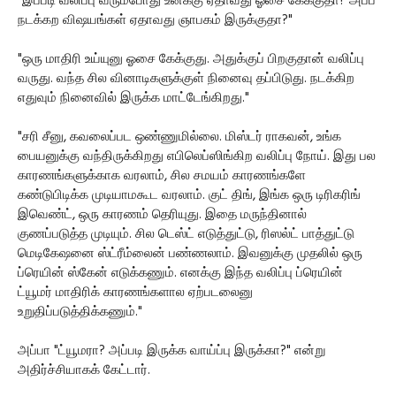
"இப்படி வலிப்பு வரும்போது உனக்கு ஏதாவது ஓசை கேக்குதா? அப்ப
நடக்கற விஷயங்கள் ஏதாவது ஞாபகம் இருக்குதா?"
"ஒரு மாதிரி உய்யுனு ஓசை கேக்குது. அதுக்குப் பிறகுதான் வலிப்பு
வருது. வந்த சில வினாடிகளுக்குள் நினைவு தப்பிடுது. நடக்கிற
எதுவும் நினைவில் இருக்க மாட்டேங்கிறது."
"சரி சீனு, கவலைப்பட ஒண்ணுமில்லை. மிஸ்டர் ராகவன், உங்க
பையனுக்கு வந்திருக்கிறது எபிலெப்ஸிங்கிற வலிப்பு நோய். இது பல
காரணங்களுக்காக வரலாம், சில சமயம் காரணங்களே
கண்டுபிடிக்க முடியாமகூட வரலாம். குட் திங், இங்க ஒரு டிரிகரிங்
இவெண்ட், ஒரு காரணம் தெரியுது. இதை மருந்தினால்
குணப்படுத்த முடியும். சில டெஸ்ட் எடுத்துட்டு, ரிஸல்ட் பாத்துட்டு
மெடிகேஷனை ஸ்ட்ரீம்லைன் பண்ணலாம். இவனுக்கு முதலில் ஒரு
ப்ரெயின் ஸ்கேன் எடுக்கணும். எனக்கு இந்த வலிப்பு ப்ரெயின்
ட்யூமர் மாதிரிக் காரணங்களால ஏற்படலைனு
உறுதிப்படுத்திக்கணும்."
அப்பா "ட்யூமரா? அப்படி இருக்க வாய்ப்பு இருக்கா?" என்று
அதிர்ச்சியாகக் கேட்டார்.