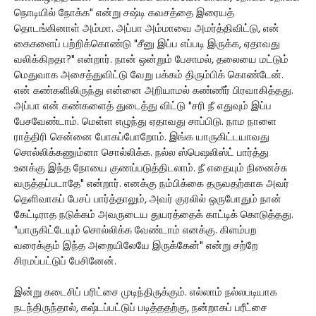
நொடியில் நோக்க" என்று சஷ்டி கவசத்தை இரையத்
தொடங்கினாள் அம்மா. அப்பா அம்மாவை அமர்த்திவிட்டு, என்
கைகளைப் பற்றிக்கொண்டு "சீனு இப்ப எப்படி இருக்க, ஏதாவது
வலிக்கிறதா?" என்றார். நான் ஒன்றும் பேசாமல், தலையை மட்டும்
மெதுவாக அசைத்துவிட்டு வேறு பக்கம் திரும்பிக் கொண்டேன்.
என் கண்களிலிருந்து என்னை அறியாமல் கண்ணீர் பிரவாகித்தது.
அப்பா என் கண்களைத் துடைத்து விட்டு "சரி நீ எதுவும் இப்ப
பேசவேண்டாம். மெள்ள எழுந்து ஏதாவது சாப்பிடு. நாம நாளை
ராத்திரி சென்னை போகப்போறோம். இங்க யாருகிட்டயாவது
சொல்லிக்கணும்னா சொல்லிக்க. நல்ல ஸ்பெஷலிஸ்ட் பார்த்து
உனக்கு இந்த நோயை குணப்படுத்திடலாம். நீ எதையும் நினைச்சு
வருத்தப்படாதே" என்றார். எனக்கு நம்பிக்கை தருவதற்காக அவர்
தெளிவாகப் பேசப் பார்த்தாலும், அவர் குரலில் ஒருபோதும் நான்
கேட்டிராத நடுக்கம் அவருடைய துயரத்தைக் காட்டிக் கொடுத்தது.
"யாருகிட்டேயும் சொல்லிக்க வேண்டாம் எனக்கு. கிளம்பற
வரைக்கும் இந்த அறையிலேயே இருக்கேன்" என்று சற்றே
சிரமப்பட்டுப் பேசினேன்.
இன்று கடைசிப் பரிட்சை முடிந்திருக்கும். எல்லாம் நல்லபடியாக
நடந்திருந்தால், கஷ்டப்பட்டுப் படித்ததற்கு, நன்றாகப் பரீட்சை