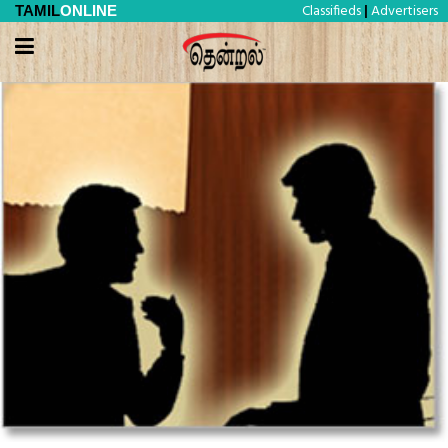
Classifieds
Advertisers
TAMIL
ONLINE
|