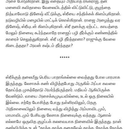
அசை போடுகிறான். இது எதையும் அறியாத ரங்கராஜ், தன்
மனைவி கவிதாவை வேலையிடத்தில் விட்டுவிட்டு, குழந்தை
நித்யாவோடு தினேஷ் வீட்டுக்கு, ஸ்ரீயை சந்திக்கக் கிளம்புகிறான்.
நடுவழியில் மழையில் மாட்டிக் கொள்கிறான். ராஜை அழைத்து வர
தினேஷ், ஸ்ரீயுடன் கிளம்புகிறான். ஸ்ரீ தனக்கு ஏற்பட்ட காயத்தை
மேலும் நினைவு கூர்ந்தவாறே ராஜைப் பழி தீர்க்கும் எண்ணத்தில்
காரைச் செலுத்துகிறான். ஸ்ரீ பழி தீர்த்தானா? ராஜுக்கு வேலை
கிடைத்ததா? அவன் கஷ்டம் தீர்ந்ததா?
*****
ஸ்ரீக்குத் தலைமீது பெரிய பாறாங்கல்லை வைத்தது போல பாரமாக
இருந்தது. லேசாகக் கண் விழித்தபோது அருகில் அப்பா கவலை
தோய்ந்த முகத்தோடு அமர்ந்திருந்தார். மதியம் ஆகியிருக்க
வேண்டும். வாயை அசைக்கமுடியவில்லை, உடல் ஒரு நிலையில்
இல்லை. சற்றே யோசித்த போது நள்ளிரவிலும், பிறகு
அதிகாலையிலும் நினைவு வந்து விழித்து அம்மாவிடமும்,
மாமாவிடமும் பேசியது லேசாக நினைவுக்கு வந்தது. ஆனால்
எல்லாமே ஒருவித குழப்பக் கலவையாக நினைவில் இருந்தது. நான்
கண்விழித்த உடன் "காக்க காக்க கனகவேல் காக்க, நோக்க நோக்க