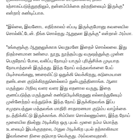
உற்சாகப்படுத்துறதிலும், தன்னம்பிக்கை தர்றதிலையும் இருக்கு"
என்றார் கண்டிப்பாக.
"இல்லை, இவனோட எதிர்காலம் எப்படி இருக்குமோனு கவலையில
சொல்லிட்டேன். நீங்க சொல்றது ஆறுதலா இருக்கு" என்றாள் அம்மா.
"உங்களுக்கு ஆறுதலுக்காக வெறுமனே இதைச் சொல்லலை. இது
நிதர்சனமான உண்மை. நூறு, நூத்தம்பது வருஷத்துக்கு முன்ன
பெருநோய் போல, வலிப்பு நோயும் யாரும் புரிஞ்சிக்க முடியாத
நோயாத்தான் இருந்தது. இந்த நோய் வந்தவங்களை பேய்
பிடிச்சவங்கனு, ஊரைவிட்டு ஒதுக்கி வெக்கிறது, கடுமையான
தண்டனை குடுக்கிறதுனெல்லாம் துன்புறுத்தினாங்க. ஆனா
மருத்துவ அறிவு வளர வளர இது எதனால வருது, இதை
குணப்படுத்த மருந்துகள் கண்டுபிடிக்கிறதுனு எல்லாத்துலேயும்
முன்னேற்றம் வந்துடுச்சு. இந்த நோய் இருக்கிறவங்க இப்ப
சமுதாயத்துல மத்தவங்க மாதிரி சாதாரணமா குடும்ப வாழ்க்கை
நடத்திக்கிட்டு இருக்காங்க. சிம்பிளா சொல்லணும்னா, இந்த நோய்
மூளையில திடீர்னு அடிக்கிற ஒரு புயல். மூளை நம்ம மொத்த
உடலையும் இயக்குறதால, அதுல அடிக்கிற புயல் தற்காலிகமா
இவங்களை நிலை தடுமாற வெக்குது. அவ்வளவுதான்.