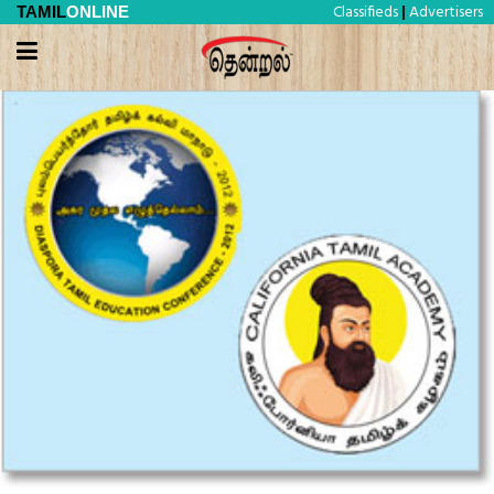
Classifieds
Advertisers
TAMIL
ONLINE
|