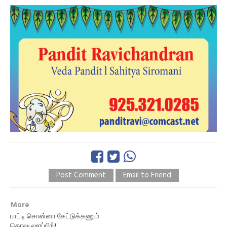
Post Comment
Email to Friend
More
பாட்டி சொன்னா கேட்டுக்கணும்
கொலு ஹாப்பிங்!