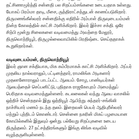
தட்சிணாமூர்த்தி சன்னதி பல சிறப்பம்சங்களை உடையதாக உள்ளது.
யோகப் பிரம்மா தாடி, மீசை, ருத்திராட்சத்துடன் காணப்படுகிறார்.
திருமணங்கீஸ்வரர் சன்னதிக்கு எதிரில் அம்பாள் திருவுடையம்மன்
நின்ற கோலத்தில் காட்சி அளிக்கிறார். இவர் இச்சா சக்தி. ஒரே
சிற்பி மூன்று சிலைகளை வடிவமைத்து அவற்றை மேலூர்,
திருவொற்றியூர், திருமுல்லைவாயிலில் பிரதிஷ்டை செய்ததாகக்
கூறுகிறார்கள்.
வடிவுடையம்மன், திருவொற்றியூர்
இவர் ஞான சக்தியாக, மிக கம்பீரமாகக் காட்சி அளிக்கிறார். அப்பர்
முதலிய நால்வராலும், பட்டினத்தார், ராமலிங்க அடிகளார்
முதலானோராலும் பாடப்பட்ட ஆலயம். சோழ, பாண்டியர்கள்
ஆலயத்தைச் செப்பனிட்டு, புதிதாக ராஜகோபுரம் அமைத்துப்
பெரிதாக வடிவமைத்துள்ளனர். கடலலைகள் வந்து ஆலய வாசலில்
ஒற்றிச் சென்றதால் இது ஒற்றியூர் ஆயிற்று. சுந்தரர்-சங்கிலி
நாச்சியார் மணம் நடந்த தலம். இறைவன் பெயர் ஆதிபுரீஸ்வரர்
மற்றும் புற்றிடம் கொண்டார். சென்னை நகரின் மிகப் பழமையான
கோயில்களில் இதுவும் ஒன்று. பல்வேறு சிறப்புகளை உடைய
திருத்தலம். 27 நட்சத்திரங்களும் இங்கு லிங்க வடிவில்
எழுந்தருளியுள்ளனர்.