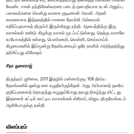
திரட்டிக் கொண்டு வர, செய்வதறியாது திகைத்த மன்னன் ஈசனை
வேண்ட ஈசன் நந்திகேஸ்வரரை படைத் தளபதியாக உடன் அனுப்ப,
பகைவர்களை வென்று வாகை சூடினான் அவன். அதன்
காரணமாக இத்தலத்தில் ஈசனை நோக்கி அல்லாமல்
எதிர்ப்புறமாகத் திரும்பி இருக்கிறது நந்தி. ஆலயத்திற்கு இரு
வாசல்கள் உண்டு. கிழக்கு வாசல் மூடப்பட்டுள்ளது. தெற்கு வாசலே
உபயோகத்தில் உள்ளது. பௌர்ணமி, வெள்ளி, செவ்வாய்க்
கிழமைகளில் இம்மூன்று தேவியரையும் ஒரே நாளில் அடுத்தடுத்து
தரிசிப்பது விசேஷம்.
சீதா துரைராஜ்
திருத்தம்: ஜூலை, 2011 இதழில் மன்னார்குடி 108 திவ்ய
தேசங்களில் ஒன்று என எழுதியிருந்தேன். அது அபிமானத் தலமே.
குறிப்புகளைத் தொகுத்து எழுதும்போது தவறு நிகழ்ந்து விட்டது.
இதனைச் சுட்டிக் காட்டிய வாசகர்கள் ஸ்ரீராம், விஜய திருவேங்கடம்
ஆகியோருக்கு நன்றி.
விளம்பரம்