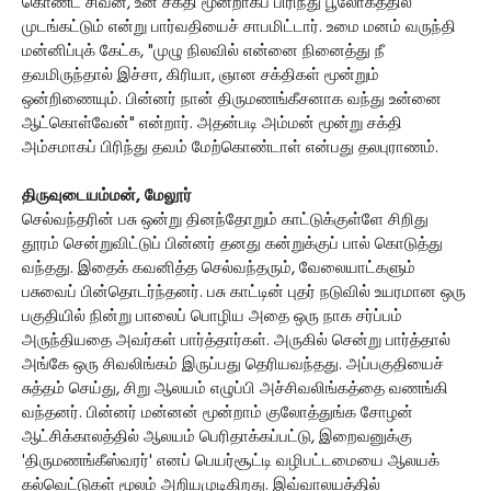
கொண்ட சிவன், உன் சக்தி மூன்றாகப் பிரிந்து பூலோகத்தில்
முடங்கட்டும் என்று பார்வதியைச் சாபமிட்டார். உமை மனம் வருந்தி
மன்னிப்புக் கேட்க, "முழு நிலவில் என்னை நினைத்து நீ
தவமிருந்தால் இச்சா, கிரியா, ஞான சக்திகள் மூன்றும்
ஒன்றிணையும். பின்னர் நான் திருமணங்கீசனாக வந்து உன்னை
ஆட்கொள்வேன்" என்றார். அதன்படி அம்மன் மூன்று சக்தி
அம்சமாகப் பிரிந்து தவம் மேற்கொண்டாள் என்பது தலபுராணம்.
திருவுடையம்மன், மேலூர்
செல்வந்தரின் பசு ஒன்று தினந்தோறும் காட்டுக்குள்ளே சிறிது
தூரம் சென்றுவிட்டுப் பின்னர் தனது கன்றுக்குப் பால் கொடுத்து
வந்தது. இதைக் கவனித்த செல்வந்தரும், வேலையாட்களும்
பசுவைப் பின்தொடர்ந்தனர். பசு காட்டின் புதர் நடுவில் உயரமான ஒரு
பகுதியில் நின்று பாலைப் பொழிய அதை ஒரு நாக சர்ப்பம்
அருந்தியதை அவர்கள் பார்த்தார்கள். அருகில் சென்று பார்த்தால்
அங்கே ஒரு சிவலிங்கம் இருப்பது தெரியவந்தது. அப்பகுதியைச்
சுத்தம் செய்து, சிறு ஆலயம் எழுப்பி அச்சிவலிங்கத்தை வணங்கி
வந்தனர். பின்னர் மன்னன் மூன்றாம் குலோத்துங்க சோழன்
ஆட்சிக்காலத்தில் ஆலயம் பெரிதாக்கப்பட்டு, இறைவனுக்கு
'திருமணங்கீஸ்வரர்' எனப் பெயர்சூட்டி வழிபட்டமையை ஆலயக்
கல்வெட்டுகள் மூலம் அறியமுடிகிறது. இவ்வாலயத்தில்