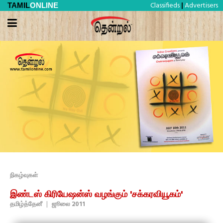
Classifieds
Advertisers
TAMIL
ONLINE
|
நிகழ்வுகள்
இண்டஸ் கிரியேஷன்ஸ் வழங்கும் 'சக்கரவியூகம்'
தமிழ்த்தேனீ
|
ஜூலை 2011