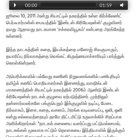
00:00
01:59
ஜூலை 10, 2011 அன்று சியாட்டில் நகரத்தில் உள்ள கிர்க்லேண்ட்
பெர்ஃபார்மன்ஸ் மையத்தில் 'இண்டஸ் கிரியேஷன்ஸ்' குழுவினர்
தமது ஆறாவது நாடகமான 'சக்கரவியூகம்' என்பதை அரங்கேற்ற
உள்ளனர்.
இந்த நாடகத்தின் கதை, இயக்கத்தை மனோஜ் சிவகுமாரும்,
தயாரிப்பு நிர்வாகத்தை வெங்கட் கிருஷ்ணமாச்சாரியும் பார்த்துக்
கொள்கின்றனர்.
அமெரிக்காவில் பல்வேறு கணினி நிறுவனங்களில் பணிபுரியும்
தமிழ்க் கணிப் பொறியாளர்கள் இணைந்து, வாஷிங்டன்
மாகாணத்தின் சியாட்டில் நகரத்தில் 2006ம் ஆண்டு இண்டஸ்
க்ரியேஷன்ஸ் நாடகக் குழுவை ஏற்படுத்தினர். முற்றிலும்
தன்னார்வலர்களே பங்குபெறும் இக்குழுவில் நடிப்பு, மேடை
நிர்வாகம், இசை, கதை, வசனம், அரங்க வடிவமைப்பு, ஒலி, ஒளி
என்று எல்லாவற்றையும் தாமே திட்டமிட்டு உருவாக்கிச் சிறப்பாக
அளிக்கிறார்கள். "நாடகக் கலையை வளர்ப்பது மட்டுமல்லாமல்,
நாடகங்கள் மூலமாக ஈட்டும் தொகையை இந்தியாவில் இருக்கும்