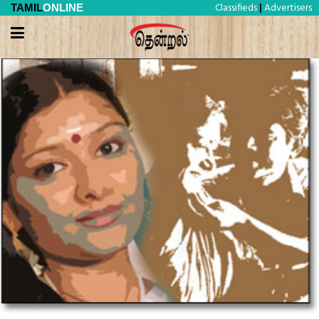
Classifieds
Advertisers
TAMIL
ONLINE
|