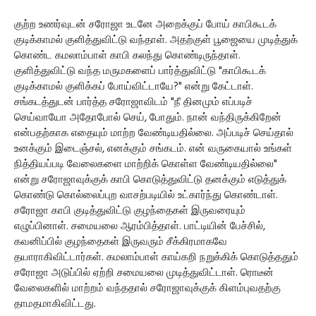
குற்ற உணர்வுடன் சரோஜா உடனே அறைக்குப் போய் காபிகூடக்
குடிக்காமல் குளித்துவிட்டு வந்தாள். அதற்குள் பூஜையை முடித்துக்
கொண்ட கமலாம்பாள் காபி கலந்து கொண்டிருந்தாள்.
குளித்துவிட்டு வந்த மருமகளைப் பார்த்துவிட்டு "காபிகூடக்
குடிக்காமல் குளிக்கப் போய்விட்டாயே?" என்று கேட்டாள்.
சங்கடத்துடன் பார்த்த சரோஜாவிடம் "நீ தினமும் எப்படிச்
செய்வாயோ அதோபோல் செய், போதும். நான் வந்திருக்கிறேன்
என்பதற்காக எதையும் மாற்ற வேண்டியதில்லை. அப்படிச் செய்தால்
உனக்கும் இடைஞ்சல், எனக்கும் சங்கடம். என் வருகையால் உங்கள்
நித்தியப்படி வேலைகளை மாற்றிக் கொள்ள வேண்டியதில்லை"
என்று சரோஜாவுக்குக் காபி கொடுத்துவிட்டு தனக்கும் எடுத்துக்
கொண்டு கொல்லைப்புற வாசற்படியில் உட்கார்ந்து கொண்டாள்.
சரோஜா காபி குடித்துவிட்டு குழந்தைகள் இருவரையும்
எழுப்பினாள். சமையலை ஆரம்பித்தாள். பாட்டியின் பேச்சில்,
கவனிப்பில் குழந்தைகள் இருவரும் சீக்கிரமாகவே
தயாராகிவிட்டார்கள். கமலாம்பாள் காய்கறி நறுக்கிக் கொடுத்ததும்
சரோஜா அடுப்பில் ஏற்றி சமையலை முடித்துவிட்டாள். ரொடீன்
வேலைகளில் மாற்றம் வந்ததால் சரோஜாவுக்குக் கிளம்புவதற்கு
தாமதமாகிவிட்டது.