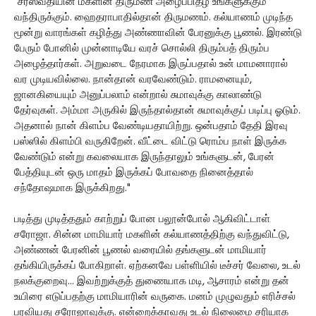
"சரஸ்வதியின் மகளின் திருமண அழைப்பிதழ் உங்களுக்கும்
வந்திருக்கும். ஹைதராபாதில்தான் திருமணம். கல்யாணம் முடிந்த
மூன்று வாரங்கள் கழித்து அண்ணாவின் பேரனுக்கு பூணல். இரண்டு
பேரும் போனில் முன்னாடியே வரச் சொல்லி திரும்பத் திரும்ப
அழைத்தார்கள். அறுவடை நேரமாக இருப்பதால் உன் மாமனாரால்
வர முடியவில்லை. நான்தான் வரவேண்டும். ராமனையும்,
ஜானகியையும் அனுப்பலாம் என்றால் சுமாவுக்கு காலாண்டு
தேர்வுகள். அம்மா அருகில் இருந்தால்தான் சுமாவுக்குப் படிப்பு ஓடும்.
அதனால் நான் கிளம்ப வேண்டியதாயிற்று. ஒன்பதாம் தேதி இரவு
பஸ்ஸில் கிளம்பி வருகிறேன். வீட்டை விட்டு ரொம்ப நாள் இருக்க
வேண்டும் என்று கவலையாக இருந்தாலும் உங்களுடன், பேரன்
பேத்தியுடன் ஒரு மாதம் இருக்கப் போவதை நினைத்தால்
சந்தோஷமாக இருக்கிறது."
படித்து முடித்ததும் காற்றுப் போன பலூன்போல் ஆகிவிட்டாள்
சரோஜா. சின்ன மாமியார் மகளின் கல்யாணத்திற்கு வந்துவிட்டு,
அண்ணன் பேரனின் பூணல் வரையில் தங்களுடன் மாமியார்
தங்கியிருக்கப் போகிறாள். ஏற்கனவே பள்ளியில் டீச்சர் வேலை, உடல்
நலக்குறைவு... இவற்றுக்குத் துணையாக மடி, ஆசாரம் என்று தன்
உயிரை எடுப்பதற்கு மாமியாரின் வருகை. மனம் முழுவதும் எரிச்சல்
பரவியது சரோஜாவுக்கு. என்றைக்காவது உடல் நிலைமை சரியாக