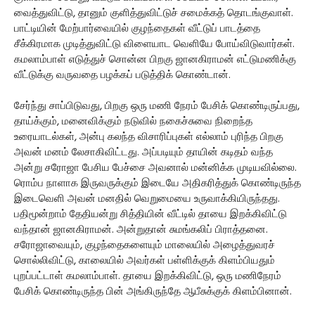
வைத்துவிட்டு, தானும் குளித்துவிட்டுச் சமைக்கத் தொடங்குவாள்.
பாட்டியின் மேற்பார்வையில் குழந்தைகள் வீட்டுப் பாடத்தை
சீக்கிரமாக முடித்துவிட்டு விளையாட வெளியே போய்விடுவார்கள்.
கமலாம்பாள் எடுத்துச் சொன்ன பிறகு ஜானகிராமன் எட்டுமணிக்கு
வீட்டுக்கு வருவதை பழக்கப் படுத்திக் கொண்டான்.
சேர்ந்து சாப்பிடுவது, பிறகு ஒரு மணி நேரம் பேசிக் கொண்டிருப்பது,
தாய்க்கும், மனைவிக்கும் நடுவில் நகைச்சுவை நிறைந்த
உரையாடல்கள், அன்பு கலந்த விசாரிப்புகள் எல்லாம் புரிந்த பிறகு
அவன் மனம் லேசாகிவிட்டது. அப்படியும் தாயின் கடிதம் வந்த
அன்று சரோஜா பேசிய பேச்சை அவனால் மன்னிக்க முடியவில்லை.
ரொம்ப நாளாக இருவருக்கும் இடையே அதிகரித்துக் கொண்டிருந்த
இடைவெளி அவன் மனதில் வெறுமையை உருவாக்கியிருந்தது.
பதிமூன்றாம் தேதியன்று சித்தியின் வீட்டில் தாயை இறக்கிவிட்டு
வந்தான் ஜானகிராமன். அன்றுதான் சுமங்கலிப் பிராத்தனை.
சரோஜாவையும், குழந்தைகளையும் மாலையில் அழைத்துவரச்
சொல்லிவிட்டு, காலையில் அவர்கள் பள்ளிக்குக் கிளம்பியதும்
புறப்பட்டாள் கமலாம்பாள். தாயை இறக்கிவிட்டு, ஒரு மணிநேரம்
பேசிக் கொண்டிருந்த பின் அங்கிருந்தே ஆபீசுக்குக் கிளம்பினான்.