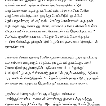
விவேகம் கூட இருக்காது. யாரையோ குற்றம் சாட்டிக்கொண்டு,
தங்கள் தலையெழுத்தை நினைத்து நொந்துகொண்டு
வாழ்க்கையைக் கழித்து விடுவார்கள். எத்தனையோ பேரின்
வாழ்க்கை வியர்த்தமாக முடிந்து போய்விடும். முன்பின்
தெரியாதவர்களுடன் அட்ஜஸ்ட செய்து கொள்ளாமல் ஒரு நாள்
கழியாதபோது, கணவனுடனோ, மனைவியுடனோ சின்னச் சின்ன
விஷயங்களில் சமாதானமாகப் போகாமல் ஏன் இந்த பிடிவாதம்?"
மெல்லிய குரலில் நயமாக எடுத்துச் சொல்லிக் கொண்டிருந்த
தாயின் பேச்சுக்கு ஒப்புதல் அளிப்பதுபோல் தலையை அசைத்தான்
ஜானகிராமன்.
பார்த்துக் கொண்டிருந்த போதே பூணல் பங்ஷனும் முடிந்து விட்டது.
கமலாம்பாள் ஊருக்குத் திரும்பும் நாளும் வந்துவிட்டது. மகன்
கொண்டுவந்த பூச்சரத்தில் பாதியை சுவாமி படத்துக்குப்
போட்டுவிட்டு, ஒரு கிள்ளலைத் தலையில் சூடிக்கொண்டு, மீதியை
மருமகளிடம் கொடுத்தாள். "உடல்நலம் ஜாக்கிரதை! வீடு முழுவதும்
உன்னைச் சார்ந்துதான் இருக்கிறது" என்றாள் கமலாம்பாள்.
முதல்நாள் இரவு கூந்தலில் சூடியிருந்த மலர்களை
முகர்ந்துகொண்டே கணவன் சொன்னது நினைவுக்கு வந்தது.
தொண்டைக்குழியில் ஏதோ அடைத்துக் கொள்வது போல் இருந்தது.