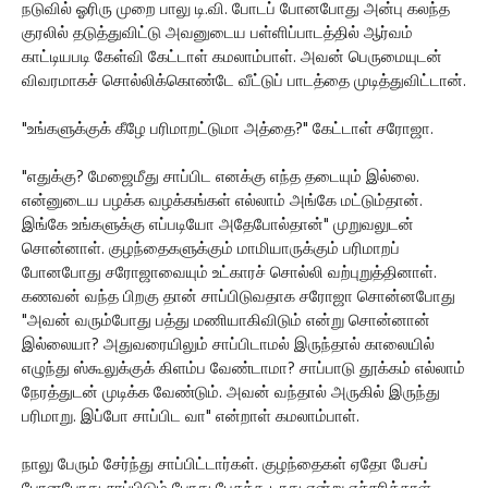
நடுவில் ஓரிரு முறை பாலு டி.வி. போடப் போனபோது அன்பு கலந்த
குரலில் தடுத்துவிட்டு அவனுடைய பள்ளிப்பாடத்தில் ஆர்வம்
காட்டியபடி கேள்வி கேட்டாள் கமலாம்பாள். அவன் பெருமையுடன்
விவரமாகச் சொல்லிக்கொண்டே வீட்டுப் பாடத்தை முடித்துவிட்டான்.
"உங்களுக்குக் கீழே பரிமாறட்டுமா அத்தை?" கேட்டாள் சரோஜா.
"எதுக்கு? மேஜைமீது சாப்பிட எனக்கு எந்த தடையும் இல்லை.
என்னுடைய பழக்க வழக்கங்கள் எல்லாம் அங்கே மட்டும்தான்.
இங்கே உங்களுக்கு எப்படியோ அதேபோல்தான்" முறுவலுடன்
சொன்னாள். குழந்தைகளுக்கும் மாமியாருக்கும் பரிமாறப்
போனபோது சரோஜாவையும் உட்காரச் சொல்லி வற்புறுத்தினாள்.
கணவன் வந்த பிறகு தான் சாப்பிடுவதாக சரோஜா சொன்னபோது
"அவன் வரும்போது பத்து மணியாகிவிடும் என்று சொன்னான்
இல்லையா? அதுவரையிலும் சாப்பிடாமல் இருந்தால் காலையில்
எழுந்து ஸ்கூலுக்குக் கிளம்ப வேண்டாமா? சாப்பாடு தூக்கம் எல்லாம்
நேரத்துடன் முடிக்க வேண்டும். அவன் வந்தால் அருகில் இருந்து
பரிமாறு. இப்போ சாப்பிட வா" என்றாள் கமலாம்பாள்.
நாலு பேரும் சேர்ந்து சாப்பிட்டார்கள். குழந்தைகள் ஏதோ பேசப்