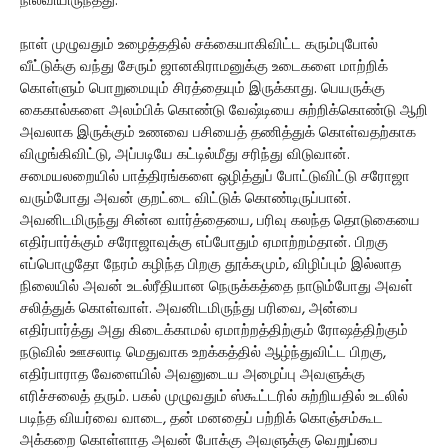
நிலவியிருந்தது.
நாள் முழுவதும் உழைத்ததில் சக்கையாகிவிட்ட கரும்புபோல்
வீட்டுக்கு வந்து சேரும் ஜானகிராமனுக்கு உடைகளை மாற்றிக்
கொள்ளும் பொறுமையும் சிரத்தையும் இருக்காது. பெயருக்கு
கைகால்களை அலம்பிக் கொண்டு வேஷ்டியை சுற்றிக்கொண்டு ஆறி
அவலாக இருக்கும் உணவை பசியைத் தணித்துக் கொள்வதற்காக
விழுங்கிவிட்டு, அப்படியே கட்டில்மீது சரிந்து விடுவான்.
சமையலறையில் பாத்திரங்களை ஒழித்துப் போட்டுவிட்டு சரோஜா
வரும்போது அவன் குறட்டை விட்டுக் கொண்டிருப்பான்.
அவனிடமிருந்து சின்ன வார்த்தையை, பரிவு கலந்த தொடுகையை
எதிர்பார்க்கும் சரோஜாவுக்கு எப்போதும் ஏமாற்றம்தான். பிறகு
எப்பொழுதோ நேரம் கழிந்த பிறகு தூக்கமும், விழிப்பும் இல்லாத
நிலையில் அவன் உடல்ரீதியான நெருக்கத்தை நாடும்போது அவள்
சலித்துக் கொள்வாள். அவனிடமிருந்து பரிவை, அன்பை
எதிர்பார்த்து அது கிடைக்காமல் ஏமாற்றத்திற்கும் ரோஷத்திற்கும்
நடுவில் ஊசலாடி மெதுவாக உறக்கத்தில் ஆழ்ந்துவிட்ட பிறகு,
எதிர்பாராத வேளையில் அவனுடைய அழைப்பு அவளுக்கு
எரிச்சலைத் தரும். பகல் முழுவதும் ஸ்கூட்டரில் சுற்றியதில் உடலில்
படிந்த வியர்வை வாடை, தன் மனதைப் பற்றிக் கொஞ்சம்கூட
அக்கறை கொள்ளாத அவன் போக்கு அவளுக்கு வெறுப்பை