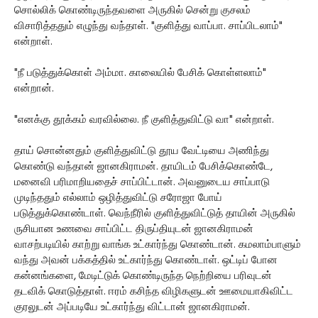
சொல்லிக் கொண்டிருந்தவளை அருகில் சென்று குசலம்
விசாரித்ததும் எழுந்து வந்தாள். "குளித்து வாப்பா. சாப்பிடலாம்"
என்றாள்.
"நீ படுத்துக்கொள் அம்மா. காலையில் பேசிக் கொள்ளலாம்"
என்றான்.
"எனக்கு தூக்கம் வரவில்லை. நீ குளித்துவிட்டு வா" என்றாள்.
தாய் சொன்னதும் குளித்துவிட்டு தூய வேட்டியை அணிந்து
கொண்டு வந்தான் ஜானகிராமன். தாயிடம் பேசிக்கொண்டே,
மனைவி பரிமாறியதைச் சாப்பிட்டான். அவனுடைய சாப்பாடு
முடிந்ததும் எல்லாம் ஒழித்துவிட்டு சரோஜா போய்
படுத்துக்கொண்டாள். வெந்நீரில் குளித்துவிட்டுத் தாயின் அருகில்
ருசியான உணவை சாப்பிட்ட திருப்தியுடன் ஜானகிராமன்
வாசற்படியில் காற்று வாங்க உட்கார்ந்து கொண்டான். கமலாம்பாளும்
வந்து அவன் பக்கத்தில் உட்கார்ந்து கொண்டாள். ஒட்டிப் போன
கன்னங்களை, மேடிட்டுக் கொண்டிருந்த நெற்றியை பரிவுடன்
தடவிக் கொடுத்தாள். ஈரம் கசிந்த விழிகளுடன் ஊமையாகிவிட்ட
குரலுடன் அப்படியே உட்கார்ந்து விட்டான் ஜானகிராமன்.