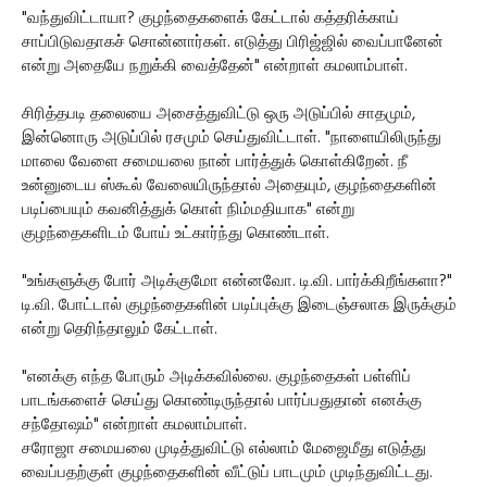
"வந்துவிட்டாயா? குழந்தைகளைக் கேட்டால் கத்தரிக்காய்
சாப்பிடுவதாகச் சொன்னார்கள். எடுத்து பிரிஜ்ஜில் வைப்பானேன்
என்று அதையே நறுக்கி வைத்தேன்" என்றாள் கமலாம்பாள்.
சிரித்தபடி தலையை அசைத்துவிட்டு ஒரு அடுப்பில் சாதமும்,
இன்னொரு அடுப்பில் ரசமும் செய்துவிட்டாள். "நாளையிலிருந்து
மாலை வேளை சமையலை நான் பார்த்துக் கொள்கிறேன். நீ
உன்னுடைய ஸ்கூல் வேலையிருந்தால் அதையும், குழந்தைகளின்
படிப்பையும் கவனித்துக் கொள் நிம்மதியாக" என்று
குழந்தைகளிடம் போய் உட்கார்ந்து கொண்டாள்.
"உங்களுக்கு போர் அடிக்குமோ என்னவோ. டி.வி. பார்க்கிறீங்களா?"
டி.வி. போட்டால் குழந்தைகளின் படிப்புக்கு இடைஞ்சலாக இருக்கும்
என்று தெரிந்தாலும் கேட்டாள்.
"எனக்கு எந்த போரும் அடிக்கவில்லை. குழந்தைகள் பள்ளிப்
பாடங்களைச் செய்து கொண்டிருந்தால் பார்ப்பதுதான் எனக்கு
சந்தோஷம்" என்றாள் கமலாம்பாள்.
சரோஜா சமையலை முடித்துவிட்டு எல்லாம் மேஜைமீது எடுத்து
வைப்பதற்குள் குழந்தைகளின் வீட்டுப் பாடமும் முடிந்துவிட்டது.