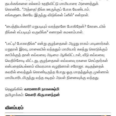
தயக்கங்களை எல்லாம் உதறிவிட்டு மாமியாரை அணைத்துக்
கொண்டே "அத்தை! நீங்க ஊருக்குப் போக வேண்டாம்.
எங்களுடைனேயே இருந்து விடுங்கள் ப்ளீஸ்" என்றாள்.
"பைத்தியக்காரி! மறுபடியும் வரத்தானே போகிறேன்? கோடையில்
நீங்கள் எப்படியும் வருவீங்க" எனாறள் கமலாம்பாள்.
"பாட்டி! போகாதீங்க" என்று குழந்தைகள் அழுது ராகம் பாடினார்கள்.
மறுநாள் இரவு, மாலையில் வந்ததும் மாமியார் கலந்து கொடுக்கும்
காபிக்குத் தான் எவ்வளவு அடிமை ஆகிவிட்டாள், வீடு எவ்வளவு
வெறிச்சோடி விட்டது, குழந்தைகள் எவ்வளவு ரகளை செய்தார்கள்
என்பதையெல்லாம் விவரமாக எழுதினாள் சரோஜா. கடிதத்தைக்
கவரில் வைத்துக் கொண்டிருந்த போது ஓரு மாதத்துக்கு முன்னால்
மாமியாரிடமிருந்து வந்த கடிதம் அவள் நினைவுக்கு வந்தது.
தெலுங்கில்:
வாரணாசி நாகலக்ஷ்மி
தமிழாக்கம்:
கௌரி கிருபானந்தன்
விளம்பரம்