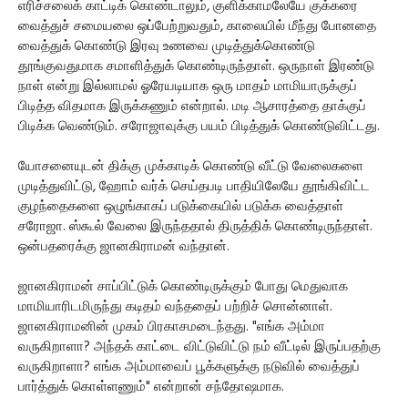
எரிச்சலைக் காட்டிக் கொண்டாலும், குளிக்காமலேயே குக்கரை
வைத்துச் சமையலை ஒப்பேற்றுவதும், காலையில் மீந்து போனதை
வைத்துக் கொண்டு இரவு உணவை முடித்துக்கொண்டு
தூங்குவதுமாக சமாளித்துக் கொண்டிருந்தாள். ஒருநாள் இரண்டு
நாள் என்று இல்லாமல் ஓரேயடியாக ஒரு மாதம் மாமியாருக்குப்
பிடித்த விதமாக இருக்கணும் என்றால். மடி ஆசாரத்தை தாக்குப்
பிடிக்க வெண்டும். சரோஜாவுக்கு பயம் பிடித்துக் கொண்டுவிட்டது.
யோசனையுடன் திக்கு முக்காடிக் கொண்டு வீட்டு வேலைகளை
முடித்துவிட்டு, ஹோம் வர்க் செய்தபடி பாதியிலேயே தூங்கிவிட்ட
குழந்தைகளை ஒழுங்காகப் படுக்கையில் படுக்க வைத்தாள்
சரோஜா. ஸ்கூல் வேலை இருந்ததால் திருத்திக் கொண்டிருந்தாள்.
ஒன்பதரைக்கு ஜானகிராமன் வந்தான்.
ஜானகிராமன் சாப்பிட்டுக் கொண்டிருக்கும் போது மெதுவாக
மாமியாரிடமிருந்து கடிதம் வந்ததைப் பற்றிச் சொன்னாள்.
ஜானகிராமனின் முகம் பிரகாசமடைந்தது. "எங்க அம்மா
வருகிறாளா? அந்தக் காட்டை விட்டுவிட்டு நம் வீட்டில் இருப்பதற்கு
வருகிறாளா? எங்க அம்மாவைப் பூக்களுக்கு நடுவில் வைத்துப்
பார்த்துக் கொள்ளணும்" என்றான் சந்தோஷமாக.