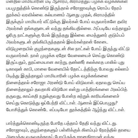
மனதில் மாமியாரின் மடி ஆசாரம், கிராமத்துப் பழக்க வழக்கங்கள்
பயமுறுத்திக் கொண்டு இருந்தால் சரோஜாவுக்கு ரொம்ப நேரம்
தூக்கம் வரவில்லை. கல்யாணம் ஆனது முதல், கிராமத்தில்
இருக்கும் மாமியார் வீட்டுக்கு இவர்கள் போய் வருவார்களே தவிர
அவர்கள் தங்களுடைன் வந்து தங்கியதில்லை. அப்படியே வந்தாலும்
ஓரிரு நாட்களுக்கு மேல் இருந்தது இல்லை. மைத்துனர் குடும்பம்
அவர்களுடன் தங்கியிருந்ததால் இவர்கள்தான் கோடை
விடுமுறையில் குழந்தைகளுடன் சில நாட்கள் போய் இருந்து விட்டு
வருவார்கள். நாள் முழுக்க ஏதோ வேலையைச் செய்து கொண்டு
இருப்பதும், தூய்மையான காற்று, தண்ணீர் கலக்காத பாலில் புது
டிகாஷன் காபி, மாலை வேளையில் தோட்டத்திற்கு போவது எல்லாம்
பிடித்து இருந்தாலும் மாமியாரின் பழக்க வழக்கங்களை
நினைத்தால் சரோஜா அரண்டு போய் விடுவாள். ஏதாவது செய்ய
நினைத்தாலும் தவறாகி விடுமோ என்று பாத்திரங்களை அலம்பித்
தருவது, காய்கறி நறுக்குவது போன்ற சுற்றுக் காரியங்களைச்
செய்து கொடுத்து ஒப்பேற்றி விட்டாள். ஆனால் இப்பொழுது?
யோசித்துக் கொண்டே எப்படியோ தூக்கத்தில் ஆழ்ந்து விட்டாள்.
பார்த்துக்கொண்டிருந்த போதே பத்தாம் தேதி வந்து விட்டது.
சரோஜாவும், குழந்தைகளும் பள்ளிக்குக் கிளம்பும் நேரத்தில் தாயை
அழைத்து வருவதற்காகப் போயிருந்த ஜானகிராமன் வந்து