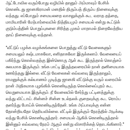
ஆட்டோவில வரும்போது வழியில் தானும் அம்மாவும் பேசிக்
கொண்டது ஜானகிராமன் மனதில் திரும்பத் திரும்ப நினைவுக்கு
வந்தது. எப்போதும் சமையலறை வாசலுக்குக் கூட வராத தந்தை,
மாமியாரின் மேற்பார்வையில் நித்தியமும் சமையல் என்று கூட்டுக்
குடும்பத்தின் பொறுப்புகளை சிரித்த முகம் மாறாமல் நிறைவேற்றிய
தாய் நினைவுக்கு வந்தாள்.
"வீட்டுப் பழக்க வழக்கங்களை பொறுத்து வீட்டு வேலைகளும்
சமையலும் கஷ்டமாகவோ, எளிதாகவோ இருக்கலாம். வேலையைப்
பகிர்ந்து கொள்வதற்கு இன்னொரு ஆள் கூட இருந்தால் கொஞ்சம்
சுலபமாக இருக்கும். உங்க பாட்டி இருந்தவரையில் நான் தனிமையாக
உணர்ந்தது இல்லை. வீட்டு வேலைகள் எவ்வளவு இருந்தாலும்,
ராமனுக்குக் கல்யாணம் முடிந்து ஜானகி வீட்டுக்கு வரும் வரையில்
நான் அதிகமாக புழங்கிக் கொண்டிருந்த கொல்லைப்புறம் கூட
வெறுமையாக இருக்கும். நீ வேலையில் சேர்ந்து பட்டினத்துக்கு
வந்து விட்டாய். சின்னச் சின்ன உடல்நலக் குறைவுக்கு கூட ரொம்ப
தளர்ந்து போய்க் கொண்டிருந்தேன். உங்க அப்பாவுக்கு என்ன
தோன்றியதோ தெரியவில்லை. வீட்டில் இருக்கும் நேரத்தில் அடிக்கடி
வந்து பேசிக் கொண்டிருந்தார். சமையல் ஆகிக் கொண்டிருந்தால்
இன்னும் எவ்வளவு நேரம் ஆகும் என்று விசாரிக்கத் தொடங்கினார்."