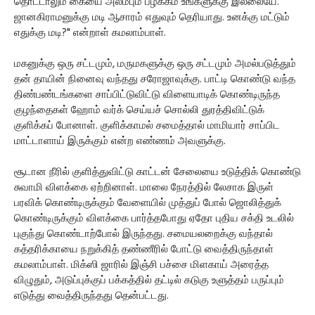
தொட்டாலும் கையை அலம்பும் பழக்கம் உங்களுக்கு இல்லையே.
ஜானகிராமனுக்கு மடி ஆசாரம் எதுவும் தெரியாது. உனக்கு மட்டும்
எதுக்கு மடி?" என்றாள் கமலாம்பாள்.
மகனுக்கு ஒரு சட்டமும், மருமகளுக்கு ஒரு சட்டமும் அமல்படுத்தும்
தன் தாயின் நினைவு வந்தது சரோஜாவுக்கு. பாட்டி கொண்டு வந்த
திண்பண்டங்களை சாப்பிட்டுவிட்டு விளையாடிக் கொண்டிருந்த
குழந்தைகள் ஹோம் வர்க் செய்யச் சொல்லி துரத்திவிட்டுக்
குளிக்கப் போனாள். குளிக்காமல் சமைத்தால் மாமியார் சாப்பிட
மாட்டாளாய் இருக்கும் என்ற எண்ணம் அவளுக்கு.
சூடான நீரில் குளித்துவிட்டு காட்டன் சேலையை உடுத்திக் கொண்டு
சுவாமி விளக்கை ஏற்றினாள். மாலை நேரத்தில் லேசாக இருள்
பரவிக் கொண்டிருக்கும் வேளையில் முத்துப் போல் ஜொலித்துக்
கொண்டிருக்கும் விளக்கை பார்த்தபோது ஏதோ புதிய சக்தி உடலில்
புகுந்து கொண்டாற்போல் இருந்தது. சமையலறைக்கு வந்தால்
கத்தரிக்காயை நறுக்கித் தண்ணீரில் போட்டு வைத்திருந்தாள்
கமலாம்பாள். மிக்ஸி ஜாரில் இஞ்சி பச்சை மிளகாய் அரைத்த
விழுதும், அடுப்புக்குப் பக்கத்தில் தட்டில் கடுகு உளுத்தம் பருப்பும்
எடுத்து வைத்திருந்தது தென்பட்டது.