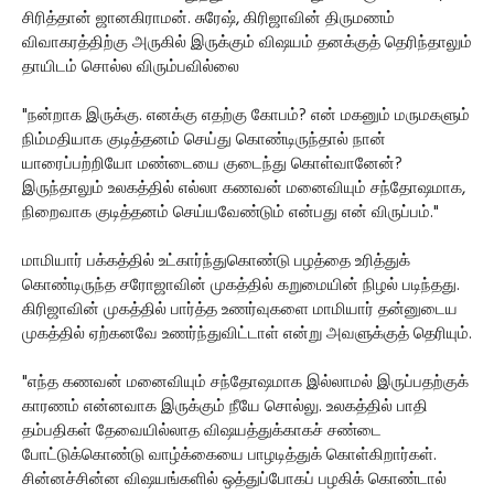
சிரித்தான் ஜானகிராமன். சுரேஷ், கிரிஜாவின் திருமணம்
விவாகரத்திற்கு அருகில் இருக்கும் விஷயம் தனக்குத் தெரிந்தாலும்
தாயிடம் சொல்ல விரும்பவில்லை
"நன்றாக இருக்கு. எனக்கு எதற்கு கோபம்? என் மகனும் மருமகளும்
நிம்மதியாக குடித்தனம் செய்து கொண்டிருந்தால் நான்
யாரைப்பற்றியோ மண்டையை குடைந்து கொள்வானேன்?
இருந்தாலும் உலகத்தில் எல்லா கணவன் மனைவியும் சந்தோஷமாக,
நிறைவாக குடித்தனம் செய்யவேண்டும் என்பது என் விருப்பம்."
மாமியார் பக்கத்தில் உட்கார்ந்துகொண்டு பழத்தை உரித்துக்
கொண்டிருந்த சரோஜாவின் முகத்தில் கறுமையின் நிழல் படிந்தது.
கிரிஜாவின் முகத்தில் பார்த்த உணர்வுகளை மாமியார் தன்னுடைய
முகத்தில் ஏற்கனவே உணர்ந்துவிட்டாள் என்று அவளுக்குத் தெரியும்.
"எந்த கணவன் மனைவியும் சந்தோஷமாக இல்லாமல் இருப்பதற்குக்
காரணம் என்னவாக இருக்கும் நீயே சொல்லு. உலகத்தில் பாதி
தம்பதிகள் தேவையில்லாத விஷயத்துக்காகச் சண்டை
போட்டுக்கொண்டு வாழ்க்கையை பாழடித்துக் கொள்கிறார்கள்.
சின்னச்சின்ன விஷயங்களில் ஒத்துப்போகப் பழகிக் கொண்டால்