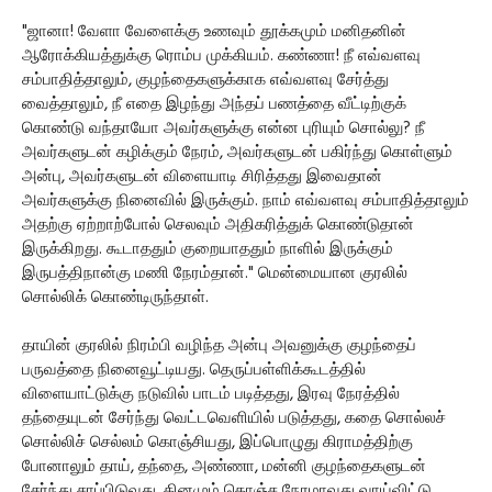
"ஜானா! வேளா வேளைக்கு உணவும் தூக்கமும் மனிதனின்
ஆரோக்கியத்துக்கு ரொம்ப முக்கியம். கண்ணா! நீ எவ்வளவு
சம்பாதித்தாலும், குழந்தைகளுக்காக எவ்வளவு சேர்த்து
வைத்தாலும், நீ எதை இழந்து அந்தப் பணத்தை வீட்டிற்குக்
கொண்டு வந்தாயோ அவர்களுக்கு என்ன புரியும் சொல்லு? நீ
அவர்களுடன் கழிக்கும் நேரம், அவர்களுடன் பகிர்ந்து கொள்ளும்
அன்பு, அவர்களுடன் விளையாடி சிரித்தது இவைதான்
அவர்களுக்கு நினைவில் இருக்கும். நாம் எவ்வளவு சம்பாதித்தாலும்
அதற்கு ஏற்றாற்போல் செலவும் அதிகரித்துக் கொண்டுதான்
இருக்கிறது. கூடாததும் குறையாததும் நாளில் இருக்கும்
இருபத்திநான்கு மணி நேரம்தான்." மென்மையான குரலில்
சொல்லிக் கொண்டிருந்தாள்.
தாயின் குரலில் நிரம்பி வழிந்த அன்பு அவனுக்கு குழந்தைப்
பருவத்தை நினைவூட்டியது. தெருப்பள்ளிக்கூடத்தில்
விளையாட்டுக்கு நடுவில் பாடம் படித்தது, இரவு நேரத்தில்
தந்தையுடன் சேர்ந்து வெட்டவெளியில் படுத்தது, கதை சொல்லச்
சொல்லிச் செல்லம் கொஞ்சியது, இப்பொழுது கிராமத்திற்கு
போனாலும் தாய், தந்தை, அண்ணா, மன்னி குழந்தைகளுடன்
சேர்ந்து சாப்பிடுவது, தினமும் கொஞ்ச நேரமாவது வாய்விட்டு,