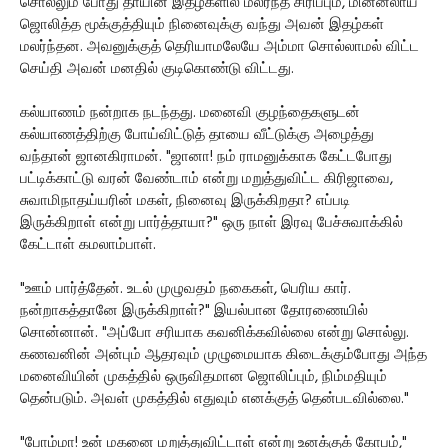
சொல்லும் போது தாயின் இதழ்களில் மலர்ந்த சிரிப்பும், மின்னலாய்
ஜொலித்த மூக்குத்தியும் நினைவுக்கு வந்து அவன் இதழ்கள்
மலர்ந்தன. அவனுக்குத் தெரியாமலேயே அம்மா சொல்லாமல் விட்ட
செய்தி அவன் மனதில் குடிகொண்டு விட்டது.
கல்யாணம் நன்றாக நடந்தது. மனைவி குழந்தைகளுடன்
கல்யாணத்திற்கு போய்விட்டுத் தாயை வீட்டுக்கு அழைத்து
வந்தான் ஜானகிராமன். "ஜானா! நம் ராமனுக்காக கேட்டபோது
பட்டிக்காட்டு வரன் வேண்டாம் என்று மறுத்துவிட்ட கிரிஜாவை,
சுவாமிநாதய்யரின் மகள், நினைவு இருக்கிறதா? எப்படி
இருக்கிறாள் என்று பார்த்தாயா?" ஒரு நாள் இரவு பேச்சுவாக்கில்
கேட்டாள் கமலாம்பாள்.
"ஊம் பார்த்தேன். உடல் முழுவதம் நகைகள், பெரிய கார்.
நன்றாகத்தானே இருக்கிறாள்?" இயல்பான தோரணையில்
சொன்னான். "அப்போ சரியாக கவனிக்கவில்லை என்று சொல்லு.
கணவனின் அன்பும் ஆதரவும் முழுமையாக கிடைக்கும்போது அந்த
மனைவியின் முகத்தில் ஒருவிதமான ஜொலிப்பும், நிம்மதியும்
தென்படும். அவள் முகத்தில் எதுவும் எனக்குத் தென்படவில்லை."
"போம்மா! உன் மகனை மறுத்துவிட்டாள் என்று உனக்குக் கோபம்,"