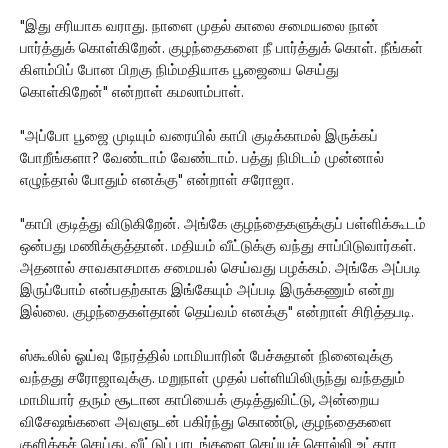
"இது சரியாக வராது. நாளை முதல் காலை சமையலை நான்
பார்த்துக் கொள்கிறேன். குழந்தைகளை நீ பார்த்துக் கொள். நீங்கள்
கிளம்பிப் போன பிறகு நிம்மதியாக பூஜையை செய்து
கொள்கிறேன்" என்றாள் கமலாம்பாள்.
"அப்போ பூஜை முடியும் வரையில் காபி குடிக்காமல் இருக்கப்
போறீங்களா? வேண்டாம் வேண்டாம். பத்து நிமிடம் முன்னால்
எழுந்தால் போதும் எனக்கு" என்றாள் சரோஜா.
"காபி குடித்து விடுகிறேன். அங்கே குழந்தைகளுக்குப் பள்ளிக்கூடம்
ஒன்பது மணிக்குத்தான். மதியம் வீட்டுக்கு வந்து சாப்பிடுவார்கள்.
அதனால் சாவகாசமாக சமையல் செய்வது பழக்கம். அங்கே அப்படி
இருப்போம் என்பதற்காக இங்கேயும் அப்படி இருக்கணும் என்று
இல்லை. குழந்தைகள்தான் தெய்வம் எனக்கு" என்றாள் சிரித்தபடி.
ஸ்கூலில் ஓய்வு நேரத்தில் மாமியாரின் பேச்சுதான் நினைவுக்கு
வந்தது சரோஜாவுக்கு. மறுநாள் முதல் பள்ளியிலிருந்து வந்ததும்
மாமியார் தரும் சூடான காபியைக் குடித்துவிட்டு, அன்றைய
விசேஷங்களை அவளுடன் பகிர்ந்து கொண்டு, குழந்தைகளை
குளிக்கச் செய்து, வீட்டுப் பாடங்களை செய்யச் சொல்லி உட்கார