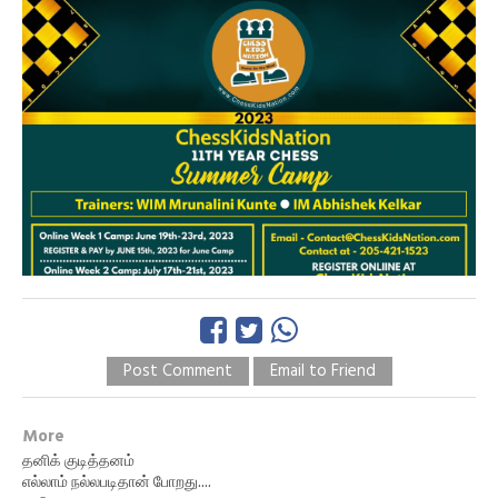
Post Comment
Email to Friend
More
தனிக் குடித்தனம்
எல்லாம் நல்லபடிதான் போறது....