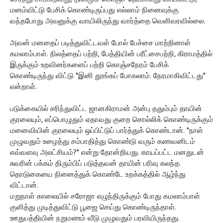
மனம்விட்டு பேசிக் கொண்டிருப்பது எல்லாம் நினைவுக்கு
வந்தபோது அவனுக்கு வாயிலிருந்து வார்த்தை வெளிவரவில்லை.
அவன் மனதைப் படித்துவிட்டவள் போல் பேச்சை மாற்றினாள்
கமலாம்பாள். நிலத்தைப் பற்றி, பேத்தியின் பரீட்சைபற்றி, கிராமத்தில்
இருக்கும் உறவினர்களைப் பற்றி கொஞ்சநேரம் பேசிக்
கொண்டிருந்து விட்டு "இனி தூங்கப் போகலாம். நேரமாகிவிட்டது"
என்றாள்.
படுக்கையில் சரிந்துவிட்ட ஜானகிராமன் அன்பு ததும்பும் தாயின்
குரலையும், எப்பொழுதும் ஏதாவது குறை சொல்லிக் கொண்டிருக்கும்
மனைவியின் குரலையும் ஒப்பிட்டுப் பார்த்துக் கொண்டான். "நாள்
முழுவதும் உழைத்து சம்பாதித்து கொண்டு வரும் கணவனிடம்
எவ்வளவு அலட்சியம்?" என்று தோன்றியது. காயப்பட்ட மனதுடன்
சுவரின் பக்கம் திரும்பிப் படுத்தவன் தாயின் பரிவு கலந்த
தொடுகையை நினைத்துக் கொண்டே உறக்கத்தில் ஆழ்ந்து
விட்டான்.
மறுநாள் காலையில் சரோஜா எழுந்திருக்கும் போது கமலாம்பாள்
குளித்து முடித்துவிட்டு பூஜை செய்து கொண்டிருந்தாள்.
ஊதுபத்தியின் நறுமணம் வீடு முழுவதும் பரவியிருந்தது.