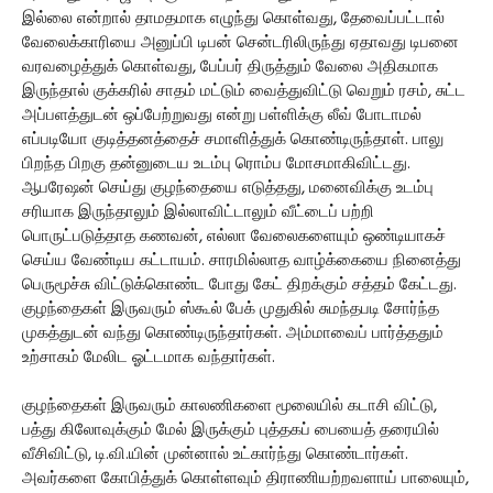
இல்லை என்றால் தாமதமாக எழுந்து கொள்வது, தேவைப்பட்டால்
வேலைக்காரியை அனுப்பி டிபன் சென்டரிலிருந்து ஏதாவது டிபனை
வரவழைத்துக் கொள்வது, பேப்பர் திருத்தும் வேலை அதிகமாக
இருந்தால் குக்கரில் சாதம் மட்டும் வைத்துவிட்டு வெறும் ரசம், சுட்ட
அப்பளத்துடன் ஒப்பேற்றுவது என்று பள்ளிக்கு லீவ் போடாமல்
எப்படியோ குடித்தனத்தைச் சமாளித்துக் கொண்டிருந்தாள். பாலு
பிறந்த பிறகு தன்னுடைய உடம்பு ரொம்ப மோசமாகிவிட்டது.
ஆபரேஷன் செய்து குழந்தையை எடுத்தது, மனைவிக்கு உடம்பு
சரியாக இருந்தாலும் இல்லாவிட்டாலும் வீட்டைப் பற்றி
பொருட்படுத்தாத கணவன், எல்லா வேலைகளையும் ஒண்டியாகச்
செய்ய வேண்டிய கட்டாயம். சாரமில்லாத வாழ்க்கையை நினைத்து
பெருமூச்சு விட்டுக்கொண்ட போது கேட் திறக்கும் சத்தம் கேட்டது.
குழந்தைகள் இருவரும் ஸ்கூல் பேக் முதுகில் சுமந்தபடி சோர்ந்த
முகத்துடன் வந்து கொண்டிருந்தார்கள். அம்மாவைப் பார்த்ததும்
உற்சாகம் மேலிட ஓட்டமாக வந்தார்கள்.
குழந்தைகள் இருவரும் காலணிகளை மூலையில் கடாசி விட்டு,
பத்து கிலோவுக்கும் மேல் இருக்கும் புத்தகப் பையைத் தரையில்
வீசிவிட்டு, டி.வி.யின் முன்னால் உட்கார்ந்து கொண்டார்கள்.
அவர்களை கோபித்துக் கொள்ளவும் திராணியற்றவளாய் பாலையும்,