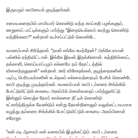
இருவரும் காபியைக் குடித்தார்கள்.
சமையலறையில் மாமியார் கொண்டு வந்த காய்கறி பழங்களும்,
ஊறுகாய் பாட்டில்களும் பார்த்து "இதையெல்லாம் சுமந்து கொண்டு
வந்தீங்களா?" என்றாள் கூச்சப்பட்டுக் கொண்டே.
கமலாம்பாள் சிரித்தாள். "நான் எங்கே சுமந்தேன்? அங்கே ராமன்
பஸ்ஸில் ஏற்றிவிட்டான். இங்கே இவன் இறக்கினான். கத்திரிக்காய்,
தக்காளி, கொய்யாப்பழம் எல்லாமே நம் தோட்டத்தில்
விளைந்ததுதான்" என்றாள். ஊர் விசேஷங்கள், குழந்தைகளின்
படிப்பு, பெரியவர்களின் உடல்நலம் எல்லாவற்றையும் பேசிக் கொண்டே
காபி குடித்து முடித்தார்கள். கமலாம்பாள் காபி டம்ளரை சிங்க்கில்
போட்டுவிட்டுக் கையை அலம்பிக் கொள்வதைப் பார்த்துவிட்டு
இன்னும் கொஞ்ச நேரம் கால்களை நீட்டிக் கொண்டு
உட்கார்ந்திருக்க வேண்டும் என்று தோன்றினாலும் வலுக்கட்டாயமாக
எழுந்து தம்ளரை சிங்க்கில் போட்டுவிட்டுக் கையை அலம்பினாள்
சரோஜா.
"என் மடி ஆசாரம் என் வரையில் இருக்கட்டும். காபி டம்ளரை