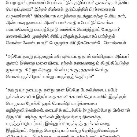
போறாதா? முன்னைப் போல் கூட்டுக் குடும்பமா? தலைக்கு மிஞ்சிய
பொறுப்புகளா? இந்தச் சின்னக் குடும்பத்தில் பிரச்சனைகள்
வருவானேன்? நிம்மதியாக வாழ்க்கை நடத்துவதற்கு பெரிய கார்,
அவ்வளவு நகைகள் அவசியமா? காதில போட்டுக்கொள்ள
பளபளவென்று வைரத்தோடு வாங்கிக் கொடுத்தால் போதுமா?
மனைவியின் முகத்தில் சிரிப்பு இருக்கும்படியாகப் பார்த்துக்
கொள்ள வேண்டாமா?" பெருமூச்சு விட்டுக்கொண்டே சொன்னாள்.
"அப்போ தவறு முழுவதும் சுரேஷுடையதுதான் என்கிறாயா அம்மா?
குணம் இல்லாத மனைவியை எந்தக் கணவனாலும் திருப்திப்படுத்த
முடியாது. கிரிஜா அவனுடன் எப்படிக் குடித்தனம் செய்து
கொண்டிருக்கிறாள் என்று யாருக்குத் தெரியும்?"
"தவறு யாருடையது என்று நான் இப்போ பேசவில்லை. பலபேர்
தங்கள் கையில் இருப்பதை கவனிக்காமல் தொலைவில் இருக்கும்
பொருளை நோக்கி ஓடிக் கொண்டு வாழ்க்கையை
கழித்துவிடுவார்கள். கடைசிக் கட்டத்தில் இருக்கும்போது பின்னால்
திரும்பிப் பார்த்து தாங்கள் இழந்தவற்றை நினைத்து
வருத்தப்படுவார்கள். இன்னும் சிலருக்குத் தாங்கள் எதை
இழந்தோம், அதற்கு பொறுப்பு யார் என்று தெரிந்துகொள்ளும்