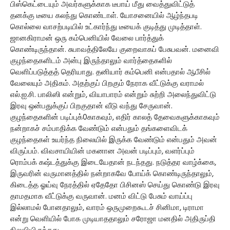
பிஸ்கெட்டையும் அவர்களுக்காக டீபாய் மீது வைத்துவிட்டுத்
தனக்கு டீயை கலந்து கொண்டாள். யோசனையில் ஆழ்ந்தபடி
கொல்லை வாசற்படியில் உட்கார்ந்து டீயைக் குடித்து முடித்தாள்.
ஜானகிராமன் ஒரு கம்பெனியில் வேலை பார்த்துக்
கொண்டிருந்தான். சுபாவத்திலேயே குறைவாகப் பேசுபவன். மனைவி
குழந்தைகளிடம் அன்பு இருந்தாலும் வார்த்தைகளில்
வெளிப்படுத்தத் தெரியாது. தனியார் கம்பெனி என்பதால் ஆபீசில்
வேலையும் அதிகம். அதற்குப் பிறகும் நேராக வீட்டுக்கு வராமல்
எல்.ஐ.சி. பாலிஸி என்றும், வியாபாரம் என்றும் சுற்றி அலைந்துவிட்டு
இரவு ஒன்பதுக்குப் பிறகுதான் வீடு வந்து சேருவான்.
குழந்தைகளின் படிப்புக்0காகவும், எதிர் காலத் தேவைகளுக்காகவும்
நன்றாகச் சம்பாதிக்க வேண்டும் என்பதும் தங்களைவிடக்
குழந்தைகள் உயர்ந்த நிலையில் இருக்க வேண்டும் என்பதும் அவன்
விருப்பம். விவசாயியின் மகனான அவன் படிப்பும், வளர்ப்பும்
ரொம்பக் கஷ்டத்துக்கு இடையேதான் நடந்தது. நடுத்தர வாழ்க்கை,
இருவரின் வருமானத்தில் நன்றாகவே போய்க் கொண்டிருந்தாலும்,
கிடைத்த ஓய்வு நேரத்தில் ஏதேதோ பிசினஸ் செய்து கொண்டு இரவு
தாமதமாக வீட்டுக்கு வருவான். மனம் விட்டு பேசும் வாய்ப்பு
இல்லாமல் போனதாலும், வாரம் ஒருமுறைகூடச் சினிமா, டிராமா
என்று வெளியில் போக முடியாததாலும் சரோஜா மனதில் அதிருப்தி