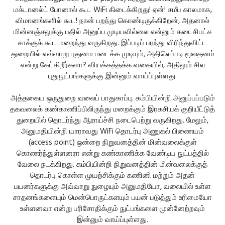
மக்டானல்ட் போனால் கூட WiFi கிடைக்கிறது! ஏன்! சமீப காலமாக,
விமானங்களில் கூட! நான் பறந்து கொண்டிருக்கிறேன், அதனால்
மின்னஞ்சலுக்கு பதில் அனுப்ப முடியவில்லை என்னும் கடைசிபட்ச
சாக்குக் கூட மறைந்து வருகிறது. இப்படிப் பரந்து விரிந்துவிட்ட
துறையில் எவ்வாறு புதுமை படைக்க முடியும், அதிலெப்படி மூலதனம்
என்று கேட்கிறீர்களா? வியக்கத்தக்க வகையில், அதிலும் சில
புதுநுட்பங்களுக்கு இன்னும் வாய்ப்புள்ளது.
அத்தகைய ஒருதுறை வலைப் பாதுகாப்பு. கம்பியின்றி அனுப்பப்படும்
தகவலைக் கண்காணிப்பிலிருந்து மறைக்கும் இரகசியக் குறியீட்டுத்
துறையில் தொடர்ந்து ஆராய்ச்சி நடைபெற்று வருகிறது. மேலும்,
அனுமதியின்றி யாராவது WiFi தொடர்பு அணுகல் பிணையம்
(access point) ஒன்றை நிறுவனத்தின் மின்வலைக்குள்
கொணர்ந்துள்ளனரா என்று கண்காணிக்க வேண்டிய நுட்பத்தில்
வேலை நடக்கிறது. கம்பியின்றி நிறுவனத்தின் மின்வலைக்குத்
தொடர்பு கொள்ள முயற்சிக்கும் கணினி மற்றும் அதன்
பயனர்களுக்கு அவ்வாறு நுழையும் அனுமதியோ, வலையில் உள்ள
சாதனங்களையும் மென்பொருட்களயும் பயன் படுத்தும் உரிமையோ
உள்ளனவா என்று பரிசோதிக்கும் நுட்பங்களை முன்னேற்றவும்
இன்னும் வாய்ப்புள்ளது.