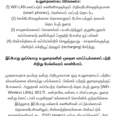
உபதுறைகளாகப் பிரிக்கலாம்:
(1) WiFi LAN எனப்படும் கணினிகளுக்கும் அறிவுபேசிகளுக்குமான
(smart phones), அண்மைப் பரப்புத் தொடர்பு
(2) செல்பேசிகளுக்கான தொலைதூரப் பேச்சு மற்றும் தகவல்
தொடர்புத் துறை
(3) சாதனங்களைப் பிணைக்கப் பயன்படுத்தும் குறுகியதூரக்
கம்பிகளைத் தவிர்க்கும் ப்ளூடூத் போன்ற நுட்பங்கள்
(4) மின்சக்தியைக் கம்பியின்றிச் செலுத்துவது - சாதனங்களுக்கு
மீண்டும் சக்தியூட்டுதலும் (recharging) சேர்த்து.
இப்போது ஒவ்வொரு உபதுறைகளின் மூலதன வாய்ப்புக்களைப் பற்றி
சிறிது மேல்விவரம் காண்போம்.
முதலாவதாக நமக்கு நன்கு அறிமுகமான ஒரு உபதுறையைப் பற்றிய
விவரங்களை விரைந்து பார்க்கலாம். பின்னர் மற்றத் துறைகளுக்குப்
போகலாம். அதுதான் கம்பியற்ற அண்மைத் தொடர்புத் துறை (WiFi-
Wireless LANs). 802.11... என்றாலே, என்னடா மிகப்பழைய துறை
என்று கொட்டாவி வருகிறதா! உங்களைச் சொல்லிக் குற்றமில்லை.
இத்துறை இப்போது எல்லாக் கணினிகள் மட்டுமல்லாமல்
தொலைபேசிகளிலும், சின்னத்திரைக்கான மின்வட்டுச்
சாதனங்களிலும் கூட (DVD players) பரந்து வியாபித்துவிட்டதே!