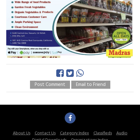
Post Comment
Email to Friend
About Us
Contact Us
Category Index
Classifieds
Audio