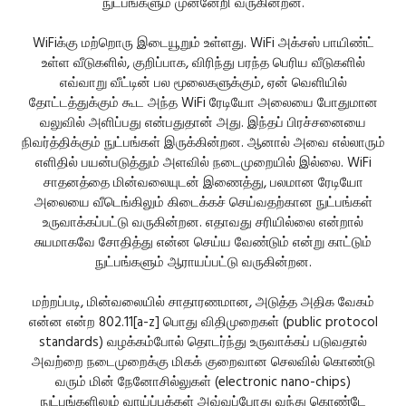
நுட்பங்களும் முன்னேறி வருகின்றன.
WiFiக்கு மற்றொரு இடையூறும் உள்ளது. WiFi அக்சஸ் பாயிண்ட்
உள்ள வீடுகளில், குறிப்பாக, விரிந்து பரந்த பெரிய வீடுகளில்
எவ்வாறு வீட்டின் பல மூலைகளுக்கும், ஏன் வெளியில்
தோட்டத்துக்கும் கூட அந்த WiFi ரேடியோ அலையை போதுமான
வலுவில் அளிப்பது என்பதுதான் அது. இந்தப் பிரச்சனையை
நிவர்த்திக்கும் நுட்பங்கள் இருக்கின்றன. ஆனால் அவை எல்லாரும்
எளிதில் பயன்படுத்தும் அளவில் நடைமுறையில் இல்லை. WiFi
சாதனத்தை மின்வலையுடன் இணைத்து, பலமான ரேடியோ
அலையை வீடெங்கிலும் கிடைக்கச் செய்வதற்கான நுட்பங்கள்
உருவாக்கப்பட்டு வருகின்றன. எதாவது சரியில்லை என்றால்
சுயமாகவே சோதித்து என்ன செய்ய வேண்டும் என்று காட்டும்
நுட்பங்களும் ஆராயப்பட்டு வருகின்றன.
மற்றப்படி, மின்வலையில் சாதாரணமான, அடுத்த அதிக வேகம்
என்ன என்ற 802.11[a-z] பொது விதிமுறைகள் (public protocol
standards) வழக்கம்போல் தொடர்ந்து உருவாக்கப் படுவதால்
அவற்றை நடைமுறைக்கு மிகக் குறைவான செலவில் கொண்டு
வரும் மின் நேனோசில்லுகள் (electronic nano-chips)
நுட்பங்களிலும் வாய்ப்புக்கள் அவ்வப்போது வந்து கொண்டே