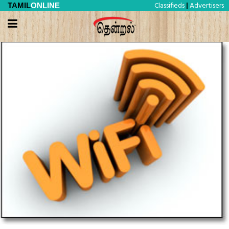
Classifieds
Advertisers
TAMIL
ONLINE
|