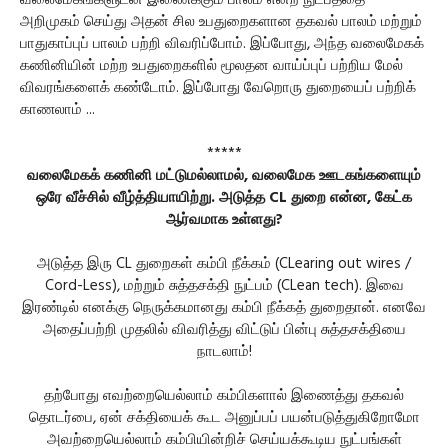
வலைமேகங்களுடன் இணைக்கும் பாலம் என்ற நுட்பத்தை
அறிமுகம் செய்து அதன் சில உபதுறைகளான தகவல் பாலம் மற்றும்
பாதுகாப்புப் பாலம் பற்றி விவரிப்போம். இப்போது, அந்த வலைமேகக்
கணினியின் மற்ற உபதுறைகளில் மூலதன வாய்ப்புப் பற்றிய மேல்
விவரங்களைக் கண்டோம். இப்போது வேறொரு துறையைப் பற்றிக்
காணலாம் ...
*****
வலைமேகக் கணினி மட்டுமல்லாமல், வலைமேக ஊடகங்களையும்
ஒரே வீச்சில் வீழ்த்தியாயிற்று. அடுத்த CL துறை என்ன, கேட்க
ஆர்வமாக உள்ளது?
அடுத்த இரு CL துறைகள் கம்பி நீக்கம் (CLearing out wires /
Cord-Less), மற்றும் சுத்தசக்தி நுட்பம் (CLean tech). இவை
இரண்டில் எனக்கு நெருக்கமானது கம்பி நீக்கத் துறைதான். எனவே
அதைப்பற்றி முதலில் விவரித்து விட்டுப் பின்பு சுத்தசக்தியை
நாடலாம்!
தற்போது எவற்றையெல்லாம் கம்பிகளால் இணைத்து தகவல்
தொடர்பை, ஏன் சக்தியைக் கூட அனுப்பப் பயன்படுத்துகிறோமோ
அவற்றையெல்லாம் கம்பியின்றிச் செய்யக்கூடிய நுட்பங்கள்