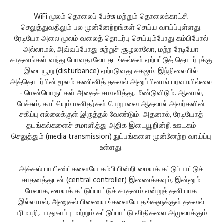
WiFi மூலம் தொலைப் பேச்சு மற்றும் தொலைக்காட்சி
செலுத்துவதிலும் பல முன்னேற்றங்கள் செய்ய வாய்ப்புள்ளது.
ரேடியோ அலை மூலம் வலைத் தொடர்பு செய்யும்போது கம்பிபோல்
அல்லாமல், அவ்வப்போது சுற்றுச் சூழலாலோ, மற்ற ரேடியோ
சாதனங்கள் வந்து போவதாலோ தடங்கல்கள் ஏற்பட்டுத் தொடர்புக்கு
இடையூறு (disturbance) ஏற்படுவது சகஜம். இந்நிலையில்
அத்தொடர்பின் மூலம் கணினித் தகவல் அனுப்பினால் பரவாயில்லை
- மென்பொருட்கள் அதைச் சமாளித்து, மீண்டுவிடும். ஆனால்,
பேச்சும், காட்சியும் மனிதர்கள் பெறுபவை ஆதலால் அவர்களின்
சகிப்பு எல்லைக்குள் இருத்தல் வேண்டும். அதனால், ரேடியோத்
தடங்கல்களைச் சமாளித்து அதிக இடையூறின்றி ஊடகம்
செலுத்தும் (media transmission) நுட்பங்களை முன்னேற்ற வாய்ப்பு
உள்ளது.
அக்சஸ் பாயிண்ட்களையே கம்பியின்றி மையக் கட்டுப்பாட்டுச்
சாதனத்துடன் (central controller) இணைக்கவும், இன்னும்
மேலாக, மையக் கட்டுப்பாட்டுச் சாதனம் என்றுத் தனியாக
இல்லாமல், அணுகல் பிணையங்களையே தங்களுக்குள் தகவல்
பரிமாறி, பாதுகாப்பு மற்றும் கட்டுப்பாட்டு விதிகளை அமுலாக்கும்