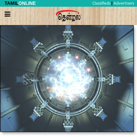
Classifieds
Advertisers
TAMIL
ONLINE
|