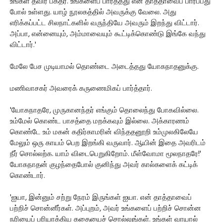
உங்கள் தீவிர பக்தர். உங்களைப் பார்த்தது என் தாத்தாவைப் பார்ப்பது
போல் உள்ளது. யாழ் நூலகத்தில் அவருக்கு வேலை. அது
எரிக்கப்பட்ட சிலநாட்களில் வருந்தியே அவரும் இறந்து விட்டார்.
அப்பா, என்னையும், அம்மாவையும் கூட்டிக்கொண்டு இங்கே வந்து
விட்டார்.'
மேலே பேச முடியாமல் தொண்டை அடைத்தது யோகநாதனுக்கு.
மணிவாசகர் அவரைக் கருணைமிகப் பார்த்தார்.
'யோகநாதரே, முருகானந்தர் எங்கும் தொலைந்து போகவில்லை.
உம்மேல் கொண்ட பாசத்தை மறக்கவும் இல்லை. அக்காரணம்
கொண்டே உம் மகன் கதிர்காமரின் விந்ததனூறி உம்முலகிலேயே
மேலும் ஒரு காயம் பெற இறங்கி வருவார். ஆயின் இதை அவரிடம்
நீர் சொல்லற்க. யாம் விடைபெறுகிறோம். மீள்வோமா மூலநாதரே!'
யோகநாதன் குழந்தைபோல் குனிந்து அவர் கால்களைக் கட்டிக்
கொண்டார்.
'ஐயா, இன்னும் சற்று நேரம் இருங்கள் ஐயா. என் தாத்தாவைப்
பற்றிச் சொன்னீர்கள். அப்புறம், அவர் உங்களைப் பற்றிச் சொன்ன
நரியைப் பரியாக்கிய கதையைச் சொல்லுங்கள். உங்கள் வாயால்