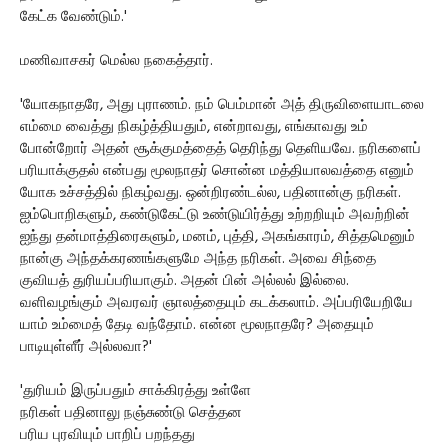
கேட்க வேண்டும்.'
மணிவாசகர் மெல்ல நகைத்தார்.
'யோகநாதரே, அது புராணம். நம் பெம்மான் அத் திருவிளையாடலை
எம்மை வைத்து நிகழ்த்தியதும், என்றாவது, எங்காவது உம்
போன்றோர் அதன் சூக்குமத்தைத் தெரிந்து தெளியவே. நரிகளைப்
பரியாக்குதல் என்பது மூலநாதர் சொன்ன மத்தியாலவத்தை எனும்
யோக உச்சத்தில் நிகழ்வது. ஒன்றிரண்டல்ல, பதினான்கு நரிகள்.
ஐம்பொறிகளும், கண்டுகேட்டு உண்டுயிர்த்து உற்றறியும் அவற்றின்
ஐந்து தன்மாத்திரைகளும், மனம், புத்தி, அகங்காரம், சித்தமெனும்
நான்கு அந்தக்கரணங்களுமே அந்த நரிகள். அவை சிந்தை
குவியத் துரியப்பரியாகும். அதன் பின் அல்லல் இல்லை.
வளிவழங்கும் அவரவர் ஞாலத்தையும் கடக்கலாம். அப்பரியேறியே
யாம் உம்மைத் தேடி வந்தோம். என்ன மூலநாதரே? அதையும்
பாடியுள்ளீர் அல்லவா?'
'துரியம் இருப்பதும் சாக்கிரத்து உள்ளே
நரிகள் பதினாலு நஞ்சுண்டு செத்தன
பரிய புரவியும் பாறிப் பறந்தது