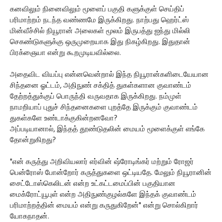
கனவிலும் நினைவிலும் மூளைப் பகுதி களுக்குள் செய்திப்
பரிமாற்றம் நடந்த வண்ணமே இருக்கிறது. நாற்பது ஹெர்ட்ஸ்
மின்வீச்சில் நியூரான் அலைகள் மூலம் இருபத்து ஐந்து மில்லி
செகண்டுகளுக்கு ஒருமுறையாக இது நிகழ்கிறது. இதுதான்
பிரக்ஞையா என்று கூறமுடியவில்லை.
அதைவிட வியப்பு என்னவென்றால் இந்த நியூரான்களிடையேயான
சிந்தனை ஓட்டம், அதிநுண் சக்தித் துகள்களான குவாண்டம்
தேற்றத்துக்குப் பொருந்தி வருவதாக இருக்கிறது. நம்முள்
நாமறியாப் புதுச் சிந்தனைகளை புறத்தே இருக்கும் குவாண்டம்
துகள்களே உண்டாக்குகின்றனவோ?
அப்படியானால், இந்தத் தூண்டுதலின் மையம் மூளைக்குள் எங்கே
தோன்றுகிறது?
"என் கருத்து அறிவியலார் எர்வின் ஷ்ரோடிங்கர் மற்றும் ரோஜர்
பென்ரோஸ் போன்றோர் கருத்துகளை ஒட்டியதே. மேலும் நியூரானின்
சைட்டோஸ்கெலிடன் என்ற உட்கட்டமைப்பின் பகுதியான
மைக்ரோட்யூபுள் என்ற அதிநுண்குழல்களே இந்தக் குவாண்டம்
பரிமாற்றத்தின் மையம் என்று கருதுகிறேன்" என்று சொல்கிறார்
யோகநாதன்.