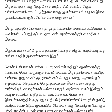
உண்மையைப் போற்றிச் சொல்ல வேண்டாம், ஓட்டைகள் எங்காவது
இருக்கிறதா என்று தேடி அதை ஊதிப் பெரிதாக்கிப் பிஞ்சு
உள்ளங்களைக் காயப்படுத்தாமலாவது இருக்கலாமே! மாறாக இவை
முக்கியமாய்க் குறிப்பிட்டுச் சொல்வது என்ன?
இந்து மதத்தில் பெண்கள் தாழ்ந்த நிலையில் வைக்கப் பட்டுள்ளனர்;
அவர்கள் படிப்பதற்குப் பல தடைகள்; அவர்களுக்குச் சம உரிமை
இல்லை.
இதுவா உண்மை? அதுவும் தாக்கம் நிறைந்த சிறுபிராயத்தினருக்கு
என்ன மாதிரி மூளைச்சலவை இது?
சொல்லப் போனால் பண்டைய சமூகங்கள் எதிலும் ஆண்களுக்கு
நிகராகப் பெண் களுக்குச் சில உரிமைகள் இருந்ததில்லை என்பதே
உண்மை. இது உலகம் முழுமைக் கும் பொதுவானது. ஆனால், நம்
சமூகத்தில் அத்தகைய பெருந்தடைக்கல் இல்லை என்பதற்கு
கார்க்கியும், காரைக்கால் அம்மையாரும், அவ்வையாரும் இன்னும்
பலரும் சாட்சியாய் நிற்கிறார்கள். சொல்லப் போனால்
இடைக்காலத்தில் ஒரு பதுமவதியும் (கோச்செங்கட்சோழரின் தாய்),
புனிதவதியும் (கீதம் முன்பாடும் அம்மை என்று சேக்கிழார் போற்றும்
பக்தி இலக்கிய முன்னோடியான காரைக்கால் அம்மையார்),