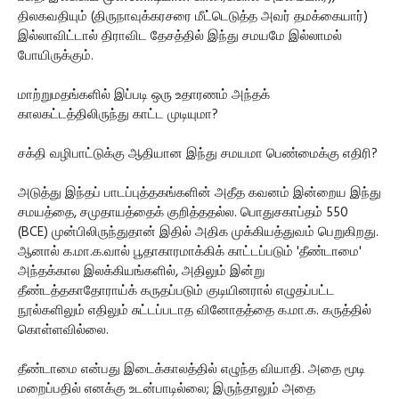
திலகவதியும் (திருநாவுக்கரசரை மீட்டெடுத்த அவர் தமக்கையார்)
இல்லாவிட்டால் திராவிட தேசத்தில் இந்து சமயமே இல்லாமல்
போயிருக்கும்.
மாற்றுமதங்களில் இப்படி ஒரு உதாரணம் அந்தக்
காலகட்டத்திலிருந்து காட்ட முடியுமா?
சக்தி வழிபாட்டுக்கு ஆதியான இந்து சமயமா பெண்மைக்கு எதிரி?
அடுத்து இந்தப் பாடப்புத்தகங்களின் அதீத கவனம் இன்றைய இந்து
சமயத்தை, சமுதாயத்தைக் குறித்ததல்ல. பொதுசகாப்தம் 550
(BCE) முன்பிலிருந்துதான் இதில் அதிக முக்கியத்துவம் பெறுகிறது.
ஆனால் க.மா.க.வால் பூதாகாரமாக்கிக் காட்டப்படும் 'தீண்டாமை'
அந்தக்கால இலக்கியங்களில், அதிலும் இன்று
தீண்டத்தகாதோராய்க் கருதப்படும் குடியினரால் எழுதப்பட்ட
நூல்களிலும் எதிலும் சுட்டப்படாத வினோதத்தை க.மா.க. கருத்தில்
கொள்ளவில்லை.
தீண்டாமை என்பது இடைக்காலத்தில் எழுந்த வியாதி. அதை மூடி
மறைப்பதில் எனக்கு உடன்பாடில்லை; இருந்தாலும் அதை