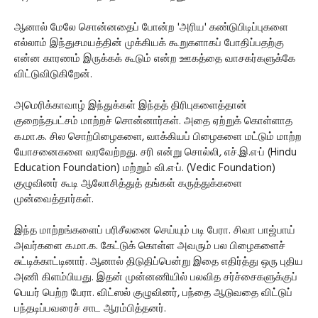
ஆனால் மேலே சொன்னதைப் போன்ற 'அரிய' கண்டுபிடிப்புகளை
எல்லாம் இந்துசமயத்தின் முக்கியக் கூறுகளாகப் போதிப்பதற்கு
என்ன காரணம் இருக்கக் கூடும் என்ற ஊகத்தை வாசகர்களுக்கே
விட்டுவிடுகிறேன்.
அமெரிக்காவாழ் இந்துக்கள் இந்தத் திரிபுகளைத்தான்
குறைந்தபட்சம் மாற்றச் சொன்னார்கள். அதை ஏற்றுக் கொள்ளாத
க.மா.க. சில சொற்பிழைகளை, வாக்கியப் பிழைகளை மட்டும் மாற்ற
யோசனைகளை வரவேற்றது. சரி என்று சொல்லி, எச்.இ.எ·ப் (Hindu
Education Foundation) மற்றும் வி.எ·ப். (Vedic Foundation)
குழுவினர் கூடி ஆலோசித்துத் தங்கள் கருத்துக்களை
முன்வைத்தார்கள்.
இந்த மாற்றங்களைப் பரிசீலனை செய்யும் படி பேரா. சிவா பாஜ்பாய்
அவர்களை க.மா.க. கேட்டுக் கொள்ள அவரும் பல பிழைகளைச்
சுட்டிக்காட்டினார். ஆனால் திடுதிப்பென்று இதை எதிர்த்து ஒரு புதிய
அணி கிளம்பியது. இதன் முன்னணியில் பலவித சர்ச்சைகளுக்குப்
பெயர் பெற்ற பேரா. விட்ஸல் குழுவினர், பந்தை ஆடுவதை விட்டுப்
பந்தடிப்பவரைச் சாட ஆரம்பித்தனர்.