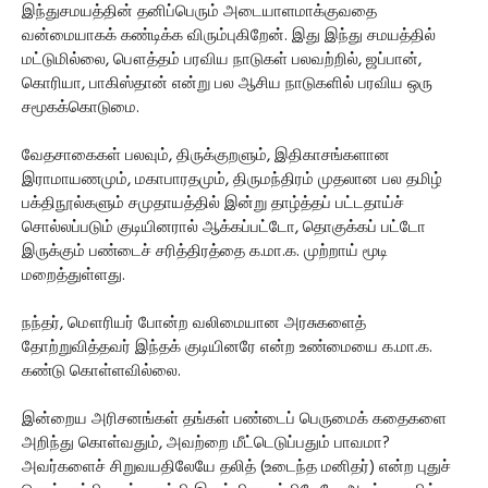
இந்துசமயத்தின் தனிப்பெரும் அடையாளமாக்குவதை
வன்மையாகக் கண்டிக்க விரும்புகிறேன். இது இந்து சமயத்தில்
மட்டுமில்லை, பௌத்தம் பரவிய நாடுகள் பலவற்றில், ஜப்பான்,
கொரியா, பாகிஸ்தான் என்று பல ஆசிய நாடுகளில் பரவிய ஒரு
சமூகக்கொடுமை.
வேதசாகைகள் பலவும், திருக்குறளும், இதிகாசங்களான
இராமாயணமும், மகாபாரதமும், திருமந்திரம் முதலான பல தமிழ்
பக்திநூல்களும் சமுதாயத்தில் இன்று தாழ்த்தப் பட்டதாய்ச்
சொல்லப்படும் குடியினரால் ஆக்கப்பட்டோ, தொகுக்கப் பட்டோ
இருக்கும் பண்டைச் சரித்திரத்தை க.மா.க. முற்றாய் மூடி
மறைத்துள்ளது.
நந்தர், மௌரியர் போன்ற வலிமையான அரசுகளைத்
தோற்றுவித்தவர் இந்தக் குடியினரே என்ற உண்மையை க.மா.க.
கண்டு கொள்ளவில்லை.
இன்றைய அரிசனங்கள் தங்கள் பண்டைப் பெருமைக் கதைகளை
அறிந்து கொள்வதும், அவற்றை மீட்டெடுப்பதும் பாவமா?
அவர்களைச் சிறுவயதிலேயே தலித் (உடைந்த மனிதர்) என்ற புதுச்