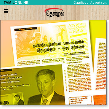
Classifieds
Advertisers
TAMIL
ONLINE
|