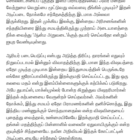
சொல்லாட்சியைப் புகுத்தி இளம் பிராயத்திலேயே அவர் மனதில்
வேற்றுமை வெறுப்பை மூட்டுவது எவ்வளவு தீங்கில் முடியும்? இதன்
அடிப்படை நோக்கமே சந்தேகத்திற்கு இடமாக அல்லவா
இருக்கிறது. இதன் முக்கிய இலக்கு, இன்றைய அரிசனங்களின்
சந்ததியினரை இந்து சமயத்திலிருந்து முற்றாய் அடையாளத்தை
நீக்க வைத்து 'ஆன்ம அறுவடை'க்குத் தயார் செய்வதோ என்றும்
ஐயுற வேண்டியுள்ளது.
ஆரியர் படையெடுப்பு என்பது அடுத்த திரிப்பு. தாரங்கள் எதுவும்
நிறுவப்படாமல் இன்னும் விவாதத்திற்கு இடமான இந்த விஷயத்தை
ஏதோ முடிந்த முடிபாக இன்றைய இந்துசமயத்தின் பெருங்கூறே
எங்கோ ஐரோப்பாவிலிருந்து இறக்குமதி செய்யப்பட்டது, இது ஒரு
கலவை மதம் என்று இளம்பிள்ளைகளுக்குக் கற்பிக்கப் படுகிறது.
அபே துபாய்ஸ், மாக்ஸ்முல்லர் போன்ற கிறுத்துவ மிஷநரிமார்கள்
இந்தக் கற்பனையை வேரூன்றச் செய்தவர்கள். அவர்களின்
நோக்கம், இந்து சமயம் ஏதோ பிராமணர்களின் தனிச்சொத்து, இது
இந்திய மண்ணுக்குச் சொந்தமானதல்ல என்ற விஷவிதையைப்
புதைத்து வைத்தால், உண்மையிலேயே இறக்குமதி செய்யப்பட்ட
தங்கள் மதத்திற்குப் பின்னாளில் வலைவீச ஏதுவாயிருக்கும் என்ற
குயுக்திச் சிந்தனையே. நவீன அறிவியல் இந்தக் கோட்பாட்டின்
அடிப்படையையே சந்தேகம் கொள்கிறது.