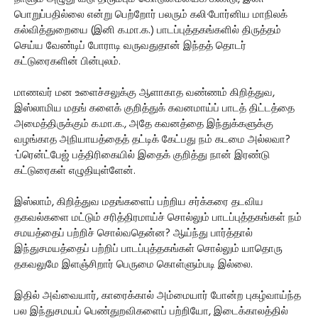
பொறுப்பதில்லை என்று பெற்றோர் பலரும் கலி·போர்னிய மாநிலக்
கல்வித்துறையை (இனி க.மா.க.) பாடப்புத்தகங்களில் திருத்தம்
செய்ய வேண்டிப் போராடி வருவதுதான் இந்தத் தொடர்
கட்டுரைகளின் பின்புலம்.
மாணவர் மன உளைச்சலுக்கு ஆளாகாத வண்ணம் கிறித்துவ,
இஸ்லாமிய மதங் களைக் குறித்துக் கவனமாய்ப் பாடத் திட்டத்தை
அமைத்திருக்கும் க.மா.க., அதே கவனத்தை இந்துக்களுக்கு
வழங்காத அநியாயத்தைத் தட்டிக் கேட்பது நம் கடமை அல்லவா?
·ப்ரென்ட்பேஜ் பத்திரிகையில் இதைக் குறித்து நான் இரண்டு
கட்டுரைகள் எழுதியுள்ளேன்.
இஸ்லாம், கிறித்துவ மதங்களைப் பற்றிய சர்க்கரை தடவிய
தகவல்களை மட்டும் சரித்திரமாய்ச் சொல்லும் பாடப்புத்தகங்கள் நம்
சமயத்தைப் பற்றிச் சொல்வதென்ன? ஆய்ந்து பார்த்தால்
இந்துசமயத்தைப் பற்றிப் பாடப்புத்தகங்கள் சொல்லும் யாதொரு
தகவலுமே இளஞ்சிறார் பெருமை கொள்ளும்படி இல்லை.
இதில் அவ்வையார், காரைக்கால் அம்மையார் போன்ற புகழ்வாய்ந்த
பல இந்துசமயப் பெண்துறவிகளைப் பற்றியோ, இடைக்காலத்தில்