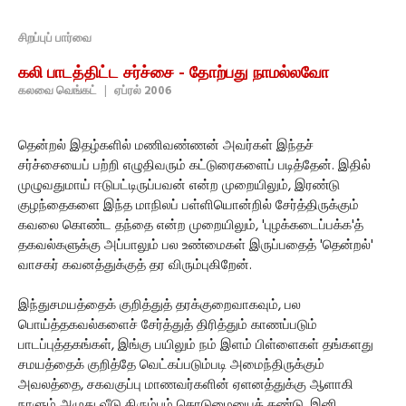
சிறப்புப் பார்வை
கலி பாடத்திட்ட சர்ச்சை - தோற்பது நாமல்லவோ
கலவை வெங்கட்
|
ஏப்ரல் 2006
தென்றல் இதழ்களில் மணிவண்ணன் அவர்கள் இந்தச்
சர்ச்சையைப் பற்றி எழுதிவரும் கட்டுரைகளைப் படித்தேன். இதில்
முழுவதுமாய் ஈடுபட்டிருப்பவன் என்ற முறையிலும், இரண்டு
குழந்தைகளை இந்த மாநிலப் பள்ளியொன்றில் சேர்த்திருக்கும்
கவலை கொண்ட தந்தை என்ற முறையிலும், 'புழக்கடைப்பக்க'த்
தகவல்களுக்கு அப்பாலும் பல உண்மைகள் இருப்பதைத் 'தென்றல்'
வாசகர் கவனத்துக்குத் தர விரும்புகிறேன்.
இந்துசமயத்தைக் குறித்துத் தரக்குறைவாகவும், பல
பொய்த்தகவல்களைச் சேர்த்துத் திரித்தும் காணப்படும்
பாடப்புத்தகங்கள், இங்கு பயிலும் நம் இளம் பிள்ளைகள் தங்களது
சமயத்தைக் குறித்தே வெட்கப்படும்படி அமைந்திருக்கும்
அவலத்தை, சகவகுப்பு மாணவர்களின் ஏளனத்துக்கு ஆளாகி
நாளும் அழுது வீடு திரும்பும் கொடுமையைக் கண்டு, இனி