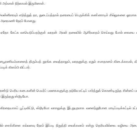
ம்மாள் நிற்காமல் இருமினாள்.
 வென்னீரையும் எடுத்துத் தர, துடைப்பத்தால் தரையைப் பெருக்கிக் கண்ணாடிச் சில்லுகளை ஓரமாக
த்த அரைமணி நேரம் போனது.
்ந்து ஏதோ கேட்க வாயெடுப்பதற்குள் வரதன் அவள் தலையில் ஆசிர்வாதம் செய்வது போல் கையை 
ணியம்மாளைத் திரும்பத் தூங்க வைத்தாலும், வரதனுக்கு ஏதும் சமாதானம் கிடைக்காமல், விட
ிக் கிளம்பி விட்டார்.
இரண்டு பெரிய கடைகளின் பெயர்ப் பலகைகளுக்கு நடுவே எட்டிப் பார்த்துக் கொண்டிருந்த சின்னப் 
ி இருந்தது ஸ்டூடியோ.
ரதையாகப் பூட்டிவிட்டு, ஸ்டூடியோ வாசலுக்கு இடதுபுறமாக வளைந்துபோன மாடிப்படிக்கட்டில் உட்கா
ுவில் சைக்கிளை எவ்வளவு நேரம் இப்படி நிறுத்தி வைக்கலாம் என்று தெரியவில்லை. வழியை அ