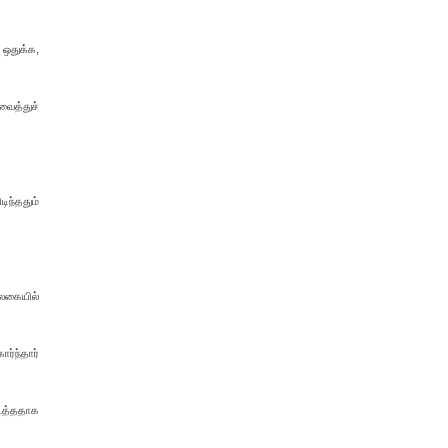
 ஒதுக்க,
வைத்துச்
ிந்ததும்
பலகையில்
ர்ந்தார்
டைத்ததாக