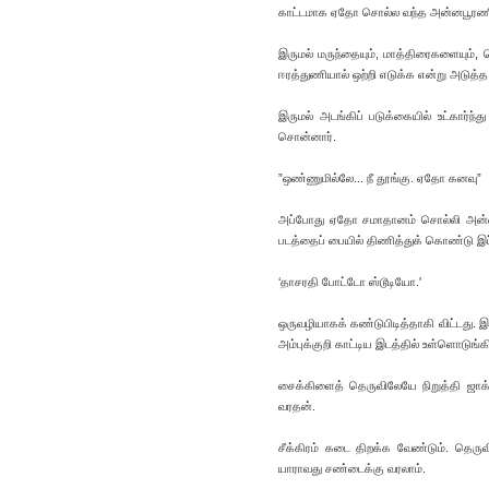
காட்டமாக ஏதோ சொல்ல வந்த அன்னபூரணி அ
இருமல் மருந்தையும், மாத்திரைகளையும்,
ஈரத்துணியால் ஒற்றி எடுக்க என்று அடு
இருமல் அடங்கிப் படுக்கையில் உட்கார
சொன்னார்.
”ஒண்ணுமில்லே... நீ தூங்கு. ஏதோ கனவு”
அப்போது ஏதோ சமாதானம் சொல்லி அன்னபூர
படத்தைப் பையில் திணித்துக் கொண்டு இப்பட
‘தாசரதி போட்டோ ஸ்டூடியோ.'
ஒருவழியாகக் கண்டுபிடித்தாகி விட்டது. 
அம்புக்குறி காட்டிய இடத்தில் உள்ளொடுங்க
சைக்கிளைத் தெருவிலேயே நிறுத்தி ஜாக்கி
வரதன்.
சீக்கிரம் கடை திறக்க வேண்டும். தெர
யாராவது சண்டைக்கு வரலாம்.