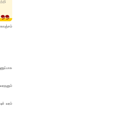
த்தி
 கொஞ்சம்
ுணுப்பாக
 வரதனும்
ுள் வரம்