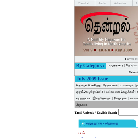
Thendral
Audio
Advertise
A
Current Is
By Category:
எழுத்தாளர்
|
சிறப்புப் 
சின்ன
July 2009 Issue
தென்றல் பேசுகிறது
|
நேர்காணல்
|
மாயாபஜார்
|
குறுக்கெழுத்துப்புதிர்
|
கதிரவனை கேளுங்கள்
|
எழுத்தாளர்
|
இளந்தென்றல்
|
நிகழ்வுகள்
|
வாசகர
சிறுகதை
Tamil Unicode / English Search
எழுத்தாளர் - சிறுகதை
படம்