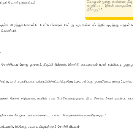
கொஞ்சம் மூக்கு, கண்ணை திரு
த்துக் கொண்டிருந்தார்கள்.
எழுதிட்டா.... இவன் வயசுதானே
நீங்களும்?
க்குச்சி கிழித்துக் கொண்டே போட்டோக்காரன் கேட்டது ஒரு சின்ன ஏப்பத்தில் முடிந்தது. வரதன்
் கொண்டார்.
”
 சொல்லியபடி மேஜை ஓரமாகத் திரும்பி நின்றான். இரண்டு கைகளையும் உயரக் கூப்பியபடி முணும
 செய்ய, தான் சவுகரியமாக நாற்காலியில் உட்கார்ந்து வேடிக்கை பார்ப்பது முறையில்லை என்று தோன்ற,
றவன் போலச் சிரித்தான். உலகின் சகல பிரச்சினைகளுக்கும் தீர்வு சொல்ல அவன் கும்பிட்ட கடவ
தையே வச்சு அட்ஜஸ்ட் பண்ணிக்கலாம்... என்ன... கொஞ்சம் செலவு கூடுதலாகும்.”
ட்டினார். இப்போது பதமாக விஷயத்தைச் சொல்லி விடலாம்.