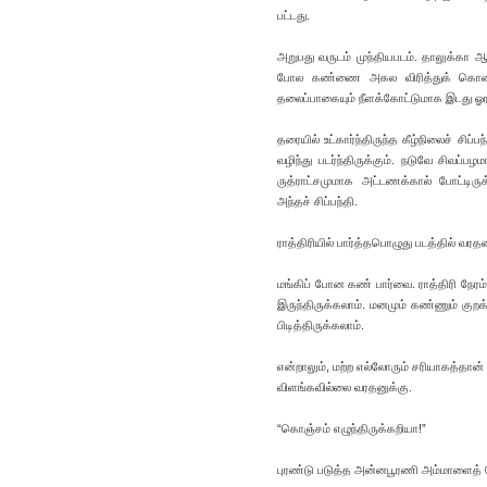
பட்டது.
அறுபது வருடம் முந்தியபடம். தாலுக்கா 
போல கண்ணை அகல விரித்துக் கொண்டு
தலைப்பாகையும் நீளக்கோட்டுமாக இடது ஓர 
தரையில் உட்கார்ந்திருந்த கீழ்நிலைச் சி
வழிந்து படர்ந்திருக்கும். நடுவே சிவப்ப
ருத்ராட்சமுமாக அட்டணக்கால் போட்டிருக்
அந்தச் சிப்பந்தி.
ராத்திரியில் பார்த்தபொழுது படத்தில் வர
மங்கிப் போன கண் பார்வை. ராத்திரி நேர
இருந்திருக்கலாம். மனமும் கண்ணும் குற
பிடித்திருக்கலாம்.
என்றாலும், மற்ற எல்லோரும் சரியாகத்தான் த
விளங்கவில்லை வரதனுக்கு.
“கொஞ்சம் எழுந்திருக்கறியா!”
புரண்டு படுத்த அன்னபூரணி அம்மாளைத் த