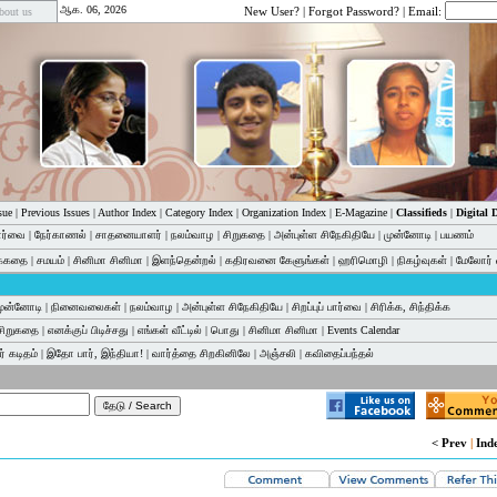
ஆக. 06, 2026
New User?
|
Forgot Password?
| Email:
bout us
sue
|
Previous Issues
|
Author Index
|
Category Index
|
Organization Index
|
E-Magazine
|
Classifieds
|
Digital
பார்வை
|
நேர்காணல்
|
சாதனையாளர்
|
நலம்வாழ
|
சிறுகதை
|
அன்புள்ள சிநேகிதியே
|
முன்னோடி
|
பயணம்
க்கதை
|
சமயம்
|
சினிமா சினிமா
|
இளந்தென்றல்
|
கதிரவனை கேளுங்கள்
|
ஹரிமொழி
|
நிகழ்வுகள்
|
மேலோர் 
முன்னோடி
|
நினைவலைகள்
|
நலம்வாழ
|
அன்புள்ள சிநேகிதியே
|
சிறப்புப் பார்வை
|
சிரிக்க, சிந்திக்க
சிறுகதை
|
எனக்குப் பிடிச்சது
|
எங்கள் வீட்டில்
|
பொது
|
சினிமா சினிமா
|
Events Calendar
் கடிதம்
|
இதோ பார், இந்தியா!
|
வார்த்தை சிறகினிலே
|
அஞ்சலி
|
கவிதைப்பந்தல்
< Prev
|
Ind