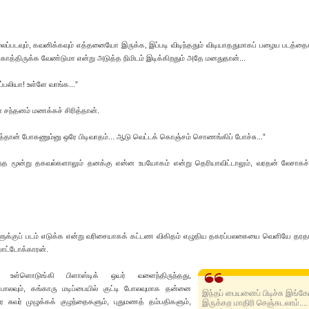
லைப்படவும், கவனிக்கவும் எத்தனையோ இருக்க, இப்படி விடிந்ததும் விடியாததுமாகப் பழைய படத்தைக்
ாத்திருக்க வேண்டுமா என்று அடுத்த நிமிடம் இடிக்கிறதும் அதே மனதுதான்...
ாப்பலியா! உள்ளே வாங்க...”
 சந்தனம் மணக்கச் சிரித்தான்.
ட்டுத்தான் போகணும்னு ஒரே பிடிவாதம்... ஆடு வெட்டக் கொஞ்சம் சொணங்கிப் போச்சு...”
 மூன்று தகவல்களாலும் தனக்கு என்ன உபயோகம் என்று தெரியாவிட்டாலும், வரதன் லேசாகச் ச
ங்களுக்குப் படம் எடுக்க என்று வரிசையாகக் கட்டண விகிதம் எழுதிய தகரப்பலகையை வெளியே தர
போட்டோக்காரன்.
ில் உள்ளொடுங்கி பிளாஸ்டிக் ஒயர் வளைந்திருந்தது,
பது போலவும், கங்காரு மடிப்பையில் குட்டி போலவுமாக தன்னை
இந்தப் பையனைப் பிடிச்சு இங்கேய
 சுவர் முழுக்கக் குழந்தைகளும், புதுமணத் தம்பதிகளும்,
இருக்கற மாதிரி செஞ்சுடலாம்....