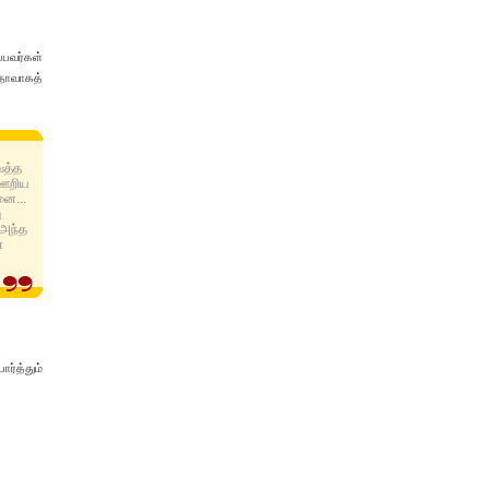
்பவர்கள்
தாவாகத்
ைத்த
் ஊறிய
னை...
ு
 அந்த
்
ார்த்தும்