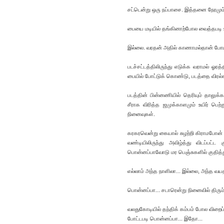
சட்டென்று ஒரு நப்பாசை. இத்தனை நேரமும்
பையை மடியில் தங்கினாற்போல வைத்தபடி உள
இல்லை. வரதன் அதில் காணாமல்தான் போயி
படச்சட்டத்திலிருந்து எடுக்க வராமல் ஓரத
பையில் போட்டுக் கொண்டு, படத்தை விரல்
படத்தின் பின்னணியில் தெரியும் தாலுக்கா 
சீராக விரித்த ஜமுக்காளமும் உயிர் பெற
நினைவுகள்.
கரகரவென்று கையால் சுழற்றி கிராமபோன் பெ
வண்டியிலிருந்து அவிழ்த்து விடப்பட்
பொன்னப்பாவோடு மர பெஞ்சுகளில் குதித்த
எல்லாம் அந்த நாளிலா... இல்லை, அந்த
பொன்னப்பா... சடாரென்று நினைவில் திரும்பவ
வலதுகோடியில் தந்திக் கம்பம் போல விறை
போட்டபடி பொன்னப்பா... இதோ...