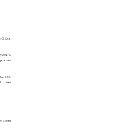
டுத்துப்
 தரையில்
ுழப்பமான
.. சாரட்
மி மகன்
ோல மண்டி