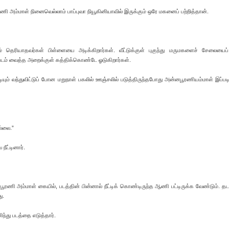
ரணி அம்மாள் நினைவெல்லாம் பாப்புவா நியூகினியாவில் இருக்கும் ஒரே மகனைப் பற்றித்தான்.
 தெரியாதவர்கள் பிள்ளையை அடிக்கிறார்கள். வீட்டுக்குள் புகுந்து மருமகளைச் சேலையைப் 
ி படம் வைத்த அறைக்குள் கத்திக்கொண்டே ஓடுகிறார்கள்.
் வந்துவிட்டுப் போன மறுநாள் பகலில் ஊஞ்சலில் படுத்திருந்தபோது அன்னபூரணியம்மாள் இப்பட
ல்லை.”
ீட்டினார்.
ணி அம்மாள் கையில், படத்தின் பின்னால் நீட்டிக் கொண்டிருந்த ஆணி பட்டிருக்க வேண்டும். த
ு.
ந்து படத்தை எடுத்தார்.