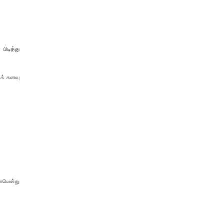
பிடித்து
ிக் கனவு
டாலென்று