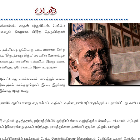
ன்னாலேயே வரதன் வந்துவிட்டார். போட்டோ
அகலமும் நீளமுமாக விரிந்த தெருவில்தான்
 தள்ளியபடி ஒவ்வொரு கடை வாசலாக நின்று
ந்த ‘இருபத்தாறு இஞ்சு' சைக்கிள் வேலைக்குச்
ிடையரானாலும் சைக்கிள் என்னமோ அன்று கண்ட
ுக்கிறது. ஒரே சங்கடம் அதன் உயரம்தான்.
வ்வப்போது சைக்கிளைச் சாய்த்துக் காலை
ஞ்சல் செய்ததால்தான் இப்படி இறங்கித்
் இல்லாத அசதி வேறு.
்புமாவில் ஆரம்பமானது. ஒரு கல் உப்பு அதிகம். அன்னபூரணி அம்மாளுக்கும் வயதாகிவிட்டது. கண் பா
திகம் குடித்ததால், நடுராத்திரியில் மூத்திரம் போக எழுந்திருக்க வேண்டிய கட்டாயம். அப்புறம
ம் இல்லாதபோது தாகம் எடுத்தது. தாகத்துக்காக தண்ணீர் குடிக்க, திரும்ப பாத்ரூம்.
ஷ் பத்திரிகையில் படிக்காமல் போட்ட வெள்ளிக்கிழமை இணைப்பைத் தேடும்போதுதான் போட்டோ 