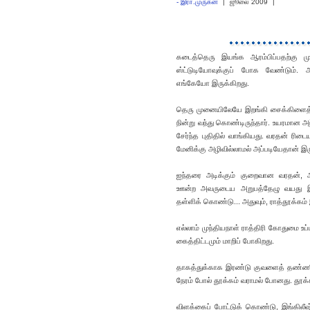
-
இரா.முருகன்
|
ஜூலை 2009
|
கடைத்தெரு இயங்க ஆரம்பிப்பதற்கு மு
ஸ்ட்டுடியோவுக்குப் போக வேண்டும். 
எங்கேயோ இருக்கிறது.
தெரு முனையிலேயே இறங்கி சைக்கிளைத்
நின்று வந்து கொண்டிருந்தார். உயரமான அ
சேர்ந்த புதிதில் வாங்கியது. வரதன் ர
மேனிக்கு அழிவில்லாமல் அப்படியேதான் இர
ஐந்தரை அடிக்கும் குறைவான வரதன், அ
ஊன்ற அவருடைய அறுபத்தேழு வயது இடை
தள்ளிக் கொண்டு... அதுவும், ராத்தூக்கம
எல்லாம் முந்தியநாள் ராத்திரி கோதுமை உப
கைத்திட்டமும் மாறிப் போகிறது.
தாகத்துக்காக இரண்டு குவளைத் தண்ணீர் அ
நேரம் போல் தூக்கம் வராமல் போனது. தூக்க
விளக்கைப் போட்டுக் கொண்டு, இங்கிலீ