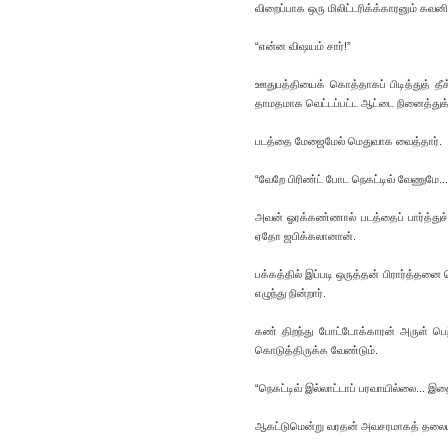
விறைப்பாக ஒரு மிலிட்டரிக்க்காரனும் கவனி
“என்ன விஷயம் சார்!”
ஊதுபத்தியைக் கொத்தாகப் பிடித்துத் தீ
தாமதமாக வெட்டப்பட்ட ஆட்டை நினைத்துக
படத்தை மேஜைமேல் மெதுவாக வைத்தார்.
“வேறே பிரிண்ட் போட நெகட்டிவ் வேணுமே...
அவன் ஓரக்கண்ணால் படத்தைப் பார்த்துச்
ஏதோ ஜபிக்கலானான்.
பக்கத்தில் இப்படி ஒருத்தன் பிரார்த்தனை
எழுந்து நின்றார்.
கண் திறந்து போட்டோக்காரன் அருள் பெற்
கொடுத்திருக்க வேண்டும்.
“நெகட்டிவ் இல்லாட்டாப் பரவாயில்லை... இ
ஆகட்டுமென்று வரதன் அவசரமாகத் தலையா