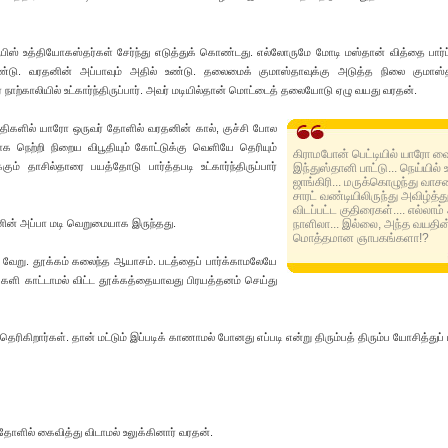
ஆபிஸ் உத்தியோகஸ்தர்கள் சேர்ந்து எடுத்துக் கொண்டது. எல்லோருமே மோடி மஸ்தான் வித்தை பார்ப
. வரதனின் அப்பாவும் அதில் உண்டு. தலைமைக் குமாஸ்தாவுக்கு அடுத்த நிலை குமாஸ்
நாற்காலியில் உட்கார்ந்திருப்பார். அவர் மடியில்தான் மொட்டைத் தலையோடு ஏழு வயது வரதன்.
ப்பந்திகளில் யாரோ ஒருவர் தோளில் வரதனின் கால், குச்சி போல
ழமாக நெற்றி நிறைய விபூதியும் கோட்டுக்கு வெளியே தெரியும்
கிராமபோன் பெட்டியில் யாரோ வ
கும் தாசில்தாரை பயத்தோடு பார்த்தபடி உட்கார்ந்திருப்பார்
இந்துஸ்தானி பாட்டு... நெய்யில
ஜாங்கிரி... மருக்கொழுந்து வாச
சாரட் வண்டியிலிருந்து அவிழ்த்த
விடப்பட்ட குதிரைகள்.... எல்லாம்
தனின் அப்பா மடி வெறுமையாக இருந்தது.
நாளிலா... இல்லை, அந்த வயதின
மொத்தமான ஞாபகங்களா!?
ம் வேறு. தூக்கம் கலைந்த ஆயாசம். படத்தைப் பார்க்காமலேயே
க்களி காட்டாமல் விட்ட தூக்கத்தையாவது பிரயத்தனம் செய்து
ெரிகிறார்கள். தான் மட்டும் இப்படிக் காணாமல் போனது எப்படி என்று திரும்பத் திரும்ப யோசித்துப் ப
ோளில் கைவித்து விடாமல் உலுக்கினார் வரதன்.