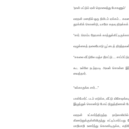
‘நான் மட்டும் ஏன் தொலைந்து போகணும்'
வரதன் மனதில் ஒரு நிமிடம் ஏக்கம்... கவ
தூக்கிக் கொண்டு, யாரோ கதவு திறக்கக் க
“சார். ரொம்ப நேரமாக் காத்துக்கிட்டிருக்க
வழுக்கைத் தலையோடு பூட்டைத் திறந்தவன்
“சகலை வீட்டுலே மஞ்ச நீராட்டு.... சாப்பி
கூட உள்ளே நடந்தபடி அவன் சொன்ன இந்த
வைத்தார்.
“உக்காருங்க சார்...”
பாஸ்போர்ட் படம் எடுக்க, வீட்டு விசேஷ
இழுத்துக் கொண்டு போய் நிறுத்தினான் 
வரதன் உட்கார்ந்திருந்த நாற்காலிய
கிணற்றுக்குள்ளிலிருந்து எட்டிப்பார்ப்
மாறிமாறி உணர்ந்து கொண்டிருக்க, எதிரே