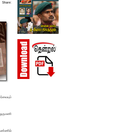
Share:
ர்வையும்
் ஒருமணி
கண்ணில்