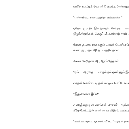
வாரிச் சுருட்டிக் கொண்டு எழுந்த அன்னபூ
“என்னங்க... ராகவனுக்கு என்னாச்சு!”
ஏதோ முரட்டு இனத்தைச் சேர்ந்த முகம்
இழுக்கிறார்கள். செருப்புக் காலோடு சாம
போன தடவை ராகவனும் அவன் பெண்டாட்டியும
கண்டது முதல் அதே பயத்தில்தான்.
அவள் பெரிதாக அழ ஆரம்பித்தாள்.
“ஏய்.... அழாதே.... யாருக்கும் ஒண்ணும் இ
வரதன் சொல்லிபடி தன் பழைய போட்டோவை ந
“இதுகென்ன இப்ப!”
அசிரத்தையுடன் வாங்கிக் கொண்ட அன்னபூர
கீழே போட்டதில், கண்ணாடி விரிசல் கண்டத
“கண்ணாடியை ஒடச்சுட்டியே...” வரதன் குனி