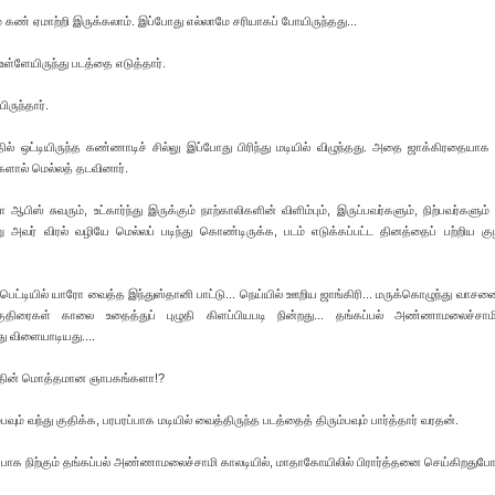
 கண் ஏமாற்றி இருக்கலாம். இப்போது எல்லாமே சரியாகப் போயிருந்தது...
்ளேயிருந்து படத்தை எடுத்தார்.
ருந்தார்.
்தில் ஒட்டியிருந்த கண்ணாடிச் சில்லு இப்போது பிரிந்து மடியில் விழுந்தது. அதை ஜாக்கிரதையாக எ
களால் மெல்லத் தடவினார்.
ஆபிஸ் சுவரும், உட்கார்ந்து இருக்கும் நாற்காலிகளின் விளிம்பும், இருப்பவர்களும், நிற்பவர்களும்
்று அவர் விரல் வழியே மெல்லப் படிந்து கொண்டிருக்க, படம் எடுக்கப்பட்ட தினத்தைப் பற்றிய க
ட்டியில் யாரோ வைத்த இந்துஸ்தானி பாட்டு... நெய்யில் ஊறிய ஜாங்கிரி... மருக்கொழுந்து வாசனை.
ட குதிரைகள் காலை உதைத்துப் புழுதி கிளப்பியபடி நின்றது... தங்கப்பல் அண்ணாமலைச்சா
ு விளையாடியது....
 வயதின் மொத்தமான ஞாபகங்களா!?
ும் வந்து குதிக்க, பரபரப்பாக மடியில் வைத்திருந்த படத்தைத் திரும்பவும் பார்த்தார் வரதன்.
ப்பாக நிற்கும் தங்கப்பல் அண்ணாமலைச்சாமி காலடியில், மாதாகோயிலில் பிரார்த்தனை செய்கிறதுப