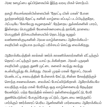
அசுர உழைப்பை ஒப்பிடுகையில் இந்த வரவு மிகச் சொற்பம்.
தகழி சிவசங்கரன்பிள்ளையின் 'தோட்டி யின் மகன்' போன
நூற்றாண்டுத் தோட்டி களின் வாழ்வை எப்படிப் படம்பிடித்ததோ,
அப்படியே 'கோவேறு கழுதைகள்'. நேற்றைய துக்கங்களின் பாரம்,
இன்றைய பொழுதின் வேலைச்சுமையைத் தாங்கி, நாளைய
பொழுதின் நிச்சயமின்மையில் தொடர்ந்து உழலும்
வண்ணான்குடிகளின் அவல வாழ்க்கையை ஆரோக்கியம்-
சவுரியின் வழியாக நமக்குப் பரிச்சயம் செய்து வைக்கிறது.
ஆரோக்கியத்தின் கால்கள் ஊர்க் காலனிக்காரர்களின் வீட்டிற்கும்
தொரப் பாட்டிற்கும் நடையாய் நடக்கின்றன. அவள் புருஷன்
சவுரியின் முதுகு துணி மூட்டை களைச் சுமந்து சுமந்து
கூன்விழுந்து கிடக்கிறது. அவள் முதல் மகன் ஜோசப், அவன்
பெண்டாட்டி சகாயத்தின் பேச்சைக் கேட்டு, சின்ன சேலத்திற்குச்
சொந்த சலவைக்கடை வைக்கப் போய்விடுகிறான். ஆரோக்கியமே
வயதிற்கு வந்த மகள் மேரிக்கு ஒரு வாழ்க்கையைத் தேடித்தர
வேண்டும். மற்ற நேரத்தில் எல்லாம் தள்ளிவைத்துவிட்டு, மேரி
துணியெடுக்கப் போகும்போது மட்டும், ஆடையை ஊடுருவிப்
பார்க்கும் ஊர்க்காரப் பெரிய ஆண்களின் பார்வையை ஆரோக்கியம்