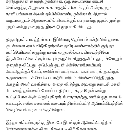
அறிந்துதான் வைத்திருக்கிறாள். ஒரு கல்யாணம் காட்சி
செய்வதற்கு அறுவடைக் காலத்தில் கிடைக் கும் அள்ளுமுற-
தானியங்களை அவள் நம்பிக்கொண்டிருக்கிறாள். ஆனால்
வருடாவருடம் அறுவடையில் கிடைக்கும் படி நான்கு முறம், மூன்று
முறம் என்று குறைந்து இரண்டு முறமாகி விட்டது.
திருவிழாக் காலத்தில் கூட இப்பொழு தெல்லாம் பன்றியின் தலை,
குடல்களை ஏலம் விடுகிறார்களே தவிர வண்ணாத்திக் குத் தர
ஊர்ப்பெரியவர்களுக்கு மனம் வருவதில்லை. பிரசவத்திலோ
இழவிலோ கிடைக்கும் படியும் குறுகிச் சிறுத்துவிட்டது. ராச்சோறும்
குறைந்துவிட்டது. குடும்பத் துடன் அந்தோணிசாமியார்
கோவிலுக்குப் போய், ஊரில் உள்ளவர்களை வண்ணாரக் குடிக்குக்
கருணைகாட்டச் சொல்லப் பாதிரியாரிடம் விண்ணப்பித்திருந்த
போதும் அவர் வரவில்லை. அதை விடுத்து, அவளது கடைசி மகன்
பீட்டரைத் தன்னைப் போலப் பாதிரியாராக்குகிறேன் என்று
கூட்டிப்போக ஆள் அனுப்புகிறார். போதாததற்கு, ஊரில் ஒரு தையல்
கடையும், நவீன சலவைக் கடையும் திறக்கப்பட்டு ஆரோக்கியத்தின்
பிழைப்பைக் கடினமாக்குகின்றன.
இந்தச் சிக்கல்களுக்கு இடையே இயங்கும் ஆரோக்கியத்தின்
பிரச்சனைகளுக்கு விடை தேடியபடி விரிகிறது கதை.