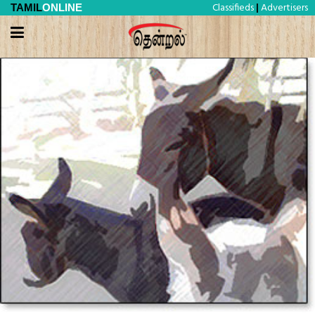
Classifieds
Advertisers
TAMIL
ONLINE
|