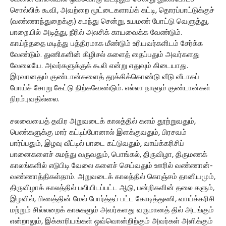
சொல்லிக் கூவி, அவற்றை மூட்டைகளாய்க் கட்டி, தொரப்பாட்டுக்குச்
(வண்ணாந்துறைக்கு) சுமந்து சென்று, உயமண் போட்டு வெளுத்து,
பாறையில் அடித்து, நீரில் அலசிக் காயவைக்க வேண்டும்.
காய்ந்ததை மடித்து பத்திரமாக மீண்டும் உரியவர்களிடம் சேர்க்க
வேண்டும். துணிகளின் கிழிசல் களைத் தைப்பதும் அவர்களது
வேலையே. அவர்களுக்குக் கூலி என்று எதுவும் கிடையாது.
இரவானதும் குண்டான்களைத் தூக்கிக்கொண்டு வீடு வீடாகப்
போய்ச் சோறு கேட்டு நிற்கவேண்டும். எல்லா நாளும் குண்டான்கள்
நிரம்புவதில்லை.
சலவையைத் தவிர அறுவடைக் காலத்தில் களம் தூற்றுவதும்,
பெண்களுக்கு மார் கட்டிப்போனால் இளக்குவதும், பிரசவம்
பார்ப்பதும், இழவு வீட்டில் பாடை கட்டுவதும், வாய்க்கரிசிப்
பானைகளைச் சுமந்து வருவதும், பொங்கல், திருவிழா, திருமணக்
காலங்களில் எடுபிடி வேலை களைச் செய்வதும் ஊரில் வண்ணான்-
வண்ணாத்திகள்தாம். அறுவடைக் காலத்தில் கொஞ்சம் தானியமும்,
திருவிழாக் காலத்தில் பலியிடப்பட்ட ஆடு, பன்றிகளின் தலை களும்,
இழவில், பிணத்தின் மேல் போர்த்தப் பட்ட கோடித்துணி, வாய்க்கரிசி
மற்றும் சில்லறைக் காசுகளும் அவர்களது வருமானத் தில் அடங்கும்
என்றாலும், இக்காரியங்கள் ஒவ்வொன்றிற்கும் அவர்கள் அளிக்கும்