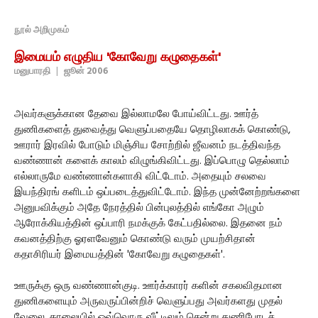
நூல் அறிமுகம்
இமையம் எழுதிய 'கோவேறு கழுதைகள்'
மனுபாரதி
|
ஜூன் 2006
அவர்களுக்கான தேவை இல்லாமலே போய்விட்டது. ஊர்த்
துணிகளைத் துவைத்து வெளுப்பதையே தொழிலாகக் கொண்டு,
ஊரார் இரவில் போடும் மிஞ்சிய சோற்றில் ஜீவனம் நடத்திவந்த
வண்ணான் களைக் காலம் விழுங்கிவிட்டது. இப்பொழு தெல்லாம்
எல்லாருமே வண்ணான்களாகி விட்டோம். அதையும் சலவை
இயந்திரங் களிடம் ஒப்படைத்துவிட்டோம். இந்த முன்னேற்றங்களை
அனுபவிக்கும் அதே நேரத்தில் பின்புலத்தில் எங்கோ அழும்
ஆரோக்கியத்தின் ஒப்பாரி நமக்குக் கேட்பதில்லை. இதனை நம்
கவனத்திற்கு ஓரளவேனும் கொண்டு வரும் முயற்சிதான்
கதாசிரியர் இமையத்தின் 'கோவேறு கழுதைகள்'.
ஊருக்கு ஒரு வண்ணான்குடி. ஊர்க்காரர் களின் சகலவிதமான
துணிகளையும் அருவருப்பின்றிச் வெளுப்பது அவர்களது முதல்
வேலை. காலையில் ஒவ்வொரு வீட்டிலும் சென்று துணிபோடச்