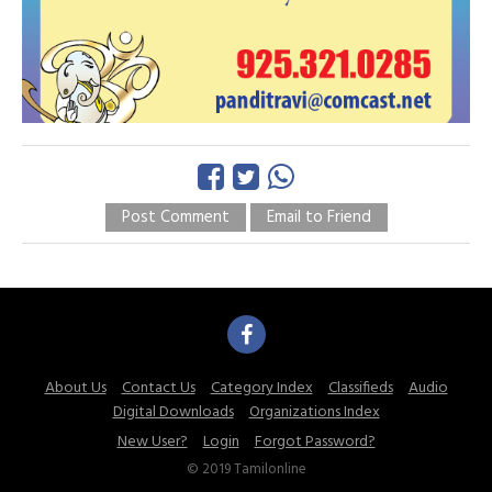
Post Comment
Email to Friend
About Us
Contact Us
Category Index
Classifieds
Audio
Digital Downloads
Organizations Index
New User?
Login
Forgot Password?
© 2019 Tamilonline