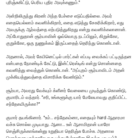
புரிஞ்சுகிட்டு, பெரிய புதிர அவுக்கணும்."
அன்றிலிருந்து கிரண் அந்த பேச்சை எடுப்பதில்லை. அவர்
எதையெல்லாம் கவனிக்கிறார், எதை எடுத்து சேகரிக்கிறார், எது
அவருக்கு ஆர்வத்தை எற்படுத்துகிறது என்று கவனிக்கலானான்.
அப்போதுதான் சூர்யாவின் ஒவ்வொரு நடப்பிலும், கிறுக்கோ,
குறுக்கோ, ஒரு நுணுக்கம் இருப்பதைத் தெரிந்து கொண்டான்.
அதனால், அவர் கேபினெட்டில் பார்ட்கள் எப்படி வைக்கப் பட்டிருந்தன
என்பதை நோண்டிக் கேட்டு, இன்ட்ரெஸ்டிங் என்று சொன்னதை
கவனித்து வைத்துக் கொண்டான். "அப்புறம் சூர்யாவிடம் அதன்
முக்கியத்துவத்தை விசாரிக்க வேண்டும்."
சூர்யா, அவரது வேக்யும் க்ளீனர் வேலையை முடித்துக் கொண்டு,
குமாரிடம் வந்தார். "சரி, உங்களூக்கு யார் மேலேயாவது குறிப்பிட்ட
சந்தேகமிருக்கா?"
குமார் தயங்கினார். "உம்... சந்தேகம்னா, எதையும் hard ஆதாரமா
வச்சு சொல்ல முடியாது. ஆனா... உள் ஆசாமிதான் யாரோ
செஞ்சிருக்காங்கன்னு உறுதியா தெரிஞ்சு போச்சு. அதனால