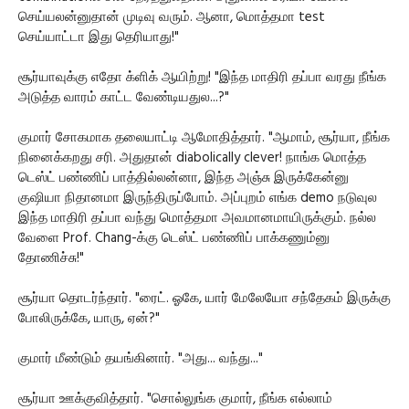
செய்யலன்னுதான் முடிவு வரும். ஆனா, மொத்தமா test
செய்யாட்டா இது தெரியாது!"
சூர்யாவுக்கு எதோ க்ளிக் ஆயிற்று! "இந்த மாதிரி தப்பா வரது நீங்க
அடுத்த வாரம் காட்ட வேண்டியதுல...?"
குமார் சோகமாக தலையாட்டி ஆமோதித்தார். "ஆமாம், சூர்யா, நீங்க
நினைக்கறது சரி. அதுதான் diabolically clever! நாங்க மொத்த
டெஸ்ட் பண்ணிப் பாத்தில்லன்னா, இந்த அஞ்சு இருக்கேன்னு
குஷியா நிதானமா இருந்திருப்போம். அப்புறம் எங்க demo நடுவுல
இந்த மாதிரி தப்பா வந்து மொத்தமா அவமானமாயிருக்கும். நல்ல
வேளை Prof. Chang-க்கு டெஸ்ட் பண்ணிப் பாக்கணும்னு
தோணிச்சு!"
சூர்யா தொடர்ந்தார். "ரைட். ஓகே, யார் மேலேயோ சந்தேகம் இருக்கு
போலிருக்கே, யாரு, ஏன்?"
குமார் மீண்டும் தயங்கினார். "அது... வந்து..."
சூர்யா ஊக்குவித்தார். "சொல்லுங்க குமார், நீங்க எல்லாம்