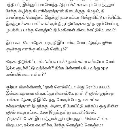
பத்தியும், இன்னும் பல சொந்த ஆராய்ச்சிகளையும் மொத்ததுல
சேத்து ஆழ்ந்து யோசித்தாத்தான் கிடைக்குது. மேலும், நீ
சொல்றதும் கொஞ்சம் இருக்கு! நாம சும்மா நின்னுகிட்டு பாத்திட்டே
இருந்தா க்ளையன்ட்ஸ¤க்கும் திருப்தியிருக்காது! நாமும் செய்யற
முயற்சிய பாத்து கொஞ்சம் நிம்மதிதான் கிடைக்கட்டுமே பாவம்!
இப்ப கூட சொல்றேன் பாரு, நீ இப்ப உள்ள போய் ஆரஞ்சு ஜூஸ்
குடிச்சது எனக்கு எப்படித் தெரியும்?"
கிரண் திடுக்கிட்டான். "எப்படி பாஸ்? நான் உள்ள எங்கயோ போய்
இல்ல குடிச்சிட்டு வந்தேன்?! நீங்க பின்னாலேயே வந்து spy
பண்ணீங்களா என்ன?!"
சூர்யா விளக்கினார், "நான் சொல்லிட்டா அது ரொம்ப சுலபம்,
இவ்வளவுதானா விஷயம்னு நினைப்பே. நான் நீ ஜூஸ் குடிச்சத
பாக்கல. ஆனா, நீ இங்கேந்து போகும் போது உன் சட்டை
சுத்தமாத்தான் இருந்தது. ஆனா, நீ போயிட்டு வந்தப்ப ஒரு சின்ன
ஜூஸ் கறை சட்டை மேல இருக்குன்னு கவனிச்சேன்,
புரிஞ்சுகிட்டேன்! இப்படித்தான் துப்பறியறதும். சின்ன சின்ன
விஷயமா, நல்லா கவனிச்சு, சேத்து கொஞ்சம் கொஞ்சமா