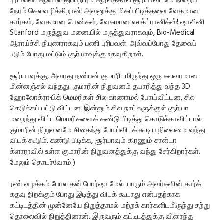
புரிபவன். ஆனால் துப்பறியும் ஆர்வத்தால் சூர்யாவிடமே நிறைய
நேரம் செலவழிக்கிறான்! அவனுக்கு மிகப் பிடித்தவை வேகமான
கார்கள், வேகமான பெண்கள், வேகமான எலக்ட்ரானிக்ஸ்! ஷாலினி
Stanford மருத்துவ மனையில் மருத்துவராகவும், Bio-Medical
ஆராய்ச்சி நிபுணராகவும் பணி புரிபவள். அவ்வப்போது தேவைப்
படும் போது மட்டும் சூர்யாவுக்கு உதவுகிறாள்.
சூர்யாவுக்கு, அவரது நண்பன் குமாரிடமிருந்து ஒரு கலவரமான
மின்னஞ்சல் வந்தது. குமாரின் நிறுவனம் தயாரித்து வந்த 3D
ஹோலோக்ரா·பிக் மெமரிகள் சில காணாமல் போய்விட்டன, சில
கெடுக்கப் பட்டு விட்டன. இன்னும் சில நாட்களுக்குள் சூர்யா
மறைந்து விட்ட மெமரிகளைக் கண்டு பிடித்து கொடுக்காவிட்டால்
குமாரின் நிறுவனமே சிதைந்து போய்விடக் கூடிய நிலைமை வந்து
விடக் கூடும். கண்டு பிடிக்க, சூர்யாவும் கிரணும் சான்டா
க்ளாராவில் உள்ள குமாரின் நிறுவனத்துக்கு வந்து சேர்கிறார்கள்.
மேலும் தொடர்வோம்:)
ரண் வழக்கம் போல தன் போர்ஷா மேல் யாரும் அவர்களின் கார்க்
கதவு திறக்கும் போது இடித்து விடக் கூடாது என்பதற்காக
கட்டிடத்தின் முன்னேயே நிறுத்தாமல் மற்றக் கார்களிடமிருந்து சற்று
தொலைவில் நிறுத்தினான். இருவரும் கட்டிடத்துக்கு விரைந்து