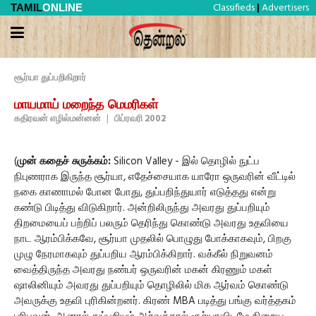
Classifieds
Advertisers
TAMIL
ONLINE
|
சூர்யா துப்பறிகிறார்
மாயமாய் மறைந்த மெமரிகள்
கதிரவன் எழில்மன்னன்
|
பிப்ரவரி 2002
(
முன் கதைச் சுருக்கம்:
Silicon Valley - இல் தொழில் நுட்ப
நிபுணராக இருந்த சூர்யா, எதேச்சையாக யாரோ ஒருவரின் வீட்டில்
நகை காணாமல் போன போது, துப்பறிந்துயார் எடுத்தது என்று
கண்டு பிடித்து விடுகிறார். அன்றிலிருந்து அவரது துப்பறியும்
திறமையைப் பற்றிப் பலரும் தெரிந்து கொண்டு அவரது உதவியை
நாட ஆரம்பிக்கவே, சூர்யா முதலில் பொழுது போக்காகவும், பிறகு
முழு நேரமாகவும் துப்பறிய ஆரம்பிக்கிறார். வக்கீல் நிறுவனம்
வைத்திருந்த அவரது நண்பர் ஒருவரின் மகன் கிரணும் மகள்
ஷாலினியும் அவரது துப்பறியும் தொழிலில் மிக ஆர்வம் கொண்டு
அவருக்கு உதவி புரிகின்றனர். கிரண் MBA படித்து பங்கு வர்த்தகம்