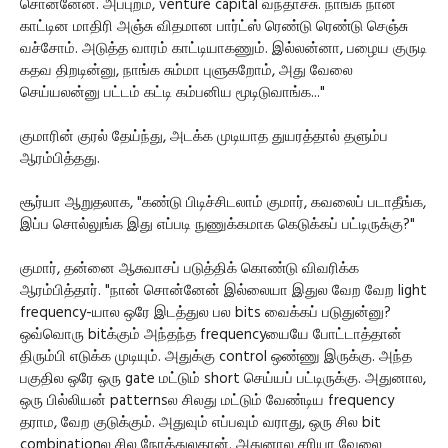
சொன்னேன். அப்புறம், venture capital வந்தாச்சு. நாங்க நான்
காட்டின மாதிரி அஞ்சு விதமான பார்ட்ஸ் ரெண்டு ரெண்டு செஞ்சு
வச்சோம். அடுத்த வாரம் காட்டியாகணும். இல்லன்னா, பழைய குருடி
கதவ திறடின்னு, நாங்க சும்மா புளுகறோம், அது வேலை
செய்யலன்னு பட்டம் கட்டி கம்பனிய மூடிடுவாங்க..."
குமாரின் குரல் தேய்ந்து, அடக்க முடியாத துயரத்தால் தளும்ப
ஆரம்பித்தது.
சூர்யா ஆறுதலாக, "கண்டு பிடிச்சிடலாம் குமார், கவலைப் படாதீங்க,
இப்ப சொல்லுங்க இது எப்படி நுணுக்கமாக கெடுக்கப் பட்டிருக்கு?"
குமார், தன்னை ஆசுவாசப் படுத்திக் கொண்டு விவரிக்க
ஆரம்பித்தார். "நான் சொன்னேன் இல்லையா இதுல வேற வேற light
frequency-யால ஒரே இடத்துல பல bits வைக்கப் படுதுன்னு?
ஒவ்வொரு bitக்கும் அந்தந்த frequencyயையே போட்டாத்தான்
திரும்பி எடுக்க முடியும். அதுக்கு control ஒண்ணு இருக்கு. அந்த
பகுதில ஒரே ஒரு gate மட்டும் short செய்யப் பட்டிருக்கு. அதுனால,
ஒரு பில்லியன் patternsல சிலது மட்டும் வேண்டிய frequency
தராம, வேற குடுக்கும். அதுவும் எப்பவும் வராது, ஒரு சில bit
combinationல சில நேரத்துலதான். அதுனால சரியா வேலை