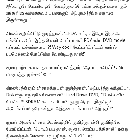
இல்ல. ஒரே மெமரில ஒரே வேகத்துல ப்ரோக்ராமுக்கும் பயனாகும்
உங்க files வச்சுக்கவும் பயனாகும். அப்புறம் இங்க சதுரமா
இருக்கறது..."
கிரண் குறிக்கிட்டு முடித்தான், "...PDA-வுக்கு! இதோ இருக்கே
எங்கிட்ட. அப்ப இந்த மெமரி போட்டா என் PDAலயே DVD movie
எல்லாம் வச்சுக்கலாமா?! Way cool! லேட்டஸ்ட் ஸ்டார் வார்ஸ்
படமெல்லாம் போட்டுக்க வேண்டியதுதான்!"
குமார் உற்சாகமாக தலையாட்டி ரசித்தார்! "ஆமாம், கரெக்ட்! சரியா
விஷயத்த புடிச்சுகிட்டே!"
கிரண் இன்னும் உற்சாகத்துடன் குதித்தான். "அப்ப, இது வந்துட்டா,
Diskன்னு எதுவுமே வேணாமா?! Hard Drive, DVD, CD எல்லாமே
போச்சா?! SDRAM கூட காலியா?! நூறு ஆயுசா இதுக்கு?!
அடேங்கப்பா! ஒரே கல்லுல அத்தன மாங்காயா? அற்புதம்!"
குமார் அவன் உற்சாக வெள்ளத்தில் குளித்து, உச்சி குளிர்ந்தே
போய்விட்டார். "பொடிப் பய தான், ஆனா, ரொம்ப புத்திசாலி" என்று
நினைத்துக் கொண்டார். பூரித்து, உப்பி விட்டார்!