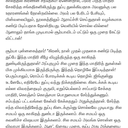
காலத்தில் கிரணின் சந்தேகம்! ஏனென்றால், அவர் அந்த மாதிரி
சேகரித்த சங்கதிகளிலிருந்து துப்பு துலக்கியதாக அவனுக்கு பல
உதாரணங்கள் தோன்றவில்லை. அவர் பல பேரிடம் பேசியும்,
மின்வலையிலும், நூலகத்திலும் ஆராய்ச்சி செய்துதான் வழக்கமாக
கண்டு பிடிப்பதாக தோன்றியது. வெளியில் சொல்ல வில்லை!
ஆனாலும் தாங்க முடியாமல் சூர்யாவிடம் மட்டும் ஒரு முறை கேட்டு
விட்டான்!
சூர்யா புன்னகைத்தார்! "கிரண், நான் முதல் முதலாக கண்டு பிடித்த
துப்பே இந்த மாதிரி கீழே விழுந்திருந்த ஒரு காகிதத்
துண்டிலிருந்துதான்! அப்புறமும் சில முறை இந்த மாதிரித் துகள்கள்
மிக முக்கியமாக இருந்திருக்கு. இந்தத் தொழிலே இப்படித்தான்!
பெரும்பாலும், ரொம்பப் போரடிக்கக் கூடிய தொழில். ஜிங்குன்னு
உடனேயே, எதிரேயே துப்பு வந்து நிக்கறதில்லை. கிடைக்கக் கூடிய
எல்லா விவரத்தையும் குருவி, எறும்பெல்லாம் சாப்பாடு சேக்கற
மாதிரி, கொஞ்சம் கொஞ்சமா பொறுமையா சேர்த்துக்கணும்.
சம்பந்தப் பட்டவங்கள கேள்வி கேக்கறதும் அதுக்குத்தான். சேர்த்த
எந்த விவரத்திலேந்து துப்பு கிடைக்கும்னு சொல்லவே முடியாது. சில
சமயம் ஒரு காகிதத் துண்டா இருக்கலாம். சில சமயம் ஒரு
கவனிச்ச விஷயமா இருக்கலாம். சில சமயம் அவங்க சொன்ன ஒரு
விவரமா இருக்கலாம். ஆன', நிறைய முறை, துப்பு அது அத்தனைய