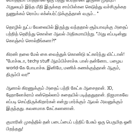
மொத்தமா பாத்தாலே ஒரு பத்து பேர்தானே இருக்க முடியும்?
அதுலயும் இந்த மீதி இருக்கற சாம்பிள்கள கெடுத்து வச்சிருக்கற
நுணுக்கம் ரொம்ப எக்ஸ்பர்ட்டுக்குத்தான் வரும்... "
தொழில் நுட்ப வேலையில் இருந்து வந்ததால் சூர்யாவுக்கு அதைப்
பற்றித் தெரிந்து கொள்ள ஆவல் அதிகமாயிற்று. "அது எப்படின்னு
கொஞ்சம் சொல்றீங்களா?!"
கிரண் தலை மேல் கை வைத்துக் கொண்டு உட்கார்ந்து விட்டான்!
"போச்சுடா, techy stuff ஆரம்பிச்சாச்சு. பாஸ் தன்னோட பழைய
world-கே போயாச்சு. இனிமே, மணிக் கணக்குத்தான் ஆகும்,
திரும்பி வர!"
ஆனால் கிரணுக்கும் அதைப் பற்றி கேட்க ஆசைதான். 3D,
ஹோலோக்ராம் என்றெல்லாம் கதையில் படித்ததுதான். நிஜமாகவே
எப்படி செய்திருக்கிறார்கள் என்று பார்க்கும் ஆவல் அவனுக்கும்
இருந்தது. கவனமாக கேட்கலானான்.
குமாரின் முகத்தில் தன் படைப்பைப் பற்றிப் பேசும் ஒரு பெருமித ஒளி
பிறந்தது!