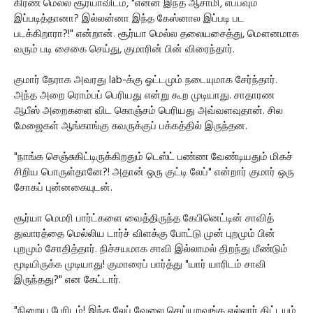
கிரண் மெல்ல சூர்யாவிடம், "என்ன இந்த ஆசாமி, எப்பவும்
இப்படித்தானா? இல்லன்னா இந்த கேஸ்னால இப்படி பட
படக்கிறாரா?!" என்றான். சூர்யா மெல்ல தலையசைத்து, மௌனமாக
வரும் படி சைகை செய்து, குமாரின் பின் விரைந்தார்.
குமார் நேராக அவரது lab-க்கு ஓட்டமும் நடையுமாக சேர்ந்தார்.
அந்த அறை ரொம்பப் பெரியது என்று கூற முடியாது. சாதாரண
ஆபீஸ் அறைகளை விட கொஞ்சம் பெரியது அவ்வளவுதான். சில
மேஜைகள் ஆங்காங்கு சுவருக்குப் பக்கத்தில் இருந்தன.
"நாங்க செஞ்சுகிட்டிருக்கிறதும் டெஸ்ட் பண்ண வேண்டியதும் மிகச்
சிறிய பொருள்தானே?! அதான் ஒரு குட்டி லேப்" என்றார் குமார் ஒரு
சோகப் புன்னகையுடன்.
சூர்யா மெமரி பார்ட்களை வைத்திருந்த கேபினெட்டின் சாவித்
துவாரத்தை மெல்லிய டார்ச் விளக்கு போட்டு முன் புறமும் பின்
புறமும் சோதித்தார். நிச்சயமாக சாவி இல்லாமல் திறந்து மீண்டும்
மூடியிருக்க முடியாது! குமாரைப் பார்த்து "யார் யாரிடம் சாவி
இருந்தது?" என கேட்டார்.
"நிறைய பேரிடம்! இந்த லேப் வேலை செய்யறவங்க எல்லார் கிட்டயும்