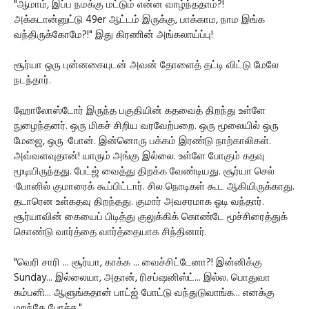
"ஆமாம், இப்ப நமக்கு மட்டும் என்ன வாழ்ந்ததாம்?!
அக்கடான்னுட்டு 49er ஆட்டம் இருக்கு, பாக்காம, நாம இங்க
வந்திருக்கோமே?!" இது கிரணின் அங்கலாய்ப்பு!
சூர்யா ஒரு புன்னகையுடன் அவன் தோளைத் தட்டி விட்டு மேலே
நடந்தார்.
ஹோலோஸ்டோர் இருந்த பகுதியின் கதவைத் திறந்து உள்ளே
நுழைந்தனர். ஒரு மிகச் சிறிய வரவேற்பறை. ஒரு மூலையில் ஒரு
மேஜை, ஒரு ·போன். இன்னொரு பக்கம் இரண்டு நாற்காலிகள்.
அவ்வளவுதான்! யாரும் அங்கு இல்லை. உள்ளே போகும் கதவு
மூடியிருந்தது. பேட்ஜ் வைத்து திறக்க வேண்டியது. சூர்யா செல்
·போனில் குமாரைக் கூப்பிட்டார். சில நொடிகள் கூட ஆகியிருக்காது.
தடாரென உள்கதவு திறந்தது. குமார் அவசரமாக ஓடி வந்தார்.
சூர்யாவின் கையைப் பிடித்து குலுக்கிக் கொண்டே மூச்சிரைத்துக்
கொண்டு வார்த்தை வார்த்தையாக சிந்தினார்.
"வெரி சாரி ... சூர்யா, காக்க ... வைச்சிட்டேனா?! இன்னிக்கு
Sunday... இல்லையா, அதான், ரிசப்ஷனிஸ்ட்... இல்ல. பொதுவா
கம்பனி... ஆளுங்கதான் பாட்ஜ் போட்டு வந்துடுவாங்க... எனக்கு
மறந்தே போச்சு."