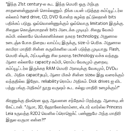
"இந்த 21st century-ல கூட இந்த மெமரி ஒரு அற்புத
சாதனைன்னுதான் சொல்லணும். நீங்க பயன் படுத்தற கம்ப்யூட்டர்ல
எல்லாம் hard drive, CD, DVD போன்ற சுழல்ற தட்டுலதான் bits
பதிக்கப் படுது. ஒவ்வொண்ணுக்கும் ஒவ்வொரு limitation இருக்கு.
சிலதுல கொஞ்சமாதான் bits அடைக்க முடியும். சிலது வேகம்
கம்மி. எல்லாமே மெக்கானிக்கலா நகரற technology, அதுனால
உடைஞ்சு போக நிறைய வாய்ப்பு இருக்கு, size-ம் பெரிசு. அதுனால
காமிரா மாதிரி சின்ன கருவிகளில பயன் படுத்த முடியாது. Flash,
மெமரி ஸ்டிக், அப்படின்னு சில நகராத technology வச்சு வந்தது.
ஆனா எல்லாமே capacity கம்மி, ரொம்ப வேகமும் குறைவு.
கம்ப்யூட்டர்ல இருக்கற RAM மெமரி அளவுக்கு வேகமும், DVDய
விட அதிக capacityயும், ஆனா மிகச் சின்ன sizeல இது வரைக்கும்
வந்ததில்ல. இதோட reliability ரொம்ப அதிகம். Disk drives ஐ விட
பத்து பங்கு அதிகம்! நூறு வருஷம் கூட கல்லு மாதிரி உழைக்கும்!"
கிரணுக்கு திடீரென ஒரு ஆவலான சந்தேகம் பிறந்தது. ஆசையுடன்
கேட்டான். "ஆமா, 3D, ஹோலோக்ராம்னா, ஸ்டார் வார்ஸ்ல Princess
Leia உருவத்த R2D2 வெளில ப்ரொஜெக்ட் பண்ணுமே அந்த மாதிரி
இதுல வருமா என்ன?!"