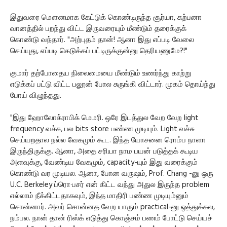
இதுவரை மௌனமாக கேட்டுக் கொண்டிருந்த சூர்யா, கற்பனா
வானத்தில் பறந்து விட்ட இருவரையும் மீண்டும் தரைக்குக்
கொண்டு வந்தார். "அற்புதம் தான்! ஆனா இது எப்படி வேலை
செய்யுது, எப்படி கெடுக்கப் பட்டிருக்குன்னு தெரியணுமே?!"
குமார் தற்போதைய நிலைமையை மீண்டும் உணர்ந்து காற்று
எடுக்கப் பட்டு விட்ட பலூன் போல சுருங்கி விட்டார். முகம் தொய்ந்து
போய் விழுந்தது.
"இது ஹோலோக்ராபிக் மெமரி. ஒரே இடத்துல வேற வேற light
frequency வச்சு, பல bits store பண்ண முடியும். Light வச்சு
செய்யறதால நல்ல வேகமும் கூட. இந்த யோசனை ரொம்ப நாளா
இருந்திருக்கு. ஆனா, அதை சரியா நாம பயன் படுத்தக் கூடிய
அளவுக்கு, வேண்டிய வேகமும், capacity-யும் இது வரைக்கும்
கொண்டு வர முடியல. ஆனா, போன வருஷம், Prof. Chang -னு ஒரு
U.C. Berkeley ப்ரொ·பசர் என் கிட்ட வந்து அதுல இருந்த problem
எல்லாம் நீக்கிட்டதாகவும், இந்த மாதிரி பண்ண முடியும்னும்
சொன்னார். அவர் சொன்னத வேற யாரும் practical-னு ஒத்துக்கல,
நம்பல. நான் தான் ரிஸ்க் எடுத்து கொஞ்சம் பணம் போட்டு செய்யச்