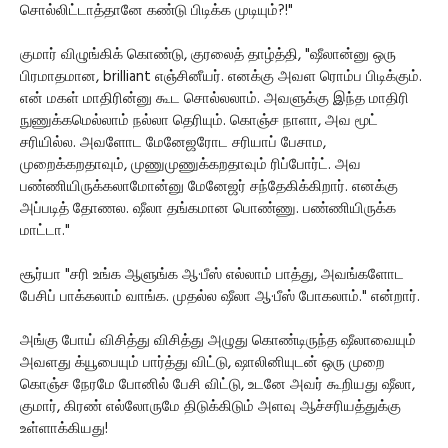
சொல்லிட்டாத்தானே கண்டு பிடிக்க முடியும்?!"
குமார் விழுங்கிக் கொண்டு, குரலைத் தாழ்த்தி, "ஷீலான்னு ஒரு
பிரமாதமான, brilliant எஞ்சினீயர். எனக்கு அவள ரொம்ப பிடிக்கும்.
என் மகள் மாதிரின்னு கூட சொல்லலாம். அவளுக்கு இந்த மாதிரி
நுணுக்கமெல்லாம் நல்லா தெரியும். கொஞ்ச நாளா, அவ மூட்
சரியில்ல. அவளோட மேனேஜரோட சரியாப் பேசாம,
முறைக்கறதாவும், முணுமுணுக்கறதாவும் ரிப்போர்ட். அவ
பண்ணியிருக்கலாமோன்னு மேனேஜர் சந்தேகிக்கிறார். எனக்கு
அப்படித் தோணல. ஷீலா தங்கமான பொண்ணு. பண்ணியிருக்க
மாட்டா."
சூர்யா "சரி உங்க ஆளுங்க ஆ·பீஸ் எல்லாம் பாத்து, அவங்களோட
பேசிப் பாக்கலாம் வாங்க. முதல்ல ஷீலா ஆ·பீஸ் போகலாம்." என்றார்.
அங்கு போய் விசித்து விசித்து அழுது கொண்டிருந்த ஷீலாவையும்
அவளது க்யூபையும் பார்த்து விட்டு, ஷாலினியுடன் ஒரு முறை
கொஞ்ச நேரமே போனில் பேசி விட்டு, உடனே அவர் கூறியது ஷீலா,
குமார், கிரண் எல்லோருமே திடுக்கிடும் அளவு ஆச்சரியத்துக்கு
உள்ளாக்கியது!