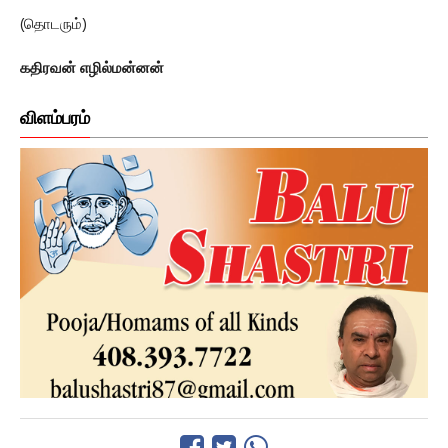
(தொடரும்)
கதிரவன் எழில்மன்னன்
விளம்பரம்