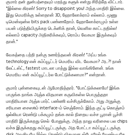
குமார் தன் துன்பத்தையும் மறந்து களுக் என்று சிரித்தே விட்டார்.
"இல்லை கிரண்! Sorry to disappoint you! அந்த மாதிரி இல்லை.
இது மெமரிக்கு உள்ளதான் 3D, ஹோலோக்ராம் எல்லாம். மூணு
டிமென்ஷன்ல bits pack பண்ணறோம். ஹோலோக்ராமும் உள்ள
பயன் படுத்தியிருக்கற டெக்னிக் தான், வெளில காட்டறதில்ல!
எல்லாம் capacity அதிகரிக்கவும், ரொம்ப வேகமா இருக்கவும்
தான்."
வேகத்தை பற்றி நன்கு உணர்ந்தவன் கிரண்! "அப்ப உங்க
technology என் கம்ப்யூட்டர் மெமரிய விட வேகமா? அட?! நான்
லேட்டஸ்ட், fastest மாடலா பாத்து இல்ல வாங்கினேன். உங்க
மெமரிய என் கம்ப்யூட்டர்ல போட்டுக்கலாமா?" என்றான்.
குமார் புன்னகையுடன் ஆமோதித்தார். "போட்டுக்கலாமே! இங்க
பாருங்க நாங்க அஞ்சு விதமான கருவிகள்ல பொருத்தறா
மாதிரியான அஞ்சு பார்ட் பண்ணி வச்சிருக்கோம். அது அதுக்கு
சரியான சைஸ¤ம் interface-ம் செஞ்சோம். இந்த குட்டி கொஞ்சம்
ஒல்லியா ரெண்டு பக்கமும் தங்க கால் நிறைய வச்ச பூரான் பூச்சி
மாதிரி இருக்கறது செல் ·போனுக்கு. அந்த நாலு வரிசைல பல chips
வச்சு இருக்கறது கம்ப்யூட்டருக்கு. அத போட்டா கம்ப்யூட்டருக்கு
disk அவசியமே இல்ல. ரெண்டு விதமான ஸ்டோரேஜ் வேண்டியதே