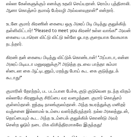
எல்லா கேஸ்களுக்கும் எனக்கு உதவி செய்யறான். ரொம்ப புத்திசாலி.
ஆனா கொஞ்சம் தமாஷ் பேர்வழி அவ்வளவுதான்!" என்றார்.
உடனே குமார் கிரணின் கையை ஒரு அசுரப் பிடி பிடித்து குலுக்கித்
தள்ளிவிட்டார்! "Pleased to meet you கிரண்! உள்ள வாங்க!" அவன்
கையை படாரென விட்டு விட்டு உள்ளே ஓடாத குறையாக வேகமாக
நடந்தார்.
கிரண் தன் கையை பிடித்து விட்டுக் கொண்டான்! "அப்பாடா, என்ன
அசுரப் பிடியடா மனுஷனுக்கு?! அடுத்த தடவை பாத்தா சும்மா
ஸ்டைலா கை ஆட்டிடணும், மறந்து போய் கூட கை குடுத்துடக்
கூடாது!"
குமாரின் தோற்றம், பட படப்பான பேச்சு, குடு குடுவென நடந்த விதம்
எல்லாமே கிரணுக்கு சிரிப்பை வர வழைத்தன. குமார் கொஞ்சம்
குள்ளம்தான். ஐந்தடி நாலங்குலம்தான். அந்த உயரத்துக்கு மனிதர்
வஞ்சனை இல்லாமல் உடம்பை வளர்த்திருந்தார். நல்ல அகலத்துடன்,
தொப்பையும் கூட. அந்த உடம்பைக் குலுக்கிக் கொண்டு அவர்
சென்ற ஓடும் நடை மிக விசித்திரமாகவே இருந்தது!