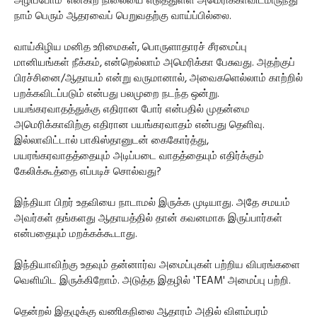
அழிப்போம்' என்கிற நிலையை எடுத்துள்ள அமெரிக்காவிடமிருந்து
நாம் பெரும் ஆதரவைப் பெறுவதற்கு வாய்ப்பில்லை.
வாய்கிழிய மனித உரிமைகள், பொருளாதாரச் சீரமைப்பு
மானியங்கள் நீக்கம், என்றெல்லாம் அமெரிக்கா பேசுவது. அதற்குப்
பிரச்சினை/ஆதாயம் என்று வருமானால், அவைகளெல்லாம் காற்றில்
பறக்கவிடப்படும் என்பது பலமுறை நடந்த ஒன்று.
பயங்கரவாதத்துக்கு எதிரான போர் என்பதில் முதன்மை
அமெரிக்காவிற்கு எதிரான பயங்கரவாதம் என்பது தெளிவு.
இல்லாவிட்டால் பாகிஸ்தானுடன் கைகோர்த்து,
பயரங்கரவாதத்தையும் அடிப்படை வாதத்தையும் எதிர்க்கும்
கேலிக்கூத்தை எப்படிச் சொல்வது?
இந்தியா பிறர் உதவியை நாடாமல் இருக்க முடியாது. அதே சமயம்
அவர்கள் தங்களது ஆதாயத்தில் தான் கவனமாக இருப்பார்கள்
என்பதையும் மறக்கக்கூடாது.
இந்தியாவிற்கு உதவும் தன்னார்வ அமைப்புகள் பற்றிய விபரங்களை
வெளியிட இருக்கிறோம். அடுத்த இதழில் 'TEAM' அமைப்பு பற்றி.
தென்றல் இதழுக்கு வணிகநிலை ஆதாரம் அதில் விளம்பரம்