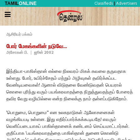
Classifieds
Advertisers
TAMIL
ONLINE
|
ஆசிரியர் பக்கம்
போர் மேகங்களின் நடுவே...
அசோகன் பி.
|
ஜூன் 2002
இந்தியா-பாகிஸ்தான் எல்லை நிலவரம் மிகக் கவலை தருவதாக
உள்ளது. போர், உயிர்ச்சேதம் மற்றும் அழிவுகள் தவிர்க்கப்பட
வேண்டியவைகள்! ஆனால் விடுதலை வேண்டுவதன் பெயரால்
கொலை புரிந்து வரும் பயங்கரவாதத்தை நிறுத்துவதற்குப் போரைத்
தவிர வேறு வழியில்லை என்ற நிலைக்கு நாம் தள்ளப்படுகிறோம்.
'பொறுமை, பொறுமை'' என உலகநாடுகள் ஆலோசனைகள்
வழங்கியபடி உள்ளன. இது எதிர்ப்பார்க்கக்கூடியதே! எவரும்
வெளிப்படையாகப் பாகிஸ்தானைக் கண்டனம் செய்யமாட்டார்கள்.
குறிப்பாக 'பயங்கரவாதத்தை பாகிஸ்தான் துணை கொண்டு