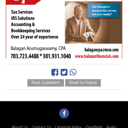
Post Comment
Email to Friend
About Us
Contact Us
Category Index
Classifieds
Audio