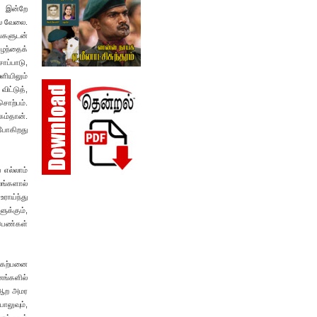
ை இன்றே
ல் வேலை.
ங்களுடன்
ுழந்தைக்
ாப்பாடு,
ியிலும்
ிட்டுத்,
சொற்பம்.
கம்தான்.
 போகிறது
 எல்லாம்
லங்களால்
ராய்ந்து
ுக்கும்,
 பெண்கள்
் கற்பனை
னங்களில்
் ஆற அமர
ாலுவும்,