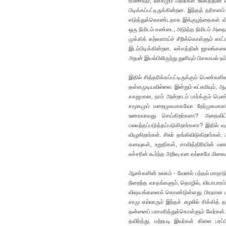
ரமணியும், லச்சமும் அவர்கள் உலகத்தின்
பிடிக்கப்பட்டிருக்கின்றன. இந்தத் தரிசன
எடுத்துக்கொண்டதாக இக்குழந்தைகள் வி
ஒரு நிமிடம் சண்டை, அடுத்த நிமிடம் அதை 
முக்கிக் கற்களாய்ச் சீறிக்கொள்ளும் காட்
இடம்பிடிக்கின்றன. லச்சத்தின் ஜாலங்கள
அதன் இயல்பிலிருந்து துளியும் பிசகாமல் நம
இதில் சித்தரிக்கப்பட்டிருக்கும் பெண்க
தள்ளமுடியவில்லை. இன்றும் லட்சுமியும், ஆ
சகஜமான, நாம் அன்றாடம் பார்க்கும் பெண
சமூகமும் மறைமுகமாகவோ நேர்முகமாக
உணரவாவது செய்கிறர்களா? அதைவிட்
பலவந்தப்படுத்தப்படுகிறார்களா? இதில் 
விழுகிறார்கள். சிலர் தங்கிவிடுகிறார்கள
கனவுகள், உறுதிகள், சாவித்திரியின் மன
டீச்சரின் கூர்ந்த அறிவு என எல்லாமே மிகை
ஆண்களின் உலகம் - வேனல் பந்தல் மாநாடு
நிறைந்த வாதங்களும், தொழில், வியாபாரம
விஷயங்களைக் கொண்டுள்ளது. பிரதான பாத்திர
சாமு எல்லாரும் இந்தச் சுழலில் சிக்கித
தன்னைப் பராமரித்துக்கொள்ளும் வேர்கள்
தவிர்த்து. மற்றபடி இவர்கள் கிளை பர