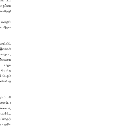
ாம் படம்
பொறுப்பை
ல்கிறது!
் மனதில்
ும் அதன்
துக்கித்
. இவர்கள்
சாரமும்,
எல்லையை
ி வாழப்
் சென்று
் பெரும்
எலிசபெத்
வுப் பசி
எத்தனையோ
ல்லப்பா,
வளர்ந்து
ுப்பதைத்
வத்தில்