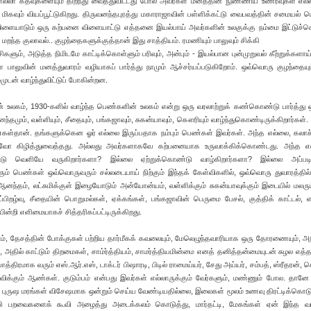
 எல்லா கதவுகளையும் திறந்து வைத்துவிட்டது போல் அவர்கள் மனத்தின் நுண்ணிய உணர்வுகள் எல்ல
ம் மிகவும் வியப்பூட்டுகிறது. திருவனந்தபுரத்து மகாராஜாவின் பள்ளிக்கட்டு வைபவத்தின் சமையல் 
ளையாடும் ஒரு கற்பனை விளையாட்டு எத்தனை இயல்பாய் அவர்களின் உலகுக்கு நம்மை இட்டுச்செ
மறந்த குலாவல்.. குழந்தைகளுக்குத்தான் இது சாத்தியம். ரமணியும் பாலுவும் சிக்கி
சிகளும், அடுத்த நிமிடமே காட்டிக்கொள்ளும் பரிவும், அன்பும் - இயல்பான புன்முறுவல் கீற்றுக்களாய
ை பாலுவின் மனத்துவாரம் வழியாகப் பார்த்து நாமும் ஆச்சர்யப்படுகிறோம். ஒவ்வொரு குழந்தைய
்முடன் வாழ்ந்துவிட்டுப் போகின்றன.
ளின் உலகம், 1930-களில் வாழ்ந்த பெண்களின் உலகம் என்று ஒரு வரலாற்றுக் கண்கொண்டு பார்த்து ஒ
னந்தமும், வள்ளியும், சீதையும், பங்கஜாவும், சுகன்யாவும், கௌரியும் வாழ்ந்துகொண்டிருக்கிறார்கள்
்கள்தான். தங்களுக்கென ஓர் எல்லை இருப்பதாக நம்பும் பெண்கள் இவர்கள். அந்த எல்லை, கலாச்
வோ கிழித்துவைத்தது. அல்லது அவர்களாகவே கற்பனையாக உருவாக்கிக்கொண்டது. அந்த 
டு வெளியே வருகிறார்களா? இல்லை ஏற்றுக்கொண்டு வாழ்கிறார்களா? இல்லை அப்பட
வரும் பெண்கள் ஒவ்வொருவரும் சல்லடையாய் நிற்கும் இந்தக் கேள்விகளில், ஒவ்வொரு துவாரத்தில
். ஆனந்தம், லட்சுமிக்குள் இழையோடும் அன்யோன்யம், வள்ளிக்கும் சுகன்யாவுக்கும் இடையில் மலரும
ப்பிறழ்வு, சீதையின் பொறுமல்கள், ஏக்கங்கள், பங்கஜாவின் பெருமை பேசல், குத்திக் காட்டல், 
யின்றி எளிமையாகச் சித்தரிகப்பட்டிருக்கிறது.
ம், தேசத்தின் போக்குகள் பற்றிய தார்மீகக் கவலையும், மேலெழுந்தவாரியாக ஒரு தோரணையும், அறி
், அதில் காட்டும் திறமைகள், சாம்ர்த்தியம், சாமர்த்தியமின்மை எனத் தனித்தன்மையுடன் சுழல 
மாக வரும் எஸ்.ஆர்.எஸ், டாக்டர் பிஷாரடி, பிடில் ராமைய்யர், சேது அய்யர், சம்பத், ஸ்ரீதரன், செ
் தவிக்கும் ஆண்கள். குடும்பம் என்பது இவர்கள் எல்லாருக்கும் வேர்களும், மண்ணும் போல. தானே 
. புருஷ மரங்கள் விசேஷமாக ஒன்றும் செய்ய வேண்டியதில்லை, இலைகள் மூலம் உணவு திரட்டிக்கொட
ப்பி பறவைகளைக் கூவி அழைத்து அடைக்கலம் கொடுத்து, மார்தட்டி, மேகங்கள் ஏன் இந்த வடி