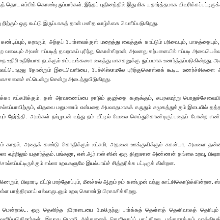
 தொட எம்பிக் கொண்டிருப்பார்கள். இந்தப் புதினத்தில் இது மிக யதார்த்தமாக விவரிக்கப்பட்டிருக்
 நிற்கும் ஒரு கூட்டு இருப்பாகத் தான் மனித வாழ்க்கை வெளிப்படுகிறது.
கண்டிப்பும், கறாரும், அந்தப் போர்வைக்குள் மறைத்து வைத்துக் காட்டும் பரிவையும், பாசத்தையு
என்ற வலையும் அவன் எப்படித் தவறாகப் புரிந்து கொள்கிறான், அவனது கற்பனையில் எப்படி அவையெல்ல
ை உதிரி உதிரியாக நடக்கும் சம்பவங்களை வைத்து வாசகனுக்கு நுட்பமாக உணர்த்தப்படுகின்றது. அவ
வ்வப்பொழுது தோன்றும் இடைவெளியை, பேச்சில்லாமலே புரிந்துகொள்ளக் கூடிய உணர்ச்சிகளை அ
் வாசகனைச் சட்டென்று சென்று அடைந்துவிடுகிறது.
அக்கா லட்சுமிக்கும், தன் அரவணைப்பை நாடும் குழந்தை களுக்கும், சுயநலமற்று பொதுச்சேவைய
ெல்லப்பாவிற்கும், விதவை மறுமணம் என்பதை அபவாதமாகக் கருதும் சமூகத்துக்கும் இடையில் தத்த
கவும் நேர்த்தி. அவர்கள் நம்முடன் வந்து நம் வீட்டில் வேலை செய்துகொண்டிருப்பதைப் போன்ற 
ும்பும் காதல், அதைக் கண்டு கொதிக்கும் லட்சுமி, அதனை ஊக்குவிக்கும் சுகன்யா, அவளை தன்
எல்லா வற்றிலும் யதார்த்தம். பங்கஜா, எஸ்.ஆர்.எஸ் ஸின் ஒரு தினுசான அண்ணன் தங்கை உறவு, பிஷாரட
ொல்லப்பட்டிருக்கும் எல்லா உறவுகளுமே இயல்பாய்ச் சித்தரிக்க பட்டிருக் கின்றன.
்கிணறும், பிஷாரடி வீட்டு மாந்தோப்பும், மீனச்சல் ஆறும் நம் கண்முன் வந்து காட்சிகொடுக்கின்றன. ஸ
ுள்ள பாத்திரமாய் எல்லாருடனும் உறவு கொண்டு பிரகாசிக்கிறது.
ென்றால்... ஒரு தெளிந்த நீரோடையை மேலிருந்து பார்க்கத் தெள்ளத் தெளிவாகத் தெரியும
ளிப்படுகிறார்கள். இவரது மொழி அத்தனைத் தெளிவாய்ப் பாய்கிறது. மங்கலாக்கும் வாக்கிய