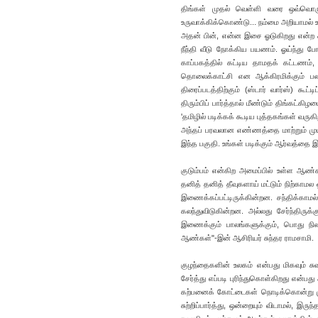
திங்கள் முதல் வெள்ளி வரை ஒவ்வொர
உருவாக்கிக்கொண்டு... நம்மை அறியாமல் 
அதன் பின், என்ன இசை ஓடுகிறது என்ற சு
நீந்தி வீடு நோக்கிய பயணம். ஓய்ந்து 
காப்பகத்தில் கட்டிய தாமதக் கட்டணம், 
தொலைக்காட்சி என ஆக்கிரமிக்கும் பல
திரைப்படத்திற்கும் (ஸ்டார் வார்ஸ்) கூ
திரும்பிப் பார்த்தால் மீண்டும் திங்கட்க
'தமிழில் படிக்கக் கூடிய புத்தகங்கள் வரு
அந்தப் பரவலான எண்ணத்தை மாற்றும் முய
இந்த பகுதி. உங்கள் படிக்கும் ஆர்வத்தை 
குடும்பம் என்கிற அமைப்பில் உள்ள ஆண்
தனித் தனித் தீவுகளாய் மட்டும் நிற்காம
இணைக்கப்பட்டிருக்கின்றன. சந்திக்காமல
கலந்துவிடுகின்றன. அல்லது சேர்ந்திருக்கு
இணைக்கும் பாலங்களுக்கும், பொது நிலப
ஆண்கள்"-இன் ஆசிரியர் சுந்தர ராமசாமி.
குழந்தைகளின் உலகம் என்பது மிகவும் ச
சேர்த்து எப்படி புரிந்துகொள்கிறது என்
கற்பனைக் கோட்டைகள் நொடிக்கொன்று முள
சுற்றிப்பார்த்து, ஒன்றையும் விடாமல், இ