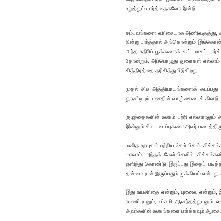
உறுத்தும் வார்த்தைகளோ இன்றி...
சம்பவங்களை வரிசையாக அணிவகுத்து, கதை
நின்று பார்த்தால் அங்கொன்றும் இங்கொன்று
அந்த உதிரிப் பூக்களைக் கூட்டமாகப் பார
தோன்றும். அப்பொழுது துளைகள் எல்லாம்
சித்திரத்தை தரிசித்துவிடுகிறது.
முதல் சில அத்தியாயங்களைக் கடப்பது 
தூண்டியும், மனதின் வாஞ்சையைக் கிளறியும
குழந்தைகளின் உலகம் பற்றி எல்லாராலும் 
இன்னும் சில படைப்புகளை அவர் படைத்திரு
மனித உறவுகள் பற்றிய கேள்விகள், சிக்கல்
வரலாம். அந்தக் கேள்விகளில், சிக்கல்கள
ஒளிந்து கொண்டு இருப்பது இதைப் படித
தன்மையுடன் இருப்பதும் முக்கியம் என்பது 
இது சுயசரிதை என்றும், புனைவு என்றும்,
ரமணியுடனும், லட்சுமி, ஆனந்தத்துடனும், எ
அவர்களின் உலகங்களை பார்க்கவும் ஆசையிர