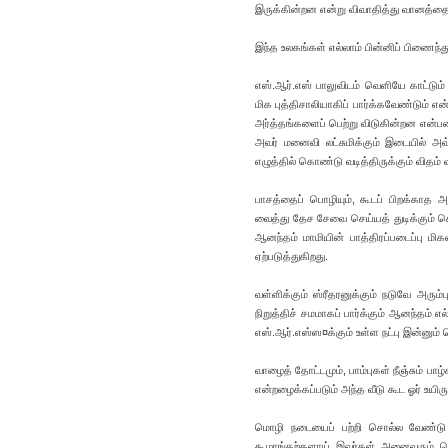
இருக்கின்றன என்று விவாதித்து வானத்தைத்
இந்த உலகங்கள் எல்லாம் பின்னிப் பிணைந்து
எஸ்.ஆர்.எஸ் பாலுவிடம் வெளியே காட்டும் 
மிக புத்திசாலியாகிப் பார்க்கவேண்டும் 
அர்த்தங்களைப் பெற்று விடுகின்றன என்பத
அவர் மனைவி லட்சுமிக்கும் இடையில் அ
எழுத்தில் கொண்டு வடித்திருக்கும் விதம
பாசத்தைப் பொழியும், கூடப் பிறக்காத 
வைத்து தேச சேவை செய்யத் துடிக்கும் ச
ஆனந்தம் மாமியின் பாத்திரப்படைப்பு மி
ஏற்படுத்துகிறது.
வள்ளிக்கும் ஸ்ரீதரனுக்கும் நடுவே அர
நிறுத்திச் சமமாகப் பார்க்கும் ஆனந்தம் 
எஸ்.ஆர்.எஸ்ஸ¤க்கும் உள்ள நட்பு இன்னும் ச
வாழைத் தோட்டமும், பாம்புகள் நீஞ்சும் பாழ
என்றழைக்கப்படும் அந்த வீடு கூட ஓர் உயிர
மொழி நடையைப் பற்றி சொல்ல வேண்டு ம
கூழாங்கற்களாய் இவர்கள் அனைவரும் வெ