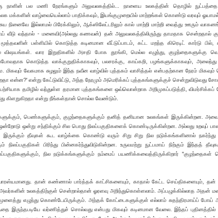
ு நாளின் பல மணி நேரங்களும் அலுவலகத்தில்... நாளைய உலகத்தின் தொழில் நுட்பத்த
உலக மக்களின் வாழ்வையெல்லாம் பாதிக்கவும், இயங்குமுறையில் மாற்றங்கள் கொண்டு வரவும் ஓயாம
ய நினைவே இல்லாமல் பிரேக்கிலும், ஆக்ஸிலேட்டரிலும் கால் மாற்றி மாற்றி வைத்து ஊரும் வாகன
போய் வீடு வந்தால் - மனைவி(அல்லது கணவன்) தன் அலுவலகத்திலிருந்து தாமதாக சென்றதால் க
மூத்தவளின் பள்ளியில் கொடுத்த கடினமான வீட்டுப்பாடம், கட்ட மறந்த கிரெடிட் கார்டு பில், ச
 விஷயங்கள். வார இறுதிகளில் அசதி போக தூங்கி, மெல்ல எழுந்து, குழந்தைகளுக்கு வெள
ட்டிப்போவதாக கொடுத்த வாக்குறுதிக்காகவும், பலசரக்கு, காய்கறி, பழங்களுக்காகவும், அலைந்து வ
ிழமை. மிகவும் வேகமாக சுழலும் இந்த நவீன வாழ்வில் புத்தகம் வாசித்தல் என்பதற்கான நேரம் மிகவும் 
கிறதா என்ன?' என்று கேட்டுவிட்டு, அந்த நேரமும் அமெரிக்கப் புத்தகங்களுக்குச் சென்றுவிடுவது சோ
ற்சியாக தமிழில் வந்துள்ள தரமான புத்தகங்களை ஒவ்வொன்றாக அறிமுகப்படுத்தி, விமர்சிக்கப்
இது கிளறுகிறதா என்று நீங்கள்தான் சொல்ல வேண்டும்.
களுக்கும், பெண்களுக்கும், குழந்தைகளுக்கும் தனித் தனியான உலகங்கள் இருக்கின்றன. அவை
ல ஒன்றோடு ஒன்று சந்திக்கும் சில பொது நிலப்பகுதிகளைக் கொண்டிருக்கின்றன. அல்லது உறவுப் பா
் இருக்கும் தீவுகள் கூட வாழ்க்கை கொண்டு வரும் சிறு சிறு நில நடுக்கங்களினால் நகர்ந்து உ
ம் நிலப்பகுதிகள் பிரிந்து பின்னகர்ந்துவிடுகின்றன. உருவமற்று நுட்பமாய் நிற்கும் இந்தத் தீவுகள
்பகுதிகளுக்கும், நில நடுக்கங்களுக்கும் நம்மைப் பயணிக்கவைத்திருக்கிறார் "குழந்தைகள்
ுவாரஸ்யமானது. தான் கண்ணால் பார்த்தக் காட்சிகளையும், காதால் கேட்ட செய்திகளையும், தன
பது அவர்களின் உலகத்திற்குள் சென்றால்தான் ஓரளவு அறிந்துகொள்ளலாம். அப்பழுக்கில்லாத அதன் ம
ைத்து எழுந்து கொண்டேயிருக்கும். அந்தக் கோட்டைகளுக்குள் எல்லாம் சுதந்திரமாய்ப் போய
ருந்ததை இருந்தபடியே வர்ணித்துச் சொல்வது என்பது மிகவும் கடினமான வேலை. இந்தப் புதினத்தில் ப