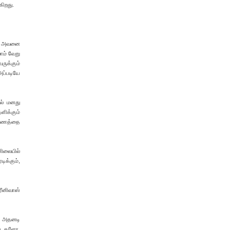
கிறது.
ம், அவனை
ாம் வேறு
ருக்கும்
ப்படியே
ில் மனது
ளிக்கும்
எண்ணத்தை
னிலையில்
ிக்கும்,
்ரீனிவாஸ்
் அதனடி
ங் களோ,