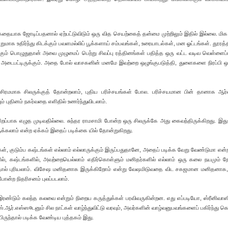
யாக ஜோடிப்பதனால் ஏற்பட்டுவிடும் ஒரு வித செயற்கைத் தன்மை முற்றிலும் இதில் இல்லை. மிக
மாக உதிர்ந்து கிடக்கும் பவளமல்லிப் பூக்களாய் சம்பவங்கள், உரையாடல்கள், மன ஓட்டங்கள். தூரத்தி
்க்கும் பொழுதுதான் அவை முழுமைப் பெற்று சிவப்பு ரத்தினங்கள் பதித்த ஒரு வட்ட வடிவ வெள்ளைப
 அடைபட்டிருக்கும். அதை போல் வாசகனின் மனமே இவற்றை ஒழுங்குபடுத்தி, துளைகளை நிரப்பி ஒர
சிரமமாக சிலருக்குத் தோன்றலாம், புதிய பரிச்சயங்கள் போல. பரிச்சயமான பின் தானாக ஆர்
் புதினம் நகர்வதை எளிதில் உணர்ந்துவிடலாம்.
சிறப்பாக எழுத முடிவதில்லை. சுந்தர ராமசாமி போன்ற ஒரு சிலருக்கே அது கைவந்திருக்கிறது. இத
க்கலாம் என்ற ஏக்கம் இதைப் படிக்கை யில் தோன்றுகிறது.
கள், குடும்ப கஷ்டங்கள் எல்லாம் எல்லாருக்கும் இருப்பதுதானே, அதைப் படிக்க வேறு வேண்டுமா என்
ில், கஷ்டங்களில், அவற்றையெல்லாம் எதிர்கொள்ளும் மனிதர்களில் எல்லாம் ஒரு கலை நயமும் நேர்
்தால் புரியலாம். விசேஷ மனிதனாக இருக்கிறோம் என்று வேஷமிடுவதை விட சகஜமான மனிதனாக,
போன்ற நிதரிசனம் புலப்படலாம்.
 இரண்டும் கலந்த கலவை என்றும் நிறைய கருத்துக்கள் பரவிவருகின்றன. எது எப்படியோ, ஸ்ரீனிவாஸி
ஸ்.ஆர்.எஸ்ஸ¤டனும் சில நாட்கள் வாழ்ந்துவிட்டு வரவும், அவர்களின் வாழ்வனுபவங்களைப் பகிர்ந்து க
ுந்தால் படிக்க வேண்டிய புத்தகம் இது.