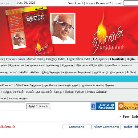
ஆக. 06, 2026
New User?
|
Forgot Password?
| Email:
bout us
sue
|
Previous Issues
|
Author Index
|
Category Index
|
Organization Index
|
E-Magazine
|
Classifieds
|
Digital
பார்வை
|
நேர்காணல்
|
சாதனையாளர்
|
நலம்வாழ
|
சிறுகதை
|
அன்புள்ள சிநேகிதியே
|
முன்னோடி
|
பயணம்
க்கதை
|
சமயம்
|
சினிமா சினிமா
|
இளந்தென்றல்
|
கதிரவனை கேளுங்கள்
|
ஹரிமொழி
|
நிகழ்வுகள்
|
மேலோர் 
கலி காலம்
|
அமெரிக்க அனுபவம்
|
முன்னோடி
|
கவிதைப்பந்தல்
|
புழக்கடைப்பக்கம்
|
ஜோக்ஸ்
ை
|
தமிழக அரசியல்
|
சமயம்
|
தகவல்.காம்
|
பொது
|
சினிமா சினிமா
|
Events Calendar
காணல்
|
வாசகர் கடிதம்
< Prev
|
Ind
விமர்சனம்