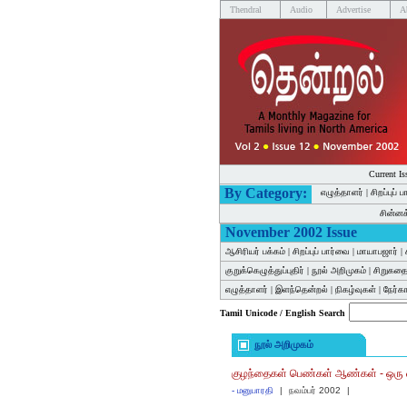
Thendral
Audio
Advertise
A
Current Is
By Category:
எழுத்தாளர்
|
சிறப்புப் 
சின்ன
November 2002 Issue
ஆசிரியர் பக்கம்
|
சிறப்புப் பார்வை
|
மாயாபஜார்
|
குறுக்கெழுத்துப்புதிர்
|
நூல் அறிமுகம்
|
சிறுகத
எழுத்தாளர்
|
இளந்தென்றல்
|
நிகழ்வுகள்
|
நேர்
Tamil Unicode / English Search
நூல் அறிமுகம்
குழந்தைகள் பெண்கள் ஆண்கள் - ஒரு 
-
மனுபாரதி
|
நவம்பர் 2002
|