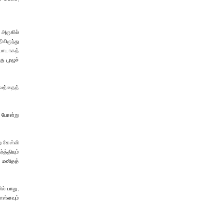
 அருகில்
லிருந்து
்பாயாகத்
ு முழுச்
வத்தைத்
ு போன்று
ற கேள்வி
த்தியும்
 மனிதத்
ல் பாலு,
ொள்ளவும்