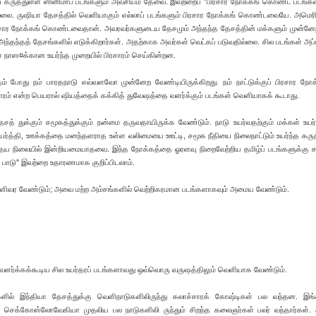
ிய கருத்துள்ள ஸினிமாப் படங்களும் அவசியம் தேவை. இவற்றைப் ''பிரசார நோக்கங் கொண்ட படங்கள்
்லை. ருஷியா தேசத்தில் வெளியாகும் எல்லாப் படங்களும் பிரசார நோக்கங் கொண்டவையே. அமெரி
பிரசார நோக்கங் கொண்டவைதான். அவரவர்களுடைய தேசமும் அந்தந்த தேசத்தின் மக்களும் முன்னேற
அந்தந்தத் தேசங்களில் எடுக்கிறார்கள். அதற்காக அவர்கள் வெட்கப் படுவதில்லை. சில படங்கள் அப
ள் நாஸ¤க்கான உயர்ந்த முறையில் பிரசாரம் செய்கின்றன.
ம் போது நம் பாரதநாடு எவ்வளவோ முன்னேற வேண்டியிருக்கிறது. நம் நாட்டுக்குப் பிரசார நோ
ாரம் என்ற பெயரால் ஷியத்தைக் கக்கித் துவேஷத்தை வளர்க்கும் படங்கள் வெளியாகக் கூடாது.
ேசத் துக்கும் சமூகத்துக்கும் நன்மை தருவதாயிருக்க வேண்டும். நாடு உயர்வதற்கும் மக்கள் உயர்
்த்தி, ஊக்கத்தை மனந்தளராத உள்ள வலிமையை ஊட்டி, சமூக நீதியை நிலைநாட்டும் உயர்ந்த கருத
ய நிலையில் இன்றியமையாதவை. இந்த நோக்கத்தை ஓரளவு நிறைவேற்றிய தமிழ்ப் படங்களுக்கு சம
ம் பாடு'' இவற்றை உதாரணமாக குறிப்பிடலாம்.
ெளிவர வேண்டும்; அவை மற்ற அம்சங்களில் வெற்றிகரமான படங்களாகவும் அமைய வேண்டும்.
வளர்க்கக்கூடிய சில உயர்தரப் படங்களாவது ஒவ்வொரு வருஷத்திலும் வெளியாக வேண்டும்.
ல் இந்தியா தேசத்துக்கு வெளிநாடுகளிலிருந்து கலாச்சாரக் கோஷ்டிகள் பல வந்தன. இங்கி
், செக்கோஸ்லோவேகியா முதலிய பல நாடுகளிலி ருந்தும் சிறந்த கலைஞர்கள் பலர் வந்தார்கள்.