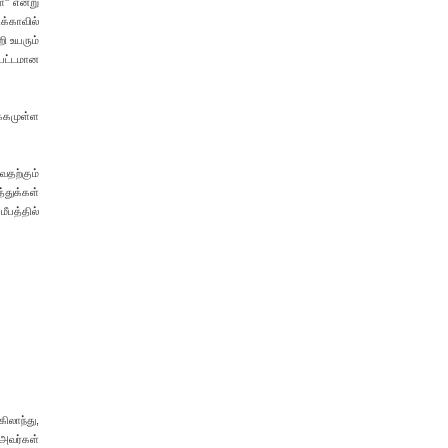
'' என்று
க்காவில்
ி உயரும்
்பட்டமான
க்கமுள்ள
வதற்கும்
்துக்கள்
ீபத்தில்
லாந்து,
 அவர்கள்