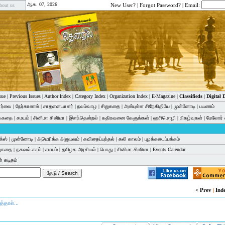
ஆக. 07, 2026
New User?
|
Forgot Password?
| Email:
bout us
sue
|
Previous Issues
|
Author Index
|
Category Index
|
Organization Index
|
E-Magazine
|
Classifieds
|
Digital
பார்வை
|
நேர்காணல்
|
சாதனையாளர்
|
நலம்வாழ
|
சிறுகதை
|
அன்புள்ள சிநேகிதியே
|
முன்னோடி
|
பயணம்
க்கதை
|
சமயம்
|
சினிமா சினிமா
|
இளந்தென்றல்
|
கதிரவனை கேளுங்கள்
|
ஹரிமொழி
|
நிகழ்வுகள்
|
மேலோர் 
்ஸ்
|
முன்னோடி
|
அமெரிக்க அனுபவம்
|
கவிதைப்பந்தல்
|
கலி காலம்
|
புழக்கடைப்பக்கம்
றுகதை
|
தகவல்.காம்
|
சமயம்
|
தமிழக அரசியல்
|
பொது
|
சினிமா சினிமா
|
Events Calendar
் கடிதம்
< Prev
|
Ind
தால்...