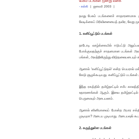
பேசும் படங்கள் மூன்று வகை
-
கல்கி
|
ஜனவரி 2003
|
நமது பேசும் படங்களைச் சாதாரணமாக மூன்
வேடிக்கைப் பிரிவினையைத் தவிர, வேறு மூன
1. களிப்பூட்டும் படங்கள்
நாடோடி வாழ்க்கையில் ஈடுபட்டு அலுப்
போக்குவதற்குச் சாதனமான படங்கள் அவ
பங்கள், அவற்றிலிருந்து விடுதலையடையும்
ஆனால் 'களிப்பூட்டுதல்' என்ற பெயரால் 
கேடு சூழக்கூடியது. களிப்பூட்டும் படங்கள்
இந்த ரகத்தில் தமிழ்நாட்டில் சமீப காலத
உதாரணங்கள் ஆகும். இவை தமிழ்நாட்டில் மட
பெருமையும் அடையலாம்.
ஆனால் ஸினிமாவைப் போன்ற அபார சக்தியு
முடியுமா? அடைய முடியாது. அடையவுங் கூட
2. கருத்துள்ள படங்கள்