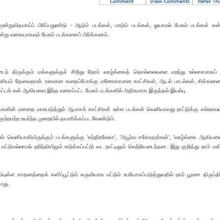
றுவிதமாய்ப் பிரிப்பதுண்டு - ஆடும் படங்கள், பாடும் படங்கள், ஓயாமல் பேசும் படங்கள் என
்று வகையாகவும் பேசும் படங்களைப் பிரிக்கலாம்.
படைந் திருக்கும் மக்களுக்குச் சிறிது நேரம் வாழ்க்கைத் தொல்லைகளை மறந்து உல்லாசமாகப
சியம் தேவைதான். ரஸமான கதைப்போக்கு மனோகரமான காட்சிகள், ஆடல் பாடல்கள், சிக்கலான ச
 கட்டங் கள் ஆகியவை இந்த வகைப்பட்ட பேசும் படங்களில் அதிகமாக இருத்தல் இயல்பு.
மக்களின் மனதை மாசுபடுத்தும் ஆபாசக் காட்சிகள் உள்ள படங்கள் வெளியாவது நாட்டுக்கு எல்லாவ
 குற்றமற்ற உயர்ந்த முறையில் தயாரிக்கப்பட வேண்டும்.
்தில் வெளியாகியிருக்கும் படங்களுக்கு 'சந்திரலேகா', 'அபூர்வ சகோதரர்கள்', 'வாழ்க்கை ஆகியவ
்டுமல்லாமல் ஹிந்தியிலும் எடுக்கப்பட்டு வட நாட்டிலும் வெற்றியடைந்தன. இது குறித்து நாம் மகிழ்
ள்ள சாதனத்தைக் களிப்பூட்டும் கருவியாக மட்டும் உபயோகப்படுத்துவதில் நாம் பூரண திருப
ாது.