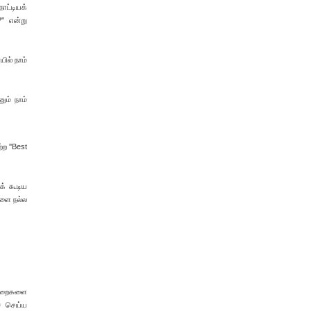
நாட்டியக்
'' என்று
ில் நாம்
ம் நாம்
ற ''Best
க் கூடிய
களை நல்ல
 குறைகளை
ச் செய்ய