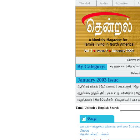
Thendral
Audio
Advertise
A
Current Is
By Category:
எழுத்தாளர்
|
சிறப்புப் 
சின்ன
January 2003 Issue
ஆசிரியர் பக்கம்
|
நேர்காணல்
|
மாயாபஜார்
|
ஜோக
குறுக்கெழுத்துப்புதிர்
|
சூர்யா துப்பறிகிறார்
|
சி
எழுத்தாளர்
|
இளந்தென்றல்
|
நிகழ்வுகள்
|
வாசகர
Tamil Unicode / English Search
பொது
தகவல் - ஊழல்வாதிகளை உண்மை பேசவைத்
Dialog
கீதாபென்னட் பக்கம்