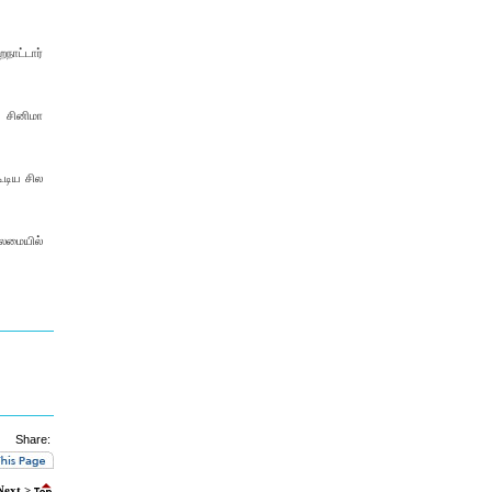
நாட்டார்
 சினிமா
ூடிய சில
லைமையில்
Share:
Next >