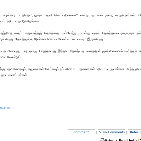
 சர்க்கார் படத்தொழிலுக்கு உதவி செய்வதில்லை?'' என்று, ஓயாமல் குறை கூறுகிறார்கள். பிற
ப்பற்றி முறையிடுகிறார்கள்.
ந்திரத் தைப் பாதுகாத்துத் தேசத்தை முன்னேற்ற முயன்று வரும் தேசத்தலைவர்களுக்கு நம்
க் கிறது. தேசத்துக்கு அவர்கள் செய்ய வேண்டிய கடமையும் இருக்கிறது.
ுறை யிலாவது, பலர் ஒன்று சேர்ந்தாவது, இந்திய தேசத்தை உலகத்தின் முன்னிலையில் உயர்த்தக் க
யிட வேண்டும்.
க்கு உதவிகோரவும், சலுகைகள் கேட்கவும் நம் சினிமா முதலாளிகள் உரிமை பெறுவார்கள். அந்த நி
ரவு அளிப்பார்கள்.
்தால்...
Print
< Prev
|
Index
|