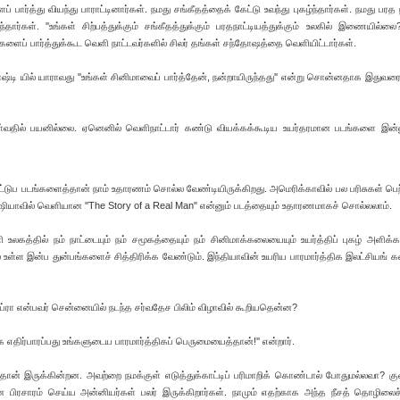
 பார்த்து வியந்து பாராட்டினார்கள். நமது சங்கீதத்தைக் கேட்டு உவந்து புகழ்ந்தார்கள். நமது பரத 
்கள். ''உங்கள் சிற்பத்துக்கும் சங்கீதத்துக்கும் பரதநாட்டியத்துக்கும் உலகில் இணையில்லை?
ளைப் பார்த்துக்கூட வெளி நாட்டவர்களில் சிலர் தங்கள் சந்தோஷத்தை வெளியிட்டார்கள்.
்டி யில் யாராவது ''உங்கள் சினிமாவைப் பார்த்தேன், நன்றாயிருந்தது'' என்று சொன்னதாக இதுவரைய
தில் பயனில்லை. ஏனெனில் வெளிநாட்டார் கண்டு வியக்கக்கூடிய உயர்தரமான படங்களை இன்னு
டுப படங்களைத்தான் நாம் உதாரணம் சொல்ல வேண்டியிருக்கிறது. அமெரிக்காவில் பல பரிசுகள் பெற்
ருஷியாவில் வெளியான ''The Story of a Real Man" என்னும் படத்தையும் உதாரணமாகச் சொல்லலாம்.
லகத்தில் நம் நாட்டையும் நம் சமூகத்தையும் நம் சினிமாக்கலையையும் உயர்த்திப் புகழ் அளிக்க
் உள்ள இன்ப துன்பங்களைச் சித்திரிக்க வேண்டும். இந்தியாவின் உயரிய பாரமார்த்திக இலட்சியங் 
்ரா என்பவர் சென்னையில் நடந்த சர்வதேச பிலிம் விழாவில் கூறியதென்ன?
 எதிர்பாரப்பது உங்களுடைய பாரமார்த்திகப் பெருமையைத்தான்!'' என்றார்.
தான் இருக்கின்றன. அவற்றை நமக்குள் எடுத்துக்காட்டிப் பரிமாறிக் கொண்டால் போதுமல்லவா?
ான பிரசாரம் செய்ய அன்னியர்கள் பலர் இருக்கிறார்கள். நாமும் எதற்காக அந்த நீசத் தொழிலை