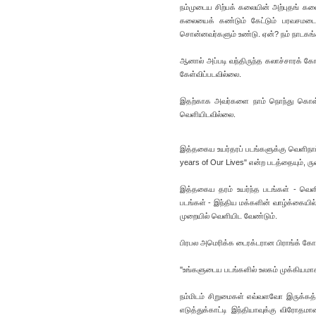
நம்முடைய சிற்பக் கலையின் அற்புதங் களைப்
கலையைக் கண்டும் கேட்டும் பரவசமடைந்தார
சொன்னவர்களும் உண்டு. ஏன்? நம் நாடகங்க
ஆனால் அப்படி வந்திருந்த கலாச்சாரக் கோஷ
கேள்விப்படவில்லை.
இதற்காக அவர்களை நாம் நொந்து கொள்வ
வெளியிடவில்லை.
இத்தகைய உயர்தரப் படங்களுக்கு வெளிநாட்
years of Our Lives" என்ற படத்தையும், 
இத்தகைய தரம் உயர்ந்த படங்கள் - வெளி உ
படங்கள் - இந்திய மக்களின் வாழ்க்கையில
முறையில் வெளியிட வேண்டும்.
பிரபல அமெரிக்க டைரக்டரான பிராங்க் கோப
''உங்களுடைய படங்களில் உலகம் முக்கியமாக
நம்மிடம் சிறுமைகள் எவ்வளவோ இருக்கத்
எடுத்துக்காட்டி இந்தியாவுக்கு விரோதம