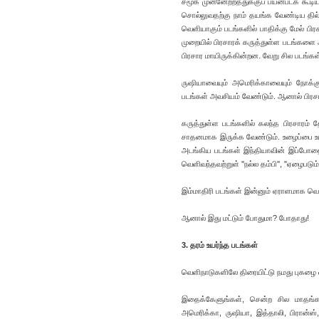
சமூக முன்னேற்றத்துக்குப் பயன்படக் கூட
சொல்லுவதற்கு நாம் தயங்க வேண்டிய தில
வெளியாகும் படங்களில் பாதிக்கு மேல் 
முறையில் பிரசாரக் கருத்துள்ள படங்களை 
பிரசார மாயிருக்கின்றன. வேறு சில படங்க
ருஷியாவையும் அமெரிக்காவையும் நோக்கு
படங்கள் அவசியம் வேண்டும். ஆனால் பிரச
கருத்துள்ள படங்களில் கலந்த பிரசாரம் த
சாதனமாக இருக்க வேண்டும். உழைப்பை உயர
அடங்கிய படங்கள் இந்தியாவின் இப்போதை
வெளிவந்தவற்றுள் ''நல்ல தம்பி'', ''ஏழைபடு
இம்மாதிரி படங்கள் இன்னும் ஏராளமாக வ
ஆனால் இது மட்டும் போதுமா? போதாது!
3. தரம் உயர்ந்த படங்கள்
வெளிநாடுகளிலே திரையிட்டு நமது புகழை 
இதைக்கேளுங்கள், சென்ற சில மாதங்களி
அமெரிக்கா, ருஷியா, இத்தாலி, பிரான்ஸ