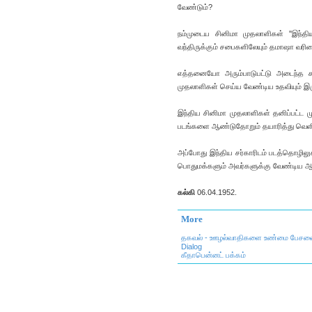
வேண்டும்?
நம்முடைய சினிமா முதலாளிகள் ''இந்திய
வந்திருக்கும் சபைகளிலேயும் தமாஷா வரியை
எத்தனையோ அரும்பாடுபட்டு அடைந்த சுத
முதலாளிகள் செய்ய வேண்டிய உதவியும் இரு
இந்திய சினிமா முதலாளிகள் தனிப்பட்ட ம
படங்களை ஆண்டுதோறும் தயாரித்து வெளி
அப்போது இந்திய சர்காரிடம் படத்தொழிலு
பொதுமக்களும் அவர்களுக்கு வேண்டிய ஆத
கல்கி
06.04.1952.
More
தகவல் - ஊழல்வாதிகளை உண்மை பேசவைத
Dialog
கீதாபென்னட் பக்கம்