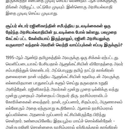
இருக்கிறதா என்பதை முடிவு செய்ய வேண்டும். ஆக மக்களுக்கு
நீங்கள் அறிவூட்ட மட்டுமே முடியும். இன்னொரு அரசியல்வாதி
இதை முடிவு செய்ய முடியாது.
சூப்பர் ஸ்டார் ரஜினிகாந்தின் சமீபத்திய நடவடிக்கைகள் ஒரு
தேர்ந்த அரசியல்வாதியின் நடவடிக்கை போல் உள்ளது. பலமுறை
கேட்கப் பட்ட கேள்வியாய் இருந்தாலும், ரஜினி அரசியலுக்கு
வருவாரா? வந்தால் அவரின் வெற்றி வாய்ப்புக்கள் எப்படி இருக்கும்?
1995-ஆம் ஆண்டு தமிழகத்தில் அவருக்கு ஒரு சிக்கல் ஏற்பட்டது.
வெளிப்படையாகப் பேசியதால் ஆளுங்கட்சியின் விரோதத்தை அவர்
சம்பாதித்துக் கொண்டார். அப்பொழுது தமிழ் நாட்டு காங்கிரஸ்
தலைவரான நான் மத்திய ஆளுங்கட்சியின் உதவியுடன் அவருக்கு
எல்லாவிதமான பாதுகாப்புக் களும் செய்து தருவதாக உறுதி
அளித்தேன். ரஜினிகாந்த் அவர்கள் மூன்று முறை டில்லிக்கு வந்து
மூன்று முறையும் அன்றையப் பிரதமர் திரு. நரசிம்மராவிடம்
கோரிக்கைகள் வைத்தார். நான், மூப்பனார், சிதம்பரம், அருணாசலம்
எல்லோரும் அதை ஏற்குமாறு கூறினோம். ஆனால் நரசிம்மராவ்
ஒப்பவில்லை. அதனால் மூப்பனார் கட்சியிலிருந்தே பிரிந்து
சென்றார். உண்மையிலேயே இதயபூர்வ மாய்ச் சொல்கின்றேன் -
அன்று ரஜினி சொன்னதை நரசிம்மராவ் ஏற்றிருந்தால் காங்கிரஸ்