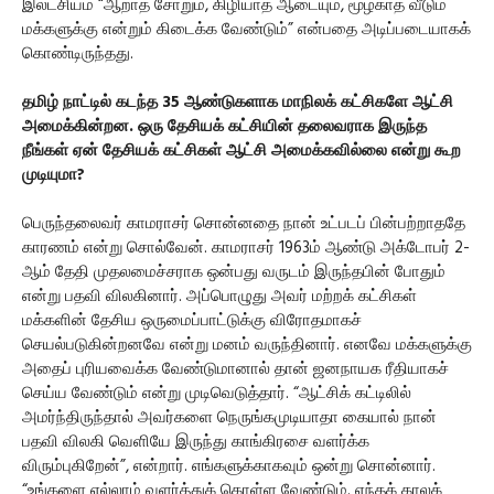
இலட்சியம் “ஆறாத சோறும், கிழியாத ஆடையும், மூழ்காத வீடும்
மக்களுக்கு என்றும் கிடைக்க வேண்டும்” என்பதை அடிப்படையாகக்
கொண்டிருந்தது.
தமிழ் நாட்டில் கடந்த 35 ஆண்டுகளாக மாநிலக் கட்சிகளே ஆட்சி
அமைக்கின்றன. ஒரு தேசியக் கட்சியின் தலைவராக இருந்த
நீங்கள் ஏன் தேசியக் கட்சிகள் ஆட்சி அமைக்கவில்லை என்று கூற
முடியுமா?
பெருந்தலைவர் காமராசர் சொன்னதை நான் உட்படப் பின்பற்றாததே
காரணம் என்று சொல்வேன். காமராசர் 1963ம் ஆண்டு அக்டோபர் 2-
ஆம் தேதி முதலமைச்சராக ஒன்பது வருடம் இருந்தபின் போதும்
என்று பதவி விலகினார். அப்பொழுது அவர் மற்றக் கட்சிகள்
மக்களின் தேசிய ஒருமைப்பாட்டுக்கு விரோதமாகச்
செயல்படுகின்றனவே என்று மனம் வருந்தினார். எனவே மக்களுக்கு
அதைப் புரியவைக்க வேண்டுமானால் தான் ஜனநாயக ரீதியாகச்
செய்ய வேண்டும் என்று முடிவெடுத்தார். “ஆட்சிக் கட்டிலில்
அமர்ந்திருந்தால் அவர்களை நெருங்கமுடியாதா கையால் நான்
பதவி விலகி வெளியே இருந்து காங்கிரசை வளர்க்க
விரும்புகிறேன்”, என்றார். எங்களுக்காகவும் ஒன்று சொன்னார்.
“உங்களை எல்லாம் வளர்த்துக் கொள்ள வேண்டும். எந்தக் காலக்