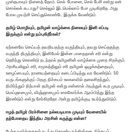
முஸ்தபாவும் நினைத் தோம். செல் ·போனை, செல் பேசி என்று ஏன்
சொல்லக் கூடாது? செல்லும் இடமெல்லாம் பேச முடிகிறதே. அது
போல முயற்சி செய்துகொண்டே இருக்க வேண்டும்.
தமிழ் மொழியும், தமிழன் வாழ்க்கை நிலையும் இனி எப்படி
இருக்கும் என்று நம்புகிறீர்கள்?
ஏற்கனவே செய்யத் தவறியதற்கு வருந்தியும், தவறு செய்ததற்கு
வருந்தி திருந்தியும், இனிமேல் இன்ன பாதைதான் சரி என்று
தெரிந்து கொண்டு நடந்தால் தமிழனின் வாழ்க்கை முறை சிறக்கும்.
அரசியலிலும் சரி, சமூகத்திலும் சரி தமிழன் ஒழுக்கத்தையும்,
உழைப்பையும், நாணயத்தையும் கடைப்பிடித்து வர வேண்டும். 50
வருடங்களுக்குப் பிறகு நிச்சயம் உலகளவில் தலைசிறந்தும்,
நிமிர்ந்தும் நிற்பான் தமிழன் என்று என்னால் அடித்துக் கூற முடியும்.
மெய்ஞானமும், விஞ்ஞானமும் கைகோர்க்க ஆரம்பித்து இந்த
இரண்டும் என்று சேர்கிறதோ அன்று தமிழ்க்குடி உயர்ந்துவிடும்.
ஈழத் தமிழர் பிரச்சினை நல்லபடியாக முடியும் வேளையில்
தற்போதைய இந்திய அரசின் கருத்து என்ன?
பேச்சு வார்த்தைகள் நடந்து கொண்டிருக்கின்றன. நிச்சயம்