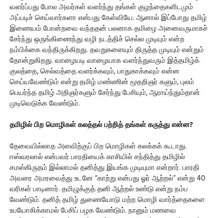
வளர்ப்பது போல அவர்கள் வளர்ந்து தங்கள் குழந்தைகளிடமும்
அப்படிச் செய்வார்களா என்பது கேள்வியே. ஆனால் இப்போது தமிழ்
இணையம் போன்றவை வந்ததன் பலனாக தமிழை அனைவருமாகச்
சேர்ந்து ஒருங்கிணைந்து வழி நடத்திச் செல்ல முடியும் என்ற
நம்பிக்கை வந்திருக்கிறது. தவறுகளையும் திருத்த முடியும் என்றும்
தோன்றுகிறது. வாழையடி வாழையாக வளர்ந்துவரும் இத்தமிழ்க்
குலத்தை, செல்வத்தை வளர்க்கவும், பாதுகாக்கவும் என்ன
செய்யவேண்டும் என்று தமிழ் மண்ணின் மூதறிஞர் களும், புலம்
பெயர்ந்த தமிழ் அறிஞர்களும் சேர்ந்து பேசியும், ஆராய்ந்தும்தான்
முடிவெடுக்க வேண்டும்.
தமிழில் பிற மொழிகள் கலத்தல் பற்றித் தங்கள் கருத்து என்ன?
தேவையில்லாத அளவிற்குப் பிற மொழிகள் கலக்கக் கூடாது.
ஈஸ்வரலால் என்பவர் பாரதியைக் காசியில் சந்தித்து தமிழில்
சமஸ்கிருதம் இல்லாமல் தனித்து இயங்க முடியுமா என்றார். பாரதி
அவரை அமரவைத்து உடனே “காற்று என்பது ஓர் ஆற்றல்” என்று 40
வரிகள் பாடினார். தமிழுக்குத் தனி ஆற்றல் உண்டு என்று நம்ப
வேண்டும். தனித் தமிழ் துணையோடு மற்ற மொழி வார்த்தைகளை
உபயோகிக்காமல் பேசிப் பழக வேண்டும். நானும் மணவை