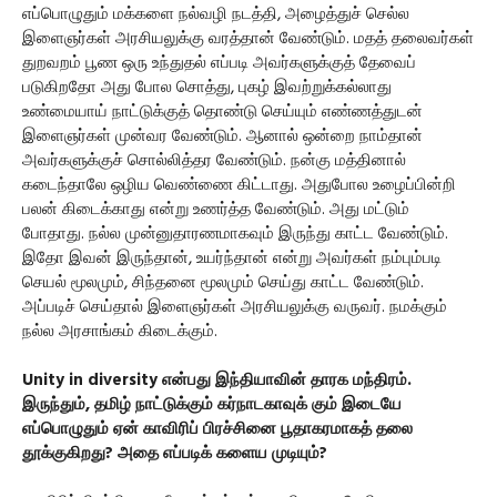
எப்பொழுதும் மக்களை நல்வழி நடத்தி, அழைத்துச் செல்ல
இளைஞர்கள் அரசியலுக்கு வரத்தான் வேண்டும். மதத் தலைவர்கள்
துறவறம் பூண ஒரு உந்துதல் எப்படி அவர்களுக்குத் தேவைப்
படுகிறதோ அது போல சொத்து, புகழ் இவற்றுக்கல்லாது
உண்மையாய் நாட்டுக்குத் தொண்டு செய்யும் எண்ணத்துடன்
இளைஞர்கள் முன்வர வேண்டும். ஆனால் ஒன்றை நாம்தான்
அவர்களுக்குச் சொல்லித்தர வேண்டும். நன்கு மத்தினால்
கடைந்தாலே ஒழிய வெண்ணை கிட்டாது. அதுபோல உழைப்பின்றி
பலன் கிடைக்காது என்று உணர்த்த வேண்டும். அது மட்டும்
போதாது. நல்ல முன்னுதாரணமாகவும் இருந்து காட்ட வேண்டும்.
இதோ இவன் இருந்தான், உயர்ந்தான் என்று அவர்கள் நம்பும்படி
செயல் மூலமும், சிந்தனை மூலமும் செய்து காட்ட வேண்டும்.
அப்படிச் செய்தால் இளைஞர்கள் அரசியலுக்கு வருவர். நமக்கும்
நல்ல அரசாங்கம் கிடைக்கும்.
Unity in diversity என்பது இந்தியாவின் தாரக மந்திரம்.
இருந்தும், தமிழ் நாட்டுக்கும் கர்நாடகாவுக் கும் இடையே
எப்பொழுதும் ஏன் காவிரிப் பிரச்சினை பூதாகரமாகத் தலை
தூக்குகிறது? அதை எப்படிக் களைய முடியும்?