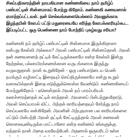
சிலப்பதிகாரத்தின் நாயகியான கண்ணகியை நாம் தமிழ்ப்
பண்பாட்டின் சின்னமாகப் போற்று கிறோம். கண்ணகி கணவனால்
ஏமாற்றப்பட்டவள். தன் செல்வங்களையெல்லாம் அவனுக்காக
இழந்தபின் கோபப் பட்டு மதுரையையே எரித்த கோபக்காரியும்கூட.
இப்படிப்பட்ட ஒரு பெண்ணை நாம் போற்றிப் புகழ்வது சரியா?
கண்ணகி நம் தமிழ்ப் பண்பாட்டின் சின்னமாக இருக்கிறாளா
என்பது கேள்வி அல்லவா? அவள் பண்பாட்டின் சின்னம்தான். அவள்
தன் கணவனைத் தட்டிக் கேட்டிருக்கலாமே என்ற கேள்வி இன்று
நேற்றல்ல, பல்லாயிரக்கணக்கான வருடங்களாக இருந்து
வருவதுதான். நான் கூறுகிறேன் - ஒரு பண்பாடுடைய பெண்
நமக்கும் வழிகாட்டி இதையும் செய்திருக்கலாமே என்று கூறும்
வகையில்தான் இதை எடுத்துக்கொள்ள வேண்டும். கண்ணகியைப்
போற்றுகிறோம் - ஏனென்றால் அவள் நம் பாரம்பரியக்
கலாச்சாரத்தைக் கட்டிக் காத்தாள். அவளைப் பின்பற்றுவதோடு,
அவள் செய்யாமல் விட்ட அந்தக் காரியத்தையும் சேர்த்து நாம்
செய்யலாமே என்கிறேன். அவளின் அற்புதமான பல காரியங்களை
மட்டும் பின்பற்றி அவள் தட்டிக் கேட்டிருந்தால் அவள் கணவன்
கொலையுண்டிருக்க மாட்டானோ என்ற எண்ணம் உங்களுக்கு
வந்தால் நான் அதை வரவேற்பேன். அதனால் ஒருவரிடம் உள்ள