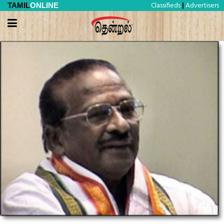
Classifieds
Advertisers
TAMIL
ONLINE
|