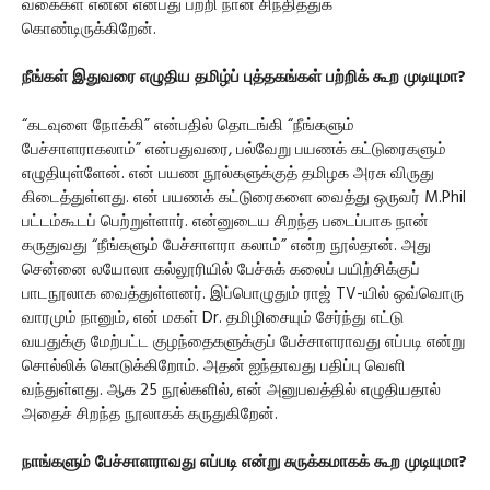
வகைகள் என்ன என்பது பற்றி நான் சிந்தித்துக்
கொண்டிருக்கிறேன்.
நீங்கள் இதுவரை எழுதிய தமிழ்ப் புத்தகங்கள் பற்றிக் கூற முடியுமா?
“கடவுளை நோக்கி” என்பதில் தொடங்கி “நீங்களும்
பேச்சாளராகலாம்” என்பதுவரை, பல்வேறு பயணக் கட்டுரைகளும்
எழுதியுள்ளேன். என் பயண நூல்களுக்குத் தமிழக அரசு விருது
கிடைத்துள்ளது. என் பயணக் கட்டுரைகளை வைத்து ஒருவர் M.Phil
பட்டம்கூடப் பெற்றுள்ளார். என்னுடைய சிறந்த படைப்பாக நான்
கருதுவது “நீங்களும் பேச்சாளரா கலாம்” என்ற நூல்தான். அது
சென்னை லயோலா கல்லூரியில் பேச்சுக் கலைப் பயிற்சிக்குப்
பாடநூலாக வைத்துள்ளனர். இப்பொழுதும் ராஜ் TV-யில் ஒவ்வொரு
வாரமும் நானும், என் மகள் Dr. தமிழிசையும் சேர்ந்து எட்டு
வயதுக்கு மேற்பட்ட குழந்தைகளுக்குப் பேச்சாளராவது எப்படி என்று
சொல்லிக் கொடுக்கிறோம். அதன் ஐந்தாவது பதிப்பு வெளி
வந்துள்ளது. ஆக 25 நூல்களில், என் அனுபவத்தில் எழுதியதால்
அதைச் சிறந்த நூலாகக் கருதுகிறேன்.
நாங்களும் பேச்சாளராவது எப்படி என்று சுருக்கமாகக் கூற முடியுமா?