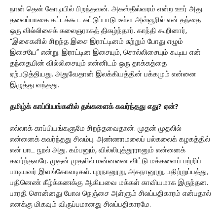
நான் தென் கோடியில் பிறந்தவன். அகஸ்தீஸ்வரம் என்ற ஊர் அது.
தலைப்பாகை கட்டக்கூட கட்டுப்பாடு உள்ள அவ்வூரில் என் தந்தை
ஒரு வில்லிசைக் கலைஞராகத் திகழ்ந்தார். காந்தி கூறினார்,
“இசைகளில் சிறந்த இசை இராட்டினம் சுற்றும் போது எழும்
இசையே” என்று. இராட்டின இசையும், சொல்லிசையும் கூடிய என்
தந்தையின் வில்லிசையும் என்னிடம் ஒரு தாக்கத்தை
ஏற்படுத்தியது. அதுவேதான் இலக்கியத்தின் பக்கமும் என்னை
இழுத்து வந்தது.
தமிழ்க் காப்பியங்களில் தங்களைக் கவர்ந்தது எது? ஏன்?
எல்லாக் காப்பியங்களுமே சிறந்தவைதான். முதன் முதலில்
என்னைக் கவர்ந்தது சிலம்பு. அண்ணாமலைப் பல்கலைக் கழகத்தில்
என் பாட நூல் அது. கம்பனும், வில்லிபுத்தூரானும் என்னைக்
கவர்ந்தவரே. முதன் முதலில் மன்னனை விட்டு மக்களைப் பற்றிப்
பாடியவர் இளங்கோவடிகள். புறநானூறு, அகநானூறு, பதிற்றுப்பத்து,
பதினெண் கீழ்க்கணக்கு ஆகியவை மக்கள் காவியமாக இருந்தன.
பாரதி சொன்னது போல நெஞ்சை அள்ளும் சிலப்பதிகாரம் என்பதால்
எனக்கு மிகவும் விருப்பமானது சிலப்பதிகாரமே.