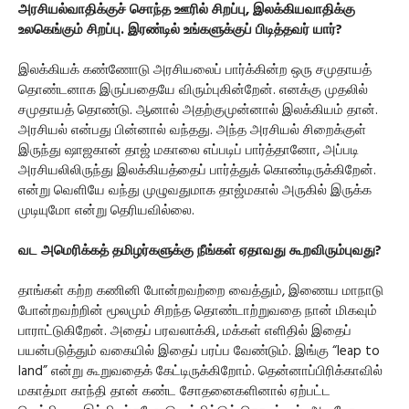
அரசியல்வாதிக்குச் சொந்த ஊரில் சிறப்பு, இலக்கியவாதிக்கு
உலகெங்கும் சிறப்பு. இரண்டில் உங்களுக்குப் பிடித்தவர் யார்?
இலக்கியக் கண்ணோடு அரசியலைப் பார்க்கின்ற ஒரு சமுதாயத்
தொண்டனாக இருப்பதையே விரும்புகின்றேன். எனக்கு முதலில்
சமுதாயத் தொண்டு. ஆனால் அதற்குமுன்னால் இலக்கியம் தான்.
அரசியல் என்பது பின்னால் வந்தது. அந்த அரசியல் சிறைக்குள்
இருந்து ஷாஜகான் தாஜ் மகாலை எப்படிப் பார்த்தானோ, அப்படி
அரசியலிலிருந்து இலக்கியத்தைப் பார்த்துக் கொண்டிருக்கிறேன்.
என்று வெளியே வந்து முழுவதுமாக தாஜ்மகால் அருகில் இருக்க
முடியுமோ என்று தெரியவில்லை.
வட அமெரிக்கத் தமிழர்களுக்கு நீங்கள் ஏதாவது கூறவிரும்புவது?
தாங்கள் கற்ற கணினி போன்றவற்றை வைத்தும், இணைய மாநாடு
போன்றவற்றின் மூலமும் சிறந்த தொண்டாற்றுவதை நான் மிகவும்
பாராட்டுகிறேன். அதைப் பரவலாக்கி, மக்கள் எளிதில் இதைப்
பயன்படுத்தும் வகையில் இதைப் பரப்ப வேண்டும். இங்கு “leap to
land” என்று கூறுவதைக் கேட்டிருக்கிறோம். தென்னாப்பிரிக்காவில்
மகாத்மா காந்தி தான் கண்ட சோதனைகளினால் ஏற்பட்ட