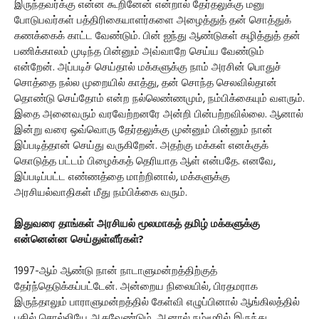
இருந்தவர்க்கு என்ன கூறினேன் என்றால் தேர்தலுக்கு மனு
போடுபவர்கள் பத்திரிகையாளர்களை அழைத்துத் தன் சொத்துக்
கணக்கைக் காட்ட வேண்டும். பின் ஐந்து ஆண்டுகள் கழித்துத் தன்
பணிக்காலம் முடிந்த பின்னும் அவ்வாறே செய்ய வேண்டும்
என்றேன். அப்படிச் செய்தால் மக்களுக்கு நாம் அரசின் பொதுச்
சொத்தை நல்ல முறையில் காத்து, தன் சொந்த செலவில்தான்
தொண்டு செய்தோம் என்ற நல்லெண்ணமும், நம்பிக்கையும் வளரும்.
இதை அனைவரும் வரவேற்றனரே அன்றி பின்பற்றவில்லை. ஆனால்
இன்று வரை ஒவ்வொரு தேர்தலுக்கு முன்னும் பின்னும் நான்
இப்படித்தான் செய்து வருகிறேன். அதற்கு மக்கள் எனக்குக்
கொடுத்த பட்டம் பிழைக்கத் தெரியாத ஆள் என்பதே. எனவே,
இப்படிப்பட்ட எண்ணத்தை மாற்றினால், மக்களுக்கு
அரசியல்வாதிகள் மீது நம்பிக்கை வரும்.
இதுவரை தாங்கள் அரசியல் மூலமாகத் தமிழ் மக்களுக்கு
என்னென்ன செய்துள்ளீர்கள்?
1997-ஆம் ஆண்டு நான் நாடாளுமன்றத்திற்குத்
தேர்ந்தெடுக்கப்பட்டேன். அன்றைய நிலையில், பிரதமராக
இருந்தாலும் பாராளுமன்றத்தில் கேள்வி எழுப்பினால் ஆங்கிலத்தில்
பதில் சொல்லியே ஆகவேண்டும். ஆனால் நம்மூரில் இருந்து