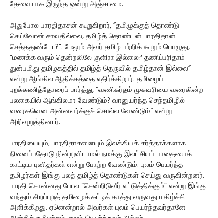
தேவையாக இருந்த ஒன்று அஞ்சாமை.
அதுபோல பாரதிதாசன் கூறுகிறார், “தமிழுக்குத் தொண்டு
செய்வோன் சாவதில்லை, தமிழ்த் தொண்டன் பாரதிதான்
செத்ததுண்டோ?”. மேலும் அவர் தமிழ் பற்றிக் கூறும் பொழுது,
“மணக்க வரும் தென்றலிலே குளிரா இல்லை? தணிப்பரிதாம்
துன்பமிது தமிழகத்தில் தமிழ்த் தெருவில் தமிழ்தான் இல்லை”
என்று ஆங்கில ஆதிக்கத்தை எதிர்க்கிறார். தமிழைப்
புறக்கணித்தோரைப் பார்த்து, “வணிகர்தம் முகவரியை வரைகின்ற
பலகையில் ஆங்கிலமா வேண்டும்? வானுயர்ந்த செந்தமிழில்
வரைகவென அன்னவர்க்குச் சொல்ல வேண்டும்” என்று
அறிவுறுத்தினார்.
பாரதியையும், பாரதிதாசனையும் இலக்கியக் கர்த்தாக்களாக
நினைப்பதோடு நின்றுவிடாமல் நமக்கு இலட்சியப் பாதையைக்
காட்டிய புனிதர்கள் என்று போற்ற வேண்டும். புலம் பெயர்ந்த
தமிழர்கள் இங்கு பலத் தமிழ்த் தொண்டுகள் செய்து வருகின்றனர்.
பாரதி சொன்னது போல “சென்றிடுவீர் எட்டுத்திக்கும்” என்று இங்கு
வந்தும் சிறப்புறத் தமிழைக் கட்டிக் காத்து வருவது மகிழ்ச்சி
அளிக்கிறது. ஏனென்றால் அவர்கள் புலம் பெயர்ந்தவர்தானே