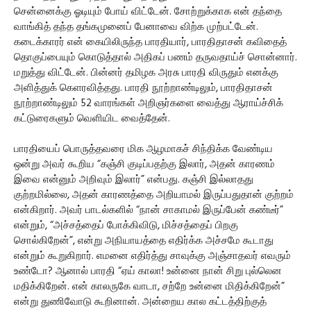
சென்னைக்கு ஓடியும் போய் விட்டேன். சோற்றுக்காக என் தந்தை
வாங்கித் தந்த தங்கமுனைப் பேனாவை விற்க முற்பட்டேன்.
கடைக்காரர் என் கையிலிருந்த பாரதியார், பாரதிதாசன் கவிதைத்
தொகுப்பையும் கொடுத்தால் அதிகப் பணம் தருவதாய்ச் சொன்னார்.
மறுத்து விட்டேன். பின்னர் தமிழக அரசு பாரதி விருதும் எனக்கு
அளித்துக் கெளரவித்தது. பாரதி நூற்றாண்டிலும், பாரதிதாசன்
நூற்றாண்டிலும் 52 வாரங்கள் அறிஞர்களை வைத்து ஆராய்ச்சிக்
கட்டுரைகளும் வெளியிட வைத்தேன்.
பாரதியைப் பொருத்தவரை மிக ஆழமாகச் சிந்திக்க வேண்டிய
ஒன்று அவர் கூறிய “கஞ்சி குடிப்பதற்கு இலார், அதன் காரணம்
இவை என்னும் அறிவும் இலார்” என்பது. கஞ்சி இல்லாதது
குற்றமில்லை, அதன் காரணத்தை அறியாமல் இருப்பதுதான் குற்றம்
என்கிறார். அவர் பாடல்களில் “நான் சாகாமல் இருப்பேன் கண்டீர்”
என்றும், “அச்சத்தைப் போக்கிவிடு, மிச்சத்தைப் பிறகு
சொல்கிறேன்”, என்று அநியாயத்தை எதிர்க்க அச்சமே கூடாது
என்றும் கூறுகிறார். எமனை எதிர்த்து சாவுக்கு அஞ்சாதவர் எவரும்
உண்டோ? ஆனால் பாரதி “ஏய் காலா! உன்னை நான் சிறு புல்லென
மதிக்கிறேன். என் காலருகே வாடா, சற்றே உன்னை மிதிக்கிறேன்”
என்று துணிவோடு கூறினான். அன்றைய கால கட்டத்திற்குத்