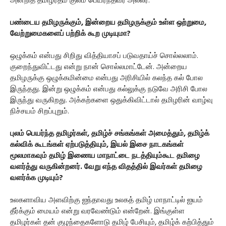
அன்றித் தமிழர்தம் குலம் பெயர்ந்தவர் அல்லர்.
பண்டைய தமிழருக்கும், இன்றைய தமிழருக்கும் உள்ள ஒற்றுமை,
வேற்றுமைகளைப் பற்றிக் கூற முடியுமா?
ஒழுக்கம் என்பது சிறிது வித்தியாசப் படுவதாய்ச் சொல்லலாம்.
குறைந்துவிட்டது என்று நான் சொல்லமாட்டேன். அன்றைய
தமிழருக்கு ஒழுக்கமின்மை என்பது அரிசியில் கலந்த கல் போல
இருந்தது. இன்று ஒழுக்கம் என்பது கல்லுக்கு நடுவே அரிசி போல
இருந்து வருகிறது. அக்கற்களை ஒதுக்கிவிட்டால் தமிழரின் வாழ்வு
நிச்சயம் சிறப்புறும்.
புலம் பெயர்ந்த தமிழர்கள், தமிழ்ச் சங்கங்கள் அமைத்தும், தமிழ்க்
கல்விக் கூடங்கள் ஏற்படுத்தியும், இயல் இசை நாடகங்கள்
மூலமாகவும் தமிழ் இணைய மாநாட்டை நடத்தியும்கூட தமிழை
வளர்த்து வருகின்றனர். வேறு எந்த விதத்தில் இவர்கள் தமிழை
வளர்க்க முடியும்?
உலகளாவிய அளவிற்கு ஐந்தாவது உலகத் தமிழ் மாநாட்டில் ஐயம்
தீர்க்கும் மையம் என்று வரவேண்டும் என்றேன். இங்குள்ள
தமிழர்கள் தன் குழந்தைகளோடு தமிழ் பேசியும், தமிழ்க் கற்பித்தும்