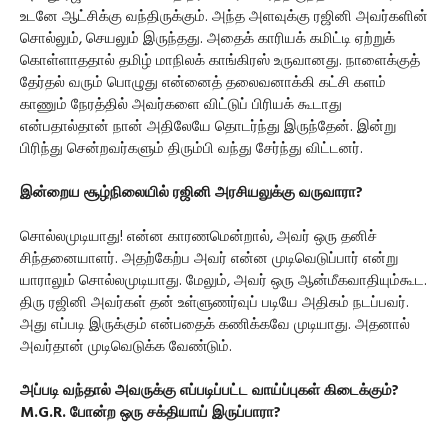
உடனே ஆட்சிக்கு வந்திருக்கும். அந்த அளவுக்கு ரஜினி அவர்களின்
சொல்லும், செயலும் இருந்தது. அதைக் காரியக் கமிட்டி ஏற்றுக்
கொள்ளாததால் தமிழ் மாநிலக் காங்கிரஸ் உருவானது. நாளைக்குத்
தேர்தல் வரும் பொழுது என்னைத் தலைவனாக்கி கட்சி களம்
காணும் நேரத்தில் அவர்களை விட்டுப் பிரியக் கூடாது
என்பதால்தான் நான் அதிலேயே தொடர்ந்து இருந்தேன். இன்று
பிரிந்து சென்றவர்களும் திரும்பி வந்து சேர்ந்து விட்டனர்.
இன்றைய சூழ்நிலையில் ரஜினி அரசியலுக்கு வருவாரா?
சொல்லமுடியாது! என்ன காரணமென்றால், அவர் ஒரு தனிச்
சிந்தனையாளர். அதற்கேற்ப அவர் என்ன முடிவெடுப்பார் என்று
யாராலும் சொல்லமுடியாது. மேலும், அவர் ஒரு ஆன்மீகவாதியும்கூட.
திரு ரஜினி அவர்கள் தன் உள்ளுணர்வுப் படியே அதிகம் நடப்பவர்.
அது எப்படி இருக்கும் என்பதைக் கணிக்கவே முடியாது. அதனால்
அவர்தான் முடிவெடுக்க வேண்டும்.
அப்படி வந்தால் அவருக்கு எப்படிப்பட்ட வாய்ப்புகள் கிடைக்கும்?
M.G.R. போன்ற ஒரு சக்தியாய் இருப்பாரா?