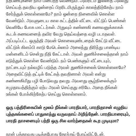
நற்பண்புகளை நாம் பின்பற்ற வேண்டும். அவரிடம் இல்லாத அல்லது
செய்யத் தவறிய ஒன்றைப் பிறரிடமிருந்தும் காலத்திற்கேற்ப நாம்
சேர்த்துக் கொள்ளலாமே? நாம் ஒன்றை நினைவில் கொள்ள
வேண்டும். அவளுடைய கால கட்டத்தில் வீட்டை விட்டுப் பெண்கள்
வெளியே போக மாட்டர்கள். அதுவும் கண்ணகி கணவனுக்காகக்
கூடக் கணவனைத் தவிர வேறு தெய்வத்தை வழி படாதவள்.
அப்படிப்பட்ட ஒருத்தி அவன் கொலையுண்டதைக் கேட்டு வீட்டை
விட்டுக் கிளம்பி காடு மேடெல்லாம் அலைந்து திரிந்து பாண்டிய
மன்னனிடம் சென்று நீதி கேட்டாள். அவள் துணிச்சலைத்தான் நாம்
எடுத்துக் கொள்ள வேண்டும். நம் பெண்களும் வீட்டையும்,
நாட்டையும் நல்வழிப் படுத்த அவள் துணிச்சலைக் கொள்ளலாமே?
அதைவிட்டுத் தட்டிக் கேட்கத் தவறினாள் அவள் என்று
கண்ணகிமீது பழி போடுவது தவறு. அவளது சூழ்நிலைக்கும்
சமுதாயத்திற்கும் ஏற்ப அவள் செய்தது சரியே. அதை நீங்கள்
உங்கள் போக்கிற்கேற்ப செய்து கொள்ளலாம்.
ஒரு பத்திரிகையின் மூலம் நீங்கள் பாரதியார், பாரதிதாசன் எழுதிய
புத்தகங்களைப் பாதுகாத்து வருவதாய் அறிந்தேன். பாரதியாரையும்,
பாரதி தாசனையும் பற்றி ஒரு சில வார்த்தைகள் கூற முடியுமா?
நான் பத்தாவது படித்தபோது தோற்றுப் போய்விட்டேன்.