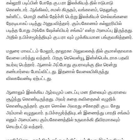
கல்லூரி படிப்பின் போதே கு.ப.ரா இலக்கியத் தில் ஈடுபாடு
கொண்டார். ஆங்கிலம், சமஸ் கிருதம், வங்காளம், தெலுங்கு
உள்ளிட்ட மொழி களில் தேர்ச்சி பெற்று இலக்கியச் செல்வங்களை
நேரடியாகப் படித்து அனுபவித்தார். கும்பகோணம் கல்லூரியில்
படித்த போது அங்கே ஷேக்ஸ்பியர் சங்கம்' என்ற அமைப்பு இருந்தது.
அதில் ந.பிச்சமூர்த்தியும் கு.ப.ரா வும் முக்கியமான பங்குவகித்தனர்.
மதுரை மாவட்டம் மேலூர், தாலூகா அலுவலகத் தில் குமாஸ்தாவாக
வேலை பார்த்து வந்தார். பிறகு ரெவென்யூ இன்ஸ்பெக்டராக பதவி
உயர்வு பெற்றார். ஆனால் அப்போது குபராவுக்கு திடீ ரென்று
கண்பார்வை போய்விட்டது. இதனால் வேலையிலிருந்து
விலகவேண்டி ஏற்பட்டது.
ஆனாலும் இலக்கிய ஆர்வமும் படைப்பு மன நிலையும் குபராவை
சூழ்ந்து கொண்டிருந்தது. அவர் கதை கவிதைகள் எழுதிக்
கொண்டிருந்தார். குபரா சொல்ல அவரது சகோதரி கு.ப. சேது
அம்மாள் எழுதுவார். ந.பிச்சமூர்த்தியுடன் இணைந்து பாரதி சங்கம்
எனும் அமைப்பை கும்பகோணத்தில் உருவாக்கி தீவிரமாகவும்
செயற்பட்டு வந்தார்.