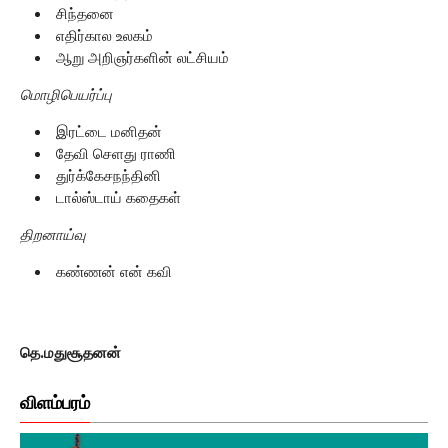
சிந்தனை
எதிர்கால உலகம்
ஆறு அறிஞர்களின் லட்சியம்
மொழிபெயர்ப்பு
இரட்டை மனிதன்
தேவி செளது ராணி
துர்க்கேசநந்தினி
டால்ஸ்டாய் கதைகள்
திறனாய்வு
கண்ணன் என் கவி
தெ.மதுசூதனன்
விளம்பரம்