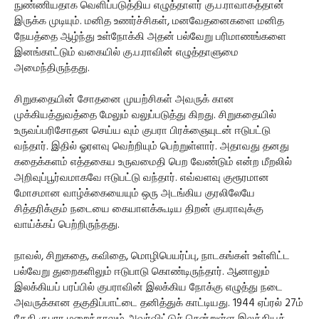
நுண்ணியதாக வெளிப்படுத்திய எழுத்தாளர் கு.ப.ராவாகத்தான்
இருக்க முடியும். மனித உணர்ச்சிகள், மனவேதனைகளை மனித
நேயத்தை ஆழ்ந்து உள்நோக்கி அதன் பல்வேறு பரிமாணங்களை
இனங்காட்டும் வகையில் கு.ப.ராவின் எழுத்தாளுமை
அமைந்திருந்தது.
சிறுகதையின் சோதனை முயற்சிகள் அவருக் கான
முக்கியத்துவத்தை மேலும் வலுப்படுத்து கிறது. சிறுகதையில்
உருவப்பரிசோதன செய்ய வும் குபரா பிரக்ஞையுடன் ஈடுபட்டு
வந்தார். இதில் ஓரளவு வெற்றியும் பெற்றுள்ளார். அதாவது தனது
கதைக்களம் எத்தகைய உருவமைதி பெற வேண்டும் என்ற மீறலில்
அறிவுப்பூர்வமாகவே ஈடுபட்டு வந்தார். எவ்வளவு குரூரமான
மோசமான வாழ்க்கையையும் ஒரு அடங்கிய குரலிலேயே
சித்தரிக்கும் நடையை கையாளக்கூடிய திறன் குபராவுக்கு
வாய்க்கப் பெற்றிருந்தது.
நாவல், சிறுகதை, கவிதை, மொழிபெயர்ப்பு, நாடகங்கள் உள்ளிட்ட
பல்வேறு துறைகளிலும் ஈடுபாடு கொண்டிருந்தார். ஆனாலும்
இலக்கியப் பரப்பில் குபராவின் இலக்கிய நோக்கு எழுத்து நடை
அவருக்கான தகுதிப்பாட்டை தனித்துக் காட்டியது. 1944 ஏப்ரல் 27ம்
தேதி குபரா மறைந்தாலும் அவர்விட்டுச் சென்றுள்ள இலக்கியத்