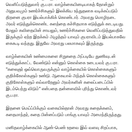
வெளிப்படுத்துவார் கு.ப.ரா. வாழ்க்கையினடியாகத் தோன்றும்
அனுபவமும் உணர்ச்சிகளும் இலக்கிய உந்துதலாக வடிக்கப்படும்
திறனை குபரா இயல்பாக்கிக் கொண்டார். அவரது மொழிநடை
அவர் எடுத்துக்கொண்ட களத்தை கச்சிதமாக எடுத்துக் காடடியது.
மேலும் கவிதையின் சாயலும், உணர்ச்சிகளை வெளிப்படுத்துவதில்
இருக்கும் ஏற்ற இறக்கம் அழுத்தம் யாவும் குபராவிடம் இயல்பாகவே
கைகூடி வந்தது. இதுவே அவரது பலமாகவும் இருந்தது.
வாழ்க்கையின் உண்மைகளை சிறுகதை அப்படியே துணிவுடன்
எடுத்துக்காட்ட வேண்டும் என்னும் கொள்கை உடையவர் கு.ப.ரா.
''கலைஞர் ஒவ்வொருவருக்கும் வாழ்க்கையில் கொள்கைகளும்
குறிக்கோள்களும் உண்டு. ஆகையால் அந்தக் கொள்கைகளும்
குறிகோள்களும் எவ்வாறேனும் அவர்களின் கலைப்படைப்பில்
இடம்பெற்று விடும்'' என்பதை தன்னளவில் புரிந்து கொண்டவர்
கு.ப.ரா.
இதனை மெய்ப்பிக்கும் வகையில்தான் அவரது கதைக்களம்,
கதைமாந்தர், கதை பின்னப்படும் பாங்கு யாவும் அமைந்திருந்தது.
மனிதவாழ்க்கையில் ஆண்-பெண் உறவை இவ் வளவு சிறப்பாக,