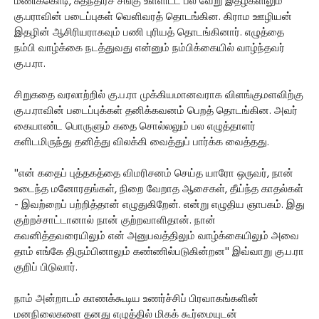
மணிக்கொடி, சுதந்திரச் சங்கு உள்ளிட்ட பல் வேறு இதழ்களிலும்
கு.பராவின் படைப்புகள் வெளிவரத் தொடங்கின. கிராம ஊழியன்
இதழின் ஆசிரியராகவும் பணி புரியத் தொடங்கினார். எழுத்தை
நம்பி வாழ்க்கை நடத்துவது என்னும் நம்பிக்கையில் வாழ்ந்தவர்
கு.ப.ரா.
சிறுகதை வரலாற்றில் கு.ப.ரா முக்கியமானவராக விளங்குமளவிற்கு
கு.ப.ராவின் படைப்புக்கள் தனிக்கவனம் பெறத் தொடங்கின. அவர்
கையாண்ட பொருளும் கதை சொல்லலும் பல எழுத்தாளர்
களிடமிருந்து தனித்து விலக்கி வைத்துப் பார்க்க வைத்தது.
''என் கதைப் புத்தகத்தை விமரிசனம் செய்த யாரோ ஒருவர், நான்
உடைந்த மனோரதங்கள், நிறை வேறாத ஆசைகள், தீய்ந்த காதல்கள்
- இவற்றைப் பற்றித்தான் எழுதுகிறேன். என்று எழுதிய ஞாபகம். இது
குற்றச்சாட்டானால் நான் குற்றவாளிதான். நான்
கவனித்தவரையிலும் என் அனுபவத்திலும் வாழ்க்கையிலும் அவை
தாம் எங்கே திரும்பினாலும் கண்ணில்படுகின்றன'' இவ்வாறு கு.ப.ரா
குறிப் பிடுவார்.
நாம் அன்றாடம் காணக்கூடிய உணர்ச்சிப் பிரவாகங்களின்
மனநிலைகளை தனது எழுத்தில் மிகக் கூர்மையுடன்