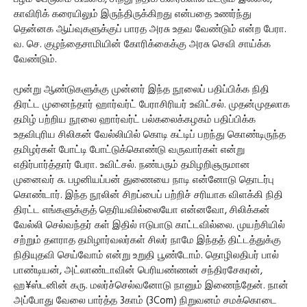
காவிரிக் கரையிலும் இருந்திருக்கிறது என்பதை உணர்ந்து
தென்னக ஆய்வுகளுக்குப் பாரத அரசு உதவ வேண்டும் என்ற பேரா.
வ. செ. குழந்தைசாமியின் கோரிக்கைக்கு அரசு செவி சாய்க்க
வேண்டும்.
மூன்று ஆண்டுகளுக்கு முன்னர் இந்த நூலைப் பதிப்பிக்க நிதி
திரட்ட முனைந்தார் ஹார்வர்ட் பேராசிரியர் உவிட்சல். முதன்முதலாக
தமிழ் பற்றிய நூலை ஹார்வர்ட் பல்கலைக்கழகம் பதிப்பிக்க
உதவிபுரிய சிலிகன் வேல்லியில் கொடி கட்டிப் பறந்து கொண்டிருந்த
தமிழர்கள் போட்டி போட்டுக்கொண்டு வருவார்கள் என்று
எதிர்பார்த்தார் பேரா. உவிட்சல். நண்பரும் தமிழறிஞருமான
முனைவர் சு. பழனியப்பன் துணையை நாடி என்னோடு தொடர்பு
கொண்டார். இந்த நூலின் சிறப்பைப் பற்றிச் சரியாக விளக்கி நிதி
திரட்ட எங்களுக்குத் தெரியவில்லையோ என்னவோ, சிலிக்கன்
வேல்லி செல்வந்தர் கள் இதில் ஈடுபாடு காட்டவில்லை. முயற்சியில்
சற்றும் தளராத தமிழார்வலர்கள் சிலர் நாமே இந்தத் திட்டத்துக்கு
நிதியுதவி செய்வோம் என்று உறுதி பூண்டோம். தொழிலதிபர் பால்
பாண்டியன், அட்லாண்டாவின் பெரியண்ணன் சந்திரசேகரன்,
ஹ¥ஸ்டனின் கரு. மலர்ச்செல்வனோடு நானும் இணைந்தேன். நான்
அப்போது வேலை பார்த்த 3காம் (3Com) நிறுவனம் சமக்கொடை