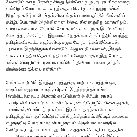
வேண்டும் என்று தோன்றுகிறது. இன்னொரு முடிவு புரட்சிகரமானது
என்கிறார் பேரா. வ. செ. குழந்தைசாமி. கி.மு. 3ம் நூற்றாண்டில்
இருந்து தமிழ் நாடெங்கும் கிடைக்கும் பானை ஓட்டுக் கீறல்களில்
தமிழ்ப் பெயர்கள் இருக்கின்றன. இவை சின்னஞ்சிறு ஊர்களிலும்,
எல்லா வகையான தொழில் செய்த மக்கள் வாழ்ந்த இடங்களிலும்
கிடைத்திருக்கின்றன. இதனால், அந்தக் காலக் கட்டத்தில் வாழ்ந்த
தமிழர்களிடையே எழுத்தறிவு, சமூக வேறுபாடுகள் இல்லாமல்,
பரவலாக இருந்திருக்க வேண்டும். அது மட்டுமல்லாமல், இந்தக்
காலக்கட்டத்தில் தென்னிந்தியாவில் வேறு எங்கும் இது போன்ற
மக்கள் மொழியில் பரவலான கல்வெட்டுகளோ, பானை ஓட்டுக்
கீறல்களோ இல்லை என்கிறார்.
பேச்சு மொழியில் இருந்து எழுத்துக்கு மாறிய காலத்தில் ஒரு
சமதர்மச் சமுதாயமாகத் தமிழகம் இருந்ததற்குச் சங்க
இலக்கியத்தையும் ஆதாரம் காட்டுகிறார் ஆசிரியர். சங்கப்
புலவர்களில் மன்னர்கள், வணிகர்கள், கைத்தொழில் வினைஞர்கள்,
பாணர்கள், பெண்பாற் புலவர்கள் இருப்பதை ஏற்கனவே பல
தமிழறிஞர்கள் குறிப்பிட்டு வியந்திருக்கிறார்கள். இப்படிப் பரவலாக
எழுத்தறிவு பெற்ற சமதர்மச் சமுதாயம் அதன் சம காலத்தில்
வேறெங்கும் இல்லை என்பது வியக்கத்தக்க செய்தி. பாரதத்தின்
பழம் பெருமை கங்கை, சிந்து நதிக் கரைகளில் மட்டும் இல்லை,