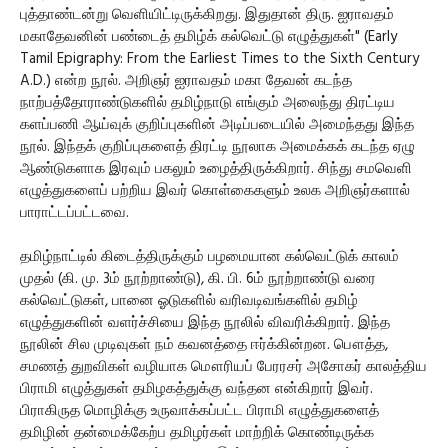
புத்தாண்டன்று வெளியிட்டிருக்கிறது. இதுதான் திரு. ஐராவதம்
மகாதேவனின் பண்டைத் தமிழ்க் கல்வெட்டு எழுத்துகள்" (Early
Tamil Epigraphy: From the Earliest Times to the Sixth Century
A.D.) என்ற நூல். அறிஞர் ஐராவதம் மகா தேவன் கடந்த
நாற்பத்தோராண்டுகளில் தமிழ்நாடு எங்கும் அலைந்து திரட்டிய
களப்பணி ஆய்வுக் குறிப்புகளின் அடிப்படையில் அமைந்தது இந்த
நூல். இந்தக் குறிப்புகளைத் திரட்டி நூலாக அமைக்கக் கடந்த ஏழு
ஆண்டுகளாக இரவும் பகலும் உழைத்திருக்கிறார். சிந்து சமவெளி
எழுத்துகளைப் பற்றிய இவர் கொள்கைகளும் உலக அறிஞர்களால்
பாராட்டப்பட்டவை.
தமிழ்நாட்டில் கிடைத்திருக்கும் பழமையான கல்வெட்டுக் காலம்
முதல் (கி. மு. 3ம் நூற்றாண்டு), கி. பி. 6ம் நூற்றாண்டு வரை
கல்வெட்டுகள், பானை ஓடுகளில் வரிவடிவங்களில் தமிழ்
எழுத்துகளின் வளர்ச்சியை இந்த நூலில் விவரிக்கிறார். இந்த
நூலின் சில முடிவுகள் நம் கவனத்தை ஈர்க்கின்றன. பௌத்த,
சமணத் துறவிகள் வழியாக மௌரியப் பேரரசர் அசோகர் காலத்திய
பிராமி எழுத்துகள் தமிழகத்துக்கு வந்தன என்கிறார் இவர்.
பிராகிருத மொழிக்கு உருவாக்கப்பட்ட பிராமி எழுத்துகளைத்
தமிழின் தன்மைக்கேற்ப தமிழர்கள் மாற்றிக் கொண்டிருக்க