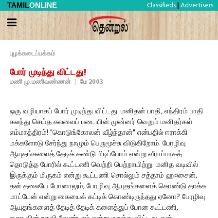
Classifieds
Advertisers
TAMIL
ONLINE
|
புழக்கடைப்பக்கம்
போர் முடிந்து விட்டது!
மணி மு.மணிவண்ணன்
|
மே 2003
ஒரு வழியாகப் போர் முடிந்து விட்டது. மனிதன் பாதி, எந்திரம் பாதி
கலந்து செய்த கலவைப் படையின் முன்னர் வெறும் மனிதர்கள்
எம்மாத்திரம்! "கொடுங்கோலன் வீழ்ந்தான்" என்பதில் ஈராக்கி
மக்களோடு சேர்ந்து நாமும் பெருமூச்சு விடுகிறோம். பேரழிவு
ஆயுதங்களைத் தேடிக் கண்டு பிடிப்போம் என்று வீராப்பாகத்
தொடுத்த போரில் கூட்டணி வெற்றி பெற்றாயிற்று. மனித வடிவில்
இருக்கும் மிருகம் என்று கூட்டணி சொல்லும் சத்தாம் ஹ¤சைன்,
தன் தலையே போனாலும், பேரழிவு ஆயுதங்களைக் கொண்டு தாக்க
மாட்டேன் என்று கையைக் கட்டிக் கொண்டிருந்தது ஏனோ? பேரழிவு
ஆயுதங்களைத் தேடித் தேடிக் களைத்துப் போன கூட்டணி,