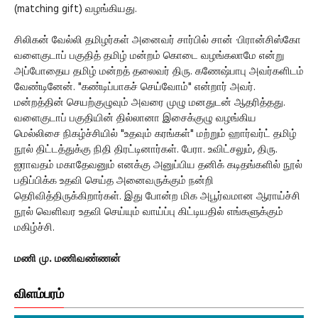
(matching gift) வழங்கியது.
சிலிகன் வேல்லி தமிழர்கள் அனைவர் சார்பில் சான் ·பிரான்சிஸ்கோ
வளைகுடாப் பகுதித் தமிழ் மன்றம் கொடை வழங்கலாமே என்று
அப்போதைய தமிழ் மன்றத் தலைவர் திரு. கணேஷ்பாபு அவர்களிடம்
வேண்டினேன். "கண்டிப்பாகச் செய்வோம்" என்றார் அவர்.
மன்றத்தின் செயற்குழுவும் அவரை முழு மனதுடன் ஆதரித்தது.
வளைகுடாப் பகுதியின் தில்லானா இசைக்குழு வழங்கிய
மெல்லிசை நிகழ்ச்சியில் "உதவும் கரங்கள்" மற்றும் ஹார்வர்ட் தமிழ்
நூல் திட்டத்துக்கு நிதி திரட்டினார்கள். பேரா. உவிட்சலும், திரு.
ஐராவதம் மகாதேவனும் எனக்கு அனுப்பிய தனிக் கடிதங்களில் நூல்
பதிப்பிக்க உதவி செய்த அனைவருக்கும் நன்றி
தெரிவித்திருக்கிறார்கள். இது போன்ற மிக அபூர்வமான ஆராய்ச்சி
நூல் வெளிவர உதவி செய்யும் வாய்ப்பு கிட்டியதில் எங்களுக்கும்
மகிழ்ச்சி.
மணி மு. மணிவண்ணன்
விளம்பரம்