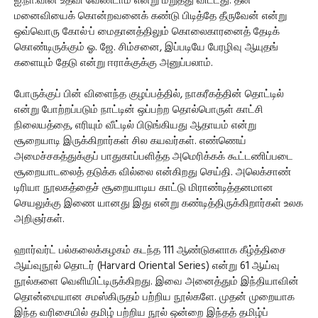
ஐ.நா.வின் உதவி வேண்டாம் என்று மறுத்து விட்டது. தன்
மனைவியைக் கொன்றவனைக் கண்டு பிடித்தே தீருவேன் என்று
ஒவ்வொரு கோல்·ப் மைதானத்திலும் கொலைகாரனைத் தேடிக்
கொண்டிருக்கும் ஓ. ஜே. சிம்சனை, இப்படியே பேரழிவு ஆயுதங்
களையும் தேடு என்று ஈராக்குக்கு அனுப்பலாம்.
போருக்குப் பின் விளைந்த குழப்பத்தில், நாகரீகத்தின் தொட்டில்
என்று போற்றப்படும் நாட்டின் ஒப்பற்ற தொல்பொருள் காட்சி
நிலையத்தை, எரியும் வீட்டில் பிடுங்கியது ஆதாயம் என்று
சூறையாடி இருக்கிறார்கள் சில கயவர்கள். எண்ணெய்
அமைச்சகத்துக்குப் பாதுகாப்பளித்த அமெரிக்கக் கூட்டணிப்படை
சூறையாடலைத் தடுக்க வில்லை என்கிறது செய்தி. அலெக்சாண்
டிரியா நூலகத்தைச் சூறையாடிய காட்டு மிராண்டித்தனமான
செயலுக்கு இணை யானது இது என்று கண்டித்திருக்கிறார்கள் உலக
அறிஞர்கள்.
ஹார்வர்ட் பல்கலைக்கழகம் கடந்த 111 ஆண்டுகளாக கீழ்த்திசை
ஆய்வுநூல் தொடர் (Harvard Oriental Series) என்று 61 ஆய்வு
நூல்களை வெளியிட்டிருக்கிறது. இவை அனைத்தும் இந்தியாவின்
தொன்மையான சமஸ்கிருதம் பற்றிய நூல்களே. முதன் முறையாக
இந்த வரிசையில் தமிழ் பற்றிய நூல் ஒன்றை இந்தத் தமிழ்ப்