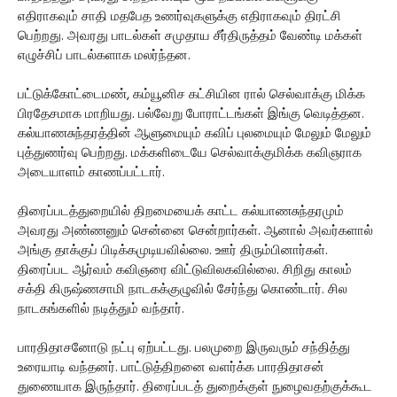
எதிராகவும் சாதி மதபேத உணர்வுகளுக்கு எதிராகவும் திரட்சி
பெற்றது. அவரது பாடல்கள் சமுதாய சீர்திருத்தம் வேண்டி மக்கள்
எழுச்சிப் பாடல்களாக மலர்ந்தன.
பட்டுக்கோட்டைமண், கம்யூனிச கட்சியின ரால் செல்வாக்கு மிக்க
பிரதேசமாக மாறியது. பல்வேறு போராட்டங்கள் இங்கு வெடித்தன.
கல்யாணசுந்தரத்தின் ஆளுமையும் கவிப் புலமையும் மேலும் மேலும்
புத்துணர்வு பெற்றது. மக்களிடையே செல்வாக்குமிக்க கவிஞராக
அடையாளம் காணப்பட்டார்.
திரைப்படத்துறையில் திறமையைக் காட்ட கல்யாணசுந்தரமும்
அவரது அண்ணனும் சென்னை சென்றார்கள். ஆனால் அவர்களால்
அங்கு தாக்குப் பிடிக்கமுடியவில்லை. ஊர் திரும்பினார்கள்.
திரைப்பட ஆர்வம் கவிஞரை விட்டுவிலகவில்லை. சிறிது காலம்
சக்தி கிருஷ்ணசாமி நாடகக்குழுவில் சேர்ந்து கொண்டார். சில
நாடகங்களில் நடித்தும் வந்தார்.
பாரதிதாசனோடு நட்பு ஏற்பட்டது. பலமுறை இருவரும் சந்தித்து
உரையாடி வந்தனர். பாட்டுத்திறனை வளர்க்க பாரதிதாசன்
துணையாக இருந்தார். திரைப்படத் துறைக்குள் நுழைவதற்குக்கூட