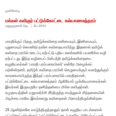
முன்னோடி
மக்கள் கவிஞர் பட்டுக்கோட்டை கல்யாணசுந்தரம்
மதுசூதனன் தெ.
|
மே 2003
பாரதிக்குப் பிறகு, தமிழ்க்கவிதை எளிமையும், இனிமையும்,
புதுமையும் கொண்டு நவீன கவிதையாயிற்று. இதனால் தமிழ்க்
கவிதை மரபில் உடைப்பு ஏற்பட்டு புதிய களங்களில் பயணிக்க வழி
ஏற்பட்டது. இந்த வழியைப் பின்பற்றி தமிழ்க்கவிதையை
எழுதியவர்கள் 'பாரதி பரம்பரையினர்' என்றே அழைக்கப்
படுகின்றனர். தமிழ்க் கவிதை மரபின் செழுமைக்கும் வளத்துக்கும்
காரணமாயிருந்த இந்தப் பரம்பரையில் பாரதிதாசன்,
பட்டுக்கோட்டை கல்யாணசுந்தரம் ஆகியோர் முக்கியமானவர்கள்.
இவர்கள் இருவருமே தனித்தன்மை மிக்க கவிஞர்கள்.
சமுதாயத்தின் மறுமலர்ச்சி சீர்திருத்த சமத்துவச் சிந்தனையின்
அடிச்சரடாகவே இவர்களது கவிதைகள் அமைந்திருக்கின்றன.
29 ஆண்டுகளே வாழ்ந்திருந்தாலும் தான் எழுதிய பாடல்களால்
பட்டிதொட்டியெங்கும் 'பாட்டுக்கோட்டை'யாகவே அறியப்பட்டவர்