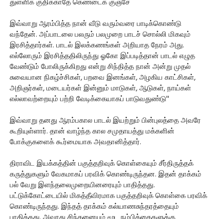
துள்ளிக் குதிக்காதே கெண்டைக் குஞ்சே
இவ்வாறு ஆரம்பித்த நான் வீடு வரும்வரை பாடிக்கொண்டு
வந்தேன். அப்பாடலை பலரும் பலமுறை பாடச் சொல்லி மிகவும்
இரசித்தார்கள். பாடல் இலக்கணங்கள் அறியாத நேரம் அது.
எல்லோரும் இரசித்ததிலிருந்து ஓகோ இப்படித்தான் பாடல் எழுத
வேண்டும் போலிருக்கிறது என்று சிந்தித்த நான் அன்று முதல்
சுவையான நிகழ்ச்சிகள், பறவை இனங்கள், அழகிய காட்சிகள்,
அறிஞர்கள், மடையர்கள் இன்னும் மாடுகள், ஆடுகள், நாய்கள்
எல்லாவற்றையும் பற்றி வேடிக்கையாகப் பாடுவதுண்டு''
இவ்வாறு தனது ஆரம்பகால பாடல் இயற்றும் பின்புலத்தை அவரே
கூறியுள்ளார். தான் வாழ்ந்த கால சமுதாயத்து மக்களின்
போக்குகளைக் கூர்மையாக அவதானித்தார்.
திராவிட இயக்கத்தின் பகுத்தறிவுக் கொள்கையும் சீர்திருத்தக்
கருத்துகளும் வேகமாகப் பரவிக் கொண்டிருந்தன. இதன் தாக்கம்
பல் வேறு இளந்தலைமுறையினரையும் பாதித்தது.
பட்டுக்கோட்டையில் மிகத்தீவிரமாக பகுத்தறிவுக் கொள்கை பரவிக்
கொண்டிருந்தது. இந்தத் தாக்கம் கல்யாணசுந்தரத்தையும்
பாதித்தது. அவரது சிந்தனையும் மூட நம்பிக்கைகளுக்கு