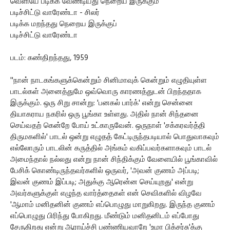
வெளியே படிக்க வேண்டியது நெறைய இருக்கும்
படிச்சிட்டு வாரேண்டா - சிலர்
படிக்க மறந்தது நெறைய இருக்குப்
படிச்சிட்டு வாரேண்டா
படம்: கண்திறந்தது, 1959
''நான் நாடகங்களுக்கென்றும் சினிமாவுக் கென்றும் எழுதியுள்ள
பாடல்கள் அனைத்துமே ஒவ்வொரு காரணத்துடன் பிறந்ததாக
இருக்கும். ஒரு சிறு சான்று: 'பனகல் பார்க்' என்று சென்னை
தியாகராய நகரில் ஒரு பூங்கா உள்ளது. அதில் நான் சிந்தனை
செய்வதற் கென்றே போய் உட்காருவேன். ஒருநாள் 'சக்கரவர்த்தி
திருமகளில்' பாடல் ஒன்று எழுதத் கேட்டிருந்தபடியால் பொதுவாகவும்
எல்லோரும் பாடலின் கருத்தில் அங்கம் வகிப்பவர்களாகவும் பாடல்
அமைந்தால் நல்லது என்று நான் சிந்திக்கும் வேளையில் பூங்காவில்
பேசிக் கொண்டிருந்தவர்களில் ஒருவர், 'அவன் குணம் அப்படி;
இவன் குணம் இப்படி; அதுக்கு ஆரென்ன செய்யுறது' என்று
அவர்களுக்குள் எழுந்த வார்த்தைகள் என் செவிகளில் விழவே
'ஆமாம் மனிதனின் குணம் எப்பொழுது மாறுகிறது. இருந்த குணம்
எப்பொழுது பிரிந்து போகிறது. மீண்டும் மனிதனிடம் எப்போது
சேருகிறது என்று ஆராய்ச்சி பண்ணியவாறே 'உமா பிக்சர்சு'க்கு