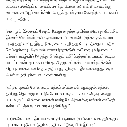
சிறிது நேரம் தாம்பாளத்தில் தாளத்தை எழுப்பி அந்த இசையுடன்
பாடலை மீண்டும் பாடினார். மறந்து போன வரிகள் நினைவுக்கு
வந்தன. கவிஞர் உணர்ச்சிப் பெருக்குடன் தாளவேகத்தில் பாடலைப்
பாடி முடித்தார்.
'தாளமும் இசையும் சேரும் போது கருத்தாழமிக்க அவரது கிராமிய
இசைச் சொற்கள் கவிதைகளாகப் பிரவாகமெடுத்ததைக் காண
முடிந்தது' என்று இந்த நிகழ்வைக் குறித்து கே. முத்தையா பதிவு
செய்துள்ளார். ஆக கல்யாணசுந்தரத்தின் கவிதையும் இசையும்
மக்கள் வாழ்வில் இருந்து பிறக்கும் உயிர்ப்புத்தன்மையுடன் கூடிய
படைப்பு என்பது புலனாகிறது. அதுதான் கல்யாண சுந்தரத்தின்
சிறப்பு. மக்கள் கவிஞருக்குரிய தகுதிக்கும் இலக்கணத்துக்கும்
அவர் எழுதியுள்ள பாடல்கள் சான்று.
''எந்தப் புலவர் பேரவையும் எந்தப் பல்கலைக் கழகமும், எந்தத்
தமிழ்த் தெய்வமும் பட்டுக்கோட்டைக்கு மக்கள் கவிஞர் என்று
பட்டம் சூட்டவில்லை. மக்கள் மன்றமே அவருக்கு மக்கள் கவிஞர்
என்ற பட்டத்தை மனமார வழங்கிற்று.''
பட்டுக்கோட்டை இயற்கை எய்திய ஓராண்டு நிறைவைக் குறிக்கும்
முகமாக ப.ஜீவானந்தம் எழுதிய கட்டுரையில் இப்படிக்