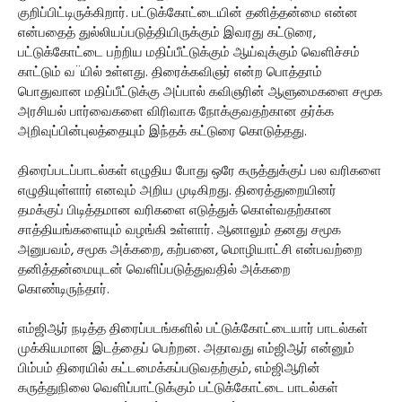
குறிப்பிட்டிருக்கிறார். பட்டுக்கோட்டையின் தனித்தன்மை என்ன
என்பதைத் துல்லியப்படுத்தியிருக்கும் இவரது கட்டுரை,
பட்டுக்கோட்டை பற்றிய மதிப்பீட்டுக்கும் ஆய்வுக்கும் வெளிச்சம்
காட்டும் வ¨யில் உள்ளது. திரைக்கவிஞர் என்ற பொத்தாம்
பொதுவான மதிப்பீட்டுக்கு அப்பால் கவிஞரின் ஆளுமைகளை சமூக
அரசியல் பார்வைகளை விரிவாக நோக்குவதற்கான தர்க்க
அறிவுப்பின்புலத்தையும் இந்தக் கட்டுரை கொடுத்தது.
திரைப்படப்பாடல்கள் எழுதிய போது ஒரே கருத்துக்குப் பல வரிகளை
எழுதியுள்ளார் எனவும் அறிய முடிகிறது. திரைத்துறையினர்
தமக்குப் பிடித்தமான வரிகளை எடுத்துக் கொள்வதற்கான
சாத்தியங்களையும் வழங்கி உள்ளார். ஆனாலும் தனது சமூக
அனுபவம், சமூக அக்கறை, கற்பனை, மொழியாட்சி என்பவற்றை
தனித்தன்மையுடன் வெளிப்படுத்துவதில் அக்கறை
கொண்டிருந்தார்.
எம்ஜிஆர் நடித்த திரைப்படங்களில் பட்டுக்கோட்டையார் பாடல்கள்
முக்கியமான இடத்தைப் பெற்றன. அதாவது எம்ஜிஆர் என்னும்
பிம்பம் திரையில் கட்டமைக்கப்படுவதற்கும், எம்ஜிஆரின்
கருத்துநிலை வெளிப்பாட்டுக்கும் பட்டுக்கோட்டை பாடல்கள்