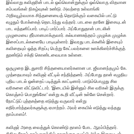
இவ்வாறு கவிஞரின் பாடல் ஒவ்வொன்றுக்கும் ஒவ்வொரு விதமான
சம்பவங்கள் நிகழ்வுகள் உண்டு. அவற்றை உள்வாங்கி
அறிவுபூர்வமாக சிந்தனையைத் தொடுக்கும் வகையில் பாட்டு
எழுதும் போக்கைத் தொடர்ந்து வந்தார். பாடலை தானே இசையுடன்
பாட எத்தனிப்பார். பாடிப் பார்ப்பார். அப்போதுதான் பாடலின்
முழுமையை தீர்மானமாக்குவார். கல்யாணசுந்தரம் முழுக்க முழுக்க
இசைப்பாடல்களையே பாடியுள்ளார். இவரது பாடல்களில் இசையும்
கவிதையும் ஒத்த சிறப்பு பெற்று கேட்பவர்களை உளக்கிளர்ச்சிக்குத்
தூண்டும் சக்தி கொண்டவையாக உள்ளன.
ஒருமுறை இடதுசாரி சிந்தனையாளர்களான பா. ஜீவானந்தமும் கே.
முத்தையாவும் கவிஞர் வீட்டில் சந்தித்தனர். அப்போது தான் எழுதிய
புதிய பாடல் ஒன்றைப் படித்துக் காட்டினார். பாடும்பொழுது சில
வரிகளை விட்டுவிட்டார். 'இடையில் இன்னும் சில வரிகள் இருக்கு
கொஞ்சம் பொறுங்கோ' என்று கூறி வீட்டின் உள்ளே சென்றார்.
நோட்டுப் புத்தகத்தை எடுத்து வருவார் என்று
எதிர்பார்த்தவர்களுக்கு ஏமாற்றம். அவர் கையில் எடுத்து வந்தது
தாம்பாளம்!.
கவிஞர் அதை வைத்துக் கொண்டு தாளம் போட ஆரம்பித்தார்.