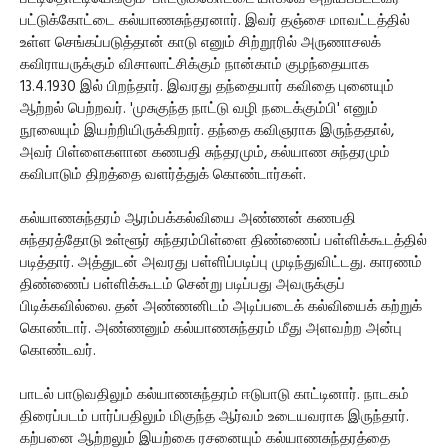
பட்டுக்கோட்டை கல்யாணசுந்தரனார். இவர் தஞ்சை மாவட்டத்தில்
உள்ள செங்கப்படுத்தான் காடு எனும் சிற்றூரில் அருணாசலக்
கவிராயருக்கும் விசாலாட்சிக்கும் நான்காம் குழந்தையாக
13.4.1930 இல் பிறந்தார். இவரது தந்தையார் கவிதை புனையும்
ஆற்றல் பெற்றவர். 'முசுகுந்த நாட்டு வழி நடைக்கும்பி' எனும்
நூலையும் இயற்றியிருக்கிறார். தந்தை கவிஞராக இருந்ததால்,
அவர் பிள்ளைகளான கணபதி சுந்தரமும், கல்யாண சுந்தரமும்
கவிபாடும் திறத்தை வளர்த்துக் கொண்டார்கள்.
கல்யாணசுந்தரம் ஆரம்பக்கல்வியை அண்ணன் கணபதி
சுந்தரத்தோடு உள்ளூர் சுந்தரம்பிள்ளை திண்ணைப் பள்ளிக்கூடத்தில்
படித்தார். அத்துடன் அவரது பள்ளிப்படிப்பு முடிந்துவிட்டது. காரணம்
திண்ணைப் பள்ளிக்கூடம் சென்று படிப்பது அவருக்குப்
பிடிக்கவில்லை. தன் அண்ணனிடம் அடிப்படைக் கல்வியைக் கற்றுக்
கொண்டார். அண்ணனும் கல்யாணசுந்தரம் மீது அளவற்ற அன்பு
கொண்டவர்.
பாடல் பாடுவதிலும் கல்யாணசுந்தரம் ஈடுபாடு காட்டினார். நாடகம்
திரைப்படம் பார்ப்பதிலும் மிகுந்த ஆர்வம் உடையவராக இருந்தார்.
கற்பனை ஆற்றலும் இயற்கை ரசனையும் கல்யாணசுந்தரத்தை