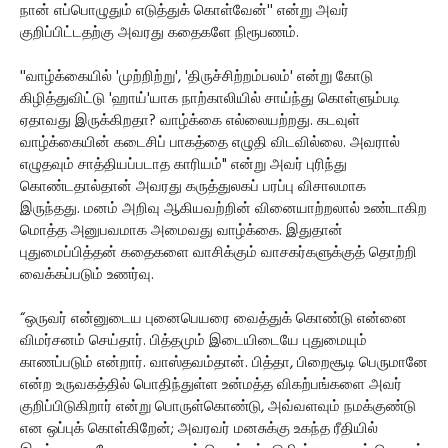
நான் எப்பொழுதும் எடுத்துக் கொள்வேன்'' என்று அவர்
குறிப்பிட்டதற்கு அவரது கதைகளே நிரூபணம்.
''வாழ்க்கையில் 'முற்றிற்று', 'திருச்சிற்றம்பலம்' என்று கோடு
கிழித்துவிட்டு 'ஹாய்'யாக நாற்காலியில் சாய்ந்து கொள்ளும்படி
ஏதாவது இருக்கிறதா? வாழ்க்கை எல்லையற்றது. கடவுள்
வாழ்க்கையின் கடைசிப் பாகத்தை எழுதி விடவில்லை. அவரால்
எழுதவும் சாத்தியப்படாத காரியம்" என்று அவர் புரிந்து
கொண்டதால்தான் அவரது கருத்துலகப் பரப்பு விசாலமாக
இருந்தது. மனம் அறிவு ஆகியவற்றின் வினையாற்றலால் உண்டாகிற
மொத்த அனுபவமாக அமைவது வாழ்க்கை. இதுதான்
புதுமைப்பித்தன் கதைகளை வாசிக்கும் வாசகர்களுக்குத் தொற்றி
வைக்கப்படும் உணர்வு.
“ஒருவர் என்னுடைய புனைபெயரை வைத்துக் கொண்டு என்னை
விமர்சனம் செய்தார். பித்தமும் இடையிடையே புதுமையும்
காணப்படும் என்றார். வாஸ்தவம்தான். பித்தா, பிறைசூடி பெருமானே
என்ற உருவகத்தில் பொதிந்துள்ள உன்மத்த விகற்பங்களை அவர்
குறிப்பிடுகிறார் என்று பொருள்கொண்டு, அவ்வளவும் நமக்குண்டு
என ஒப்புக் கொள்கிறேன்; அவரவர் மனசுக்கு உகந்த ரீதியில்