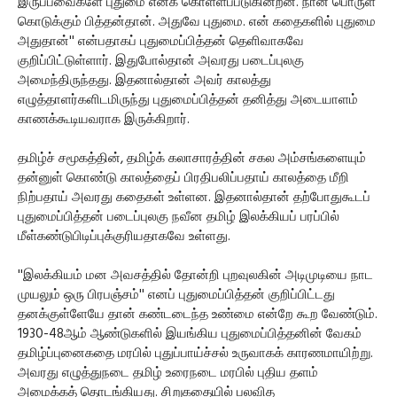
இருப்பவைகளே புதுமை எனக் கொள்ளப்படுகின்றன. நான் பொருள்
கொடுக்கும் பித்தன்தான். அதுவே புதுமை. என் கதைகளில் புதுமை
அதுதான்'' என்பதாகப் புதுமைப்பித்தன் தெளிவாகவே
குறிப்பிட்டுள்ளார். இதுபோல்தான் அவரது படைப்புலகு
அமைந்திருந்தது. இதனால்தான் அவர் காலத்து
எழுத்தாளர்களிடமிருந்து புதுமைப்பித்தன் தனித்து அடையாளம்
காணக்கூடியவராக இருக்கிறார்.
தமிழ்ச் சமூகத்தின், தமிழ்க் கலாசாரத்தின் சகல அம்சங்களையும்
தன்னுள் கொண்டு காலத்தைப் பிரதிபலிப்பதாய் காலத்தை மீறி
நிற்பதாய் அவரது கதைகள் உள்ளன. இதனால்தான் தற்போதுகூடப்
புதுமைப்பித்தன் படைப்புலகு நவீன தமிழ் இலக்கியப் பரப்பில்
மீள்கண்டுபிடிப்புக்குரியதாகவே உள்ளது.
''இலக்கியம் மன அவசத்தில் தோன்றி புறவுலகின் அடிமுடியை நாட
முயலும் ஒரு பிரபஞ்சம்'' எனப் புதுமைப்பித்தன் குறிப்பிட்டது
தனக்குள்ளேயே தான் கண்டடைந்த உண்மை என்றே கூற வேண்டும்.
1930-48ஆம் ஆண்டுகளில் இயங்கிய புதுமைப்பித்தனின் வேகம்
தமிழ்ப்புனைகதை மரபில் புதுப்பாய்ச்சல் உருவாகக் காரணமாயிற்று.
அவரது எழுத்துநடை தமிழ் உரைநடை மரபில் புதிய தளம்
அமைக்கத் தொடங்கியது. சிறுகதையில் பலவித