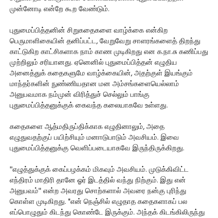
முன்னோடி என்றே கூற வேண்டும்.
புதுமைப்பித்தனின் சிறுகதைகளை வாழ்க்கை என்கிற
பெருமாளிகையின் தனிப்பட்ட, வேறுவேறு சாளரங்களைத் திறந்து
காட்டுகிற காட்சிகளாக நாம் காண முடிகிறது என க.நா.சு கணிப்பது
முற்றிலும் சரியானது. ஏனெனில் புதுமைப்பித்தன் எழுதிய
அனைத்துக் கதைகளுமே வாழ்க்கையின், அதற்குள் இயங்கும்
மாந்தர்களின் நுண்ணியதான மன அம்சங்களையெல்லாம்
அனுபவமாக நம்முன் விரித்துச் செல்லும் பாங்கு
புதுமைப்பித்தனுக்குக் கைவந்த கலையாகவே உள்ளது.
கதைகளை ஆத்மதிருப்திக்காக எழுதினாலும், அதை
எழுதுவதற்குப் பயிற்சியும் மனஈடுபாடும் அவசியம். இவை
புதுமைப்பித்தனுக்கு வெளிப்படையாகவே இருந்திருக்கிறது.
''எழுத்துக்குக் கைப்பழக்கம் மிகவும் அவசியம். முடுக்கிவிட்ட
எந்திரம் மாதிரி தானே ஓர் இடத்தில் வந்து நிற்கும். இது என்
அனுபவம்'' என்ற அவரது சொற்களால் அவரை நன்கு புரிந்து
கொள்ள முடிகிறது. "என் நெஞ்சில் எழுதாத கதைகளாகப் பல
எப்பொழுதும் கிடந்து கொண்டே இருக்கும். அந்தக் கிடங்கிலிருந்து