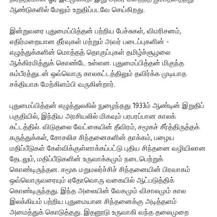
ஆண்டுகளில் மேலும் உறுதிப்படவே செய்கிறது.
இன்றுவரை புதுமைப்பித்தன் பற்றிய பேச்சுகள், விமரிசனம்,
எதிர்மறையான தீர்வுகள் மற்றும் அவர் படைப்புகளின் -
எழுத்துக்களின் மொத்தத் தொகுப்புகள் தமிழ்ச்சூழலை
ஆக்கிரமித்துக் கொண்டே உள்ளன. புதுமைப்பித்தன் மிகுந்த
கம்பீரத்துடன் ஒவ்வொரு காலகட்டத்திலும் தவிர்க்க முடியாத
சக்தியாக மேற்கிளம்பி வருகின்றார்.
புதுமைப்பித்தன் எழுத்துலகில் நுழைந்தது 1933ம் ஆண்டின் இறுதிப்
பகுதியில், இந்திய அரசியலில் மிகவும் பரபரப்பான காலக்
கட்டத்தில். விடுதலை வேட்கையின் தீவிரம், சமூகச் சீர்த்திருத்தக்
கருத்துக்கள், சோசலிச சிந்தனைகளின் தாக்கம், பழைய
மதிப்பீடுகள் கேள்விக்குள்ளாக்கப்பட்டு புதிய சிந்தனை வழியிலான
தேடலும், மதிப்பீடுகளின் உருவாக்கமும் நடைபெற்றுக்
கொண்டிருந்தன. சமூக மறுமலர்ச்சிச் சிந்தனையின் பிரவாகம்
ஒவ்வொருவரையும் ஏதோவொரு வகையில் ஆட்படுத்திக்
கொண்டிருந்தது. இந்த அலையின் வேகமும் விசாலமும் கால
இலக்கியம் பற்றிய புதுமையான சிந்தனைக்கு அடித்தளம்
அமைத்துக் கொடுத்தது. இதனூடு உருவாகி வந்த தலைமுறை