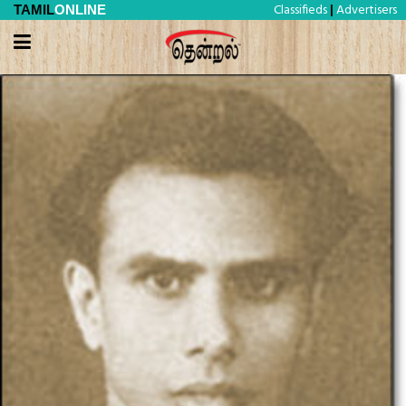
Classifieds
Advertisers
TAMIL
ONLINE
|