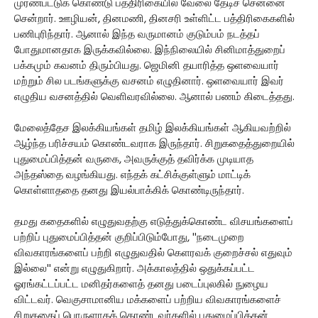
முரண்பட்டுக் கொண்டு பத்திரிகையில் வேலை தேடிச் சென்னை
சென்றார். ஊழியன், தினமணி, தினசரி உள்ளிட்ட பத்திரிகைகளில்
பணிபுரிந்தார். ஆனால் இந்த வருமானம் குடும்பம் நடத்தப்
போதுமானதாக இருக்கவில்லை. இந்நிலையில் சினிமாத்துறைப்
பக்கமும் கவனம் திரும்பியது. ஜெமினி தயாரித்த ஒளவையார்
மற்றும் சில படங்களுக்கு வசனம் எழுதினார். ஒளவையார் இவர்
எழுதிய வசனத்தில் வெளிவரவில்லை. ஆனால் பணம் கிடைத்தது.
மேலைத்தேச இலக்கியங்கள் தமிழ் இலக்கியங்கள் ஆகியவற்றில்
ஆழ்ந்த பரிச்சயம் கொண்டவராக இருந்தார். சிறுகதைத்துறையில்
புதுமைப்பித்தன் வருகை, அவருக்குத் தவிர்க்க முடியாத
அந்தஸ்தை வழங்கியது. எந்தக் கட்சிக்குள்ளும் மாட்டிக்
கொள்ளாததை தனது இயல்பாக்கிக் கொண்டிருந்தார்.
தமது கதைகளில் எழுதுவதற்கு எடுத்துக்கொண்ட விசயங்களைப்
பற்றிப் புதுமைப்பித்தன் குறிப்பிடும்போது, ''நடைமுறை
விவகாரங்களைப் பற்றி எழுதுவதில் கெளரவக் குறைச்சல் எதுவும்
இல்லை'' என்று எழுதுகிறார். அக்காலத்தில் ஒதுக்கப்பட்ட
ஓரங்கட்டப்பட்ட மனிதர்களைத் தனது படைப்புலகில் நுழைய
விட்டவர். வெகுசாமானிய மக்களைப் பற்றிய விவகாரங்களைச்
சிறுகதைப் பொருளாகக் கொண்டவர்களில் புதுமைப்பித்தன்