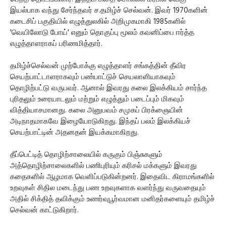
இயல்பாக வந்து சேர்ந்தவர் ச.தமிழ்ச் செல்வன். இவர் 1970களின்
கடைசிப் பகுதியில் எழுத்துலகில் அறிமுகமாகி 1985களில்
'வெயிலோடு போய்' எனும் தொகுப்பு மூலம் கவனிப்பை ஈர்த்த
எழுத்தாளராகப் பரிணமித்தார்.
தமிழ்ச்செல்வன் முற்போக்கு எழுத்தாளர் சங்கத்தின் தீவிர
செயற்பாட்டாளராகவும் பண்பாட்டுச் செயலாளியாகவும்
தொழிற்பட்டு வருபவர். ஆனால் இவரது கலை இலக்கியம் சார்ந்த
புரிதலும் உரையாடலும் மற்றும் எழுத்தும் படைப்பும் மிகவும்
வித்தியாசமானது. கலை அனுபவம் சமுகப் பிரக்ஞையின்
அடிநாதமாகவே இழையோடுகிறது. இந்தப் பலம் இலக்கியச்
செயற்பாட்டின் அதனதன் இயக்கமாகிறது.
தீப்பெட்டித் தொழிற்சாலையில் கருகும் பிஞ்சுகளும்
அத்தொழிற்சாலைகளில் பணிபுரியும் கரிசல் மக்களும் இவரது
கதைகளில் ஆழமாக வெளிப்படுகின்றனர். இதைவிட கிராமங்களில்
உறவுகள் சிதில மடைந்து பண உறவுகளாக வளர்ந்து வருவதையும்
அதில் சிக்தித் தவிக்கும் உணர்வுபூர்வமான மனிதர்களையும் தமிழ்ச்
செல்வன் காட்டுகிறார்.