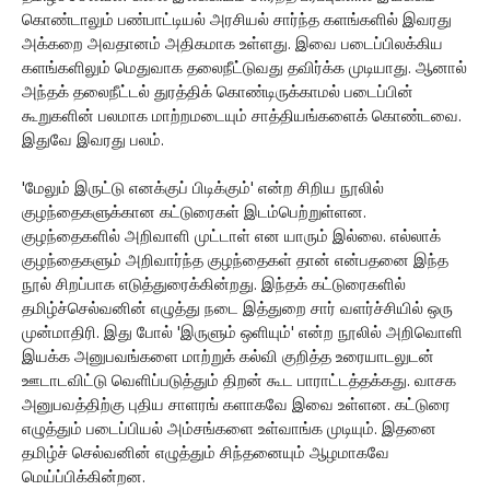
கொண்டாலும் பண்பாட்டியல் அரசியல் சார்ந்த களங்களில் இவரது
அக்கறை அவதானம் அதிகமாக உள்ளது. இவை படைப்பிலக்கிய
களங்களிலும் மெதுவாக தலைநீட்டுவது தவிர்க்க முடியாது. ஆனால்
அந்தக் தலைநீட்டல் துரத்திக் கொண்டிருக்காமல் படைப்பின்
கூறுகளின் பலமாக மாற்றமடையும் சாத்தியங்களைக் கொண்டவை.
இதுவே இவரது பலம்.
'மேலும் இருட்டு எனக்குப் பிடிக்கும்' என்ற சிறிய நூலில்
குழந்தைகளுக்கான கட்டுரைகள் இடம்பெற்றுள்ளன.
குழந்தைகளில் அறிவாளி முட்டாள் என யாரும் இல்லை. எல்லாக்
குழந்தைகளும் அறிவார்ந்த குழந்தைகள் தான் என்பதனை இந்த
நூல் சிறப்பாக எடுத்துரைக்கின்றது. இந்தக் கட்டுரைகளில்
தமிழ்ச்செல்வனின் எழுத்து நடை இத்துறை சார் வளர்ச்சியில் ஒரு
முன்மாதிரி. இது போல் 'இருளும் ஒளியும்' என்ற நூலில் அறிவொளி
இயக்க அனுபவங்களை மாற்றுக் கல்வி குறித்த உரையாடலுடன்
ஊடாடவிட்டு வெளிப்படுத்தும் திறன் கூட பாராட்டத்தக்கது. வாசக
அனுபவத்திற்கு புதிய சாளரங் களாகவே இவை உள்ளன. கட்டுரை
எழுத்தும் படைப்பியல் அம்சங்களை உள்வாங்க முடியும். இதனை
தமிழ்ச் செல்வனின் எழுத்தும் சிந்தனையும் ஆழமாகவே
மெய்ப்பிக்கின்றன.