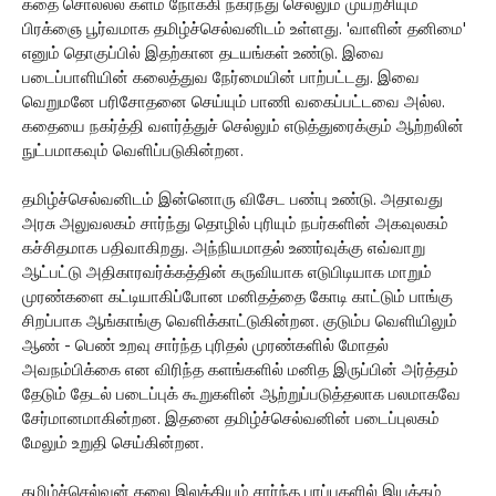
கதை சொல்லல் களம் நோக்கி நகர்ந்து செல்லும் முயற்சியும்
பிரக்ஞை பூர்வமாக தமிழ்ச்செல்வனிடம் உள்ளது. 'வாளின் தனிமை'
எனும் தொகுப்பில் இதற்கான தடயங்கள் உண்டு. இவை
படைப்பாளியின் கலைத்துவ நேர்மையின் பாற்பட்டது. இவை
வெறுமனே பரிசோதனை செய்யும் பாணி வகைப்பட்டவை அல்ல.
கதையை நகர்த்தி வளர்த்துச் செல்லும் எடுத்துரைக்கும் ஆற்றலின்
நுட்பமாகவும் வெளிப்படுகின்றன.
தமிழ்ச்செல்வனிடம் இன்னொரு விசேட பண்பு உண்டு. அதாவது
அரசு அலுவலகம் சார்ந்து தொழில் புரியும் நபர்களின் அகவுலகம்
கச்சிதமாக பதிவாகிறது. அந்நியமாதல் உணர்வுக்கு எவ்வாறு
ஆட்பட்டு அதிகாரவர்க்கத்தின் கருவியாக எடுபிடியாக மாறும்
முரண்களை கட்டியாகிப்போன மனிதத்தை கோடி காட்டும் பாங்கு
சிறப்பாக ஆங்காங்கு வெளிக்காட்டுகின்றன. குடும்ப வெளியிலும்
ஆண் - பெண் உறவு சார்ந்த புரிதல் முரண்களில் மோதல்
அவநம்பிக்கை என விரிந்த களங்களில் மனித இருப்பின் அர்த்தம்
தேடும் தேடல் படைப்புக் கூறுகளின் ஆற்றுப்படுத்தலாக பலமாகவே
சேர்மானமாகின்றன. இதனை தமிழ்ச்செல்வனின் படைப்புலகம்
மேலும் உறுதி செய்கின்றன.
தமிழ்ச்செல்வன் கலை இலக்கியம் சார்ந்த பரப்புகளில் இயக்கம்