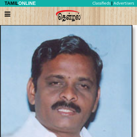
Classifieds
Advertisers
TAMIL
ONLINE
|