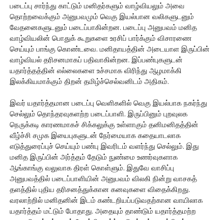
படைப்பு சார்ந்து காட்டும் மனிதர்களும் வாழ்வியலும் அவை
தொற்றவைக்கும் அனுபவமும் வெகு இயல்பான வலிகளுடனும்
வேதனைகளுடனும் படைப்பாகின்றன. படைப்பு அனுபவம் மனித
வாழ்வியலின் பொதுக் கூறுகளை உரசிப் பார்க்கும் விசாரணை
செய்யும் பாங்கு கொண்டவை. மனிதாயத்தின் அடையாள இருப்பின்
வாழ்வியல் தரிசனமாகப் பதிவாகின்றன. இப்பண்புகளுடன்
யதார்த்தத்தின் எல்லைகளை உச்சமாக விரிந்து ஆழமாக்கி
இலக்கியமாக்கும் திறன் தமிழ்ச்செல்வனிடம் அதிகம்.
இவர் யதார்த்தமான படைப்பு வெளிகளில் வெகு இயல்பாக நகர்ந்து
செல்லும் தொந்தரவுகளற்ற படைப்பாளி. இருப்பினும் புறவுலக
நெருக்கடி காரணமாகச் சிக்கலுக்கு உள்ளாகும் தனிமனிதத்தின்
வீழ்ச்சி சமுக இயைபுகளுடன் நேர்மையாக கதையாடலாக
எடுத்துரைப்புச் செய்யும் பண்பு இவரிடம் வளர்ந்து செல்லும். இது
மனித இருப்பின் அர்த்தம் தேடும் நுண்மை உணர்வுகளாக
ஆங்காங்கு வலுவாக திரள் கொள்ளும். இதுவே வாசிப்பு
அனுபவத்தில் படைப்பாளியின் அனுபவம் விலகி நின்று வாசகத்
தளத்தில் புதிய தரிசனத்துக்கான கனவுகளை விதைக்கிறது.
வரலாற்றில் மனிதனின் இடம் கண்டறியப்படுவதற்கான வாயிலாக
யதார்த்தம் மட்டும் போதாது. அதையும் தாண்டும் யதார்த்தமற்ற