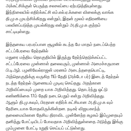
அக்கட்சிக்குள் பெருத்த சலசலப்பை ஏற்படுத்தியுள்ளது.
இந்நிலையில் எதிர்க்கட்சி எம்.எல்.ஏ.க்களை விலைக்கு வாங்க
தி.மு.க முயற்சிக்கிறது என்றும், இதன் மூலம் எதிரணியை
பலவீனப்படுத்த முயல்கிறது என்றும் அ.தி.மு.க குற்றம்
சாட்டியுள்ளது.
இத்தகைய பரபரப்பான சூழலில் கடந்த மே மாதம் நடைப்பெற்ற
சட்டப்பேரவை தேர்தலில்
மதுரை மத்திய தொகுதியில் இருந்து தேர்ந்தெடுக்கப்பட்ட
சட்டப்பேரவை முன்னாள் தலைவரும், முன்னாள் அமைச்சருமான
பி.டி.ஆர். பழனிவேல்ராஜன் மரணம் அடைந்ததையொட்டி,
அத்தொகுதிக்கு வருகிற 11ம் தேதி (அக்டோ பர்) இடைத் தேர்தல்
நடத்த தேர்தல் ஆணையம் முடிவு செய்தது. அதற்கான
அறிவிப்பையும் முறை யாக அறிவித்தது. தொடர்ந்து ஒட்டு
எண்ணிக்கை 17ம் தேதி நடைபெறும் என்று அறிவித்தது.
ஆளும் தி.மு.கவும், பிரதான எதிர்க் கட்சியான அ.தி.மு.க வும்
நேரிடையாக மோதவிருக்கின்றன. நடிகர் விஜயகாந்த்
தலைமையிலான தேசிய திராவிட முன்னேற்ற கழகம் இம்முறையும்
தனித்து போட்டியிடப் போவதாக அறிவித்துள்ளதை அடுத்து இங்கு
மும்முனை போட்டி உறுதி செய்யப் பட்டுள்ளது.