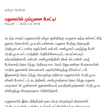
தமிழக அரசியல்
மதுரையில் மும்முனை போட்டி!
கேடிஸ்ரீ
|
அக்டோபர் 2006
கடந்த மாதம் மதுரையில் விழா ஒன்றிற்கு வருகை தந்த உள்ளாட்சித்
துறை அமைச்சர் மு.க.ஸ்டாலினை, மதுரை மேற்கு தொகுதி
அதிமுக சட்டமன்ற உறுப்பினர் எஸ்.வி. சண்முகம் புகழ்ந்து பேசி
அ.தி.மு.க வட்டாரத்தில் அதிர்ச்சியையும், பரபரப்பையும்
ஏற்படுத்தினார். எஸ்.வி. சண்முகத்தின் திடீர் ஸ்டாலின் புகழ்
பேச்சைத் தொடர்ந்து அதிரடியாக அவர் ஜெயலலிதா பேரவையின்
மாநில துணைச் செயலாளர் பதவியிலிருந்து நீக்கப்பட்டார்.
இதனைத் தொடர்ந்து அவருக்கு எதிராக மதுரையில் அ.தி.மு.க.
வினர் போராட்டம் நடத்தினர். சண்முகத்தை தொடர்ந்து மதுரை
மாநகராட்சி முன்னாள் துணைமேயர் நவநீதகிருஷ்ணன் அ.தி.மு.க.
விலிருந்து விலகுவதாக அறிவித்தார்.
மதுரையில் இடைத்தேர்தல் நடைபெற விருக்கும் நிலையில்
அ.தி.மு.க.வின் முக்கிய நபர்கள் கட்சியிலிருந்து விலகுவது