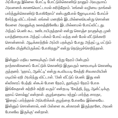
அப்போது இல்லை. போட்டி போட்டுக்கொண்டு நானும் அவருமாய்
அவனைக் காணவொட்டாமல் கரித்தோம். 'எங்கள் வழியை நாங்கள்
பார்த்துக்கொண்டு போகிறோம்' என்பதுபோல் ஜோடியாகப் போய்ச்
சேர்ந்து விட்டார்கள். எங்கள் மனதில் இடமில்லையென்று சொன்ன
வேளை அவனுக்கு உலகத்திலேயே இடமில்லாமல் போய்விட்டது.
அந்தப் பெண் கூட உண்டாயிருந்தாள் என்று கொஞ்ச நாளுக்கு முன்
யாத்திரையாக அந்தப் பக்கம் போய் வந்த என் மேல் வீட்டுக்காரி
சொன்னாள். ஆடிக்காற்றில் அம்மி பறக்கும் போது அந்தப் பூ மட்டும்
எங்கே மிஞ்சியிருக்கப் போகிறது?' என்று நெடுமூச்செறிந்தாள்.
இன்னும் மதிய உணவுக்குப் பின் சற்று நேரம் பின்புறம்
நாற்காலிகளைப் போட்டுக் கொண்டு இருவரும் உரையாடிக் கொண்டி
ருந்தனர். 'ஹாய், ஆன்ட்டி' என்று கூவியபடி கேத்தி சிவகாமியின்
மடியில் ஏறி அமர்ந்து விட்டாள். 'பின் வீட்டுப் பெண். இது என்
ஸ்வீகாரப் பேத்தி. ஸ்கூல் போன நேரம், தூங்கும் நேரம் போக
இங்கேதான் சுற்றிச் சுற்றி வரும்' என்றபடி 'கேத்தி, ந்யூ ஆன்ட்டிக்கு
ஹாய் சொல்லு' என்றாள். குழந்தையை உற்றுப் பார்த்த சாரதா,
'இதைப் பார்த்தால் அமெரிக்கக் குழந்தை போலவே இல்லையே.
இன்னும் சொன்னால், என் பிள்ளை கடன்காரன் இருந்தானே, அவன்
போலவே இருக்கு' என்றாள்.