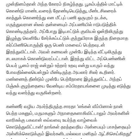
முன்தினம்தான் அந்த கோரம் நிகழ்ந்தது. பூகம்பத்தில் மாட்டிக்
கொண்டு மாண்டவரைத் தோண்டியெடுத்து, மீண்டசிலரைக்
காத்துக் கொணர்ந்து என மீட்புப் பணி ஒருபுறம் நடக்க,
மருத்துவரான ஸ்டீவ் தன்னையும் அப்பணியில் ஈடுபடுத்திக்
கொண்டிருந்தார். அப்போது இடிபாட்டுக் குவியல் ஒன்றிலிருந்து
இழுத்து வெளியே சேர்க்கப்பட்டுக் குற்றுயிராக இருந்த நிறைமாத
கர்ப்பிணியொருத்தி ஒரு பெண் மகவைப் பெற்றவுடன்
இறந்துவிட்டாள். அவள் கணவன் முன்பே இடிந்த வீட்டிலிருந்து
சடலமாகக் கொண்டுவரப்பட்டான். இறந்து விட்ட அப்பெண்ணின்
பெயர் பூனம் ராஜ் என்றும் உற்றார் உறவு என்று யாரும் வந்து
போவதில்லையென்றும் மீண்டிருந்த அயலார் சிலர் கூறினர்.
மண்ணைத் தீண்டும் முன்பே பெற்றோரை இழந்துவிட்ட அந்தப்
பிஞ்சுக் குழந்தையை வேண்டிய சம்பிரதாயங்களை முடித்து எடுத்து
வந்து வளர்த்து வருகின்றனர்.
கண்ணீர் வழிய அமர்ந்திருந்த சாரதா 'எங்கள் வீம்பினால் நான்
பெற்ற மகனும், மருமகளும் அநாதைகளாகிவிட்டாலும் அவர்களின்
வாரிசுக்கு பகவான் எவ்வளவு உயர்ந்த வாழ்வைக்
கொடுத்துவிட்டான்! நாங்கள் தரத்தவறிய அன்பையும் பாசத்தையும்
அள்ளிக்கொடுக்கும் இவர்களிடமல்லவா மனிதம் ஆட்சிசெய்கிறது!'