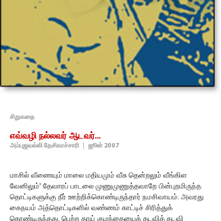
சிறுகதை
எவ்வழி நல்லவர் ஆடவர்...
அம்புஜவல்லி தேசிகாச்சாரி
|
ஜூன் 2007
மாசில் வீணையும் மாலை மதியமும் வீசு தென்றலும் வீங்கிள
வேனிலும்' தேவாரப் பாடலை முணுமுணுத்தவாறே பின்புறமிருந்த
தொட்டிகளுக்கு நீர் ஊற்றிக்கொண்டிருந்தார் நமசிவாயம். அவரது
கைநயம் அத்தொட்டிகளில் வண்ணம் காட்டிச் சிரித்துக்
கொண்டிருந்தது. பெற்ற தாய் குழந்தையைக் தடவித் தடவி