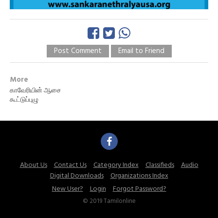
Post Comment
Email to Friend
More
காவேரியின் ஆசை
கூட்டுப்புழு
About Us
Contact Us
Category Index
Classifieds
Audio
Digital Downloads
Organizations Index
New User?
Login
Forgot Password?
© 2019 Tamilonline