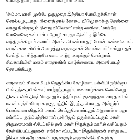
போகத் தயாராகிவிட்டாள்' என்றாள் மாகி.
'அம்மா, மாகி முன்பே ஒருமுறை இந்தியா போயிருக்கிறாள்.
சொல்லமுடியாது. நினைத் தால் கோடை விடுமுறைக்கு சென்னை
வந்து நின்றாலும் நின்று விடுவாள்' என்ற வனிதா, 'மறந்தே
போனேனே; உன் பால்ய தோழி சாரதா ஆன்ட்டி இங்கே
வந்திருக்கிறாங் களாம். அவங்க பெண் மாதுரி போன் பண்ணினாள்.
வாரக் கடைசியில் அழைத்து வருவதாகச் சொன்னாள்' என்று புதுச்
செய்தி வாசித்தபடியே உடை மாற்ற மாடிக்குச் சென்றாள்.
சிவகாமியின் மனம் சாரதாவின் வாழ்க்கையை அசைபோடத்
தொடங்கியது.
சாரதாவும் சிவகாமியும் நெருங்கிய தோழிகள். பள்ளியிறுதிக்குப்
பின் தந்தையின் ஊர் மாற்றத்தாலும், மணவாழ்க்கை வெவ்வேறு
திசைகளில் திருப்பியதாலும் சந்திப்புகள் குறைந்தன. சாரதாவின்
மகன் எஞ்சினியராக குஜராத்தில் இருந்த பொழுது அவ்வூர்ப்
பெண்ணை விரும்பி மணம் செய்துகொண்டதும் அதனால் சாரதா
உள்ளிட்ட குடும்பத்தினரால் முற்றிலும் ஒதுக்கப்பட்டதும் மகள்
திருமணமாகி ஸ்டேட்ஸில் தன் மகள் இருக்கும் ஊரில் வசிப்பதும்
கேள்விப்பட்டதுதான். எங்கோ எப்படியோ இருக்கிறான் என்று கூட
இல்லாமல் ஒரே மகனும் மருமகளும் குஜராத்தில் நிகழ்ந்த