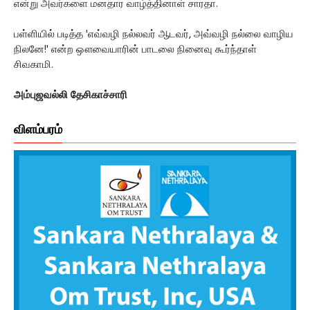
என்று அவர்களை மனதார வாழ்த்தினாள் சாரதா.
பள்ளியில் படித்த 'எவ்வழி நல்லவர் ஆடவர், அவ்வழி நல்லை வாழிய
நிலனே!' என்ற ஔவையாரின் பாடலை நினைவு கூர்ந்தாள்
சிவகாமி.
அம்புஜவல்லி தேசிகாச்சாரி
விளம்பரம்