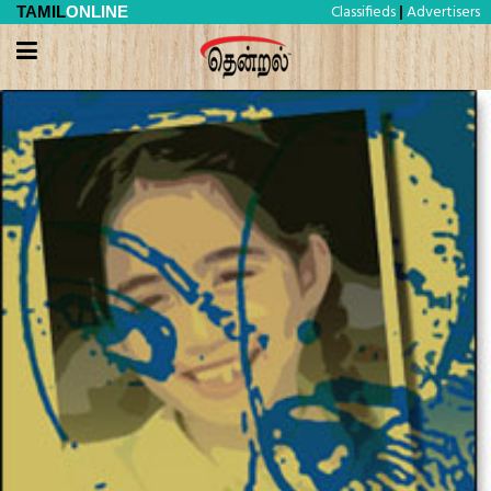
Classifieds
Advertisers
TAMIL
ONLINE
|