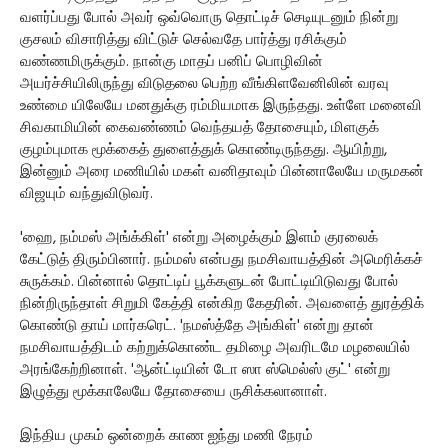
வளர்ப்பது போல் அவர் ஒவ்வொரு தொட்டிச் செடியுடனும் நின்று
குசலம் விசாரித்து விட்டுச் செல்வதே பார்த்து ரசிக்கும்
வண்ணமிருக்கும். நான்கு மாதப் பனிப் பொழிவின்
அயர்ச்சியிலிருந்து விடுதலை பெற்ற வீங்கிளவேனிலின் வரவு
உண்மை யிலேயே மனதுக்கு ரம்மியமாக இருந்தது. உள்ளே மனைவி
சிவகாமியின் கைவண்ணம் வெந்தயத் தோசையும், மிளகுக்
குழம்புமாக மூக்கைத் துளைத்துக் கொண்டிருந்தது. ஆயிற்று,
இன்னும் அரை மணியில் மகள் வனிதாவும் பின்னாலேயே மருமகன்
விஜயும் வந்துவிடுவர்.
'ஹை, நம்மஸ் அங்க்கிள்' என்று அழைக்கும் இளம் குரலைக்
கேட்டுத் திரும்பினார். நம்மஸ் என்பது நமசிவாயத்தின் அமெரிக்கச்
சுருக்கம். பின்னால் தொட்டிப் பூக்களுடன் போட்டியிடுவது போல்
நின்றிருந்தாள் சிறுமி கேத்தி என்கிற கேதரின். அவளைத் துரத்திக்
கொண்டு தாய் மார்கரெட். 'நமஸ்த்தே அங்கிள்' என்று தான்
நமசிவாயத்திடம் கற்றுக்கொண்ட தமிழை அவரிடமே மழலையில்
அரங்கேற்றினாள். 'ஆன்ட்டியின் டோ ஸா ஸ்மெல்ஸ் குட்' என்று
இழுத்து மூக்காலேயே தோசையை ருசிக்கலானாள்.
இந்திய முகம் ஒன்றைக் காண ஐந்து மணி நேரம்