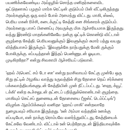
பயணிக்கவேண்டிய அவ்வூரில் சொந்த மனிதர்களைவிட
ஒட்டுதலாகப் பழகும் மார்க ரெட்டின் குடும்பம் பின் வீட்டிலிருந்தது
அவர்களுக்கு ஒரு வரம் போல் அமைந்து விட்டது. மாகி, ஸ்டீவ்,
பெரிய மகன் ரிச்சி, கடைக்குட்டி கேத்தி என சிங்காரக் குடும்பம்.
அவர்களது பாசப் பிணைப்பு அவருக்கு மிக ஆச்சரியமாக இருந்தது.
வந்து இரண்டு மாதங்களிலேயே நன்கு ஒட்டிக் கொண்டு விட்டாள்
குழந்தை கேத்தி. பெரியவனுக்கும் இவளுக்கும் சுமார் பத்து வயது
வித்தியாசம் இருக்கும். 'இவளுக்கே நாற்பதுக்கு மேலி ருக்கும்
போலிருக்கு. எப்படித்தான் இந்தப் பெண்ணுடன் ஓடியாட
முடிகிறதோ?' என்று சிவகாமி ஆச்சரியப் படுவாள்.
'ஹவ் அபெளட் சம் டோ ஸா' என்று நமசிவாயம் கேட்கு முன்பே ஒரு
சிறு தட்டில் அழகிய வாத்து உருவத்தில் சிறு தோசை நெய் சர்க்கரை
பக்கவாத்தியங்களுடன் கேத்தியின் முன் நீட்டப்பட்டது. 'ஹை, க்யூட்
டக்கி' என்ற கூச்சலுடன் தட்டைப் பறித்துக்கொண்டாள் குழந்தை.
மாகியும் கெட்சப் துணையுடன் தோசையை ('ஜஸ்ட் டெம்ப்ட்டிங்')
விழுங்க ஆரம்பிக்கவும் வனிதா 'ஹாய் மாகி' என்றவாறே
நுழையவும் சரியாக இருந்தது. 'உன் அம்மா வந்ததில் உனக்கு
எப்படியோ, என் நாக்கு ரொம்பவே வளர்ந்துவிட்டது, கேத்தியைக்
கேட்கவே வேண்டாம். விட்டால் உன் பெற்றோருடன் இந்தியாவுக்கே