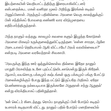
இயற்கையின் வெறியாட்டத்திற்கு இரையாகிவிட்டனர்
என்பதைக்கூட மகள் வனிதா மூலம் அறிந்து இரங்கல் கடிதம்
அனுப்பினாள். அதற்கும் பதிலில்லை. அவளை வெகு காலத்துக்குப்
பின் சந்திக்கப் போவதை எண்ணி வார விடுமுறையை
எதிர்பார்த்திருந்தாள்.
அந்த நாளும் வந்தது. காலமும் கவலை களும் இழுத்த கோடுகள்
அவளை மிகவும் உருக்குலைத்துவிட்டிருந்தன. 'என்ன சாரதா, ஆளே
அடையாளம் தெரியாமல் ஆகி விட்டாயே! அவர் வரவில்லையா?'
என்றபடி அவளை வரவேற்றாள் சிவகாமி.
'அவருக்கு இந்த ஊர் ஒத்துக்கொள்வ தில்லை. இதோ நானும்
மாதுரி பிரசவித்த உடனே புறப்பட்டுவிடலாமென்று இருக் கிறேன்.
ஆமாம், வயசொரு பக்கமும் கஷ்டங்கள் ஒரு பக்கமும் பங்கு போட்டு
அலைக்கழிக்கும் போது இந்த மட்டும் இருப்பதே அதிகம். ஏதோ
பெண்ணாவது நல்லபடியாக இருக்காளே அதுதான் சற்று ஆறுதல்'
என்று விரக்தியாகப் பதிலிறுத்தாள்.
'உன் லெட்டர் கிடைத்தது. ரொம்ப நாளுக்குப் பின் போடும் கடிதம்
உபசாரக் கடிதமாகி விட்டது. நானும் பதில் போடும் மனநிலையில்