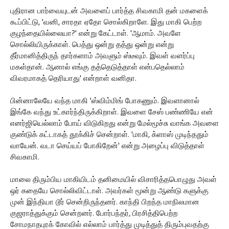
புதிரான பார்வையுடன் அவளைப் பார்த்த சிவகாமி தன் மகளைக்
கூப்பிட்டு, 'வனி, சாரதா ஏதோ சொல்கிறாளே. இது மாகி பெற்ற
குழந்தையில்லையா?' என்று கேட்டாள். 'ஆமாம். அவளே
சொல்லியிருக்காள். பெத்து ஒன்று தத்து ஒன்று என்று
தீர்மானித்திருந் தார்களாம் அவளும் ஸ்டீவும். இவள் வளர்ப்பு
மகள்தான். ஆனால் எங்கு தத்தெடுத்தாள் என்பதெல்லாம்
விவரமாகத் தெரியாது' என்றாள் வனிதா.
பின்னாலேயே வந்த மாகி 'ஸ்விம்மிங் போகணும். இவளானால்
இங்கே வந்து உட்கார்ந்திருக்கிறாள். இவளை சேஸ் பண்ணியே என்
எனர்ஜியெல்லாம் போய் விடுகிறது என்று மேல்மூச்சு வாங்க அவளை
குண்டுக் கட்டாகத் தூக்கிச் சென்றாள். 'மாகி, க்ளாஸ் முடிந்ததும்
வாயேன். வடா செய்யப் போகிறேன்' என்று அழைப்பு விடுத்தாள்
சிவகாமி.
மாலை திரும்பிய மாகியிடம் தனிமையில் விசாரித்தபொழுது அவள்
ஒர் கதையே சொல்லிவிட்டாள். அவர்கள் மூன்று ஆண்டு களுக்கு
முன் இந்தியா டூர் சென்றிருந்தனர். காந்தி பிறந்த மாநிலமான
குஜராத்துக்கும் சென்றனர். போர்பந்தர், பிரசித்திபெற்ற
சோமநாதபுரக் கோவில் எல்லாம் பார்த்து முடித்துத் திரும்புவதற்கு