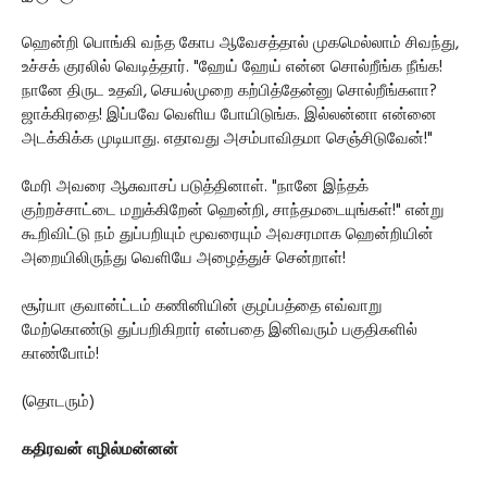
ஹென்றி பொங்கி வந்த கோப ஆவேசத்தால் முகமெல்லாம் சிவந்து,
உச்சக் குரலில் வெடித்தார். "ஹேய் ஹேய் என்ன சொல்றீங்க நீங்க!
நானே திருட உதவி, செயல்முறை கற்பித்தேன்னு சொல்றீங்களா?
ஜாக்கிரதை! இப்பவே வெளிய போயிடுங்க. இல்லன்னா என்னை
அடக்கிக்க முடியாது. எதாவது அசம்பாவிதமா செஞ்சிடுவேன்!"
மேரி அவரை ஆசுவாசப் படுத்தினாள். "நானே இந்தக்
குற்றச்சாட்டை மறுக்கிறேன் ஹென்றி, சாந்தமடையுங்கள்!" என்று
கூறிவிட்டு நம் துப்பறியும் மூவரையும் அவசரமாக ஹென்றியின்
அறையிலிருந்து வெளியே அழைத்துச் சென்றாள்!
சூர்யா குவான்ட்டம் கணினியின் குழப்பத்தை எவ்வாறு
மேற்கொண்டு துப்பறிகிறார் என்பதை இனிவரும் பகுதிகளில்
காண்போம்!
(தொடரும்)
கதிரவன் எழில்மன்னன்