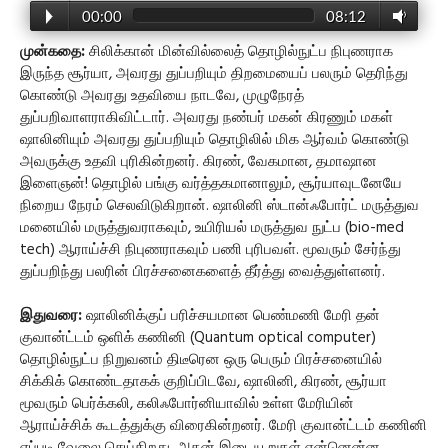
00:00
08:12
முன்கதை:
சிலிக்கான் மின்வில்லைத் தொழில்நுட்ப நிபுணராக
இருந்த சூர்யா, அவரது துப்பறியும் திறமையைப் பலரும் தெரிந்து
கொண்டு அவரது உதவியை நாடவே, முழுநேரத்
துப்பறிவாளராகிவிட்டார். அவரது நண்பர் மகன் கிரணும் மகள்
ஷாலினியும் அவரது துப்பறியும் தொழிலில் மிக ஆர்வம் கொண்டு
அவருக்கு உதவி புரிகின்றனர். கிரண், வேகமான, தமாஷான
இளைஞன்! தொழில் பங்கு வர்த்தகமானாலும், சூர்யாவுடனேயே
நிறைய நேரம் செலவிடுகிறான். ஷாலினி ஸ்டான்ஃபோர்ட் மருத்துவ
மனையில் மருத்துவராகவும், உயிரியல் மருத்துவ நுட்ப (bio-med
tech) ஆராய்ச்சி நிபுணராகவும் பணி புரிபவள். மூவரும் சேர்ந்து
துப்பறிந்து பலரின் பிரச்சனைகளைத் தீர்த்து வைத்துள்ளனர்.
இதுவரை:
ஷாலினிக்குப் பரிச்சயமான பெண்மணி மேரி தன்
குவான்ட்டம் ஒளிக் கணினி (Quantum optical computer)
தொழில்நுட்ப நிறுவனம் திடீரென ஒரு பெரும் பிரச்சனையில்
சிக்கிக் கொண்டதாகக் குறிப்பிடவே, ஷாலினி, கிரண், சூர்யா
மூவரும் பெர்க்கலி, கலிஃபோர்னியாவில் உள்ள மேரியின்
ஆராய்ச்சிக் கூடத்துக்கு விரைகின்றனர். மேரி குவான்ட்டம் கணினி