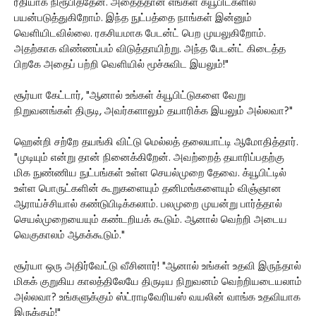
ரீதியாக நிரூபித்தேன். அதைத்தான் எங்கள் க்யூபிட்களில்
பயன்படுத்துகிறோம். இந்த நுட்பத்தை நாங்கள் இன்னும்
வெளியிடவில்லை. ரகசியமாக பேடன்ட் பெற முயலுகிறோம்.
அதற்காக விண்ணப்பம் விடுத்தாயிற்று. அந்த பேடன்ட் கிடைத்த
பிறகே அதைப் பற்றி வெளியில் மூச்சுவிட இயலும்!"
சூர்யா கேட்டார், "ஆனால் உங்கள் க்யூபிட்டுகளை வேறு
நிறுவனங்கள் திருடி, அவர்களாலும் தயாரிக்க இயலும் அல்லவா?"
ஹென்றி சற்றே தயங்கி விட்டு மெல்லத் தலையாட்டி ஆமோதித்தார்.
"முடியும் என்று தான் நினைக்கிறேன். அவற்றைத் தயாரிப்பதற்கு
மிக நுண்ணிய நுட்பங்கள் உள்ள செயல்முறை தேவை. க்யூபிட்டில்
உள்ள பொருட்களின் கூறுகளையும் தனிமங்களையும் விஞ்ஞான
ஆராய்ச்சியால் கண்டுபிடிக்கலாம். பலமுறை முயன்று பார்த்தால்
செயல்முறையையும் கண்டறியக் கூடும். ஆனால் வெற்றி அடைய
வெகுகாலம் ஆகக்கூடும்."
சூர்யா ஒரு அதிர்வேட்டு வீசினார்! "ஆனால் உங்கள் உதவி இருந்தால்
மிகக் குறுகிய காலத்திலேயே திருடிய நிறுவனம் வெற்றியடையலாம்
அல்லவா? உங்களுக்கும் ஸ்ட்ராடிவேரியஸ் வயலின் வாங்க உதவியாக
இருக்கும்!"