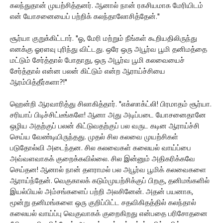
கலந்துதான் முயற்சித்தனர். ஆனால் நான் ரகசியமாக மேரியிடம்
என் யோசனையைப் பற்றிக் கலந்தாலோசித்தேன்."
சூர்யா குறுக்கிட்டார். "ஓ, மேரி மற்றும் நீங்கள் கூறியதிலிருந்து
எனக்கு ஓரளவு புரிந்து விட்டது. ஒரே ஒரு அபூர்வ பூமி தனிமத்தை
மட்டும் சேர்த்தால் போதாது, ஒரு அபூர்வ பூமி கலவையைச்
சேர்த்தால் என்ன பலன் கிட்டும் என்ற ஆராய்ச்சியை
ஆரம்பித்தீர்களா?!"
ஹென்றி ஆரவாரித்து சிலாகித்தார். "எக்ஸாக்ட்லி! பிரமாதம் சூர்யா.
சரியாப் பிடிச்சிட்டீங்களே! ஆனா அது அடிப்படை யோசனைதானே
ஒழிய அதற்குப் பலன் கிட்டுவதற்குப் பல வருட கடின ஆராய்ச்சி
செய்ய வேண்டியிருந்தது. முதல் சில கலவை முயற்சிகள்
படுதோல்வி அடைந்தன. சில கலவைகள் கலையல் வாய்ப்பை
அவ்வளவாகக் குறைக்கவில்லை. சில இன்னும் அதிகரிக்கவே
செய்தன! ஆனால் நான் தளராமல் பல அபூர்வ பூமிக் கலவைகளை
ஆராய்ந்தேன். வெகுகாலக் கடும்முயற்சிக்குப் பிறகு, தனிமங்களில்
இயல்பியல் அம்சங்களைப் பற்றி அலசினேன். அதன் பயனாக,
மூன்று தனிமங்களை ஒரு குறிப்பிட்ட சதவிகிதத்தில் கலந்தால்
கலையல் வாய்ப்பு வெகுவாகக் குறைகிறது என்பதை பரிசோதனை