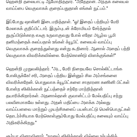
ஹென்றி தலையாட்டி ஆமோதித்தார். "அதேதான். அந்தக் கலையல்
வாய்ப்பை வெகுவாகக் குறைப்பதுதான் எங்கள் நுட்பம்."
இப்போது ஷாலினி இடைமறித்தாள். "ஓ! இதைப் பற்றியும் மேரி
மேலாகக் குறிப்பிட்டார். இரும்புடன் க்ரோமியம் சேர்த்தால்
துருப்பிடுக்காத எஃகு உருவாகுவது போல் எதோ அபூர்வ பூமி
தனிமத்தைக் கலப்பதால் உங்கள் க்யூபிட் கலையல் வாய்ப்பு
வெகுவாகக் குறைந்துள்ளது என்று கூறினார். ஆனால் அதைப் பற்றி
வெகுவாக விவரிக்கவில்லை. மேற்கொண்டு விளக்குங்கள்!"
ஹென்றி முறுவலித்தார். "அட, மேரி நிறையவே சொல்லிட்டாங்க
போலிருக்கே! சரி, அதைப் பற்றிய இன்னும் சில அம்சங்களை
விவரிக்கறேன். பொதுவாக க்யூபிட்களை சாதாரண கணினி பிட்கள்
போன்ற ஸிலிக்கான் நுட்பத்தைச் சற்றே மாற்றித்தான்
தயாரிக்கிறார்கள். அதனால்தான் குவான்ட்டம் மேல்பதிப்பு சற்று
பலவீனமாகவே உள்ளது. அதன் மதிப்பை அளக்க அல்லது
வாய்ப்பளவை மாற்றும் முயற்சிகளைப் பயன்பாட்டு மென்பொருட்கள்
தொடர்ச்சியாக மேற்கொள்ளும்போது மேல்பதிப்பு கலையும் வாய்ப்பு
அதிகரிக்கிறது."
சூர்யா வினாவினார். "நானும் ஸிலிக்கான் வில்லை உற்பத்தித்