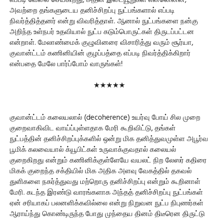
எப்படி வேலை செய்கிறது, அதன் இடையூறுகள் என்னென்ன,
அவற்றை தங்களுடைய தனிச்சிறப்பு நுட்பங்களால் எப்படி
நிவர்த்தித்தனர் என்று விவரித்தாள். ஆனால் நுட்பங்களை நன்கு
அறிந்த உள்நபர் உதவியால் நுட்ப கடும்பொருட்கள் திருடப்பட்டன
என்றாள். மேலாண்மைக் குழுவினரை விசாரித்து வரும் சூர்யா,
குவான்ட்டம் கணினியின் குழப்பத்தை எப்படி நிவர்த்திக்கிறார்
என்பதை மேலே பார்ப்போம் வாருங்கள்!
★★★★★
குவான்ட்டம் கலையலால் (decoherence) உயர்வு போய் சில முறை
குறைவாகிவிட வாய்ப்புள்ளதாக மேரி கூறிவிட்டு, தங்கள்
நுட்பத்தின் தனிச்சிறப்புக்களில் ஒன்று மிக தனித்துவமுள்ள அபூர்வ
பூமிக் கலவையால் க்யூபிட்கள் உருவாக்குவதால் கலையல்
குறைகிறது என்றும் கணினிக்குள்ளேயே வயலட் நிற லேஸர் கதிரை
மிகக் குறைந்த சக்தியில் மிக அதிக அளவு வேகத்தில் தகவல்
துளிகளை நகர்த்துவது மற்றொரு தனிச்சிறப்பு என்றும் கூறினாள்
மேரி. கடந்த இரண்டு வாரங்களாக அந்தத் தனிச்சிறப்பு நுட்பங்கள்
ஏன் சரியாகப் பலனளிக்கவில்லை என்று நிறுவன நுட்ப நிபுணர்கள்
ஆராய்ந்து கொண்டிருந்த போது முந்தைய தினம் திடீரென திருட்டு