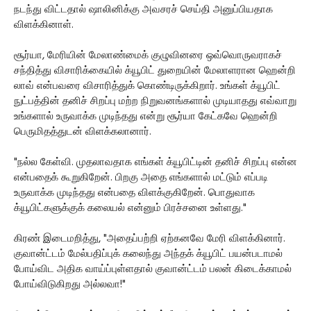
நடந்து விட்டதால் ஷாலினிக்கு அவசரச் செய்தி அனுப்பியதாக
விளக்கினாள்.
சூர்யா, மேரியின் மேலாண்மைக் குழுவினரை ஒவ்வொருவராகச்
சந்தித்து விசாரிக்கையில் க்யூபிட் துறையின் மேலாளரான ஹென்றி
லாவ் என்பவரை விசாரித்துக் கொண்டிருக்கிறார். உங்கள் க்யூபிட்
நுட்பத்தின் தனிச் சிறப்பு மற்ற நிறுவனங்களால் முடியாதது எவ்வாறு
உங்களால் உருவாக்க முடிந்தது என்று சூர்யா கேட்கவே ஹென்றி
பெருமிதத்துடன் விளக்கலானார்.
"நல்ல கேள்வி. முதலாவதாக எங்கள் க்யூபிட்டின் தனிச் சிறப்பு என்ன
என்பதைக் கூறுகிறேன். பிறகு அதை எங்களால் மட்டும் எப்படி
உருவாக்க முடிந்தது என்பதை விளக்குகிறேன். பொதுவாக
க்யூபிட்களுக்குக் கலையல் என்னும் பிரச்சனை உள்ளது."
கிரண் இடைமறித்து, "அதைப்பற்றி ஏற்கனவே மேரி விளக்கினார்.
குவான்ட்டம் மேல்பதிப்புக் கலைந்து அந்தக் க்யூபிட் பயன்படாமல்
போய்விட அதிக வாய்ப்புள்ளதால் குவான்ட்டம் பலன் கிடைக்காமல்
போய்விடுகிறது அல்லவா!"