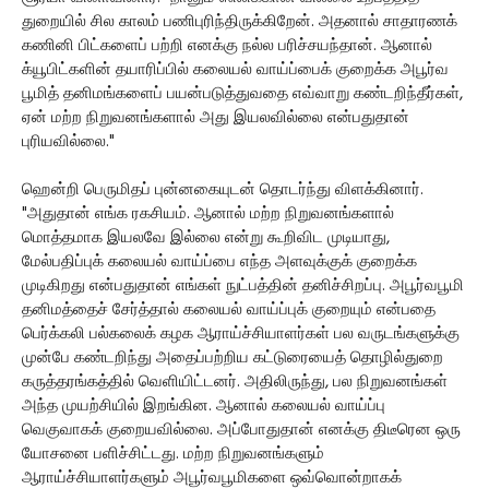
துறையில் சில காலம் பணிபுரிந்திருக்கிறேன். அதனால் சாதாரணக்
கணினி பிட்களைப் பற்றி எனக்கு நல்ல பரிச்சயந்தான். ஆனால்
க்யூபிட்களின் தயாரிப்பில் கலையல் வாய்ப்பைக் குறைக்க அபூர்வ
பூமித் தனிமங்களைப் பயன்படுத்துவதை எவ்வாறு கண்டறிந்தீர்கள்,
ஏன் மற்ற நிறுவனங்களால் அது இயலவில்லை என்பதுதான்
புரியவில்லை."
ஹென்றி பெருமிதப் புன்னகையுடன் தொடர்ந்து விளக்கினார்.
"அதுதான் எங்க ரகசியம். ஆனால் மற்ற நிறுவனங்களால்
மொத்தமாக இயலவே இல்லை என்று கூறிவிட முடியாது,
மேல்பதிப்புக் கலையல் வாய்ப்பை எந்த அளவுக்குக் குறைக்க
முடிகிறது என்பதுதான் எங்கள் நுட்பத்தின் தனிச்சிறப்பு. அபூர்வபூமி
தனிமத்தைச் சேர்த்தால் கலையல் வாய்ப்புக் குறையும் என்பதை
பெர்க்கலி பல்கலைக் கழக ஆராய்ச்சியாளர்கள் பல வருடங்களுக்கு
முன்பே கண்டறிந்து அதைப்பற்றிய கட்டுரையைத் தொழில்துறை
கருத்தரங்கத்தில் வெளியிட்டனர். அதிலிருந்து, பல நிறுவனங்கள்
அந்த முயற்சியில் இறங்கின. ஆனால் கலையல் வாய்ப்பு
வெகுவாகக் குறையவில்லை. அப்போதுதான் எனக்கு திடீரென ஒரு
யோசனை பளிச்சிட்டது. மற்ற நிறுவனங்களும்
ஆராய்ச்சியாளர்களும் அபூர்வபூமிகளை ஒவ்வொன்றாகக்