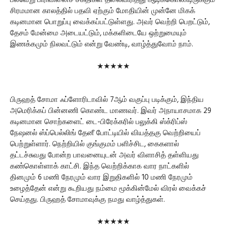
பல்வேறு பிரிவினைச் சக்திகள் தலைவிரித்து ஆடிக்கொண்டிருக்கும்
சிரமமான காலத்தில் பதவி ஏற்கும் மோதியின் முன்னே மிகக்
கடினமான பொறுப்பு வைக்கப்பட்டுள்ளது. அவர் வெற்றி பெறட்டும்,
தேசம் மேன்மை அடையட்டும், மக்களிடையே ஒற்றுமையும்
இணக்கமும் நிலவட்டும் என்று வேண்டி, வாழ்த்துவோம் நாம்.
★★★★★
பிருஹத் சோமா ஃப்ளோரிடாவில் 7ஆம் வகுப்பு படிக்கும், இந்திய
அமெரிக்கப் பின்னணி கொண்ட மாணவர். இவர் அநாயாசமாக 29
கடினமான சொற்களைட் டை-பிரேக்கரில் பலுக்கி ஸ்க்ரிப்ஸ்
நேஷனல் ஸ்ப்பெல்லிங் தேனீ போட்டியில் வியத்தகு வெற்றியைப்
பெற்றுள்ளார். நெற்றியில் குங்குமம் பளிச்சிட, கைகளால்
தட்டச்சுவது போன்ற பாவனையுடன் அவர் விளாசித் தள்ளியது
கண்கொள்ளாக் காட்சி. இந்த வெற்றிக்காக வார நாட்களில்
தினமும் 6 மணி நேரமும் வார இறுதிகளில் 10 மணி நேரமும்
உழைத்தேன் என்று கூறியது நம்மை மூக்கின்மேல் விரல் வைக்கச்
செய்தது. பிருஹத் சோமாவுக்கு நமது வாழ்த்துகள்.
★★★★★