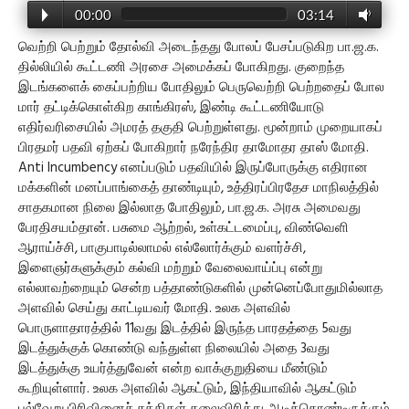
00:00
03:14
வெற்றி பெற்றும் தோல்வி அடைந்தது போலப் பேசப்படுகிற பா.ஜ.க.
தில்லியில் கூட்டணி அரசை அமைக்கப் போகிறது. குறைந்த
இடங்களைக் கைப்பற்றிய போதிலும் பெருவெற்றி பெற்றதைப் போல
மார் தட்டிக்கொள்கிற காங்கிரஸ், இண்டி கூட்டணியோடு
எதிர்வரிசையில் அமரத் தகுதி பெற்றுள்ளது. மூன்றாம் முறையாகப்
பிரதமர் பதவி ஏற்கப் போகிறார் நரேந்திர தாமோதர தாஸ் மோதி.
Anti Incumbency எனப்படும் பதவியில் இருப்போருக்கு எதிரான
மக்களின் மனப்பாங்கைத் தாண்டியும், உத்திரப்பிரதேச மாநிலத்தில்
சாதகமான நிலை இல்லாத போதிலும், பா.ஜ.க. அரசு அமைவது
பேரதிசயம்தான். பசுமை ஆற்றல், உள்கட்டமைப்பு, விண்வெளி
ஆராய்ச்சி, பாகுபாடில்லாமல் எல்லோர்க்கும் வளர்ச்சி,
இளைஞர்களுக்கும் கல்வி மற்றும் வேலைவாய்ப்பு என்று
எல்லாவற்றையும் சென்ற பத்தாண்டுகளில் முன்னெப்போதுமில்லாத
அளவில் செய்து காட்டியவர் மோதி. உலக அளவில்
பொருளாதாரத்தில் 11வது இடத்தில் இருந்த பாரதத்தை 5வது
இடத்துக்குக் கொண்டு வந்துள்ள நிலையில் அதை 3வது
இடத்துக்கு உயர்த்துவேன் என்ற வாக்குறுதியை மீண்டும்
கூறியுள்ளார். உலக அளவில் ஆகட்டும், இந்தியாவில் ஆகட்டும்