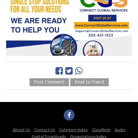
Post Comment
Email to Friend
About Us
Contact Us
Category Index
Classifieds
Audio
Digital Downloads
Organizations Index