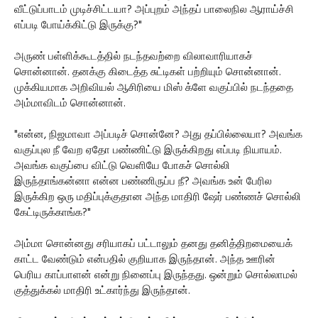
வீட்டுப்பாடம் முடிச்சிட்டயா? அப்புறம் அந்தப் பாலைநில ஆராய்ச்சி
எப்படி போய்க்கிட்டு இருக்கு?"
அருண் பள்ளிக்கூடத்தில் நடந்தவற்றை விலாவாரியாகச்
சொன்னான். தனக்கு கிடைத்த சுட்டிகள் பற்றியும் சொன்னான்.
முக்கியமாக அறிவியல் ஆசிரியை மிஸ் க்ளே வகுப்பில் நடந்ததை
அம்மாவிடம் சொன்னான்.
"என்ன, நிஜமாவா அப்படிச் சொன்னே? அது தப்பில்லையா? அவங்க
வகுப்புல நீ வேற ஏதோ பண்ணிட்டு இருக்கிறது எப்படி நியாயம்.
அவங்க வகுப்பை விட்டு வெளியே போகச் சொல்லி
இருந்தாங்கன்னா என்ன பண்ணிருப்ப நீ? அவங்க உன் பேரில
இருக்கிற ஒரு மதிப்புக்குதான அந்த மாதிரி ஷேர் பண்ணச் சொல்லி
கேட்டிருக்காங்க?"
அம்மா சொன்னது சரியாகப் பட்டாலும் தனது தனித்திறமையைக்
காட்ட வேண்டும் என்பதில் குறியாக இருந்தான். அந்த ஊரின்
பெரிய காப்பாளன் என்று நினைப்பு இருந்தது. ஒன்றும் சொல்லாமல்
குத்துக்கல் மாதிரி உட்கார்ந்து இருந்தான்.