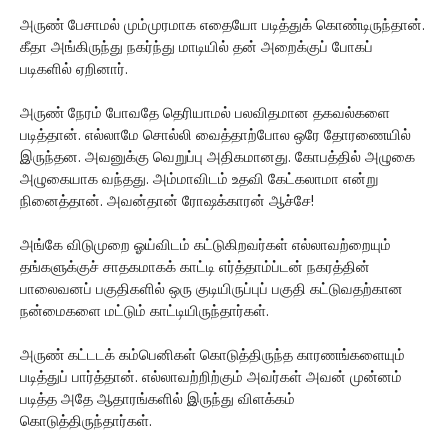
அருண் பேசாமல் மும்முரமாக எதையோ படித்துக் கொண்டிருந்தான்.
கீதா அங்கிருந்து நகர்ந்து மாடியில் தன் அறைக்குப் போகப்
படிகளில் ஏறினார்.
அருண் நேரம் போவதே தெரியாமல் பலவிதமான தகவல்களை
படித்தான். எல்லாமே சொல்லி வைத்தாற்போல ஒரே தோரணையில்
இருந்தன. அவனுக்கு வெறுப்பு அதிகமானது. கோபத்தில் அழுகை
அழுகையாக வந்தது. அம்மாவிடம் உதவி கேட்கலாமா என்று
நினைத்தான். அவன்தான் ரோஷக்காரன் ஆச்சே!
அங்கே விடுமுறை ஓய்விடம் கட்டுகிறவர்கள் எல்லாவற்றையும்
தங்களுக்குச் சாதகமாகக் காட்டி எர்த்தாம்ப்டன் நகரத்தின்
பாலைவனப் பகுதிகளில் ஒரு குடியிருப்புப் பகுதி கட்டுவதற்கான
நன்மைகளை மட்டும் காட்டியிருந்தார்கள்.
அருண் கட்டடக் கம்பெனிகள் கொடுத்திருந்த காரணங்களையும்
படித்துப் பார்த்தான். எல்லாவற்றிற்கும் அவர்கள் அவன் முன்னம்
படித்த அதே ஆதாரங்களில் இருந்து விளக்கம்
கொடுத்திருந்தார்கள்.