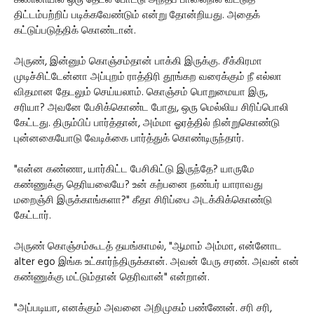
கணினியில் ஒரு தேடல் போட்டு அந்தப் பாலைநில வீட்டுத்
திட்டம்பற்றிப் படிக்கவேண்டும் என்று தோன்றியது. அதைக்
கட்டுப்படுத்திக் கொண்டான்.
அருண், இன்னும் கொஞ்சம்தான் பாக்கி இருக்கு. சீக்கிரமா
முடிச்சிட்டேன்னா அப்புறம் ராத்திரி தூங்கற வரைக்கும் நீ எல்லா
விதமான தேடலும் செய்யலாம். கொஞ்சம் பொறுமையா இரு,
சரியா? அவனே பேசிக்கொண்ட போது, ஒரு மெல்லிய சிரிப்பொலி
கேட்டது. திரும்பிப் பார்த்தான், அம்மா ஓரத்தில் நின்றுகொண்டு
புன்னகையோடு வேடிக்கை பார்த்துக் கொண்டிருந்தார்.
"என்ன கண்ணா, யார்கிட்ட பேசிகிட்டு இருந்தே? யாருமே
கண்ணுக்கு தெரியலையே? உன் கற்பனை நண்பர் யாராவது
மறைஞ்சி இருக்காங்களா?" கீதா சிரிப்பை அடக்கிக்கொண்டு
கேட்டார்.
அருண் கொஞ்சம்கூடத் தயங்காமல், "ஆமாம் அம்மா, என்னோட
alter ego இங்க உட்கார்ந்திருக்கான். அவன் பேரு சரண். அவன் என்
கண்ணுக்கு மட்டும்தான் தெரிவான்" என்றான்.
"அப்படியா, எனக்கும் அவனை அறிமுகம் பண்ணேன். சரி சரி,