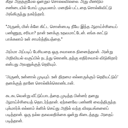
கீதா அதற்குமேல் ஒன்றும் சொல்லவில்லை. அது மீண்டும்
சண்டையில் போய் முடியலாம். மனதில் பட்டதை சொல்லிவிட்டு
அங்கிருந்து நகர்ந்தார்.
"அருண், மிஸ் க்ளே கிட்ட சொன்னபடி நீயே இந்த ஆராய்ச்சியைப்
பண்ணுற, சரியா? நான் உனக்கு உதவமாட்டேன். எங்க காட்டு
பாக்கலாம் உன் சாமர்த்தியத்தை."
அம்மா அப்படிப் பேசியதை ஒரு சவாலாக நினைத்தான். அன்று
அறிவியல் வகுப்பில் நடந்து கொண்டதற்கு எதிர்சவால் விடுகிறார்
என்பது அவனுக்குத் தெரியும்.
'அருண், உன்னால் முடியும். உன் திறமை எல்லாருக்கும் தெரியட்டும்'
தனக்குத் தானே சொல்லிக்கொண்டான்.
கடகடவென்று வீட்டுப்பாடத்தை முடித்த பின்னர் தனது
ஆராய்ச்சியைத் தொடர்ந்தான். ஏற்கனவே பண்ணி வைத்திருந்த
புக்மார்க் எல்லாம் க்ளிக் செய்து அதில் வந்த விஷயங்களைப்
படித்தான். ஒரு நல்ல தகவலறிக்கை ஒன்று கிடைத்தது. அதைப்
படித்தான்.