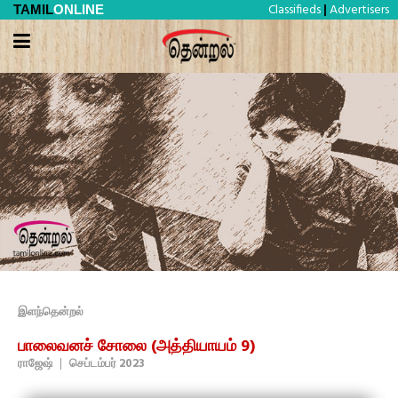
Classifieds
Advertisers
TAMIL
ONLINE
|
இளந்தென்றல்
பாலைவனச் சோலை (அத்தியாயம் 9)
ராஜேஷ்
|
செப்டம்பர் 2023