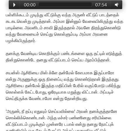
00:00
07:54
பள்ளிக்கூடம் முடிந்து வீட்டுக்கு வந்த அருண் வீட்டுப் பாடத்தைக்
கடகடவென்று முடித்தான். அம்மா இன்னும் வேலையிலிருந்து வந்த
பாடில்லை. அவனிடம் சாவி இருந்ததால் அவனே திறந்துகொண்டு
வந்து வேலையைச் செய்து கொள்ளும்படி அம்மா அவனை
பழக்கியிருந்தார்.
தனக்கு வேண்டிய கொறிக்கும் பண்டங்களை ஒரு தட்டில் எடுத்துத்
தின்றுகொண்டே தனது வீட்டுப்பாடம் செய்ய ஆரம்பித்தான்.
சயன்ஸ் ஆசிரியை மிஸ் க்ளே தன்மேல் கோபமாக இருப்பாரோ
என்று அருணுக்கு ஒரு நினைப்பு வந்து கொண்டுதான் இருந்தது.
ஆசிரியை தன்மேல் இருந்த மதிப்பின் பேரில் வகுப்போடு பகிர்ந்து
கொள்ளக் கேட்டபோது, ஒரேடியாக மறுத்து விட்டான். அப்படிச்
செய்திருக்க வேண்டாமோ என்று தோன்றியது.
'அருண், நீ தப்பு எதுவும் செய்யவில்லை' அவன் தனக்குத்தானே
சொல்லிக்கொண்டான். அந்த டீச்சர் பண்ணினது சரியில்லை.
வீட்டுப்பாடம் முடிக்கும் முன்னரே டபால் என்று தனது நோட்புக்