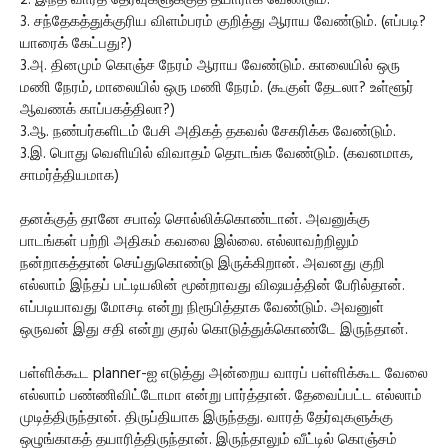
2. இந்த வாரத் தேர்வுகளுக்குத் தயாராக வேண்டும்.
3. சந்தேகத்துக்குரிய விளம்பரம் குறித்து ஆராய வேண்டும். (எப்படி?
யாரைக் கேட்பது?)
3.அ. தினமும் கொஞ்ச நேரம் ஆராய வேண்டும். காலையில் ஒரு
மணி நேரம், மாலையில் ஒரு மணி நேரம். (கூகுள் தேடலா? உள்ளூர்
ஆவணக் காப்பகத்திலா?)
3.ஆ. நண்பர்களிடம் பேசி அதிகத் தகவல் சேகரிக்க வேண்டும்.
3.இ. பொது வெளியில் விவாதம் தொடங்க வேண்டும். (கவனமாக,
சாமர்த்தியமாக)
தனக்குத் தானே சபாஷ் சொல்லிக்கொண்டான். அவனுக்கு
பாடங்கள் பற்றி அதிகம் கவலை இல்லை. எல்லாவற்றிலும்
நன்றாகத்தான் செய்துகொண்டு இருக்கிறான். அவனது குறி
எல்லாம் இந்தப் பட்டியலின் மூன்றாவது விஷயத்தின் பேரில்தான்.
எப்படியாவது மோசடி என்று நிரூபித்தாக வேண்டும். அவனுள்
ஒருவன் இது சதி என்று குரல் கொடுத்துக்கொண்டே இருந்தான்.
பள்ளிக்கூட planner-ஐ எடுத்து அன்றைய வாரப் பள்ளிக்கூட வேலை
எல்லாம் பண்ணிவிட்டோமா என்று பார்த்தான். தேவைப்பட்ட எல்லாம்
முடித்திருந்தான். திருப்தியாக இருந்தது. வாரத் தேர்வுகளுக்கு
ஒழுங்காகத் தயாரித்திருந்தான். இருந்தாலும் வீட்டில் கொஞ்சம்