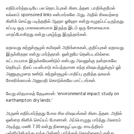
எதிர்பார்த்தபடியே பல தொடர்புகள் கிடைத்தன. பாதிக்குமேல்
எல்லாம் sponsored links என்பார்களே அது. அதில் சிலவற்றை
கிளிக் செய்து படித்ததில் ஆஹா ஓஹோ என்று எழுதப்பட்டிருந்தது.
எப்படி ஒரு பாலைவனமாக இருந்த இடம் ஒரு சோலையாக
மாறப்போகிறது என்று புகழ்ந்து இருந்தார்கள்.
ஏதாவது சுற்றுச்சூழல் கமிஷன் அறிக்கைகள், குறிப்புகள் ஏதாவது
இருக்கிறதா என்று பார்த்தான். ஒன்றுமே தென்படவில்லை.
கட்டாயமாக இருக்கவேண்டும் என்பது அவனுக்கு நன்றாகவே
தெரியும். நிலப் பயன்பாடு சம்பந்தமான எந்த விஷயத்துக்கும் ஓர்
அணுகுமுறை உண்டு. சுற்றுச்சூழல் பாதிப்பு குறித்த தகவல்
சேகரிக்காமல் அனுமதி கொடுக்கவே மாட்டார்கள்.
வேறு விதமாகத் தேடினான்: 'environmental impact study on
earthampton dry lands.'
அருண் எதிர்பார்த்தது போல சில விஷயங்கள் கிடைத்தன. அதில்
ஒன்றை கிளிக் செய்யப் போனான். அப்பொழுது பார்த்து அலாரம்
அடித்து, மணி 7.30 என்று நினைவூட்டியது. சாயந்திரம்
பள்ளியிலிருந்து வந்த பின்னர் பார்த்துக் கொள்ளலாம் என்று